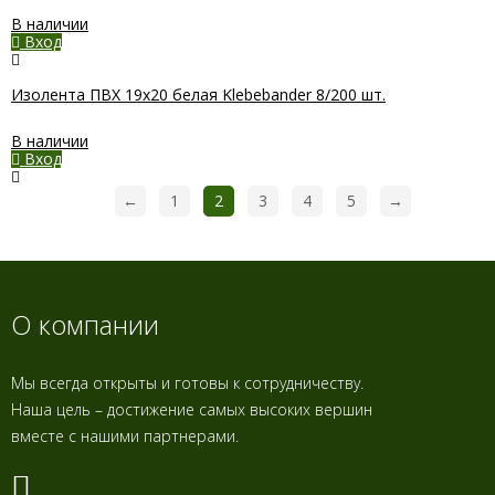
В наличии
Вход
Изолента ПВХ 19х20 белая Klebebander 8/200 шт.
В наличии
Вход
←
1
2
3
4
5
→
О компании
Мы всегда открыты и готовы к сотрудничеству.
Наша цель – достижение самых высоких вершин
вместе с нашими партнерами.