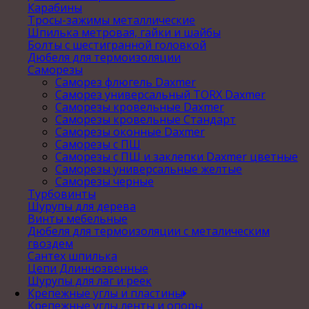
Карабины
Тросы-зажимы металлические
Шпилька метровая, гайки и шайбы
Болты с шестигранной головкой
Дюбеля для термоизоляции
Саморезы
Саморез флюгель Daxmer
Саморез универсальный TORX Daxmer
Саморезы кровельные Daxmer
Саморезы кровельные Стандарт
Саморезы оконные Daxmer
Саморезы с ПШ
Саморезы с ПШ и заклепки Daxmer цветные
Саморезы универсальные желтые
Саморезы черные
Турбовинты
Шурупы для дерева
Винты мебельные
Дюбеля для термоизоляции с металическим
гвоздем
Сантех шпилька
Цепи Длиннозвенные
Шурупы для лаг и реек
Крепежные углы и пластины
Крепежные углы,ленты и опоры