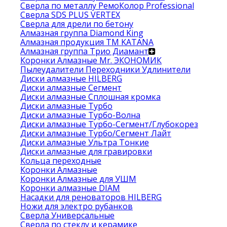
Сверла по металлу РемоКолор Professional
Сверла SDS PLUS VERTEX
Сверла для дрели по бетону
Алмазная группа Diamond King
Алмазная продукция ТМ KATANA
Алмазная группа Трио Диамант
Коронки Алмазные Mr. ЭКОНОМИК
Пылеудалители Переходники Удлинители
Диски алмазные HILBERG
Диски алмазные Сегмент
Диски алмазные Сплошная кромка
Диски алмазные Турбо
Диски алмазные Турбо-Волна
Диски алмазные Турбо-Сегмент/Глубокорез
Диски алмазные Турбо/Сегмент Лайт
Диски алмазные Ультра Тонкие
Диски алмазные для гравировки
Кольца переходные
Коронки Алмазные
Коронки Алмазные для УШМ
Коронки алмазные DIAM
Насадки для реноваторов HILBERG
Ножи для электро рубанков
Сверла Универсальные
Сверла по стеклу и керамике