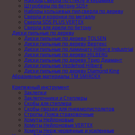
Наборы,Сверла по стеклу и керамике
Штроберы по бетону SDS+
Наборы кольцевых пил,сверла по дереву
Сверла и коронки по металлу
Сверла SDS PLUS VERTEX
Сверла для дрели по бетону
Диски пильные по дереву
Диски пильные по дереву TOLSEN
Диски пильные по дереву Вертекс
Диски пильные по ламинату Hilberg Industrial
Диски пильные по дереву HILBERG
Диски пильные по дереву Трио Диамант
Диски пильные Vezdehod Hilberg
Диски пильные по дереву Diamond King
Абразивные материалы ТМ SMIRDEX
Крепежный инструмент
Заклепки
Заклепочники и Степлеры
Скобы для степлера
Скобы-гвозди для пневмопистолетов
Стропы .Пояса страховочные
Хомуты Нейлоновые
Хомуты Нейлоновые VERTEX
Хомуты Нерж червячные и усиленные