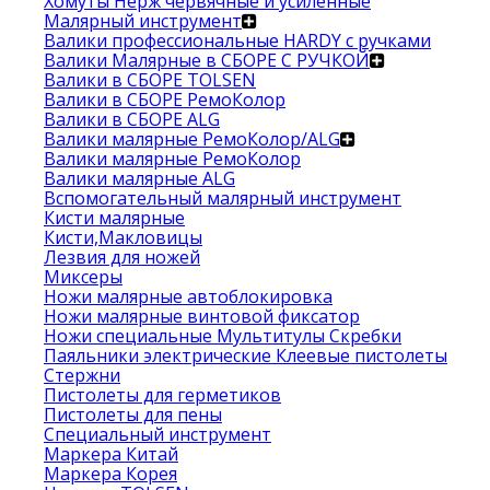
Хомуты Нерж червячные и усиленные
Малярный инструмент
Валики профессиональные HARDY с ручками
Валики Малярные в СБОРЕ С РУЧКОЙ
Валики в СБОРЕ TOLSEN
Валики в СБОРЕ РемоКолор
Валики в СБОРЕ ALG
Валики малярные РемоКолор/ALG
Валики малярные РемоКолор
Валики малярные ALG
Вспомогательный малярный инструмент
Кисти малярные
Кисти,Макловицы
Лезвия для ножей
Миксеры
Ножи малярные автоблокировка
Ножи малярные винтовой фиксатор
Ножи специальные Мультитулы Скребки
Паяльники электрические Клеевые пистолеты
Стержни
Пистолеты для герметиков
Пистолеты для пены
Специальный инструмент
Маркера Китай
Маркера Корея