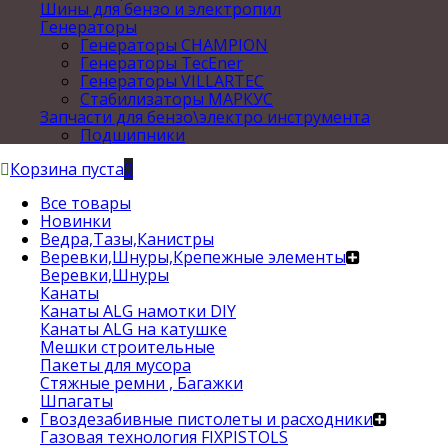
Шины для бензо и электропил
Генераторы
Генераторы CHAMPION
Генераторы TecEner
Генераторы VILLARTEC
Стабилизаторы МАРКУС
Запчасти для бензо\электро инструмента
Подшипники
Корзина пуста
0
Все товары
Новинки
Ведра,Тазы,Канистры
Веревки,Шнуры,Крепежные элементы
Веревки,Шнуры
Канаты
Канаты ALG намотки DIY
Канаты ALG на катушке
Мешки строительные
Пакеты для мусора
Стяжные ремни , Багажки
Шпагаты
Гвоздезабивные пистолеты и расходники
Газовая технология FIXPISTOLS