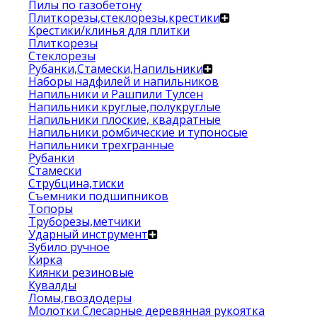
Пилы по газобетону
Плиткорезы,стеклорезы,крестики
Крестики/клинья для плитки
Плиткорезы
Стеклорезы
Рубанки,Стамески,Напильники
Наборы надфилей и напильников
Напильники и Рашпили Тулсен
Напильники круглые,полукруглые
Напильники плоские, квадратные
Напильники ромбические и тупоносые
Напильники трехгранные
Рубанки
Стамески
Струбцина,тиски
Съемники подшипников
Топоры
Труборезы,метчики
Ударный инструмент
Зубило ручное
Кирка
Киянки резиновые
Кувалды
Ломы,гвоздодеры
Молотки Слесарные деревянная рукоятка