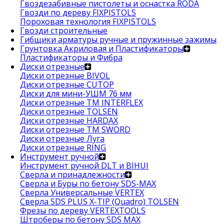
Гвоздезабивные пистолеты и оснастка RODA
Гвозди по дереву FIXPISTOLS
Пороховая технология FIXPISTOLS
Гвозди строительные
Гибщики арматуры ручные и пружинные зажимы
Грунтовка Акриловая и Пластификаторы
Пластификаторы и Фибра
Диски отрезные
Диски отрезные BIVOL
Диски отрезные CUTOP
Диски для мини-УШМ 76 мм
Диски отрезные ТМ INTERFLEX
Диски отрезные TOLSEN
Диски отрезные HARDAX
Диски отрезные ТМ SWORD
Диски отрезные Луга
Диски отрезные RING
Инструмент ручной
Инструмент ручной DLT и BIHUI
Сверла и принадлежности
Сверла и Буры по бетону SDS-MAX
Сверла Универсальные VERTEX
Сверла SDS PLUS X-TIP (Quadro) TOLSEN
Фрезы по дереву VERTEXTOOLS
Штроберы по бетону SDS MAX