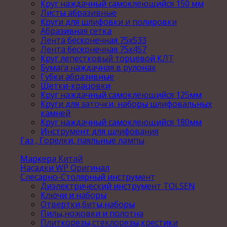
Круг наждачный самоклеющийся 150 мм
Листы абразивные
Круги для шлифовки и полировки
Абразивная сетка
Лента бесконечная 75х533
Лента бесконечная 75х457
Круг лепестковый торцевой КЛТ
Бумага наждачная в рулонах
Губки абразивные
Щетки-крацовки
Круг наждачный самоклеющийся 125мм
Круги для заточки, наборы шлифовальных
камней
Круг наждачный самоклеющийся 180мм
Инструмент для шлифования
Газ , Горелки, паяльные лампы
Маркера Китай
Насадки WP Оригинал
Слесарно-Столярный инструмент
Диэлектрический инструмент TOLSEN
Ключи и наборы
Отвертки,биты,наборы
Пилы,ножовки и полотна
Плиткорезы,стеклорезы,крестики