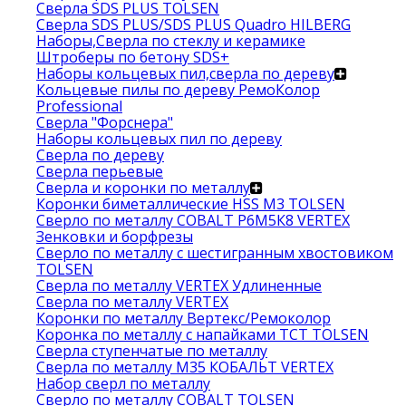
Сверла SDS PLUS TOLSEN
Сверла SDS PLUS/SDS PLUS Quadro HILBERG
Наборы,Сверла по стеклу и керамике
Штроберы по бетону SDS+
Наборы кольцевых пил,сверла по дереву
Кольцевые пилы по дереву РемоКолор
Professional
Сверла "Форснера"
Наборы кольцевых пил по дереву
Сверла по дереву
Сверла перьевые
Сверла и коронки по металлу
Коронки биметаллические HSS M3 TOLSEN
Сверло по металлу COBALT Р6М5К8 VERTEX
Зенковки и борфрезы
Сверло по металлу с шестигранным хвостовиком
TOLSEN
Сверла по металлу VERTEX Удлиненные
Сверла по металлу VERTEX
Коронки по металлу Вертекс/Ремоколор
Коронка по металлу с напайками TCT TOLSEN
Сверла ступенчатые по металлу
Сверла по металлу М35 КОБАЛЬТ VERTEX
Набор сверл по металлу
Сверло по металлу COBALT TOLSEN