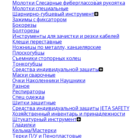
Молотки Слесарные фиберглассовая рукоятка
Молотки специальные
Шарнирно-губцевый инструмент
Зажимы с фиксатором
Бокорезы
Болторезы
Инструменты для зачистки и резки кабелей
Клещи переставные
Ножницы по металлу, канцелярские
Плоскогубцы
Съемники стопорных колец
Тонкогубцы
Средства индивидуальной защиты
Маски сварочные
Очки Наколенники Наушники
Разное
Респираторы
Спец одежда
Щитки защитные
Средства индивидуальной защиты JETA SAFETY
Хозяйственный инвентарь и принадлежности
Штукатурный инструмент
Гладилки
Кельма/Мастерки
Терки П/У и Пенопластовые