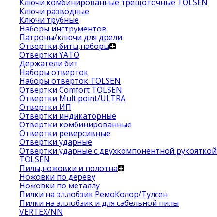
Ключи комбинированные трещоточные TOLSEN
Ключи разводные
Ключи трубные
Наборы инструментов
Патроны/ключи для дрели
Отвертки,биты,наборы
Отвертки YATO
Держатели бит
Наборы отверток
Наборы отверток TOLSEN
Отвертки Comfort TOLSEN
Отвертки Multipoint/ULTRA
Отвертки ИП
Отвертки индикаторные
Отвертки комбинированные
Отвертки реверсивные
Отвертки ударные
Отвертки ударные с двухкомпонентной рукояткой
TOLSEN
Пилы,ножовки и полотна
Ножовки по дереву
Ножовки по металлу
Пилки на эл.лобзик РемоКолор/Тулсен
Пилки на эл.лобзик и для сабельной пилы
VERTEX/NN