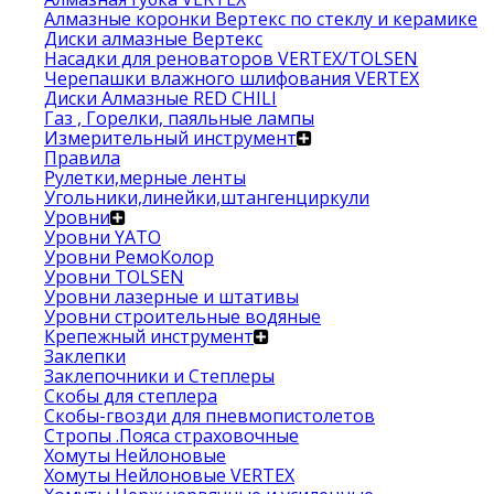
Алмазные коронки Вертекс по стеклу и керамике
Диски алмазные Вертекс
Насадки для реноваторов VERTEX/TOLSEN
Черепашки влажного шлифования VERTEX
Диски Алмазные RED CHILI
Газ , Горелки, паяльные лампы
Измерительный инструмент
Правила
Рулетки,мерные ленты
Угольники,линейки,штангенциркули
Уровни
Уровни YATO
Уровни РемоКолор
Уровни TOLSEN
Уровни лазерные и штативы
Уровни строительные водяные
Крепежный инструмент
Заклепки
Заклепочники и Степлеры
Скобы для степлера
Скобы-гвозди для пневмопистолетов
Стропы .Пояса страховочные
Хомуты Нейлоновые
Хомуты Нейлоновые VERTEX