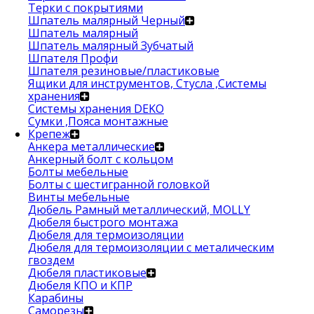
Терки с покрытиями
Шпатель малярный Черный
Шпатель малярный
Шпатель малярный Зубчатый
Шпателя Профи
Шпателя резиновые/пластиковые
Ящики для инструментов, Стусла ,Системы
хранения
Системы хранения DEKO
Сумки ,Пояса монтажные
Крепеж
Анкера металлические
Анкерный болт с кольцом
Болты мебельные
Болты с шестигранной головкой
Винты мебельные
Дюбель Рамный металлический, MOLLY
Дюбеля быстрого монтажа
Дюбеля для термоизоляции
Дюбеля для термоизоляции с металическим
гвоздем
Дюбеля пластиковые
Дюбеля КПО и КПР
Карабины
Саморезы