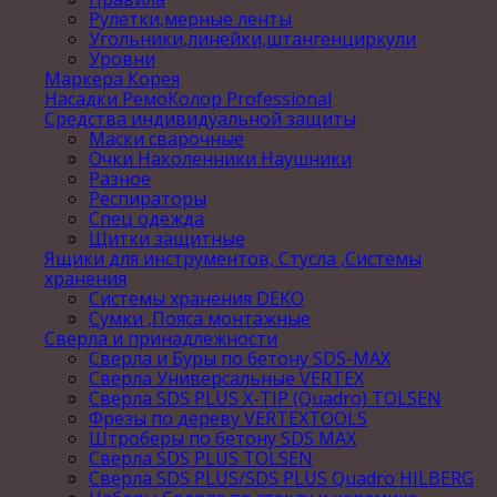
Рулетки,мерные ленты
Угольники,линейки,штангенциркули
Уровни
Маркера Корея
Насадки РемоКолор Professional
Средства индивидуальной защиты
Маски сварочные
Очки Наколенники Наушники
Разное
Респираторы
Спец одежда
Щитки защитные
Ящики для инструментов, Стусла ,Системы
хранения
Системы хранения DEKO
Сумки ,Пояса монтажные
Сверла и принадлежности
Сверла и Буры по бетону SDS-MAX
Сверла Универсальные VERTEX
Сверла SDS PLUS X-TIP (Quadro) TOLSEN
Фрезы по дереву VERTEXTOOLS
Штроберы по бетону SDS MAX
Сверла SDS PLUS TOLSEN
Сверла SDS PLUS/SDS PLUS Quadro HILBERG