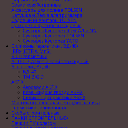
Совки хозяйственные
Аксессуары для полива TOLSEN
Катушка и Леска для триммера
Садовый инвентарь TOLSEN
Сучкорезы-Кусторезы садовые
Сучкорез Кусторез RUSСАД и NN
Сучкорез Кусторез TOLSEN
Сучкорез Кусторез YATO
Силиконы,герметики , ВД-40
IRFix, JETFIX, Mr.Sil
RICH герметики
ALTECO, Атлет и клей эпоксидный
Аэрозоли , ВД-40
ВД-40
TM BIG D
AKFIX
Аэрозоли AKFIX
Клея, жидкие гвозди AKFIX
Силиконы, герметики AKFIX
Мастика,кровельная лента,биозащита
Герметики силиконовые
Скобы строительные
ТАЧКИ СТРОИТЕЛЬНЫЕ
Тачки с ПУ колесом