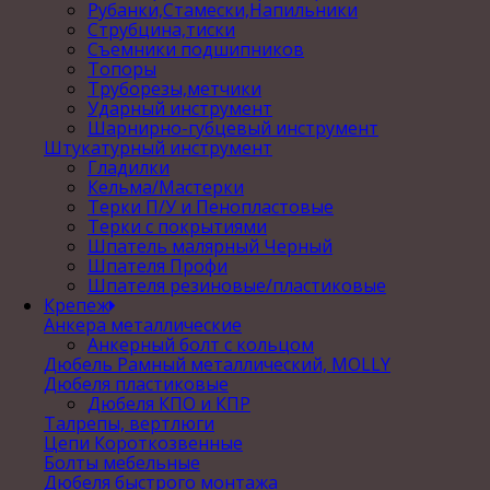
Рубанки,Стамески,Напильники
Струбцина,тиски
Съемники подшипников
Топоры
Труборезы,метчики
Ударный инструмент
Шарнирно-губцевый инструмент
Штукатурный инструмент
Гладилки
Кельма/Мастерки
Терки П/У и Пенопластовые
Терки с покрытиями
Шпатель малярный Черный
Шпателя Профи
Шпателя резиновые/пластиковые
Крепеж
Анкера металлические
Анкерный болт с кольцом
Дюбель Рамный металлический, MOLLY
Дюбеля пластиковые
Дюбеля КПО и КПР
Талрепы, вертлюги
Цепи Короткозвенные
Болты мебельные
Дюбеля быстрого монтажа