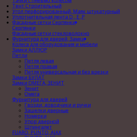
Тачки с пневмо колесом
Тент Строительный
Угол перфорированный, Маяк штукатурный
Уплотнительная лента D , Е ,P
Фасадные сетки Серпянки
Серпянки
Фасадные сетки стекловолокно
Фурнитура для дверей, Замки
Колеса для оборудования и мебели
Замки АЛЛЮР
Петли
Петля левая
Петля правая
Петля универсальная и без врезки
Замки БУЛАТ
Замки ОМЕГА, ЗЕНИТ
Зенит
Омега
Фурнитура для дверей
Гвозди, доводчики и ручки
Защелки дверные
Номерки
Упор дверной
Шпингалет
FUARO, PUNTO, AJAX