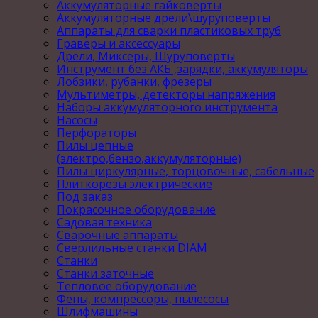
Аккумуляторные гайковерты
Аккумуляторные дрели\шуруповерты
Аппараты для сварки пластиковых труб
Граверы и аксессуары
Дрели, Миксеры, Шуруповерты
Инструмент без АКБ ,зарядки, аккумуляторы
Лобзики, рубанки, фрезеры
Мультиметры, детекторы напряжения
Наборы аккумуляторного инструмента
Насосы
Перфораторы
Пилы цепные
(электро,бензо,аккумуляторные)
Пилы циркулярные, торцовочные, сабельные
Плиткорезы электрические
Под заказ
Покрасочное оборудование
Садовая техника
Сварочные аппараты
Сверлильные станки DIAM
Станки
Станки заточные
Тепловое оборудование
Фены, компрессоры, пылесосы
Шлифмашины