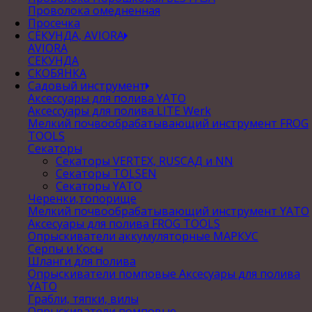
Проволока омедненная
Просечка
СЕКУНДА, AVIORA
AVIORA
СЕКУНДА
СКОБЯНКА
Садовый инструмент
Аксессуары для полива YATO
Аксессуары для полива LITE Werk
Мелкий почвообрабатывающий инструмент FROG
TOOLS
Секаторы
Секаторы VERTEX, RUSСАД и NN
Секаторы TOLSEN
Секаторы YATO
Черенки,топорище
Мелкий почвообрабатывающий инструмент YATO
Аксесуары для полива FROG TOOLS
Опрыскиватели аккумуляторные МАРКУС
Серпы и Косы
Шланги для полива
Опрыскиватели помповые Аксесуары для полива
YATO
Грабли, тяпки, вилы
Опрыскиватели помповые