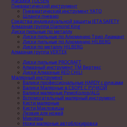
Насадки TOLSEN
Пневматический инструмент
Пневматический инструмент YATO
Шланги пневмо
Средства индивидуальной защиты JETA SAFETY
Алмазная группа Diamond King
Диски пильные по металлу
Диски пильные по Алюминию Трио Диамант
Диски пильные по Алюминию HILBERG
Диски по металлу HILBERG
Алмазная группа VERTEX
Диски пильные PROCRAFT
Алмазный инструмент ТМ Вертекс
Диски Алмазные RED CHILI
Малярный инструмент
Валики профессиональные HARDY с ручками
Валики Малярные в СБОРЕ С РУЧКОЙ
Валики малярные РемоКолор/ALG
Вспомогательный малярный инструмент
Кисти малярные
Кисти,Макловицы
Лезвия для ножей
Миксеры
Ножи малярные автоблокировка