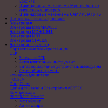
Босс к+к
Цилиндровые механизмы Мистер Босс со
смещенным центром
Цилиндровые механизмы САМИР ЛАТУНЬ
Щетки пластиковые, веники
Электроды
Электроды MAGMAWELD
Электроды МОНОЛИТ
Электроды МЭЗ
Электроды СТАСВА
Электроинструмент
Портативные электростанции
DCK
Запчасти DCK
Аккумуляторный инструмент
Батареи, зарядные устройства, аксессуары
Сетевой инструмент
Фонари-Удлинители
TOLSEN
DongCheng
Цепи для Бензо и Электропил VERTEX
Компрессоры
PROCRAFT, SMART
Мотоблоки
Автотовары