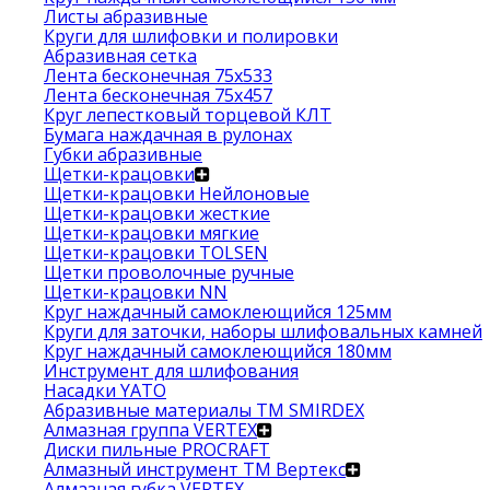
Листы абразивные
Круги для шлифовки и полировки
Абразивная сетка
Лента бесконечная 75х533
Лента бесконечная 75х457
Круг лепестковый торцевой КЛТ
Бумага наждачная в рулонах
Губки абразивные
Щетки-крацовки
Щетки-крацовки Нейлоновые
Щетки-крацовки жесткие
Щетки-крацовки мягкие
Щетки-крацовки TOLSEN
Щетки проволочные ручные
Щетки-крацовки NN
Круг наждачный самоклеющийся 125мм
Круги для заточки, наборы шлифовальных камней
Круг наждачный самоклеющийся 180мм
Инструмент для шлифования
Насадки YATO
Абразивные материалы ТМ SMIRDEX
Алмазная группа VERTEX
Диски пильные PROCRAFT
Алмазный инструмент ТМ Вертекс
Алмазная губка VERTEX