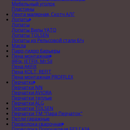
Мебельный уголок
Пластины
Лента малярная, Скотч АЛГ
Лопаты
Лопаты
Лопаты Вилы YATO
Лопаты TOLSEN
Лопаты из Рельсовой стали б/ч
Масла
Паро-гидро барьеры
Пена монтажная
IRFix, JETFIX, Mr.Sil
Пена AKFIX
Пена KOLT, REFIT
Пена монтажная PROFFLEX
Перчатки
Перчатки NN
Перчатки AVIORA
Перчатки теплые
Перчатки ALG
Перчатки TOLSEN
Перчатки ТМ "Пара Перчаток"
Петли гаражные
Проволока сварочная
Проволока Порошковая БЕЗ ГАЗА