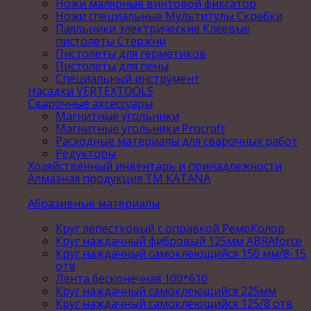
Ножи малярные винтовой фиксатор
Ножи специальные Мультитулы Скребки
Паяльники электрические Клеевые
пистолеты Стержни
Пистолеты для герметиков
Пистолеты для пены
Специальный инструмент
Насадки VERTEXTOOLS
Сварочные аксессуары
Магнитные угольники
Магнитные угольники Procraft
Расходные материалы для сварочных работ
Редукторы
Хозяйственный инвентарь и принадлежности
Алмазная продукция ТМ KATANA
Абразивные материалы
Круг лепестковый с оправкой РемоКолор
Круг наждачный фибровый 125мм ABRAforce
Круг наждачный самоклеющийся 150 мм/8-15
отв
Лента бесконечная 100*610
Круг наждачный самоклеющийся 225мм
Круг наждачный самоклеющийся 125/8 отв