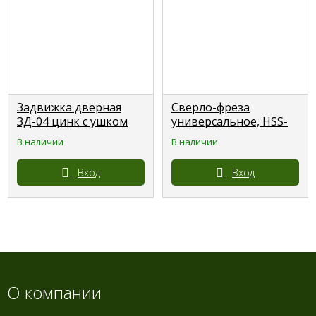
Задвижка дверная
Сверло-фреза
ЗД-04 цинк с ушком
универсальное, HSS-
(10)
TIN, 6х88мм
В наличии
В наличии
РемоКолор
Professional
Вход
Вход
О компании