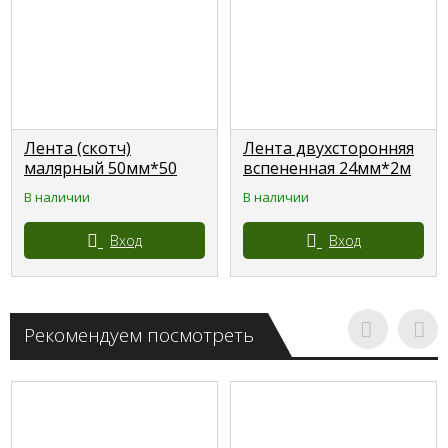
Лента (скотч)
Лента двухсторонняя
малярный 50мм*50
вспененная 24мм*2м
36шт/ящ
сплошная на блистере
В наличии
В наличии
AVIORA 30/180шт.
Вход
Вход
Рекомендуем посмотреть