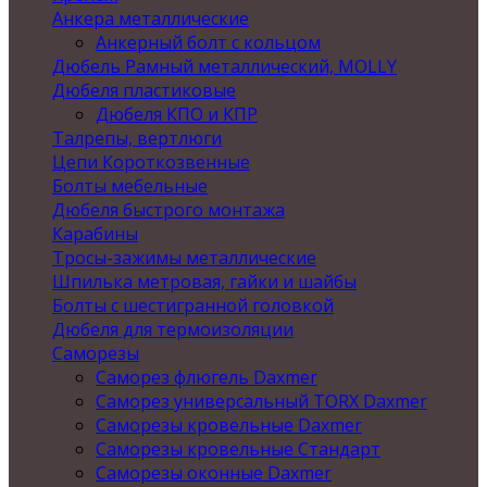
Анкера металлические
Анкерный болт с кольцом
Дюбель Рамный металлический, MOLLY
Дюбеля пластиковые
Дюбеля КПО и КПР
Талрепы, вертлюги
Цепи Короткозвенные
Болты мебельные
Дюбеля быстрого монтажа
Карабины
Тросы-зажимы металлические
Шпилька метровая, гайки и шайбы
Болты с шестигранной головкой
Дюбеля для термоизоляции
Саморезы
Саморез флюгель Daxmer
Саморез универсальный TORX Daxmer
Саморезы кровельные Daxmer
Саморезы кровельные Стандарт
Саморезы оконные Daxmer