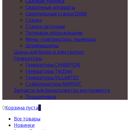
Садовая техника
Сварочные аппараты
Сверлильные станки DIAM
Станки
Станки заточные
Тепловое оборудование
Фены, компрессоры, пылесосы
Шлифмашины
Шины для бензо и электропил
Генераторы
Генераторы CHAMPION
Генераторы TecEner
Генераторы VILLARTEC
Стабилизаторы МАРКУС
Запчасти для бензо\электро инструмента
Подшипники
Корзина пуста
0
Все товары
Новинки