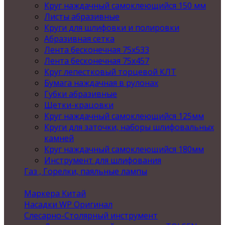
Круг наждачный самоклеющийся 150 мм
Листы абразивные
Круги для шлифовки и полировки
Абразивная сетка
Лента бесконечная 75х533
Лента бесконечная 75х457
Круг лепестковый торцевой КЛТ
Бумага наждачная в рулонах
Губки абразивные
Щетки-крацовки
Круг наждачный самоклеющийся 125мм
Круги для заточки, наборы шлифовальных
камней
Круг наждачный самоклеющийся 180мм
Инструмент для шлифования
Газ , Горелки, паяльные лампы
Маркера Китай
Насадки WP Оригинал
Слесарно-Столярный инструмент