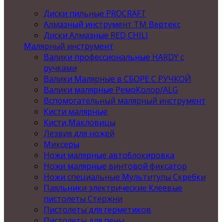
Диски пильные PROCRAFT
Алмазный инструмент ТМ Вертекс
Диски Алмазные RED CHILI
Малярный инструмент
Валики профессиональные HARDY с
ручками
Валики Малярные в СБОРЕ С РУЧКОЙ
Валики малярные РемоКолор/ALG
Вспомогательный малярный инструмент
Кисти малярные
Кисти,Макловицы
Лезвия для ножей
Миксеры
Ножи малярные автоблокировка
Ножи малярные винтовой фиксатор
Ножи специальные Мультитулы Скребки
Паяльники электрические Клеевые
пистолеты Стержни
Пистолеты для герметиков
Пистолеты для пены