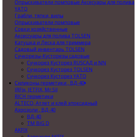
Опрыскиватели помповые Аксесуары для полива
YATO
Грабли, тяпки, вилы
Опрыскиватели помповые
Совки хозяйственные
Аксессуары для полива TOLSEN
Катушка и Леска для триммера
Садовый инвентарь TOLSEN
Сучкорезы-Кусторезы садовые
Сучкорез Кусторез RUSСАД и NN
Сучкорез Кусторез TOLSEN
Сучкорез Кусторез YATO
Силиконы,герметики , ВД-40
IRFix, JETFIX, Mr.Sil
RICH герметики
ALTECO, Атлет и клей эпоксидный
Аэрозоли , ВД-40
ВД-40
TM BIG D
AKFIX
Аэрозоли AKFIX