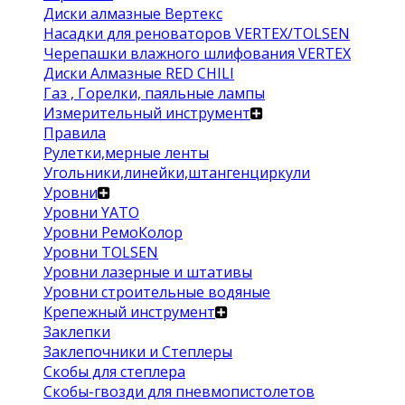
Диски алмазные Вертекс
Насадки для реноваторов VERTEX/TOLSEN
Черепашки влажного шлифования VERTEX
Диски Алмазные RED CHILI
Газ , Горелки, паяльные лампы
Измерительный инструмент
Правила
Рулетки,мерные ленты
Угольники,линейки,штангенциркули
Уровни
Уровни YATO
Уровни РемоКолор
Уровни TOLSEN
Уровни лазерные и штативы
Уровни строительные водяные
Крепежный инструмент
Заклепки
Заклепочники и Степлеры
Скобы для степлера
Скобы-гвозди для пневмопистолетов