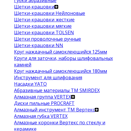
Губки абразивные
Щетки-крацовки
Щетки-крацовки Нейлоновые
Щетки-крацовки жесткие
Щетки-крацовки мягкие
Щетки-крацовки TOLSEN
Щетки проволочные ручные
Щетки-крацовки NN
Круг наждачный самоклеющийся 125мм
Круги для заточки, наборы шлифовальных
камней
Круг наждачный самоклеющийся 180мм
Инструмент для шлифования
Насадки YATO
Абразивные материалы ТМ SMIRDEX
Алмазная группа VERTEX
Диски пильные PROCRAFT
Алмазный инструмент ТМ Вертекс
Алмазная губка VERTEX
Алмазные коронки Вертекс по стеклу и
керамике