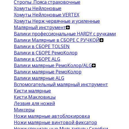
Стропы .Пояса страховочные
Хомуты Нейлоновые
Хомуты Нейлоновые VERTEX
Хомуты Нерж червячные и усиленные
Малярный инструмент
Валики профессиональные HARDY с ручками
Валики Малярные в СБОРЕ С РУЧКОЙ
Валики в СБОРЕ TOLSEN
Валики в СБОРЕ РемоКолор
Валики в СБОРЕ ALG
Валики малярные РемоКолор/ALG
Валики малярные РемоКолор
Валики малярные ALG
Вспомогательный малярный инструмент
Кисти малярные
Кисти,Макловицы
Лезвия для ножей
Миксеры
Ножи малярные автоблокировка
Ножи малярные винтовой фиксатор
Ножи специальные Мультитулы Скребки