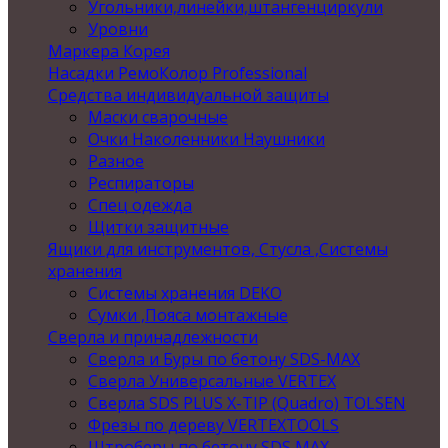
Угольники,линейки,штангенциркули
Уровни
Маркера Корея
Насадки РемоКолор Professional
Средства индивидуальной защиты
Маски сварочные
Очки Наколенники Наушники
Разное
Респираторы
Спец одежда
Щитки защитные
Ящики для инструментов, Стусла ,Системы
хранения
Системы хранения DEKO
Сумки ,Пояса монтажные
Сверла и принадлежности
Сверла и Буры по бетону SDS-MAX
Сверла Универсальные VERTEX
Сверла SDS PLUS X-TIP (Quadro) TOLSEN
Фрезы по дереву VERTEXTOOLS
Штроберы по бетону SDS MAX