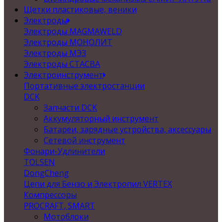
Щетки пластиковые, веники
Электроды
Электроды MAGMAWELD
Электроды МОНОЛИТ
Электроды МЭЗ
Электроды СТАСВА
Электроинструмент
Портативные электростанции
DCK
Запчасти DCK
Аккумуляторный инструмент
Батареи, зарядные устройства, аксессуары
Сетевой инструмент
Фонари-Удлинители
TOLSEN
DongCheng
Цепи для Бензо и Электропил VERTEX
Компрессоры
PROCRAFT, SMART
Мотоблоки