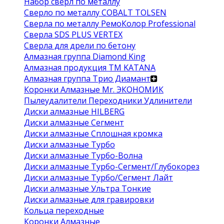
Набор сверл по металлу
Сверло по металлу COBALT TOLSEN
Сверла по металлу РемоКолор Professional
Сверла SDS PLUS VERTEX
Сверла для дрели по бетону
Алмазная группа Diamond King
Алмазная продукция ТМ KATANA
Алмазная группа Трио Диамант
Коронки Алмазные Mr. ЭКОНОМИК
Пылеудалители Переходники Удлинители
Диски алмазные HILBERG
Диски алмазные Сегмент
Диски алмазные Сплошная кромка
Диски алмазные Турбо
Диски алмазные Турбо-Волна
Диски алмазные Турбо-Сегмент/Глубокорез
Диски алмазные Турбо/Сегмент Лайт
Диски алмазные Ультра Тонкие
Диски алмазные для гравировки
Кольца переходные
Коронки Алмазные