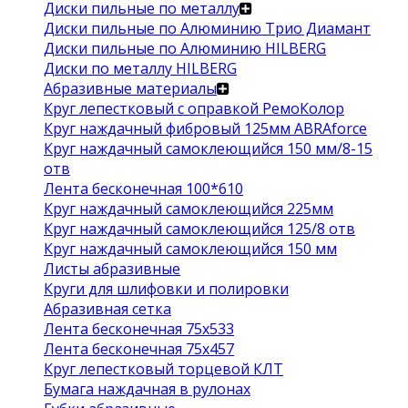
Диски пильные по металлу
Диски пильные по Алюминию Трио Диамант
Диски пильные по Алюминию HILBERG
Диски по металлу HILBERG
Абразивные материалы
Круг лепестковый с оправкой РемоКолор
Круг наждачный фибровый 125мм ABRAforce
Круг наждачный самоклеющийся 150 мм/8-15
отв
Лента бесконечная 100*610
Круг наждачный самоклеющийся 225мм
Круг наждачный самоклеющийся 125/8 отв
Круг наждачный самоклеющийся 150 мм
Листы абразивные
Круги для шлифовки и полировки
Абразивная сетка
Лента бесконечная 75х533
Лента бесконечная 75х457
Круг лепестковый торцевой КЛТ
Бумага наждачная в рулонах