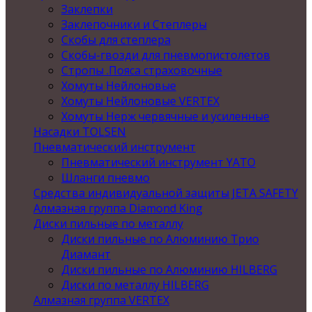
Заклепки
Заклепочники и Степлеры
Скобы для степлера
Скобы-гвозди для пневмопистолетов
Стропы .Пояса страховочные
Хомуты Нейлоновые
Хомуты Нейлоновые VERTEX
Хомуты Нерж червячные и усиленные
Насадки TOLSEN
Пневматический инструмент
Пневматический инструмент YATO
Шланги пневмо
Средства индивидуальной защиты JETA SAFETY
Алмазная группа Diamond King
Диски пильные по металлу
Диски пильные по Алюминию Трио
Диамант
Диски пильные по Алюминию HILBERG
Диски по металлу HILBERG
Алмазная группа VERTEX