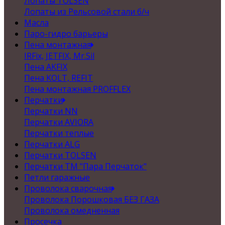
Лопаты TOLSEN
Лопаты из Рельсовой стали б/ч
Масла
Паро-гидро барьеры
Пена монтажная
IRFix, JETFIX, Mr.Sil
Пена AKFIX
Пена KOLT, REFIT
Пена монтажная PROFFLEX
Перчатки
Перчатки NN
Перчатки AVIORA
Перчатки теплые
Перчатки ALG
Перчатки TOLSEN
Перчатки ТМ "Пара Перчаток"
Петли гаражные
Проволока сварочная
Проволока Порошковая БЕЗ ГАЗА
Проволока омедненная
Просечка