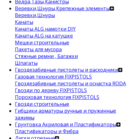
Ведра,Тазы,Канистры
Веревки,Шнуры,Крепежные элементы
Веревки,Шнуры
Канаты
Канаты ALG намотки DIY
Канаты ALG на катушке
Мешки строительные
Пакеты для мусора
Стяжные ремни , Багажки
Шпагаты
Гвоздезабивные пистолеты и расходники
Газовая технология FIXPISTOLS
Гвоздезабивные пистолеты и оснастка RODA
Гвозди по дереву FIXPISTOLS
Пороховая технология FIXPISTOLS
Гвозди строительные
Гибщики арматуры ручные и пружинные
зажимы
Грунтовка Акриловая и Пластификаторы
Пластификаторы и Фибра
Диски отрезные