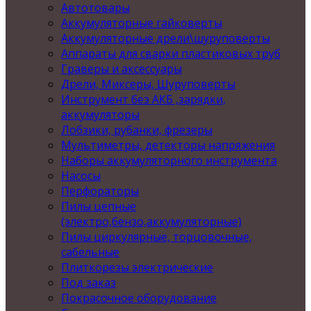
Автотовары
Аккумуляторные гайковерты
Аккумуляторные дрели\шуруповерты
Аппараты для сварки пластиковых труб
Граверы и аксессуары
Дрели, Миксеры, Шуруповерты
Инструмент без АКБ ,зарядки,
аккумуляторы
Лобзики, рубанки, фрезеры
Мультиметры, детекторы напряжения
Наборы аккумуляторного инструмента
Насосы
Перфораторы
Пилы цепные
(электро,бензо,аккумуляторные)
Пилы циркулярные, торцовочные,
сабельные
Плиткорезы электрические
Под заказ
Покрасочное оборудование