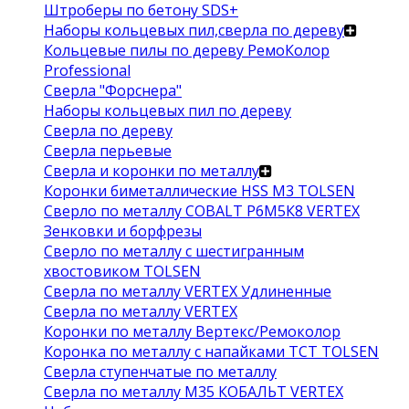
Штроберы по бетону SDS+
Наборы кольцевых пил,сверла по дереву
Кольцевые пилы по дереву РемоКолор
Professional
Сверла "Форснера"
Наборы кольцевых пил по дереву
Сверла по дереву
Сверла перьевые
Сверла и коронки по металлу
Коронки биметаллические HSS M3 TOLSEN
Сверло по металлу COBALT Р6М5К8 VERTEX
Зенковки и борфрезы
Сверло по металлу с шестигранным
хвостовиком TOLSEN
Сверла по металлу VERTEX Удлиненные
Сверла по металлу VERTEX
Коронки по металлу Вертекс/Ремоколор
Коронка по металлу с напайками TCT TOLSEN
Сверла ступенчатые по металлу
Сверла по металлу М35 КОБАЛЬТ VERTEX