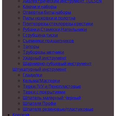
Диэлектрический инструмент TOLSEN
Ключи и наборы
Отвертки,биты,наборы
Пилы,ножовки и полотна
Плиткорезы,стеклорезы,крестики
Рубанки,Стамески,Напильники
Струбцина,тиски
Съемники подшипников
Топоры
Труборезы,метчики
Ударный инструмент
Шарнирно-губцевый инструмент
Штукатурный инструмент
Гладилки
Кельма/Мастерки
Терки П/У и Пенопластовые
Терки с покрытиями
Шпатель малярный Черный
Шпателя Профи
Шпателя резиновые/пластиковые
Крепеж