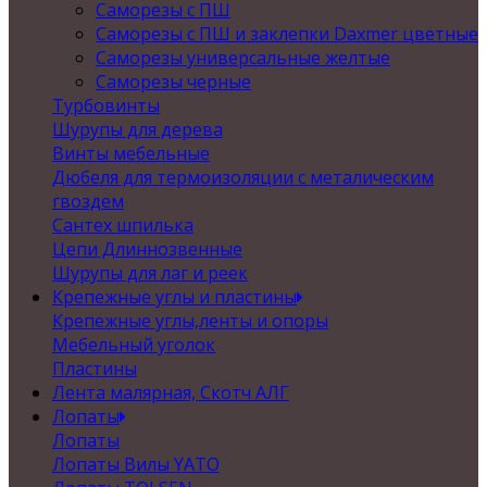
Саморезы с ПШ
Саморезы с ПШ и заклепки Daxmer цветные
Саморезы универсальные желтые
Саморезы черные
Турбовинты
Шурупы для дерева
Винты мебельные
Дюбеля для термоизоляции с металическим
гвоздем
Сантех шпилька
Цепи Длиннозвенные
Шурупы для лаг и реек
Крепежные углы и пластины
Крепежные углы,ленты и опоры
Мебельный уголок
Пластины
Лента малярная, Скотч АЛГ
Лопаты
Лопаты
Лопаты Вилы YATO