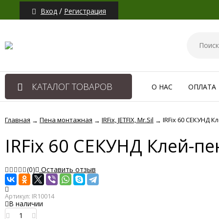
/
Вход
Регистрация
КАТАЛОГ ТОВАРОВ
О НАС
ОПЛАТА
Главная
Пена монтажная
IRFix, JETFIX, Mr.Sil
IRFix 60 СЕКУНД 
→
→
→
IRFix 60 СЕКУНД Клей-п
(0)
Оставить отзыв
Артикул:
IR10014
В наличии