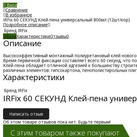
Вход
Сравнение
В избранное
IRFix 60 СЕКУНД Клей-пена универсальный 800мл (12шт/кор)
Подробное описание
Бренд
IRFix
Обзор
Характеристики
Отзывы
0
Описание
Высокоэффективный монтажный полиуретановый клей нового п
Время первичной фиксации составляет всего 60 секунд, что п
Клей-пена обладает отличной адгезией к большинству строите
различных элементов: гипсокартона, пенополистирольных плит,
Характеристики
Бренд
IRFix
IRFix 60 СЕКУНД Клей-пена униве
Написать отзыв
Об этом товаре отзывов пока нет. Будьте первым!
С этим товаром также покупают