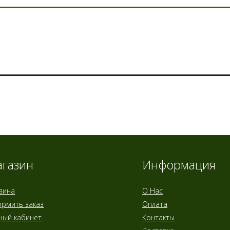
газин
Информация
зина
О Нас
рмить заказ
Оплата
ный кабинет
Контакты