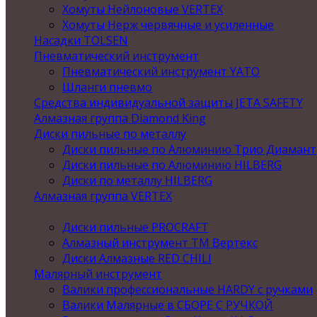
Хомуты Нейлоновые VERTEX
Хомуты Нерж червячные и усиленные
Насадки TOLSEN
Пневматический инструмент
Пневматический инструмент YATO
Шланги пневмо
Средства индивидуальной защиты JETA SAFETY
Алмазная группа Diamond King
Диски пильные по металлу
Диски пильные по Алюминию Трио Диамант
Диски пильные по Алюминию HILBERG
Диски по металлу HILBERG
Алмазная группа VERTEX
Диски пильные PROCRAFT
Алмазный инструмент ТМ Вертекс
Диски Алмазные RED CHILI
Малярный инструмент
Валики профессиональные HARDY с ручками
Валики Малярные в СБОРЕ С РУЧКОЙ