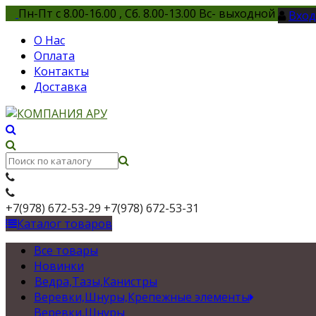
Пн-Пт с 8.00-16.00 , Сб. 8.00-13.00 Вс- выходной
Вход
О Нас
Оплата
Контакты
Доставка
+7(978) 672-53-29
+7(978) 672-53-31
Каталог товаров
Все товары
Новинки
Ведра,Тазы,Канистры
Веревки,Шнуры,Крепежные элементы
Веревки,Шнуры