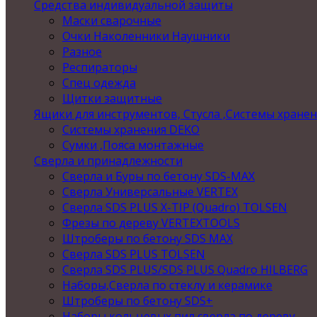
Средства индивидуальной защиты
Маски сварочные
Очки Наколенники Наушники
Разное
Респираторы
Спец одежда
Щитки защитные
Ящики для инструментов, Стусла ,Системы хране
Системы хранения DEKO
Сумки ,Пояса монтажные
Сверла и принадлежности
Сверла и Буры по бетону SDS-MAX
Сверла Универсальные VERTEX
Сверла SDS PLUS X-TIP (Quadro) TOLSEN
Фрезы по дереву VERTEXTOOLS
Штроберы по бетону SDS MAX
Сверла SDS PLUS TOLSEN
Сверла SDS PLUS/SDS PLUS Quadro HILBERG
Наборы,Сверла по стеклу и керамике
Штроберы по бетону SDS+
Наборы кольцевых пил,сверла по дереву