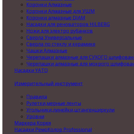
Коронки Алмазные
Коронки Алмазные для УШМ
Коронки алмазные DIAM
Насадки для реноваторов HILBERG
Ножи для электро рубанков
Сверла Универсальные
Сверла по стеклу и керамике
Чашки Алмазные
Черепашки алмазные для СУХОГО шлифован
Черепашки алмазные для мокрого шлифова
Насадки YATO
Измерительный инструмент
Правила
Рулетки,мерные ленты
Угольники,линейки,штангенциркули
Уровни
Маркера Корея
Насадки РемоКолор Professional