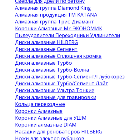
Сверла для дрели по бетону
Алмазная группа Diamond King
Алмазная продукция ТМ KATANA
Алмазная группа Трио Диамант
Коронки Алмазные Mr. ЭКОНОМИК
Пылеудалители Переходники Удлинители
Диски алмазные HILBERG
Диски алмазные Сегмент
Диски алмазные Сплошная кромка
Диски алмазные Турбо
Диски алмазные Турбо-Волна
Диски алмазные Турбо-Сегмент/Глубокорез
Диски алмазные Турбо/Сегмент Лайт
Диски алмазные Ультра Тонкие
Диски алмазные для гравировки
Кольца переходные
Коронки Алмазные
Коронки Алмазные для УШМ
Коронки алмазные DIAM
Насадки для реноваторов HILBERG
Ножи для электро рубанков