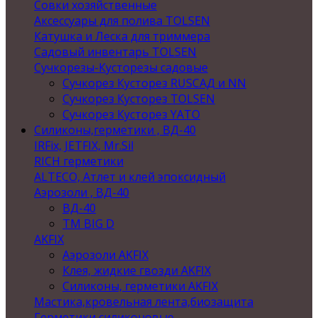
Совки хозяйственные
Аксессуары для полива TOLSEN
Катушка и Леска для триммера
Садовый инвентарь TOLSEN
Сучкорезы-Кусторезы садовые
Сучкорез Кусторез RUSСАД и NN
Сучкорез Кусторез TOLSEN
Сучкорез Кусторез YATO
Силиконы,герметики , ВД-40
IRFix, JETFIX, Mr.Sil
RICH герметики
ALTECO, Атлет и клей эпоксидный
Аэрозоли , ВД-40
ВД-40
TM BIG D
AKFIX
Аэрозоли AKFIX
Клея, жидкие гвозди AKFIX
Силиконы, герметики AKFIX
Мастика,кровельная лента,биозащита
Герметики силиконовые