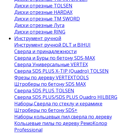
Диски отрезные TOLSEN
Диски отрезные HARDAX
Диски отрезные ТМ SWORD
Диски отрезные Луга
Диски отрезные RING
Инструмент ручной
Инструмент ручной DLT и BIHUI
Сверла и принадлежности
Сверла и Буры по бетону SDS-MAX
Сверла Универсальные VERTEX
Сверла SDS PLUS X-TIP (Quadro) TOLSEN
Фрезы по дереву VERTEXTOOLS
Штроберы по бетону SDS MAX
Сверла SDS PLUS TOLSEN
Сверла SDS PLUS/SDS PLUS Quadro HILBERG
Наборы,Сверла по стеклу и керамике
Штроберы по бетону SDS+
Наборы кольцевых пил,сверла по дереву
Кольцевые пилы по дереву РемоКолор
Professional