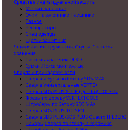
Средства индивидуальной защиты
Маски сварочные
Очки Наколенники Наушники
Разное
Респираторы
Спец одежда
Щитки защитные
Ящики для инструментов, Стусла ,Системы
хранения
Системы хранения DEKO
Сумки ,Пояса монтажные
Сверла и принадлежности
Сверла и Буры по бетону SDS-MAX
Сверла Универсальные VERTEX
Сверла SDS PLUS X-TIP (Quadro) TOLSEN
Фрезы по дереву VERTEXTOOLS
Штроберы по бетону SDS MAX
Сверла SDS PLUS TOLSEN
Сверла SDS PLUS/SDS PLUS Quadro HILBERG
Наборы,Сверла по стеклу и керамике
Штроберы по бетону SDS+