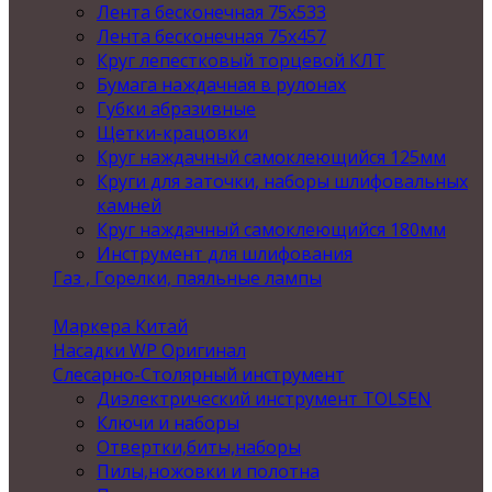
Лента бесконечная 75х533
Лента бесконечная 75х457
Круг лепестковый торцевой КЛТ
Бумага наждачная в рулонах
Губки абразивные
Щетки-крацовки
Круг наждачный самоклеющийся 125мм
Круги для заточки, наборы шлифовальных
камней
Круг наждачный самоклеющийся 180мм
Инструмент для шлифования
Газ , Горелки, паяльные лампы
Маркера Китай
Насадки WP Оригинал
Слесарно-Столярный инструмент
Диэлектрический инструмент TOLSEN
Ключи и наборы
Отвертки,биты,наборы
Пилы,ножовки и полотна