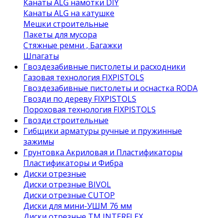
Канаты ALG намотки DIY
Канаты ALG на катушке
Мешки строительные
Пакеты для мусора
Стяжные ремни , Багажки
Шпагаты
Гвоздезабивные пистолеты и расходники
Газовая технология FIXPISTOLS
Гвоздезабивные пистолеты и оснастка RODA
Гвозди по дереву FIXPISTOLS
Пороховая технология FIXPISTOLS
Гвозди строительные
Гибщики арматуры ручные и пружинные
зажимы
Грунтовка Акриловая и Пластификаторы
Пластификаторы и Фибра
Диски отрезные
Диски отрезные BIVOL
Диски отрезные CUTOP
Диски для мини-УШМ 76 мм
Диски отрезные ТМ INTERFLEX