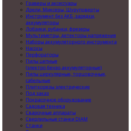
Граверы и аксессуары
Дрели, Миксеры, Шуруповерты
Инструмент без АКБ ,зарядки,
аккумуляторы
Лобзики, рубанки, фрезеры
Мультиметры, детекторы напряжения
Наборы аккумуляторного инструмента
Насосы
Перфораторы
Пилы цепные
(электро,бензо,аккумуляторные)
Пилы циркулярные, торцовочные,
сабельные
Плиткорезы электрические
Под заказ
Покрасочное оборудование
Садовая техника
Сварочные аппараты
Сверлильные станки DIAM
Станки