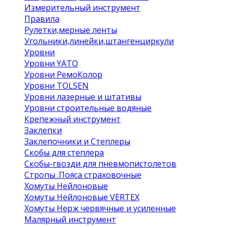
Измерительный инструмент
Правила
Рулетки,мерные ленты
Угольники,линейки,штангенциркули
Уровни
Уровни YATO
Уровни РемоКолор
Уровни TOLSEN
Уровни лазерные и штативы
Уровни строительные водяные
Крепежный инструмент
Заклепки
Заклепочники и Степлеры
Скобы для степлера
Скобы-гвозди для пневмопистолетов
Стропы .Пояса страховочные
Хомуты Нейлоновые
Хомуты Нейлоновые VERTEX
Хомуты Нерж червячные и усиленные
Малярный инструмент