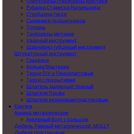
Плиткорезы,стеклорезы,крестики
Рубанки,Стамески,Напильники
Струбцина,тиски
Съемники подшипников
Топоры
Труборезы,метчики
Ударный инструмент
Шарнирно-губцевый инструмент
Штукатурный инструмент
Гладилки
Кельма/Мастерки
Терки П/У и Пенопластовые
Терки с покрытиями
Шпатель малярный Черный
Шпателя Профи
Шпателя резиновые/пластиковые
Крепеж
Анкера металлические
Анкерный болт с кольцом
Дюбель Рамный металлический, MOLLY
Дюбеля пластиковые