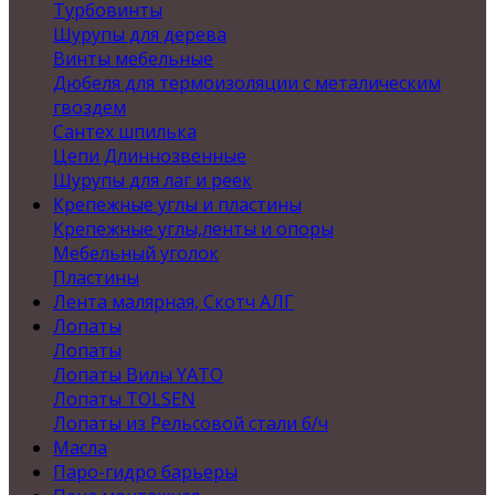
Турбовинты
Шурупы для дерева
Винты мебельные
Дюбеля для термоизоляции с металическим
гвоздем
Сантех шпилька
Цепи Длиннозвенные
Шурупы для лаг и реек
Крепежные углы и пластины
Крепежные углы,ленты и опоры
Мебельный уголок
Пластины
Лента малярная, Скотч АЛГ
Лопаты
Лопаты
Лопаты Вилы YATO
Лопаты TOLSEN
Лопаты из Рельсовой стали б/ч
Масла
Паро-гидро барьеры