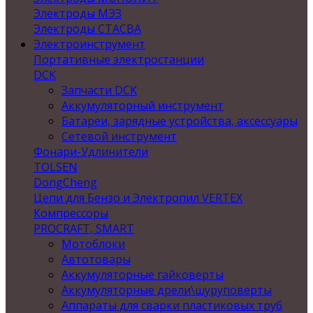
Электроды МЭЗ
Электроды СТАСВА
Электроинструмент
Портативные электростанции
DCK
Запчасти DCK
Аккумуляторный инструмент
Батареи, зарядные устройства, аксессуары
Сетевой инструмент
Фонари-Удлинители
TOLSEN
DongCheng
Цепи для Бензо и Электропил VERTEX
Компрессоры
PROCRAFT, SMART
Мотоблоки
Автотовары
Аккумуляторные гайковерты
Аккумуляторные дрели\шуруповерты
Аппараты для сварки пластиковых труб