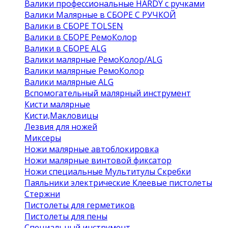
Валики профессиональные HARDY с ручками
Валики Малярные в СБОРЕ С РУЧКОЙ
Валики в СБОРЕ TOLSEN
Валики в СБОРЕ РемоКолор
Валики в СБОРЕ ALG
Валики малярные РемоКолор/ALG
Валики малярные РемоКолор
Валики малярные ALG
Вспомогательный малярный инструмент
Кисти малярные
Кисти,Макловицы
Лезвия для ножей
Миксеры
Ножи малярные автоблокировка
Ножи малярные винтовой фиксатор
Ножи специальные Мультитулы Скребки
Паяльники электрические Клеевые пистолеты
Стержни
Пистолеты для герметиков
Пистолеты для пены
Специальный инструмент