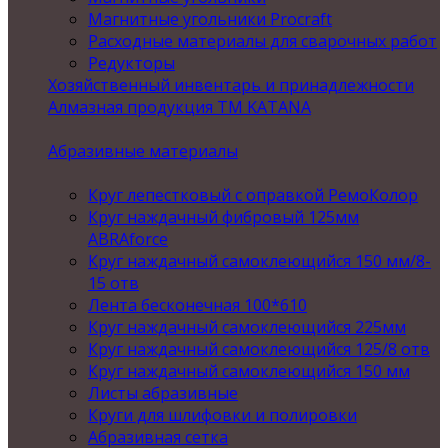
Магнитные угольники Procraft
Расходные материалы для сварочных работ
Редукторы
Хозяйственный инвентарь и принадлежности
Алмазная продукция ТМ KATANA
Абразивные материалы
Круг лепестковый с оправкой РемоКолор
Круг наждачный фибровый 125мм
ABRAforce
Круг наждачный самоклеющийся 150 мм/8-
15 отв
Лента бесконечная 100*610
Круг наждачный самоклеющийся 225мм
Круг наждачный самоклеющийся 125/8 отв
Круг наждачный самоклеющийся 150 мм
Листы абразивные
Круги для шлифовки и полировки
Абразивная сетка