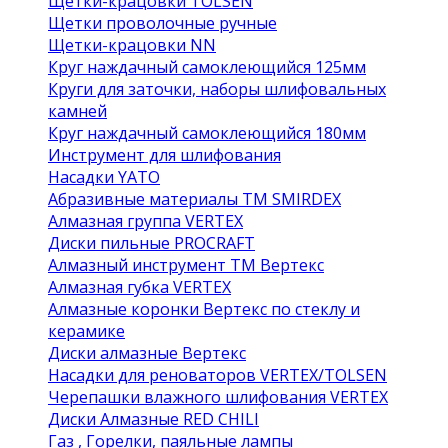
Щетки-крацовки TOLSEN
Щетки проволочные ручные
Щетки-крацовки NN
Круг наждачный самоклеющийся 125мм
Круги для заточки, наборы шлифовальных
камней
Круг наждачный самоклеющийся 180мм
Инструмент для шлифования
Насадки YATO
Абразивные материалы ТМ SMIRDEX
Алмазная группа VERTEX
Диски пильные PROCRAFT
Алмазный инструмент ТМ Вертекс
Алмазная губка VERTEX
Алмазные коронки Вертекс по стеклу и
керамике
Диски алмазные Вертекс
Насадки для реноваторов VERTEX/TOLSEN
Черепашки влажного шлифования VERTEX
Диски Алмазные RED CHILI
Газ , Горелки, паяльные лампы