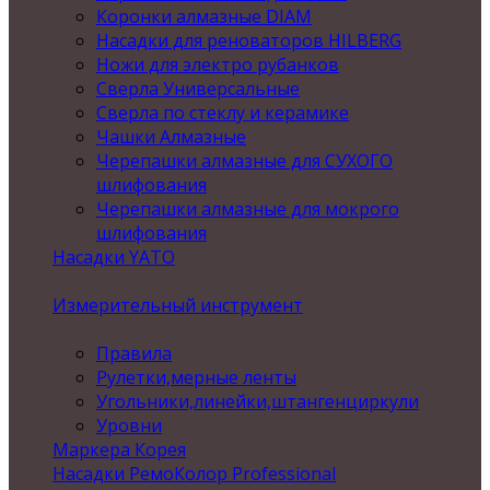
Коронки алмазные DIAM
Насадки для реноваторов HILBERG
Ножи для электро рубанков
Сверла Универсальные
Сверла по стеклу и керамике
Чашки Алмазные
Черепашки алмазные для СУХОГО
шлифования
Черепашки алмазные для мокрого
шлифования
Насадки YATO
Измерительный инструмент
Правила
Рулетки,мерные ленты
Угольники,линейки,штангенциркули
Уровни
Маркера Корея
Насадки РемоКолор Professional