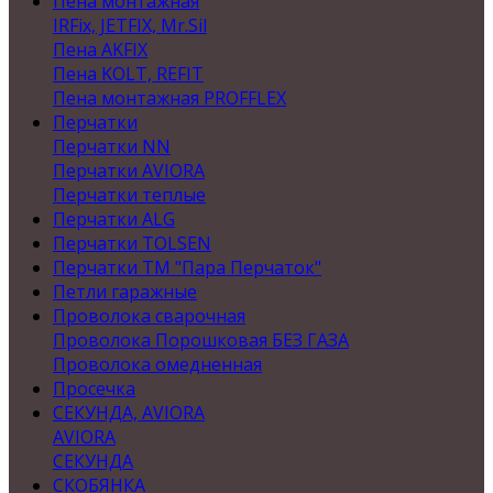
Пена монтажная
IRFix, JETFIX, Mr.Sil
Пена AKFIX
Пена KOLT, REFIT
Пена монтажная PROFFLEX
Перчатки
Перчатки NN
Перчатки AVIORA
Перчатки теплые
Перчатки ALG
Перчатки TOLSEN
Перчатки ТМ "Пара Перчаток"
Петли гаражные
Проволока сварочная
Проволока Порошковая БЕЗ ГАЗА
Проволока омедненная
Просечка
СЕКУНДА, AVIORA
AVIORA
СЕКУНДА
СКОБЯНКА