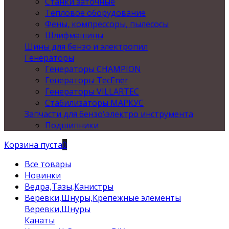
Станки заточные
Тепловое оборудование
Фены, компрессоры, пылесосы
Шлифмашины
Шины для бензо и электропил
Генераторы
Генераторы CHAMPION
Генераторы TecEner
Генераторы VILLARTEC
Стабилизаторы МАРКУС
Запчасти для бензо\электро инструмента
Подшипники
Корзина пуста
0
Все товары
Новинки
Ведра,Тазы,Канистры
Веревки,Шнуры,Крепежные элементы
Веревки,Шнуры
Канаты