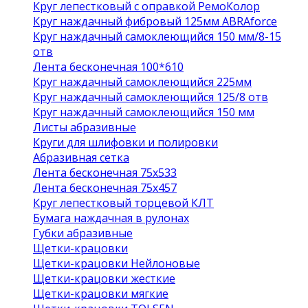
Круг лепестковый с оправкой РемоКолор
Круг наждачный фибровый 125мм ABRAforce
Круг наждачный самоклеющийся 150 мм/8-15
отв
Лента бесконечная 100*610
Круг наждачный самоклеющийся 225мм
Круг наждачный самоклеющийся 125/8 отв
Круг наждачный самоклеющийся 150 мм
Листы абразивные
Круги для шлифовки и полировки
Абразивная сетка
Лента бесконечная 75х533
Лента бесконечная 75х457
Круг лепестковый торцевой КЛТ
Бумага наждачная в рулонах
Губки абразивные
Щетки-крацовки
Щетки-крацовки Нейлоновые
Щетки-крацовки жесткие
Щетки-крацовки мягкие