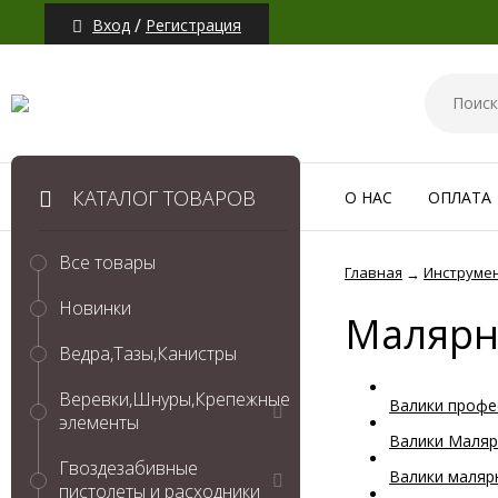
/
Вход
Регистрация
КАТАЛОГ ТОВАРОВ
О НАС
ОПЛАТА
Все товары
Главная
Инструме
→
Новинки
Малярн
Ведра,Тазы,Канистры
Веревки,Шнуры,Крепежные
Валики профе
элементы
Валики Маляр
Гвоздезабивные
Валики маляр
пистолеты и расходники