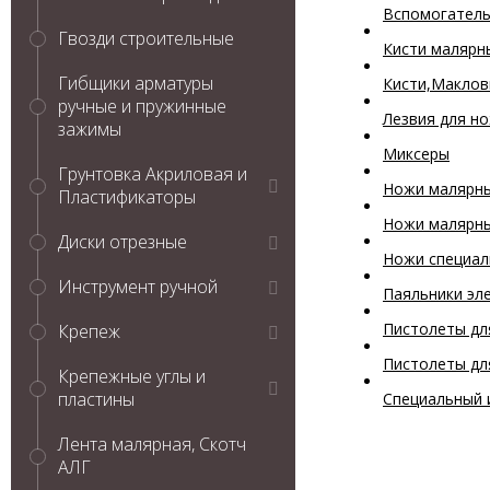
Вспомогатель
Гвозди строительные
Кисти малярн
Гибщики арматуры
Кисти,Макло
ручные и пружинные
Лезвия для н
зажимы
Миксеры
Грунтовка Акриловая и
Ножи малярны
Пластификаторы
Ножи малярны
Диски отрезные
Ножи специал
Инструмент ручной
Паяльники эл
Пистолеты дл
Крепеж
Пистолеты дл
Крепежные углы и
пластины
Специальный 
Лента малярная, Скотч
АЛГ