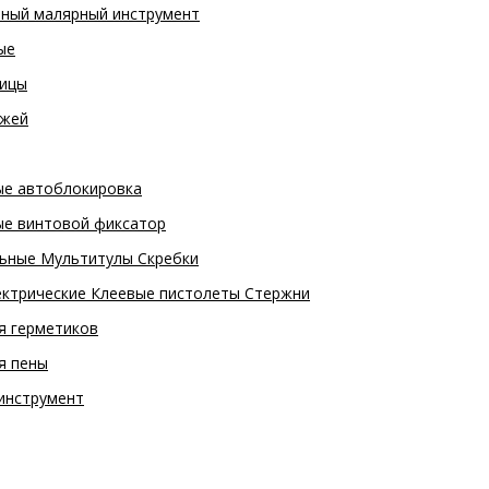
ный малярный инструмент
ые
вицы
ожей
е автоблокировка
е винтовой фиксатор
ьные Мультитулы Скребки
ектрические Клеевые пистолеты Стержни
я герметиков
я пены
инструмент