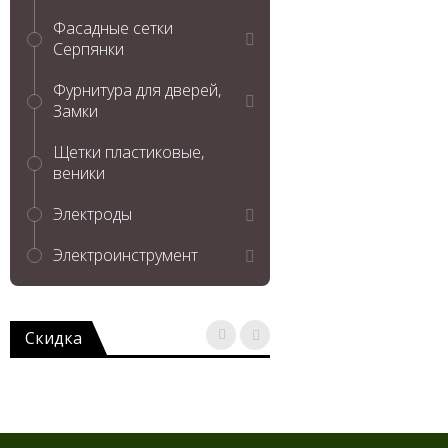
Фасадные сетки
Серпянки
Фурнитура для дверей,
Замки
Щетки пластиковые,
веники
Электроды
Электроинструмент
Скидка
Диск отр.металл
CUTOP T41-
115x1.2x22.2
(10/50/400)