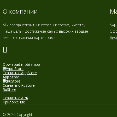
Диск отр.металл
О компании
Ма
CUTOP T41-
355х3.2х25.4 (5/25)
Кор
Мы всегда открыты и готовы к сотрудничеству.
Наша цель – достижение самых высоких вершин
Офо
Диск отр.металл
CUTOP T41-
вместе с нашими партнерами.
Лич
125x1.0x22.2 10PCS
METAL BOX (10шт/
уп)
IRFix 65 (лето) Пена
монтажная
Download mobile app
профессиональная
820мл 970гр (16шт/
Скачать с AppStore
кор)
App Store
Коронка алмазная
Скачать с RuStore
по бетону 52*450
RuStore
New Formula 1-1/4
UNC ТРИО
Скачать с APK
ДИАМАНТ
Приложение
Стремянка
БИРЮЗОВАЯ МАРСУ
© 2026 Copyright
MS-0203 3ст