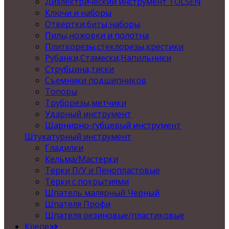
Диэлектрический инструмент TOLSEN
Ключи и наборы
Отвертки,биты,наборы
Пилы,ножовки и полотна
Плиткорезы,стеклорезы,крестики
Рубанки,Стамески,Напильники
Струбцина,тиски
Съемники подшипников
Топоры
Труборезы,метчики
Ударный инструмент
Шарнирно-губцевый инструмент
Штукатурный инструмент
Гладилки
Кельма/Мастерки
Терки П/У и Пенопластовые
Терки с покрытиями
Шпатель малярный Черный
Шпателя Профи
Шпателя резиновые/пластиковые
Крепеж