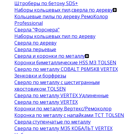
Штроберы по бетону SDS+
Наборы кольцевых пил,сверла по дереву
Кольцевые пилы по дереву РемоКолор
Professional
Сверла "Форснера"
Наборы кольцевых пил по дереву
Сверла по дереву
Сверла перьевые
Сверла и коронки по металлу
Коронки биметаллические HSS M3 TOLSEN
Сверло по металлу COBALT Р6М5К8 VERTEX
Зенковки и борфрезы
Сверло по металлу с шестигранным
хвостовиком TOLSEN
Сверла по металлу VERTEX Удлиненные
Сверла по металлу VERTEX
Коронки по металлу Вертекс/Ремоколор
Коронка по металлу с напайками TCT TOLSEN
Сверла ступенчатые по металлу
Сверла по металлу М35 КОБАЛЬТ VERTEX