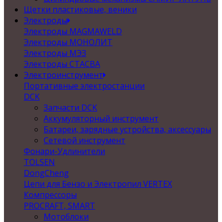
Щетки пластиковые, веники
Электроды
Электроды MAGMAWELD
Электроды МОНОЛИТ
Электроды МЭЗ
Электроды СТАСВА
Электроинструмент
Портативные электростанции
DCK
Запчасти DCK
Аккумуляторный инструмент
Батареи, зарядные устройства, аксессуары
Сетевой инструмент
Фонари-Удлинители
TOLSEN
DongCheng
Цепи для Бензо и Электропил VERTEX
Компрессоры
PROCRAFT, SMART
Мотоблоки