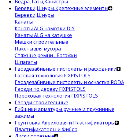
Ведра,Тазы,Канистры
Веревки,Шнуры,Крепежные элементы
Веревки,Шнуры
Канаты
Канаты ALG намотки DIY
Канаты ALG на катушке
Мешки строительные
Пакеты для мусора
Стяжные ремни , Багажки
Шпагаты
Гвоздезабивные пистолеты и расходники
Газовая технология FIXPISTOLS
Гвоздезабивные пистолеты и оснастка RODA
Гвозди по дереву FIXPISTOLS
Пороховая технология FIXPISTOLS
Гвозди строительные
Гибщики арматуры ручные и пружинные
зажимы
Грунтовка Акриловая и Пластификаторы
Пластификаторы и Фибра
Диски отрезные