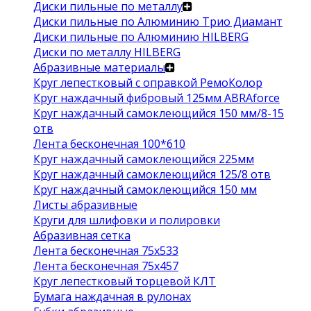
Диски пильные по металлу
Диски пильные по Алюминию Трио Диамант
Диски пильные по Алюминию HILBERG
Диски по металлу HILBERG
Абразивные материалы
Круг лепестковый с оправкой РемоКолор
Круг наждачный фибровый 125мм ABRAforce
Круг наждачный самоклеющийся 150 мм/8-15
отв
Лента бесконечная 100*610
Круг наждачный самоклеющийся 225мм
Круг наждачный самоклеющийся 125/8 отв
Круг наждачный самоклеющийся 150 мм
Листы абразивные
Круги для шлифовки и полировки
Абразивная сетка
Лента бесконечная 75х533
Лента бесконечная 75х457
Круг лепестковый торцевой КЛТ
Бумага наждачная в рулонах