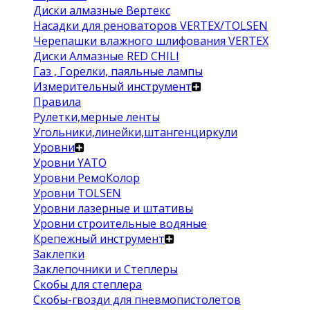
Диски алмазные Вертекс
Насадки для реноваторов VERTEX/TOLSEN
Черепашки влажного шлифования VERTEX
Диски Алмазные RED CHILI
Газ , Горелки, паяльные лампы
Измерительный инструмент
Правила
Рулетки,мерные ленты
Угольники,линейки,штангенциркули
Уровни
Уровни YATO
Уровни РемоКолор
Уровни TOLSEN
Уровни лазерные и штативы
Уровни строительные водяные
Крепежный инструмент
Заклепки
Заклепочники и Степлеры
Скобы для степлера
Скобы-гвозди для пневмопистолетов