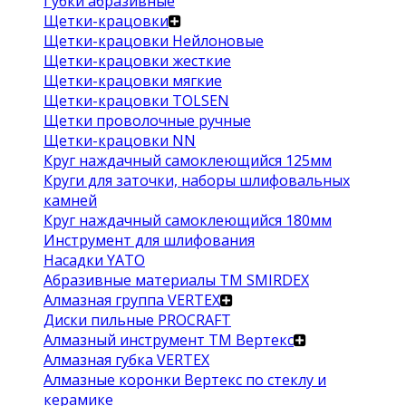
Губки абразивные
Щетки-крацовки
Щетки-крацовки Нейлоновые
Щетки-крацовки жесткие
Щетки-крацовки мягкие
Щетки-крацовки TOLSEN
Щетки проволочные ручные
Щетки-крацовки NN
Круг наждачный самоклеющийся 125мм
Круги для заточки, наборы шлифовальных
камней
Круг наждачный самоклеющийся 180мм
Инструмент для шлифования
Насадки YATO
Абразивные материалы ТМ SMIRDEX
Алмазная группа VERTEX
Диски пильные PROCRAFT
Алмазный инструмент ТМ Вертекс
Алмазная губка VERTEX
Алмазные коронки Вертекс по стеклу и
керамике