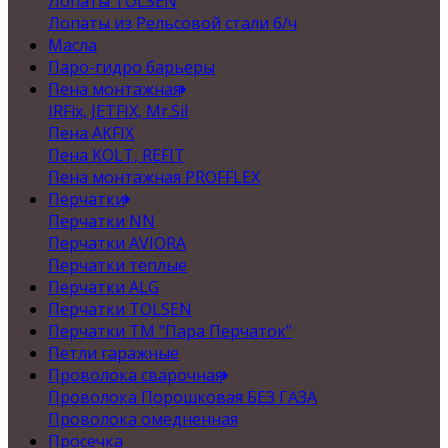
Лопаты TOLSEN
Лопаты из Рельсовой стали б/ч
Масла
Паро-гидро барьеры
Пена монтажная
IRFix, JETFIX, Mr.Sil
Пена AKFIX
Пена KOLT, REFIT
Пена монтажная PROFFLEX
Перчатки
Перчатки NN
Перчатки AVIORA
Перчатки теплые
Перчатки ALG
Перчатки TOLSEN
Перчатки ТМ "Пара Перчаток"
Петли гаражные
Проволока сварочная
Проволока Порошковая БЕЗ ГАЗА
Проволока омедненная
Просечка