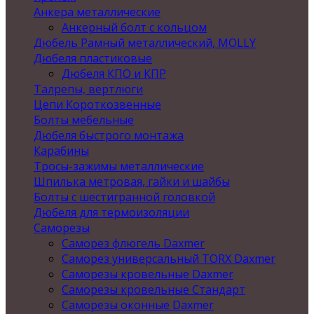
Анкера металлические
Анкерный болт с кольцом
Дюбель Рамный металлический, MOLLY
Дюбеля пластиковые
Дюбеля КПО и КПР
Талрепы, вертлюги
Цепи Короткозвенные
Болты мебельные
Дюбеля быстрого монтажа
Карабины
Тросы-зажимы металлические
Шпилька метровая, гайки и шайбы
Болты с шестигранной головкой
Дюбеля для термоизоляции
Саморезы
Саморез флюгель Daxmer
Саморез универсальный TORX Daxmer
Саморезы кровельные Daxmer
Саморезы кровельные Стандарт
Саморезы оконные Daxmer