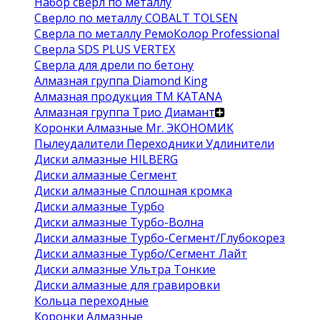
Набор сверл по металлу
Сверло по металлу COBALT TOLSEN
Сверла по металлу РемоКолор Professional
Сверла SDS PLUS VERTEX
Сверла для дрели по бетону
Алмазная группа Diamond King
Алмазная продукция ТМ KATANA
Алмазная группа Трио Диамант
Коронки Алмазные Mr. ЭКОНОМИК
Пылеудалители Переходники Удлинители
Диски алмазные HILBERG
Диски алмазные Сегмент
Диски алмазные Сплошная кромка
Диски алмазные Турбо
Диски алмазные Турбо-Волна
Диски алмазные Турбо-Сегмент/Глубокорез
Диски алмазные Турбо/Сегмент Лайт
Диски алмазные Ультра Тонкие
Диски алмазные для гравировки
Кольца переходные
Коронки Алмазные