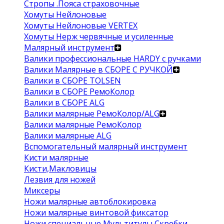
Стропы .Пояса страховочные
Хомуты Нейлоновые
Хомуты Нейлоновые VERTEX
Хомуты Нерж червячные и усиленные
Малярный инструмент
Валики профессиональные HARDY с ручками
Валики Малярные в СБОРЕ С РУЧКОЙ
Валики в СБОРЕ TOLSEN
Валики в СБОРЕ РемоКолор
Валики в СБОРЕ ALG
Валики малярные РемоКолор/ALG
Валики малярные РемоКолор
Валики малярные ALG
Вспомогательный малярный инструмент
Кисти малярные
Кисти,Макловицы
Лезвия для ножей
Миксеры
Ножи малярные автоблокировка
Ножи малярные винтовой фиксатор
Ножи специальные Мультитулы Скребки