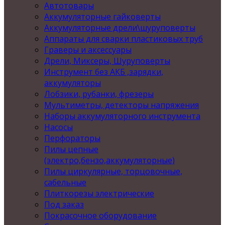
Автотовары
Аккумуляторные гайковерты
Аккумуляторные дрели\шуруповерты
Аппараты для сварки пластиковых труб
Граверы и аксессуары
Дрели, Миксеры, Шуруповерты
Инструмент без АКБ ,зарядки,
аккумуляторы
Лобзики, рубанки, фрезеры
Мультиметры, детекторы напряжения
Наборы аккумуляторного инструмента
Насосы
Перфораторы
Пилы цепные
(электро,бензо,аккумуляторные)
Пилы циркулярные, торцовочные,
сабельные
Плиткорезы электрические
Под заказ
Покрасочное оборудование