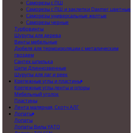
Саморезы с ПШ
Саморезы с ПШ и заклепки Daxmer цветные
Саморезы универсальные желтые
Саморезы черные
Турбовинты
Шурупы для дерева
Винты мебельные
Дюбеля для термоизоляции с металическим
гвоздем
Сантех шпилька
Цепи Длиннозвенные
Шурупы для лаг и реек
Крепежные углы и пластины
Крепежные углы,ленты и опоры
Мебельный уголок
Пластины
Лента малярная, Скотч АЛГ
Лопаты
Лопаты
Лопаты Вилы YATO