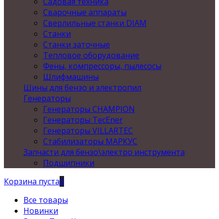
Садовая техника
Сварочные аппараты
Сверлильные станки DIAM
Станки
Станки заточные
Тепловое оборудование
Фены, компрессоры, пылесосы
Шлифмашины
Шины для бензо и электропил
Генераторы
Генераторы CHAMPION
Генераторы TecEner
Генераторы VILLARTEC
Стабилизаторы МАРКУС
Запчасти для бензо\электро инструмента
Подшипники
Корзина пуста
0
Все товары
Новинки