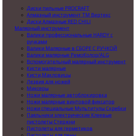
Диски пильные PROCRAFT
Алмазный инструмент ТМ Вертекс
Диски Алмазные RED CHILI
Малярный инструмент
Валики профессиональные HARDY с
ручками
Валики Малярные в СБОРЕ С РУЧКОЙ
Валики малярные РемоКолор/ALG
Вспомогательный малярный инструмент
Кисти малярные
Кисти,Макловицы
Лезвия для ножей
Миксеры
Ножи малярные автоблокировка
Ножи малярные винтовой фиксатор
Ножи специальные Мультитулы Скребки
Паяльники электрические Клеевые
пистолеты Стержни
Пистолеты для герметиков
Пистолеты для пены