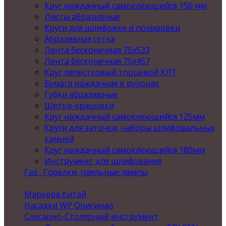
Круг наждачный самоклеющийся 150 мм
Листы абразивные
Круги для шлифовки и полировки
Абразивная сетка
Лента бесконечная 75х533
Лента бесконечная 75х457
Круг лепестковый торцевой КЛТ
Бумага наждачная в рулонах
Губки абразивные
Щетки-крацовки
Круг наждачный самоклеющийся 125мм
Круги для заточки, наборы шлифовальных
камней
Круг наждачный самоклеющийся 180мм
Инструмент для шлифования
Газ , Горелки, паяльные лампы
Маркера Китай
Насадки WP Оригинал
Слесарно-Столярный инструмент