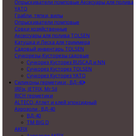
Опрыскиватели помповые Аксесуары для полива
YATO
Грабли, тяпки, вилы
Опрыскиватели помповые
Совки хозяйственные
Аксессуары для полива TOLSEN
Катушка и Леска для триммера
Садовый инвентарь TOLSEN
Сучкорезы-Кусторезы садовые
Сучкорез Кусторез RUSСАД и NN
Сучкорез Кусторез TOLSEN
Сучкорез Кусторез YATO
Силиконы,герметики , ВД-40
IRFix, JETFIX, Mr.Sil
RICH герметики
ALTECO, Атлет и клей эпоксидный
Аэрозоли , ВД-40
ВД-40
TM BIG D
AKFIX
Аэрозоли AKFIX