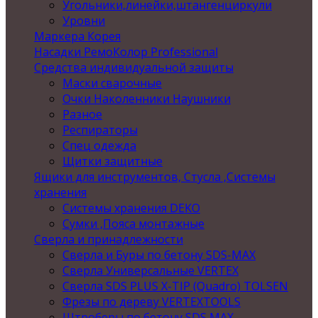
Угольники,линейки,штангенциркули
Уровни
Маркера Корея
Насадки РемоКолор Professional
Средства индивидуальной защиты
Маски сварочные
Очки Наколенники Наушники
Разное
Респираторы
Спец одежда
Щитки защитные
Ящики для инструментов, Стусла ,Системы
хранения
Системы хранения DEKO
Сумки ,Пояса монтажные
Сверла и принадлежности
Сверла и Буры по бетону SDS-MAX
Сверла Универсальные VERTEX
Сверла SDS PLUS X-TIP (Quadro) TOLSEN
Фрезы по дереву VERTEXTOOLS
Штроберы по бетону SDS MAX