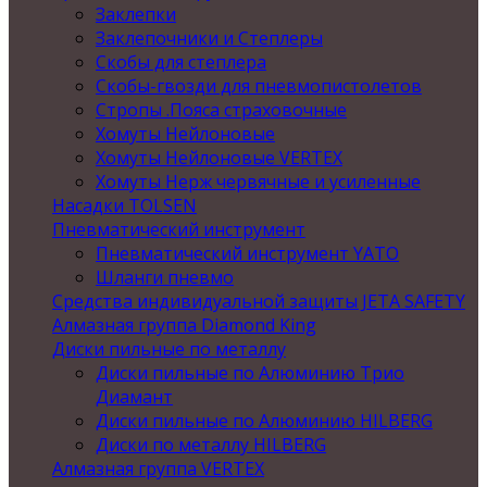
Заклепки
Заклепочники и Степлеры
Скобы для степлера
Скобы-гвозди для пневмопистолетов
Стропы .Пояса страховочные
Хомуты Нейлоновые
Хомуты Нейлоновые VERTEX
Хомуты Нерж червячные и усиленные
Насадки TOLSEN
Пневматический инструмент
Пневматический инструмент YATO
Шланги пневмо
Средства индивидуальной защиты JETA SAFETY
Алмазная группа Diamond King
Диски пильные по металлу
Диски пильные по Алюминию Трио
Диамант
Диски пильные по Алюминию HILBERG
Диски по металлу HILBERG
Алмазная группа VERTEX