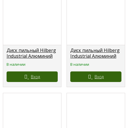
Диск пильный Hilberg
Диск пильный Hilberg
Industrial Алюминий
Industrial Алюминий
180*20*60 зубьев
185*30/20*60 зубьев
В наличии
В наличии
HILBERG
HILBERG
Вход
Вход