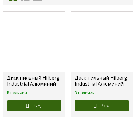
Диск пильный Hilberg
Диск пильный Hilberg
Industrial Алюминий
Industrial Алюминий
160*20*48 зубьев
165*20*56 зубьев
В наличии
В наличии
HILBERG
HILBERG
Вход
Вход