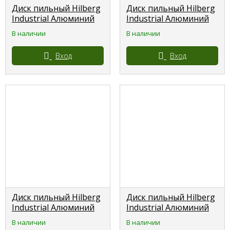
Диск пильный Hilberg
Диск пильный Hilberg
Industrial Алюминий
Industrial Алюминий
210*30*80 зубьев
230*30*80 зубьев
В наличии
В наличии
HILBERG
HILBERG
Вход
Вход
Диск пильный Hilberg
Диск пильный Hilberg
Industrial Алюминий
Industrial Алюминий
250*30*100 зубьев
255*30*100 зубьев
В наличии
В наличии
HILBERG
HILBERG