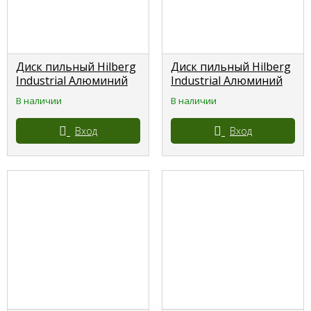
Диск пильный Hilberg
Диск пильный Hilberg
Industrial Алюминий
Industrial Алюминий
190*30/20*64 зуба
200*30*80 зубьев
В наличии
В наличии
HILBERG HILBERG
HILBERG
Вход
Вход