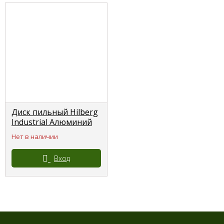
Диск пильный Hilberg
Industrial Алюминий
305*30*120 зубов
Нет в наличии
HILBERG
Вход