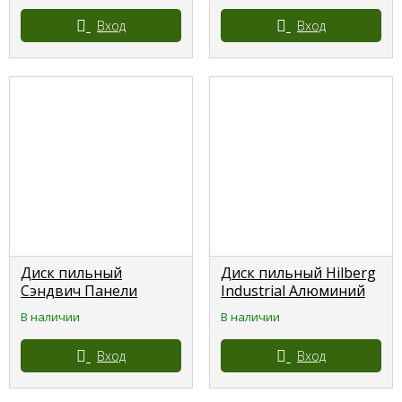
Вход
Вход
Диск пильный
Диск пильный Hilberg
Сэндвич Панели
Industrial Алюминий
235*30*54Т Hilberg
140*20*56Т HA140
В наличии
В наличии
Industrial
Вход
Вход