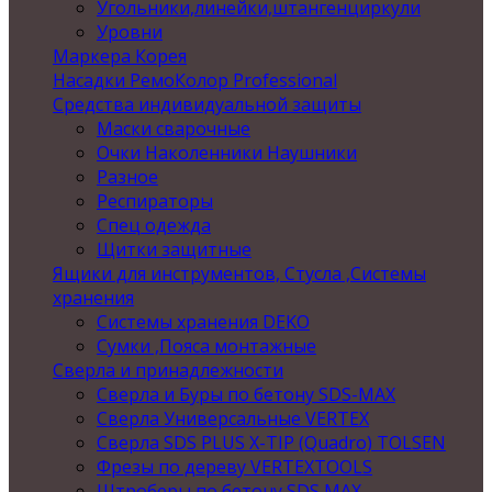
Угольники,линейки,штангенциркули
Уровни
Маркера Корея
Насадки РемоКолор Professional
Средства индивидуальной защиты
Маски сварочные
Очки Наколенники Наушники
Разное
Респираторы
Спец одежда
Щитки защитные
Ящики для инструментов, Стусла ,Системы
хранения
Системы хранения DEKO
Сумки ,Пояса монтажные
Сверла и принадлежности
Сверла и Буры по бетону SDS-MAX
Сверла Универсальные VERTEX
Сверла SDS PLUS X-TIP (Quadro) TOLSEN
Фрезы по дереву VERTEXTOOLS
Штроберы по бетону SDS MAX