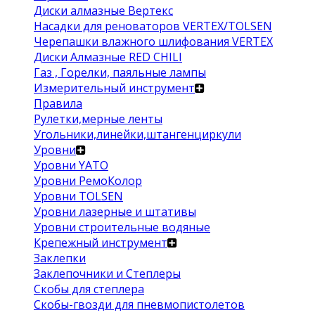
Диски алмазные Вертекс
Насадки для реноваторов VERTEX/TOLSEN
Черепашки влажного шлифования VERTEX
Диски Алмазные RED CHILI
Газ , Горелки, паяльные лампы
Измерительный инструмент
Правила
Рулетки,мерные ленты
Угольники,линейки,штангенциркули
Уровни
Уровни YATO
Уровни РемоКолор
Уровни TOLSEN
Уровни лазерные и штативы
Уровни строительные водяные
Крепежный инструмент
Заклепки
Заклепочники и Степлеры
Скобы для степлера
Скобы-гвозди для пневмопистолетов