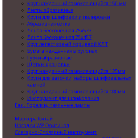
Круг наждачный самоклеющийся 150 мм
Листы абразивные
Круги для шлифовки и полировки
Абразивная сетка
Лента бесконечная 75х533
Лента бесконечная 75х457
Круг лепестковый торцевой КЛТ
Бумага наждачная в рулонах
Губки абразивные
Щетки-крацовки
Круг наждачный самоклеющийся 125мм
Круги для заточки, наборы шлифовальных
камней
Круг наждачный самоклеющийся 180мм
Инструмент для шлифования
Газ , Горелки, паяльные лампы
Маркера Китай
Насадки WP Оригинал
Слесарно-Столярный инструмент