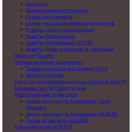
Заклепки
Заклепочники и Степлеры
Скобы для степлера
Скобы-гвозди для пневмопистолетов
Стропы .Пояса страховочные
Хомуты Нейлоновые
Хомуты Нейлоновые VERTEX
Хомуты Нерж червячные и усиленные
Насадки TOLSEN
Пневматический инструмент
Пневматический инструмент YATO
Шланги пневмо
Средства индивидуальной защиты JETA SAFETY
Алмазная группа Diamond King
Диски пильные по металлу
Диски пильные по Алюминию Трио
Диамант
Диски пильные по Алюминию HILBERG
Диски по металлу HILBERG
Алмазная группа VERTEX