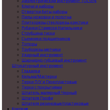
Диэлектрический инструмент TOLSEN
Ключи и наборы
Отвертки,биты,наборы
Пилы,ножовки и полотна
Плиткорезы,стеклорезы,крестики
Рубанки,Стамески,Напильники
Струбцина,тиски
Съемники подшипников
Топоры
Труборезы,метчики
Ударный инструмент
Шарнирно-губцевый инструмент
Штукатурный инструмент
Гладилки
Кельма/Мастерки
Терки П/У и Пенопластовые
Терки с покрытиями
Шпатель малярный Черный
Шпателя Профи
Шпателя резиновые/пластиковые
Крепеж