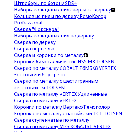
Штроберы по бетону SDS+
Наборы кольцевых пил,сверла по дереву
Кольцевые пилы по дереву РемоКолор
Professional
Сверла "Форснера"
Наборы кольцевых пил по дереву
Сверла по дереву
Сверла перьевые
Сверла и коронки по металлу
Коронки биметаллические HSS M3 TOLSEN
Сверло по металлу COBALT Р6М5К8 VERTEX
Зенковки и борфрезы
Сверло по металлу с шестигранным
хвостовиком TOLSEN
Сверла по металлу VERTEX Удлиненные
Сверла по металлу VERTEX
Коронки по металлу Вертекс/Ремоколор
Коронка по металлу с напайками TCT TOLSEN
Сверла ступенчатые по металлу
Сверла по металлу М35 КОБАЛЬТ VERTEX