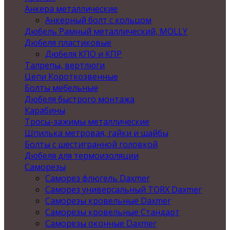
Анкера металлические
Анкерный болт с кольцом
Дюбель Рамный металлический, MOLLY
Дюбеля пластиковые
Дюбеля КПО и КПР
Талрепы, вертлюги
Цепи Короткозвенные
Болты мебельные
Дюбеля быстрого монтажа
Карабины
Тросы-зажимы металлические
Шпилька метровая, гайки и шайбы
Болты с шестигранной головкой
Дюбеля для термоизоляции
Саморезы
Саморез флюгель Daxmer
Саморез универсальный TORX Daxmer
Саморезы кровельные Daxmer
Саморезы кровельные Стандарт
Саморезы оконные Daxmer