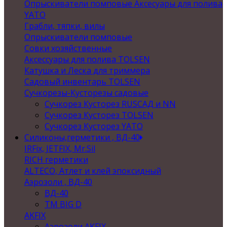
Опрыскиватели помповые Аксесуары для полива
YATO
Грабли, тяпки, вилы
Опрыскиватели помповые
Совки хозяйственные
Аксессуары для полива TOLSEN
Катушка и Леска для триммера
Садовый инвентарь TOLSEN
Сучкорезы-Кусторезы садовые
Сучкорез Кусторез RUSСАД и NN
Сучкорез Кусторез TOLSEN
Сучкорез Кусторез YATO
Силиконы,герметики , ВД-40
IRFix, JETFIX, Mr.Sil
RICH герметики
ALTECO, Атлет и клей эпоксидный
Аэрозоли , ВД-40
ВД-40
TM BIG D
AKFIX
Аэрозоли AKFIX