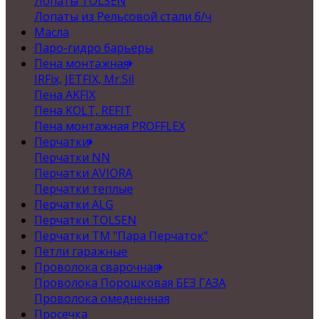
Лопаты TOLSEN
Лопаты из Рельсовой стали б/ч
Масла
Паро-гидро барьеры
Пена монтажная
IRFix, JETFIX, Mr.Sil
Пена AKFIX
Пена KOLT, REFIT
Пена монтажная PROFFLEX
Перчатки
Перчатки NN
Перчатки AVIORA
Перчатки теплые
Перчатки ALG
Перчатки TOLSEN
Перчатки ТМ "Пара Перчаток"
Петли гаражные
Проволока сварочная
Проволока Порошковая БЕЗ ГАЗА
Проволока омедненная
Просечка