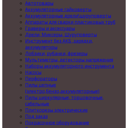
Автотовары
Аккумуляторные гайковерты
Аккумуляторные дрели\шуруповерты
Аппараты для сварки пластиковых труб
Граверы и аксессуары
Дрели, Миксеры, Шуруповерты
Инструмент без АКБ ,зарядки,
аккумуляторы
Лобзики, рубанки, фрезеры
Мультиметры, детекторы напряжения
Наборы аккумуляторного инструмента
Насосы
Перфораторы
Пилы цепные
(электро,бензо,аккумуляторные)
Пилы циркулярные, торцовочные,
сабельные
Плиткорезы электрические
Под заказ
Покрасочное оборудование