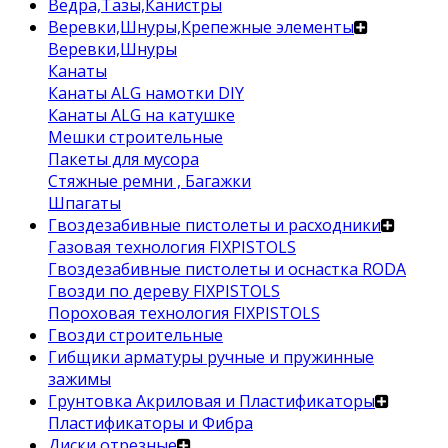
Ведра,Тазы,Канистры
Веревки,Шнуры,Крепежные элементы
Веревки,Шнуры
Канаты
Канаты ALG намотки DIY
Канаты ALG на катушке
Мешки строительные
Пакеты для мусора
Стяжные ремни , Багажки
Шпагаты
Гвоздезабивные пистолеты и расходники
Газовая технология FIXPISTOLS
Гвоздезабивные пистолеты и оснастка RODA
Гвозди по дереву FIXPISTOLS
Пороховая технология FIXPISTOLS
Гвозди строительные
Гибщики арматуры ручные и пружинные
зажимы
Грунтовка Акриловая и Пластификаторы
Пластификаторы и Фибра
Диски отрезные