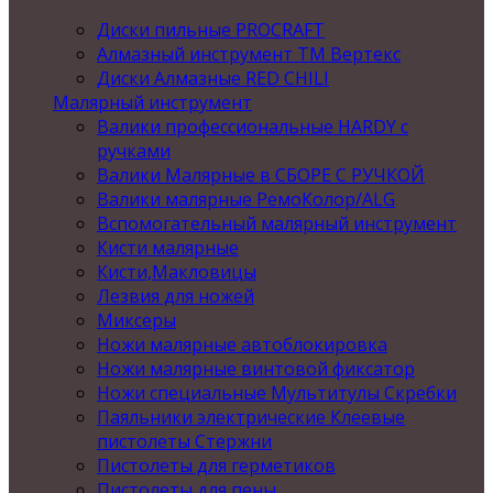
Диски пильные PROCRAFT
Алмазный инструмент ТМ Вертекс
Диски Алмазные RED CHILI
Малярный инструмент
Валики профессиональные HARDY с
ручками
Валики Малярные в СБОРЕ С РУЧКОЙ
Валики малярные РемоКолор/ALG
Вспомогательный малярный инструмент
Кисти малярные
Кисти,Макловицы
Лезвия для ножей
Миксеры
Ножи малярные автоблокировка
Ножи малярные винтовой фиксатор
Ножи специальные Мультитулы Скребки
Паяльники электрические Клеевые
пистолеты Стержни
Пистолеты для герметиков
Пистолеты для пены