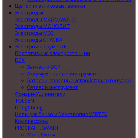
Щетки пластиковые, веники
Электроды
Электроды MAGMAWELD
Электроды МОНОЛИТ
Электроды МЭЗ
Электроды СТАСВА
Электроинструмент
Портативные электростанции
DCK
Запчасти DCK
Аккумуляторный инструмент
Батареи, зарядные устройства, аксессуары
Сетевой инструмент
Фонари-Удлинители
TOLSEN
DongCheng
Цепи для Бензо и Электропил VERTEX
Компрессоры
PROCRAFT, SMART
Мотоблоки