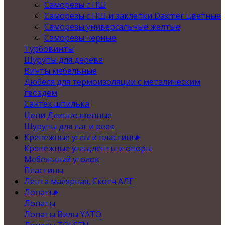
Саморезы с ПШ
Саморезы с ПШ и заклепки Daxmer цветные
Саморезы универсальные желтые
Саморезы черные
Турбовинты
Шурупы для дерева
Винты мебельные
Дюбеля для термоизоляции с металическим
гвоздем
Сантех шпилька
Цепи Длиннозвенные
Шурупы для лаг и реек
Крепежные углы и пластины
Крепежные углы,ленты и опоры
Мебельный уголок
Пластины
Лента малярная, Скотч АЛГ
Лопаты
Лопаты
Лопаты Вилы YATO