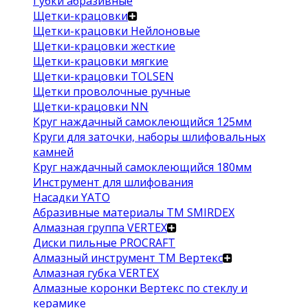
Губки абразивные
Щетки-крацовки
Щетки-крацовки Нейлоновые
Щетки-крацовки жесткие
Щетки-крацовки мягкие
Щетки-крацовки TOLSEN
Щетки проволочные ручные
Щетки-крацовки NN
Круг наждачный самоклеющийся 125мм
Круги для заточки, наборы шлифовальных
камней
Круг наждачный самоклеющийся 180мм
Инструмент для шлифования
Насадки YATO
Абразивные материалы ТМ SMIRDEX
Алмазная группа VERTEX
Диски пильные PROCRAFT
Алмазный инструмент ТМ Вертекс
Алмазная губка VERTEX
Алмазные коронки Вертекс по стеклу и
керамике