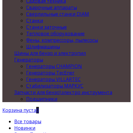
Садовая техника
Сварочные аппараты
Сверлильные станки DIAM
Станки
Станки заточные
Тепловое оборудование
Фены, компрессоры, пылесосы
Шлифмашины
Шины для бензо и электропил
Генераторы
Генераторы CHAMPION
Генераторы TecEner
Генераторы VILLARTEC
Стабилизаторы МАРКУС
Запчасти для бензо\электро инструмента
Подшипники
Корзина пуста
0
Все товары
Новинки