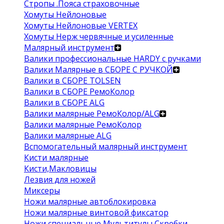
Стропы .Пояса страховочные
Хомуты Нейлоновые
Хомуты Нейлоновые VERTEX
Хомуты Нерж червячные и усиленные
Малярный инструмент
Валики профессиональные HARDY с ручками
Валики Малярные в СБОРЕ С РУЧКОЙ
Валики в СБОРЕ TOLSEN
Валики в СБОРЕ РемоКолор
Валики в СБОРЕ ALG
Валики малярные РемоКолор/ALG
Валики малярные РемоКолор
Валики малярные ALG
Вспомогательный малярный инструмент
Кисти малярные
Кисти,Макловицы
Лезвия для ножей
Миксеры
Ножи малярные автоблокировка
Ножи малярные винтовой фиксатор
Ножи специальные Мультитулы Скребки