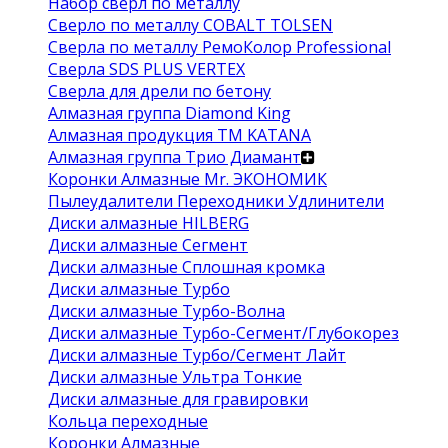
Набор сверл по металлу
Сверло по металлу COBALT TOLSEN
Сверла по металлу РемоКолор Professional
Сверла SDS PLUS VERTEX
Сверла для дрели по бетону
Алмазная группа Diamond King
Алмазная продукция ТМ KATANA
Алмазная группа Трио Диамант
Коронки Алмазные Mr. ЭКОНОМИК
Пылеудалители Переходники Удлинители
Диски алмазные HILBERG
Диски алмазные Сегмент
Диски алмазные Сплошная кромка
Диски алмазные Турбо
Диски алмазные Турбо-Волна
Диски алмазные Турбо-Сегмент/Глубокорез
Диски алмазные Турбо/Сегмент Лайт
Диски алмазные Ультра Тонкие
Диски алмазные для гравировки
Кольца переходные
Коронки Алмазные