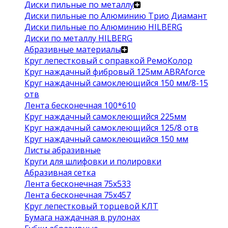
Диски пильные по металлу
Диски пильные по Алюминию Трио Диамант
Диски пильные по Алюминию HILBERG
Диски по металлу HILBERG
Абразивные материалы
Круг лепестковый с оправкой РемоКолор
Круг наждачный фибровый 125мм ABRAforce
Круг наждачный самоклеющийся 150 мм/8-15
отв
Лента бесконечная 100*610
Круг наждачный самоклеющийся 225мм
Круг наждачный самоклеющийся 125/8 отв
Круг наждачный самоклеющийся 150 мм
Листы абразивные
Круги для шлифовки и полировки
Абразивная сетка
Лента бесконечная 75х533
Лента бесконечная 75х457
Круг лепестковый торцевой КЛТ
Бумага наждачная в рулонах