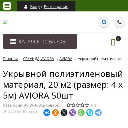
/
Вход
Регистрация
0
КАТАЛОГ ТОВАРОВ
Главная
СЕКУНДА, AVIORA
AVIORA
Укрывной полиэтиленовый м
→
→
→
Укрывной полиэтиленовый
материал, 20 м2 (размер: 4 х
5м) AVIORA 50шт
(0)
Категории:
AVIORA
,
Все товары
Оставить отзыв