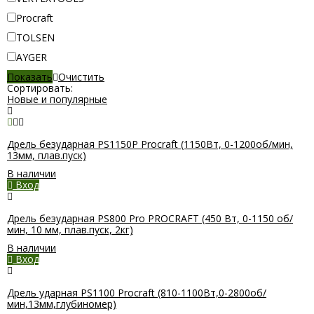
Procraft
TOLSEN
AYGER
Показать
Очистить
Сортировать:
Новые и популярные
Дрель безударная PS1150Р Procraft (1150Вт, 0-1200об/мин,
13мм, плав.пуск)
В наличии
Вход
Дрель безударная PS800 Pro PROCRAFT (450 Вт, 0-1150 об/
мин, 10 мм, плав.пуск, 2кг)
В наличии
Вход
Дрель ударная PS1100 Procraft (810-1100Вт,0-2800об/
мин,13мм,глубиномер)