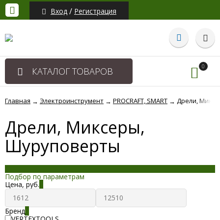
/
Вход
Регистрация
0
КАТАЛОГ ТОВАРОВ
Главная
Электроинструмент
PROCRAFT, SMART
Дрели, Микс
→
→
→
Дрели, Миксеры,
Шуруповерты
Подбор по параметрам
Цена,
руб.
Бренд
VERTEXTOOLS