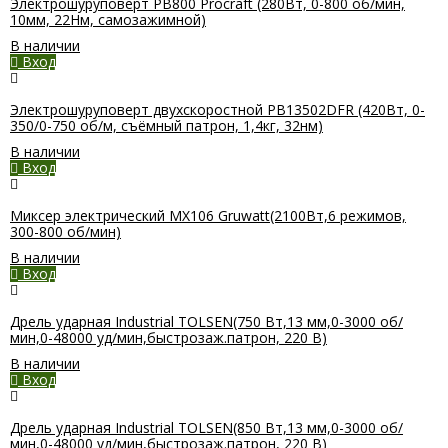
Электрошуруповерт PB800 Procraft (280Вт, 0-800 об/мин,
10мм, 22Нм, самозажимной)
В наличии
Вход
Электрошуруповерт двухскоростной PB13502DFR (420Вт, 0-
350/0-750 об/м, съёмный патрон, 1,4кг, 32нм)
В наличии
Вход
Миксер электрический MX106 Gruwatt(2100Вт,6 режимов,
300-800 об/мин)
В наличии
Вход
Дрель ударная Industrial TOLSEN(750 Вт,13 мм,0-3000 об/
мин,0-48000 уд/мин,быстрозаж.патрон, 220 В)
В наличии
Вход
Дрель ударная Industrial TOLSEN(850 Вт,13 мм,0-3000 об/
мин,0-48000 уд/мин,быстрозаж.патрон, 220 В)