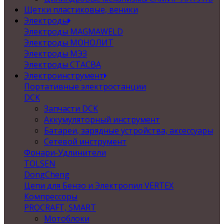
Щетки пластиковые, веники
Электроды
Электроды MAGMAWELD
Электроды МОНОЛИТ
Электроды МЭЗ
Электроды СТАСВА
Электроинструмент
Портативные электростанции
DCK
Запчасти DCK
Аккумуляторный инструмент
Батареи, зарядные устройства, аксессуары
Сетевой инструмент
Фонари-Удлинители
TOLSEN
DongCheng
Цепи для Бензо и Электропил VERTEX
Компрессоры
PROCRAFT, SMART
Мотоблоки