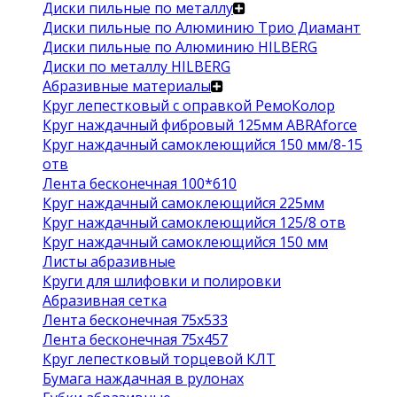
Диски пильные по металлу
Диски пильные по Алюминию Трио Диамант
Диски пильные по Алюминию HILBERG
Диски по металлу HILBERG
Абразивные материалы
Круг лепестковый с оправкой РемоКолор
Круг наждачный фибровый 125мм ABRAforce
Круг наждачный самоклеющийся 150 мм/8-15
отв
Лента бесконечная 100*610
Круг наждачный самоклеющийся 225мм
Круг наждачный самоклеющийся 125/8 отв
Круг наждачный самоклеющийся 150 мм
Листы абразивные
Круги для шлифовки и полировки
Абразивная сетка
Лента бесконечная 75х533
Лента бесконечная 75х457
Круг лепестковый торцевой КЛТ
Бумага наждачная в рулонах