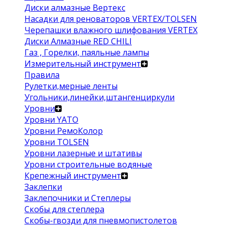
Диски алмазные Вертекс
Насадки для реноваторов VERTEX/TOLSEN
Черепашки влажного шлифования VERTEX
Диски Алмазные RED CHILI
Газ , Горелки, паяльные лампы
Измерительный инструмент
Правила
Рулетки,мерные ленты
Угольники,линейки,штангенциркули
Уровни
Уровни YATO
Уровни РемоКолор
Уровни TOLSEN
Уровни лазерные и штативы
Уровни строительные водяные
Крепежный инструмент
Заклепки
Заклепочники и Степлеры
Скобы для степлера
Скобы-гвозди для пневмопистолетов