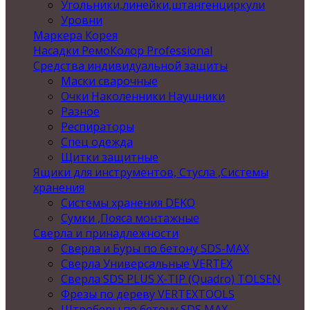
Угольники,линейки,штангенциркули
Уровни
Маркера Корея
Насадки РемоКолор Professional
Средства индивидуальной защиты
Маски сварочные
Очки Наколенники Наушники
Разное
Респираторы
Спец одежда
Щитки защитные
Ящики для инструментов, Стусла ,Системы
хранения
Системы хранения DEKO
Сумки ,Пояса монтажные
Сверла и принадлежности
Сверла и Буры по бетону SDS-MAX
Сверла Универсальные VERTEX
Сверла SDS PLUS X-TIP (Quadro) TOLSEN
Фрезы по дереву VERTEXTOOLS
Штроберы по бетону SDS MAX