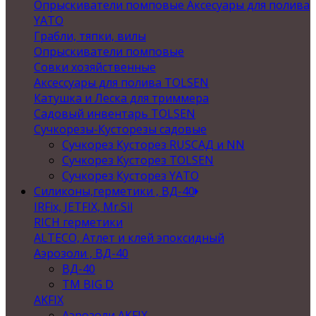
Опрыскиватели помповые Аксесуары для полива
YATO
Грабли, тяпки, вилы
Опрыскиватели помповые
Совки хозяйственные
Аксессуары для полива TOLSEN
Катушка и Леска для триммера
Садовый инвентарь TOLSEN
Сучкорезы-Кусторезы садовые
Сучкорез Кусторез RUSСАД и NN
Сучкорез Кусторез TOLSEN
Сучкорез Кусторез YATO
Силиконы,герметики , ВД-40
IRFix, JETFIX, Mr.Sil
RICH герметики
ALTECO, Атлет и клей эпоксидный
Аэрозоли , ВД-40
ВД-40
TM BIG D
AKFIX
Аэрозоли AKFIX