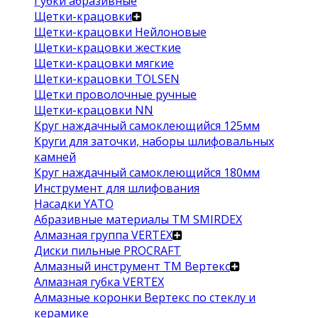
Губки абразивные
Щетки-крацовки
Щетки-крацовки Нейлоновые
Щетки-крацовки жесткие
Щетки-крацовки мягкие
Щетки-крацовки TOLSEN
Щетки проволочные ручные
Щетки-крацовки NN
Круг наждачный самоклеющийся 125мм
Круги для заточки, наборы шлифовальных
камней
Круг наждачный самоклеющийся 180мм
Инструмент для шлифования
Насадки YATO
Абразивные материалы ТМ SMIRDEX
Алмазная группа VERTEX
Диски пильные PROCRAFT
Алмазный инструмент ТМ Вертекс
Алмазная губка VERTEX
Алмазные коронки Вертекс по стеклу и
керамике