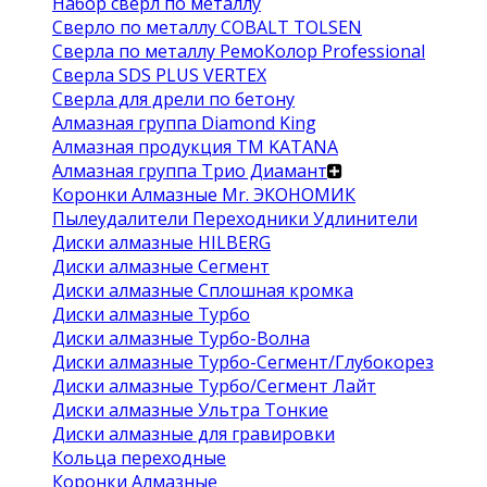
Набор сверл по металлу
Сверло по металлу COBALT TOLSEN
Сверла по металлу РемоКолор Professional
Сверла SDS PLUS VERTEX
Сверла для дрели по бетону
Алмазная группа Diamond King
Алмазная продукция ТМ KATANA
Алмазная группа Трио Диамант
Коронки Алмазные Mr. ЭКОНОМИК
Пылеудалители Переходники Удлинители
Диски алмазные HILBERG
Диски алмазные Сегмент
Диски алмазные Сплошная кромка
Диски алмазные Турбо
Диски алмазные Турбо-Волна
Диски алмазные Турбо-Сегмент/Глубокорез
Диски алмазные Турбо/Сегмент Лайт
Диски алмазные Ультра Тонкие
Диски алмазные для гравировки
Кольца переходные
Коронки Алмазные