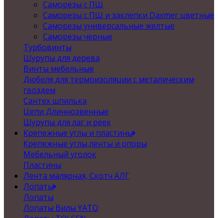
Саморезы с ПШ
Саморезы с ПШ и заклепки Daxmer цветные
Саморезы универсальные желтые
Саморезы черные
Турбовинты
Шурупы для дерева
Винты мебельные
Дюбеля для термоизоляции с металическим
гвоздем
Сантех шпилька
Цепи Длиннозвенные
Шурупы для лаг и реек
Крепежные углы и пластины
Крепежные углы,ленты и опоры
Мебельный уголок
Пластины
Лента малярная, Скотч АЛГ
Лопаты
Лопаты
Лопаты Вилы YATO