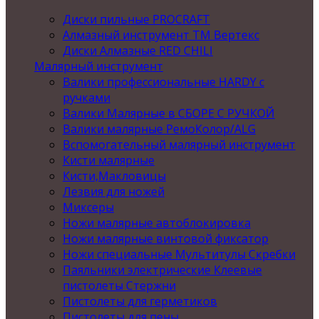
Диски пильные PROCRAFT
Алмазный инструмент ТМ Вертекс
Диски Алмазные RED CHILI
Малярный инструмент
Валики профессиональные HARDY с
ручками
Валики Малярные в СБОРЕ С РУЧКОЙ
Валики малярные РемоКолор/ALG
Вспомогательный малярный инструмент
Кисти малярные
Кисти,Макловицы
Лезвия для ножей
Миксеры
Ножи малярные автоблокировка
Ножи малярные винтовой фиксатор
Ножи специальные Мультитулы Скребки
Паяльники электрические Клеевые
пистолеты Стержни
Пистолеты для герметиков
Пистолеты для пены