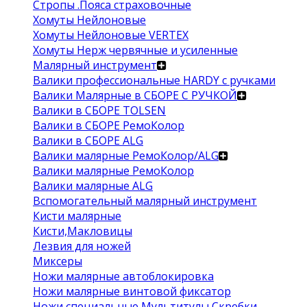
Стропы .Пояса страховочные
Хомуты Нейлоновые
Хомуты Нейлоновые VERTEX
Хомуты Нерж червячные и усиленные
Малярный инструмент
Валики профессиональные HARDY с ручками
Валики Малярные в СБОРЕ С РУЧКОЙ
Валики в СБОРЕ TOLSEN
Валики в СБОРЕ РемоКолор
Валики в СБОРЕ ALG
Валики малярные РемоКолор/ALG
Валики малярные РемоКолор
Валики малярные ALG
Вспомогательный малярный инструмент
Кисти малярные
Кисти,Макловицы
Лезвия для ножей
Миксеры
Ножи малярные автоблокировка
Ножи малярные винтовой фиксатор
Ножи специальные Мультитулы Скребки