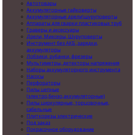
Автотовары
Аккумуляторные гайковерты
Аккумуляторные дрели\шуруповерты
Аппараты для сварки пластиковых труб
Граверы и аксессуары
Дрели, Миксеры, Шуруповерты
Инструмент без АКБ ,зарядки,
аккумуляторы
Лобзики, рубанки, фрезеры
Мультиметры, детекторы напряжения
Наборы аккумуляторного инструмента
Насосы
Перфораторы
Пилы цепные
(электро,бензо,аккумуляторные)
Пилы циркулярные, торцовочные,
сабельные
Плиткорезы электрические
Под заказ
Покрасочное оборудование