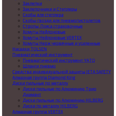
Заклепки
Заклепочники и Степлеры
Скобы для степлера
Скобы-гвозди для пневмопистолетов
Стропы .Пояса страховочные
Хомуты Нейлоновые
Хомуты Нейлоновые VERTEX
Хомуты Нерж червячные и усиленные
Насадки TOLSEN
Пневматический инструмент
Пневматический инструмент YATO
Шланги пневмо
Средства индивидуальной защиты JETA SAFETY
Алмазная группа Diamond King
Диски пильные по металлу
Диски пильные по Алюминию Трио
Диамант
Диски пильные по Алюминию HILBERG
Диски по металлу HILBERG
Алмазная группа VERTEX