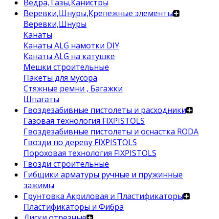
Ведра,Тазы,Канистры
Веревки,Шнуры,Крепежные элементы
Веревки,Шнуры
Канаты
Канаты ALG намотки DIY
Канаты ALG на катушке
Мешки строительные
Пакеты для мусора
Стяжные ремни , Багажки
Шпагаты
Гвоздезабивные пистолеты и расходники
Газовая технология FIXPISTOLS
Гвоздезабивные пистолеты и оснастка RODA
Гвозди по дереву FIXPISTOLS
Пороховая технология FIXPISTOLS
Гвозди строительные
Гибщики арматуры ручные и пружинные
зажимы
Грунтовка Акриловая и Пластификаторы
Пластификаторы и Фибра
Диски отрезные