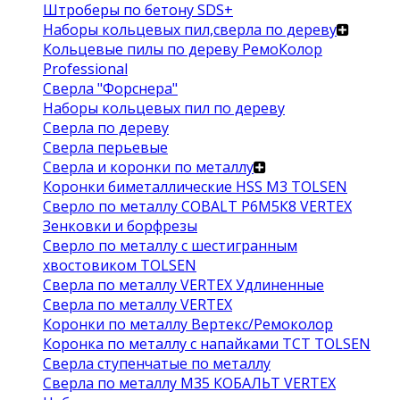
Штроберы по бетону SDS+
Наборы кольцевых пил,сверла по дереву
Кольцевые пилы по дереву РемоКолор
Professional
Сверла "Форснера"
Наборы кольцевых пил по дереву
Сверла по дереву
Сверла перьевые
Сверла и коронки по металлу
Коронки биметаллические HSS M3 TOLSEN
Сверло по металлу COBALT Р6М5К8 VERTEX
Зенковки и борфрезы
Сверло по металлу с шестигранным
хвостовиком TOLSEN
Сверла по металлу VERTEX Удлиненные
Сверла по металлу VERTEX
Коронки по металлу Вертекс/Ремоколор
Коронка по металлу с напайками TCT TOLSEN
Сверла ступенчатые по металлу
Сверла по металлу М35 КОБАЛЬТ VERTEX