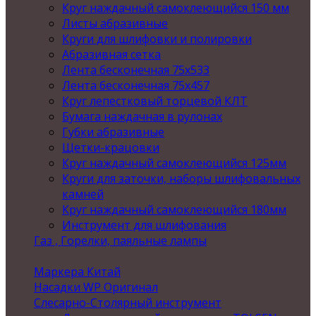
Круг наждачный самоклеющийся 150 мм
Листы абразивные
Круги для шлифовки и полировки
Абразивная сетка
Лента бесконечная 75х533
Лента бесконечная 75х457
Круг лепестковый торцевой КЛТ
Бумага наждачная в рулонах
Губки абразивные
Щетки-крацовки
Круг наждачный самоклеющийся 125мм
Круги для заточки, наборы шлифовальных
камней
Круг наждачный самоклеющийся 180мм
Инструмент для шлифования
Газ , Горелки, паяльные лампы
Маркера Китай
Насадки WP Оригинал
Слесарно-Столярный инструмент