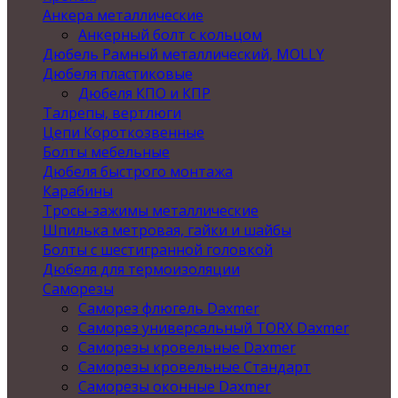
Анкера металлические
Анкерный болт с кольцом
Дюбель Рамный металлический, MOLLY
Дюбеля пластиковые
Дюбеля КПО и КПР
Талрепы, вертлюги
Цепи Короткозвенные
Болты мебельные
Дюбеля быстрого монтажа
Карабины
Тросы-зажимы металлические
Шпилька метровая, гайки и шайбы
Болты с шестигранной головкой
Дюбеля для термоизоляции
Саморезы
Саморез флюгель Daxmer
Саморез универсальный TORX Daxmer
Саморезы кровельные Daxmer
Саморезы кровельные Стандарт
Саморезы оконные Daxmer