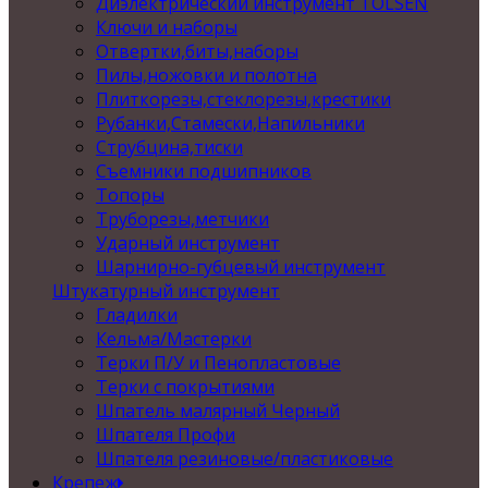
Диэлектрический инструмент TOLSEN
Ключи и наборы
Отвертки,биты,наборы
Пилы,ножовки и полотна
Плиткорезы,стеклорезы,крестики
Рубанки,Стамески,Напильники
Струбцина,тиски
Съемники подшипников
Топоры
Труборезы,метчики
Ударный инструмент
Шарнирно-губцевый инструмент
Штукатурный инструмент
Гладилки
Кельма/Мастерки
Терки П/У и Пенопластовые
Терки с покрытиями
Шпатель малярный Черный
Шпателя Профи
Шпателя резиновые/пластиковые
Крепеж