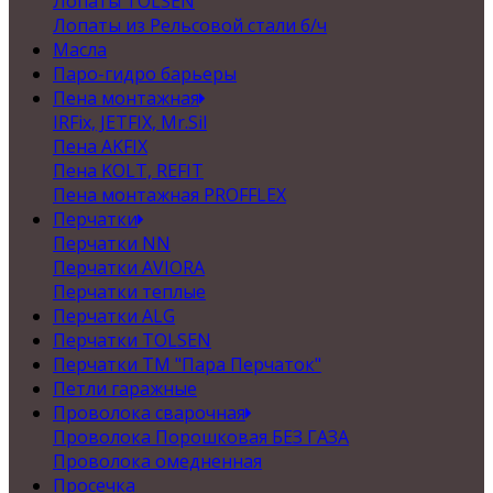
Лопаты TOLSEN
Лопаты из Рельсовой стали б/ч
Масла
Паро-гидро барьеры
Пена монтажная
IRFix, JETFIX, Mr.Sil
Пена AKFIX
Пена KOLT, REFIT
Пена монтажная PROFFLEX
Перчатки
Перчатки NN
Перчатки AVIORA
Перчатки теплые
Перчатки ALG
Перчатки TOLSEN
Перчатки ТМ "Пара Перчаток"
Петли гаражные
Проволока сварочная
Проволока Порошковая БЕЗ ГАЗА
Проволока омедненная
Просечка