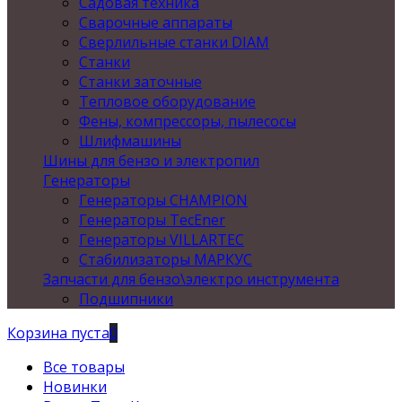
Садовая техника
Сварочные аппараты
Сверлильные станки DIAM
Станки
Станки заточные
Тепловое оборудование
Фены, компрессоры, пылесосы
Шлифмашины
Шины для бензо и электропил
Генераторы
Генераторы CHAMPION
Генераторы TecEner
Генераторы VILLARTEC
Стабилизаторы МАРКУС
Запчасти для бензо\электро инструмента
Подшипники
Корзина пуста
0
Все товары
Новинки