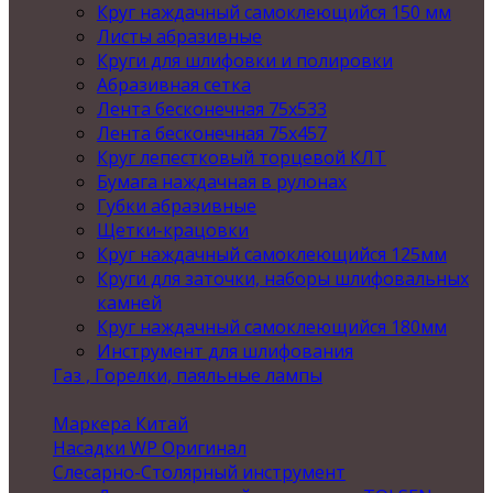
Круг наждачный самоклеющийся 150 мм
Листы абразивные
Круги для шлифовки и полировки
Абразивная сетка
Лента бесконечная 75х533
Лента бесконечная 75х457
Круг лепестковый торцевой КЛТ
Бумага наждачная в рулонах
Губки абразивные
Щетки-крацовки
Круг наждачный самоклеющийся 125мм
Круги для заточки, наборы шлифовальных
камней
Круг наждачный самоклеющийся 180мм
Инструмент для шлифования
Газ , Горелки, паяльные лампы
Маркера Китай
Насадки WP Оригинал
Слесарно-Столярный инструмент