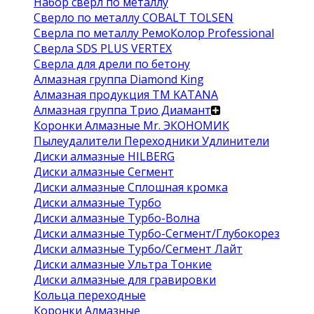
Набор сверл по металлу
Сверло по металлу COBALT TOLSEN
Сверла по металлу РемоКолор Professional
Сверла SDS PLUS VERTEX
Сверла для дрели по бетону
Алмазная группа Diamond King
Алмазная продукция ТМ KATANA
Алмазная группа Трио Диамант
Коронки Алмазные Mr. ЭКОНОМИК
Пылеудалители Переходники Удлинители
Диски алмазные HILBERG
Диски алмазные Сегмент
Диски алмазные Сплошная кромка
Диски алмазные Турбо
Диски алмазные Турбо-Волна
Диски алмазные Турбо-Сегмент/Глубокорез
Диски алмазные Турбо/Сегмент Лайт
Диски алмазные Ультра Тонкие
Диски алмазные для гравировки
Кольца переходные
Коронки Алмазные