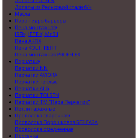
Лопаты TOLSEN
Лопаты из Рельсовой стали б/ч
Масла
Паро-гидро барьеры
Пена монтажная
IRFix, JETFIX, Mr.Sil
Пена AKFIX
Пена KOLT, REFIT
Пена монтажная PROFFLEX
Перчатки
Перчатки NN
Перчатки AVIORA
Перчатки теплые
Перчатки ALG
Перчатки TOLSEN
Перчатки ТМ "Пара Перчаток"
Петли гаражные
Проволока сварочная
Проволока Порошковая БЕЗ ГАЗА
Проволока омедненная
Просечка