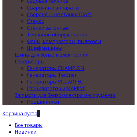
Садовая техника
Сварочные аппараты
Сверлильные станки DIAM
Станки
Станки заточные
Тепловое оборудование
Фены, компрессоры, пылесосы
Шлифмашины
Шины для бензо и электропил
Генераторы
Генераторы CHAMPION
Генераторы TecEner
Генераторы VILLARTEC
Стабилизаторы МАРКУС
Запчасти для бензо\электро инструмента
Подшипники
Корзина пуста
0
Все товары
Новинки