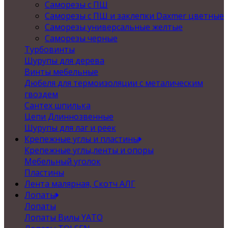
Саморезы с ПШ
Саморезы с ПШ и заклепки Daxmer цветные
Саморезы универсальные желтые
Саморезы черные
Турбовинты
Шурупы для дерева
Винты мебельные
Дюбеля для термоизоляции с металическим
гвоздем
Сантех шпилька
Цепи Длиннозвенные
Шурупы для лаг и реек
Крепежные углы и пластины
Крепежные углы,ленты и опоры
Мебельный уголок
Пластины
Лента малярная, Скотч АЛГ
Лопаты
Лопаты
Лопаты Вилы YATO