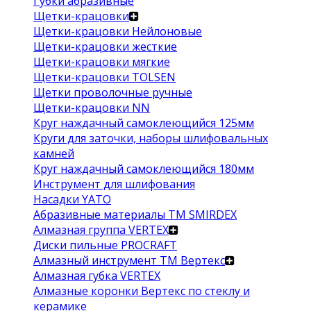
Губки абразивные
Щетки-крацовки
Щетки-крацовки Нейлоновые
Щетки-крацовки жесткие
Щетки-крацовки мягкие
Щетки-крацовки TOLSEN
Щетки проволочные ручные
Щетки-крацовки NN
Круг наждачный самоклеющийся 125мм
Круги для заточки, наборы шлифовальных
камней
Круг наждачный самоклеющийся 180мм
Инструмент для шлифования
Насадки YATO
Абразивные материалы ТМ SMIRDEX
Алмазная группа VERTEX
Диски пильные PROCRAFT
Алмазный инструмент ТМ Вертекс
Алмазная губка VERTEX
Алмазные коронки Вертекс по стеклу и
керамике