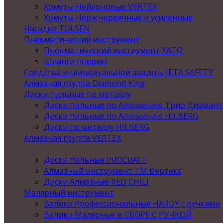
Хомуты Нейлоновые VERTEX
Хомуты Нерж червячные и усиленные
Насадки TOLSEN
Пневматический инструмент
Пневматический инструмент YATO
Шланги пневмо
Средства индивидуальной защиты JETA SAFETY
Алмазная группа Diamond King
Диски пильные по металлу
Диски пильные по Алюминию Трио Диамант
Диски пильные по Алюминию HILBERG
Диски по металлу HILBERG
Алмазная группа VERTEX
Диски пильные PROCRAFT
Алмазный инструмент ТМ Вертекс
Диски Алмазные RED CHILI
Малярный инструмент
Валики профессиональные HARDY с ручками
Валики Малярные в СБОРЕ С РУЧКОЙ