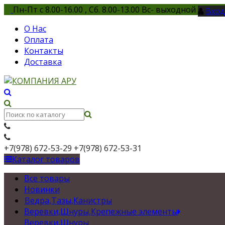
Пн-Пт с 8.00-16.00 , Сб. 8.00-13.00 Вс- выходной
Вход
О Нас
Оплата
Контакты
Доставка
+7(978) 672-53-29
+7(978) 672-53-31
Каталог товаров
Все товары
Новинки
Ведра,Тазы,Канистры
Веревки,Шнуры,Крепежные элементы
Веревки,Шнуры