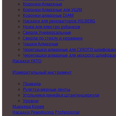
Коронки Алмазные
Коронки Алмазные для УШМ
Коронки алмазные DIAM
Насадки для реноваторов HILBERG
Ножи для электро рубанков
Сверла Универсальные
Сверла по стеклу и керамике
Чашки Алмазные
Черепашки алмазные для СУХОГО шлифован
Черепашки алмазные для мокрого шлифова
Насадки YATO
Измерительный инструмент
Правила
Рулетки,мерные ленты
Угольники,линейки,штангенциркули
Уровни
Маркера Корея
Насадки РемоКолор Professional