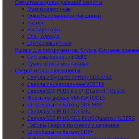
Средства индивидуальной защиты
Маски сварочные
Очки Наколенники Наушники
Разное
Респираторы
Спец одежда
Щитки защитные
Ящики для инструментов, Стусла ,Системы хране
Системы хранения DEKO
Сумки ,Пояса монтажные
Сверла и принадлежности
Сверла и Буры по бетону SDS-MAX
Сверла Универсальные VERTEX
Сверла SDS PLUS X-TIP (Quadro) TOLSEN
Фрезы по дереву VERTEXTOOLS
Штроберы по бетону SDS MAX
Сверла SDS PLUS TOLSEN
Сверла SDS PLUS/SDS PLUS Quadro HILBERG
Наборы,Сверла по стеклу и керамике
Штроберы по бетону SDS+
Наборы кольцевых пил,сверла по дереву