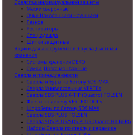
Средства индивидуальной защиты
Маски сварочные
Очки Наколенники Наушники
Разное
Респираторы
Спец одежда
Щитки защитные
Ящики для инструментов, Стусла ,Системы
хранения
Системы хранения DEKO
Сумки ,Пояса монтажные
Сверла и принадлежности
Сверла и Буры по бетону SDS-MAX
Сверла Универсальные VERTEX
Сверла SDS PLUS X-TIP (Quadro) TOLSEN
Фрезы по дереву VERTEXTOOLS
Штроберы по бетону SDS MAX
Сверла SDS PLUS TOLSEN
Сверла SDS PLUS/SDS PLUS Quadro HILBERG
Наборы,Сверла по стеклу и керамике
Штроберы по бетону SDS+