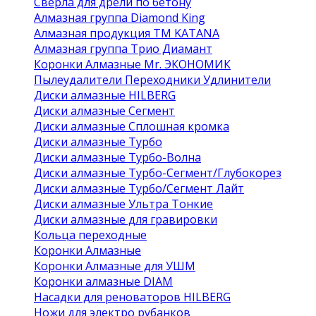
Сверла для дрели по бетону
Алмазная группа Diamond King
Алмазная продукция ТМ KATANA
Алмазная группа Трио Диамант
Коронки Алмазные Mr. ЭКОНОМИК
Пылеудалители Переходники Удлинители
Диски алмазные HILBERG
Диски алмазные Сегмент
Диски алмазные Сплошная кромка
Диски алмазные Турбо
Диски алмазные Турбо-Волна
Диски алмазные Турбо-Сегмент/Глубокорез
Диски алмазные Турбо/Сегмент Лайт
Диски алмазные Ультра Тонкие
Диски алмазные для гравировки
Кольца переходные
Коронки Алмазные
Коронки Алмазные для УШМ
Коронки алмазные DIAM
Насадки для реноваторов HILBERG
Ножи для электро рубанков