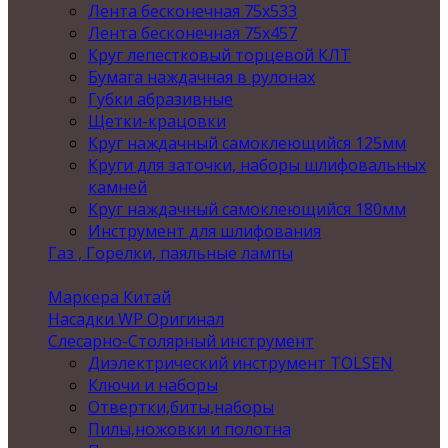
Лента бесконечная 75х533
Лента бесконечная 75х457
Круг лепестковый торцевой КЛТ
Бумага наждачная в рулонах
Губки абразивные
Щетки-крацовки
Круг наждачный самоклеющийся 125мм
Круги для заточки, наборы шлифовальных
камней
Круг наждачный самоклеющийся 180мм
Инструмент для шлифования
Газ , Горелки, паяльные лампы
Маркера Китай
Насадки WP Оригинал
Слесарно-Столярный инструмент
Диэлектрический инструмент TOLSEN
Ключи и наборы
Отвертки,биты,наборы
Пилы,ножовки и полотна