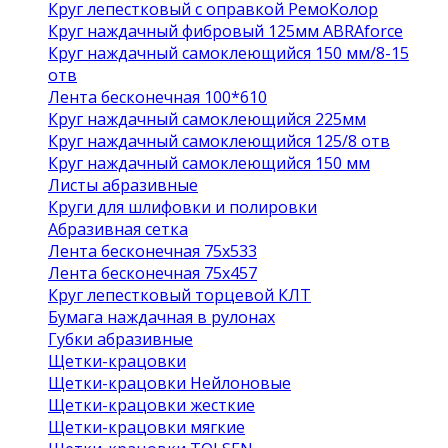
Круг лепестковый с оправкой РемоКолор
Круг наждачный фибровый 125мм ABRAforce
Круг наждачный самоклеющийся 150 мм/8-15
отв
Лента бесконечная 100*610
Круг наждачный самоклеющийся 225мм
Круг наждачный самоклеющийся 125/8 отв
Круг наждачный самоклеющийся 150 мм
Листы абразивные
Круги для шлифовки и полировки
Абразивная сетка
Лента бесконечная 75х533
Лента бесконечная 75х457
Круг лепестковый торцевой КЛТ
Бумага наждачная в рулонах
Губки абразивные
Щетки-крацовки
Щетки-крацовки Нейлоновые
Щетки-крацовки жесткие
Щетки-крацовки мягкие