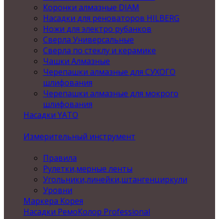
Коронки алмазные DIAM
Насадки для реноваторов HILBERG
Ножи для электро рубанков
Сверла Универсальные
Сверла по стеклу и керамике
Чашки Алмазные
Черепашки алмазные для СУХОГО
шлифования
Черепашки алмазные для мокрого
шлифования
Насадки YATO
Измерительный инструмент
Правила
Рулетки,мерные ленты
Угольники,линейки,штангенциркули
Уровни
Маркера Корея
Насадки РемоКолор Professional