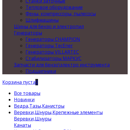
Станки заточные
Тепловое оборудование
Фены, компрессоры, пылесосы
Шлифмашины
Шины для бензо и электропил
Генераторы
Генераторы CHAMPION
Генераторы TecEner
Генераторы VILLARTEC
Стабилизаторы МАРКУС
Запчасти для бензо\электро инструмента
Подшипники
Корзина пуста
0
Все товары
Новинки
Ведра,Тазы,Канистры
Веревки,Шнуры,Крепежные элементы
Веревки,Шнуры
Канаты