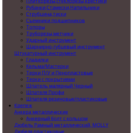
Плиткорезы,стеклорезы,крестики
Рубанки,Стамески,Напильники
Струбцина,тиски
Съемники подшипников
Топоры
Труборезы,метчики
Ударный инструмент
Шарнирно-губцевый инструмент
Штукатурный инструмент
Гладилки
Кельма/Мастерки
Терки П/У и Пенопластовые
Терки с покрытиями
Шпатель малярный Черный
Шпателя Профи
Шпателя резиновые/пластиковые
Крепеж
Анкера металлические
Анкерный болт с кольцом
Дюбель Рамный металлический, MOLLY
Дюбеля пластиковые