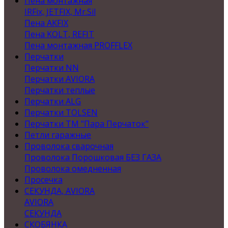
Пена монтажная
IRFix, JETFIX, Mr.Sil
Пена AKFIX
Пена KOLT, REFIT
Пена монтажная PROFFLEX
Перчатки
Перчатки NN
Перчатки AVIORA
Перчатки теплые
Перчатки ALG
Перчатки TOLSEN
Перчатки ТМ "Пара Перчаток"
Петли гаражные
Проволока сварочная
Проволока Порошковая БЕЗ ГАЗА
Проволока омедненная
Просечка
СЕКУНДА, AVIORA
AVIORA
СЕКУНДА
СКОБЯНКА