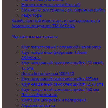
Магнитные угольники Procraft
Расходные материалы для сварочных работ
Редукторы
Хозяйственный инвентарь и принадлежности
Алмазная продукция ТМ KATANA
Абразивные материалы
Круг лепестковый с оправкой РемоКолор
Круг наждачный фибровый 125мм
ABRAforce
Круг наждачный самоклеющийся 150 мм/8-
15 отв
Лента бесконечная 100*610
Круг наждачный самоклеющийся 225мм
Круг наждачный самоклеющийся 125/8 отв
Круг наждачный самоклеющийся 150 мм
Листы абразивные
Круги для шлифовки и полировки
Абразивная сетка