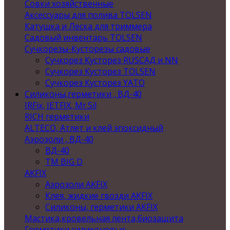
Совки хозяйственные
Аксессуары для полива TOLSEN
Катушка и Леска для триммера
Садовый инвентарь TOLSEN
Сучкорезы-Кусторезы садовые
Сучкорез Кусторез RUSСАД и NN
Сучкорез Кусторез TOLSEN
Сучкорез Кусторез YATO
Силиконы,герметики , ВД-40
IRFix, JETFIX, Mr.Sil
RICH герметики
ALTECO, Атлет и клей эпоксидный
Аэрозоли , ВД-40
ВД-40
TM BIG D
AKFIX
Аэрозоли AKFIX
Клея, жидкие гвозди AKFIX
Силиконы, герметики AKFIX
Мастика,кровельная лента,биозащита
Герметики силиконовые