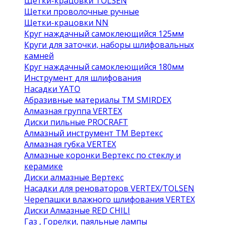
Щетки-крацовки TOLSEN
Щетки проволочные ручные
Щетки-крацовки NN
Круг наждачный самоклеющийся 125мм
Круги для заточки, наборы шлифовальных
камней
Круг наждачный самоклеющийся 180мм
Инструмент для шлифования
Насадки YATO
Абразивные материалы ТМ SMIRDEX
Алмазная группа VERTEX
Диски пильные PROCRAFT
Алмазный инструмент ТМ Вертекс
Алмазная губка VERTEX
Алмазные коронки Вертекс по стеклу и
керамике
Диски алмазные Вертекс
Насадки для реноваторов VERTEX/TOLSEN
Черепашки влажного шлифования VERTEX
Диски Алмазные RED CHILI
Газ , Горелки, паяльные лампы