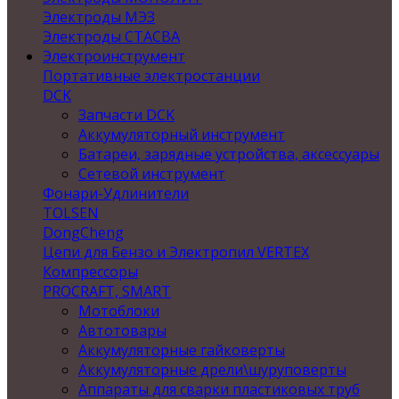
Электроды МЭЗ
Электроды СТАСВА
Электроинструмент
Портативные электростанции
DCK
Запчасти DCK
Аккумуляторный инструмент
Батареи, зарядные устройства, аксессуары
Сетевой инструмент
Фонари-Удлинители
TOLSEN
DongCheng
Цепи для Бензо и Электропил VERTEX
Компрессоры
PROCRAFT, SMART
Мотоблоки
Автотовары
Аккумуляторные гайковерты
Аккумуляторные дрели\шуруповерты
Аппараты для сварки пластиковых труб