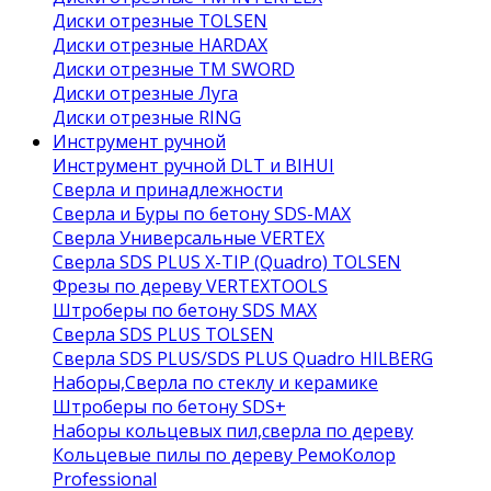
Диски отрезные TOLSEN
Диски отрезные HARDAX
Диски отрезные ТМ SWORD
Диски отрезные Луга
Диски отрезные RING
Инструмент ручной
Инструмент ручной DLT и BIHUI
Сверла и принадлежности
Сверла и Буры по бетону SDS-MAX
Сверла Универсальные VERTEX
Сверла SDS PLUS X-TIP (Quadro) TOLSEN
Фрезы по дереву VERTEXTOOLS
Штроберы по бетону SDS MAX
Сверла SDS PLUS TOLSEN
Сверла SDS PLUS/SDS PLUS Quadro HILBERG
Наборы,Сверла по стеклу и керамике
Штроберы по бетону SDS+
Наборы кольцевых пил,сверла по дереву
Кольцевые пилы по дереву РемоКолор
Professional