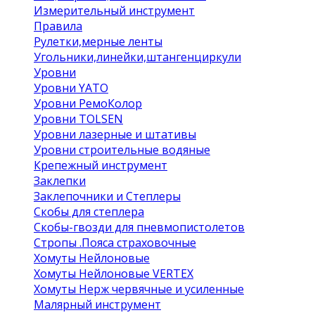
Измерительный инструмент
Правила
Рулетки,мерные ленты
Угольники,линейки,штангенциркули
Уровни
Уровни YATO
Уровни РемоКолор
Уровни TOLSEN
Уровни лазерные и штативы
Уровни строительные водяные
Крепежный инструмент
Заклепки
Заклепочники и Степлеры
Скобы для степлера
Скобы-гвозди для пневмопистолетов
Стропы .Пояса страховочные
Хомуты Нейлоновые
Хомуты Нейлоновые VERTEX
Хомуты Нерж червячные и усиленные
Малярный инструмент