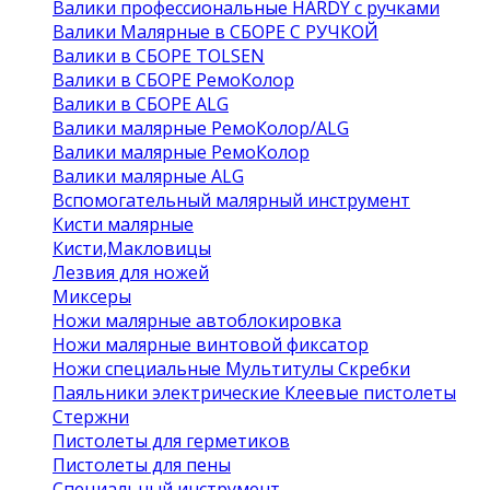
Валики профессиональные HARDY с ручками
Валики Малярные в СБОРЕ С РУЧКОЙ
Валики в СБОРЕ TOLSEN
Валики в СБОРЕ РемоКолор
Валики в СБОРЕ ALG
Валики малярные РемоКолор/ALG
Валики малярные РемоКолор
Валики малярные ALG
Вспомогательный малярный инструмент
Кисти малярные
Кисти,Макловицы
Лезвия для ножей
Миксеры
Ножи малярные автоблокировка
Ножи малярные винтовой фиксатор
Ножи специальные Мультитулы Скребки
Паяльники электрические Клеевые пистолеты
Стержни
Пистолеты для герметиков
Пистолеты для пены
Специальный инструмент