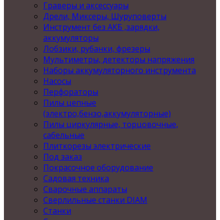
Граверы и аксессуары
Дрели, Миксеры, Шуруповерты
Инструмент без АКБ ,зарядки,
аккумуляторы
Лобзики, рубанки, фрезеры
Мультиметры, детекторы напряжения
Наборы аккумуляторного инструмента
Насосы
Перфораторы
Пилы цепные
(электро,бензо,аккумуляторные)
Пилы циркулярные, торцовочные,
сабельные
Плиткорезы электрические
Под заказ
Покрасочное оборудование
Садовая техника
Сварочные аппараты
Сверлильные станки DIAM
Станки