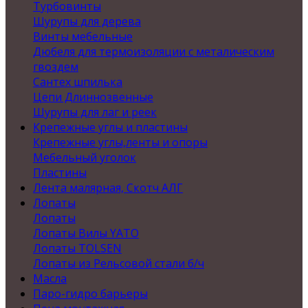
Турбовинты
Шурупы для дерева
Винты мебельные
Дюбеля для термоизоляции с металическим
гвоздем
Сантех шпилька
Цепи Длиннозвенные
Шурупы для лаг и реек
Крепежные углы и пластины
Крепежные углы,ленты и опоры
Мебельный уголок
Пластины
Лента малярная, Скотч АЛГ
Лопаты
Лопаты
Лопаты Вилы YATO
Лопаты TOLSEN
Лопаты из Рельсовой стали б/ч
Масла
Паро-гидро барьеры