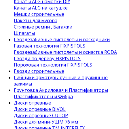
Канаты ALG намотки DIY
Канаты ALG на катушке
Мешки строительные
Пакеты для мусора
Стяжные ремни , Багажки
Шпагаты
Гвоздезабивные пистолеты и расходники
Газовая технология FIXPISTOLS
Гвоздезабивные пистолеты и оснастка RODA
Гвозди по дереву FIXPISTOLS
Пороховая технология FIXPISTOLS
Гвозди строительные
Гибщики арматуры ручные и пружинные
зажимы
Грунтовка Акриловая и Пластификаторы
Пластификаторы и Фибра
Диски отрезные
Диски отрезные BIVOL
Диски отрезные CUTOP
Диски для мини-УШМ 76 мм
Диски отрезные ТМ INTERFLEX