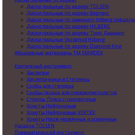
Диски пильные по дереву TOLSEN
Диски пильные по дереву Вертекс
Диски пильные по ламинату Hilberg Industria
Диски пильные по дереву HILBERG
Диски пильные по дереву Трио Диамант
Диски пильные Vezdehod Hilberg
Диски пильные по дереву Diamond King
Абразивные материалы ТМ SMIRDEX
Крепежный инструмент
Заклепки
Заклепочники и Степлеры
Скобы для степлера
Скобы-гвозди для пневмопистолетов
Стропы .Пояса страховочные
Хомуты Нейлоновые
Хомуты Нейлоновые VERTEX
Хомуты Нерж червячные и усиленные
Насадки TOLSEN
Пневматический инструмент