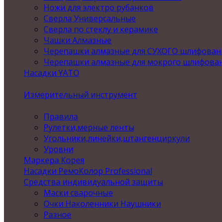
Ножи для электро рубанков
Сверла Универсальные
Сверла по стеклу и керамике
Чашки Алмазные
Черепашки алмазные для СУХОГО шлифован
Черепашки алмазные для мокрого шлифова
Насадки YATO
Измерительный инструмент
Правила
Рулетки,мерные ленты
Угольники,линейки,штангенциркули
Уровни
Маркера Корея
Насадки РемоКолор Professional
Средства индивидуальной защиты
Маски сварочные
Очки Наколенники Наушники
Разное