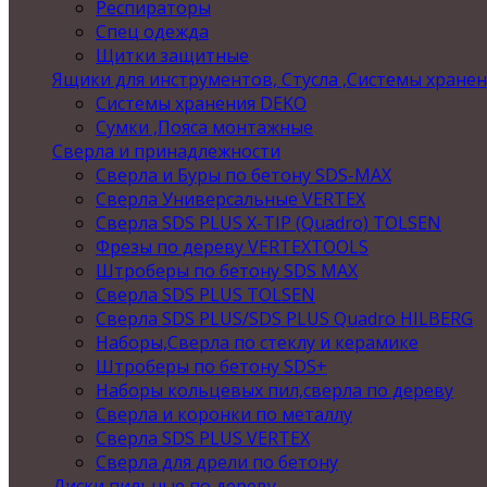
Респираторы
Спец одежда
Щитки защитные
Ящики для инструментов, Стусла ,Системы хране
Системы хранения DEKO
Сумки ,Пояса монтажные
Сверла и принадлежности
Сверла и Буры по бетону SDS-MAX
Сверла Универсальные VERTEX
Сверла SDS PLUS X-TIP (Quadro) TOLSEN
Фрезы по дереву VERTEXTOOLS
Штроберы по бетону SDS MAX
Сверла SDS PLUS TOLSEN
Сверла SDS PLUS/SDS PLUS Quadro HILBERG
Наборы,Сверла по стеклу и керамике
Штроберы по бетону SDS+
Наборы кольцевых пил,сверла по дереву
Сверла и коронки по металлу
Сверла SDS PLUS VERTEX
Сверла для дрели по бетону
Диски пильные по дереву