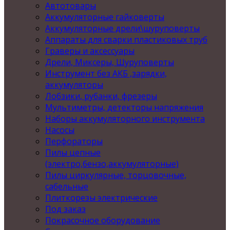
Автотовары
Аккумуляторные гайковерты
Аккумуляторные дрели\шуруповерты
Аппараты для сварки пластиковых труб
Граверы и аксессуары
Дрели, Миксеры, Шуруповерты
Инструмент без АКБ ,зарядки,
аккумуляторы
Лобзики, рубанки, фрезеры
Мультиметры, детекторы напряжения
Наборы аккумуляторного инструмента
Насосы
Перфораторы
Пилы цепные
(электро,бензо,аккумуляторные)
Пилы циркулярные, торцовочные,
сабельные
Плиткорезы электрические
Под заказ
Покрасочное оборудование