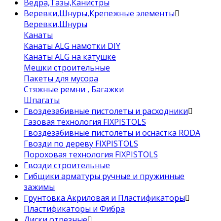
Ведра,Тазы,Канистры
Веревки,Шнуры,Крепежные элементы
Веревки,Шнуры
Канаты
Канаты ALG намотки DIY
Канаты ALG на катушке
Мешки строительные
Пакеты для мусора
Стяжные ремни , Багажки
Шпагаты
Гвоздезабивные пистолеты и расходники
Газовая технология FIXPISTOLS
Гвоздезабивные пистолеты и оснастка RODA
Гвозди по дереву FIXPISTOLS
Пороховая технология FIXPISTOLS
Гвозди строительные
Гибщики арматуры ручные и пружинные
зажимы
Грунтовка Акриловая и Пластификаторы
Пластификаторы и Фибра
Диски отрезные