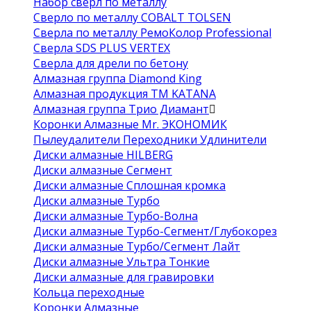
Набор сверл по металлу
Сверло по металлу COBALT TOLSEN
Сверла по металлу РемоКолор Professional
Сверла SDS PLUS VERTEX
Сверла для дрели по бетону
Алмазная группа Diamond King
Алмазная продукция ТМ KATANA
Алмазная группа Трио Диамант
Коронки Алмазные Mr. ЭКОНОМИК
Пылеудалители Переходники Удлинители
Диски алмазные HILBERG
Диски алмазные Сегмент
Диски алмазные Сплошная кромка
Диски алмазные Турбо
Диски алмазные Турбо-Волна
Диски алмазные Турбо-Сегмент/Глубокорез
Диски алмазные Турбо/Сегмент Лайт
Диски алмазные Ультра Тонкие
Диски алмазные для гравировки
Кольца переходные
Коронки Алмазные