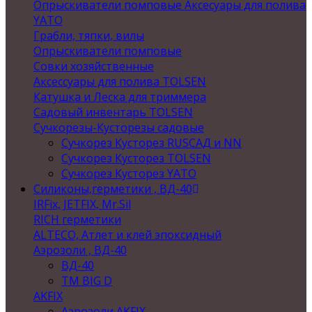
Опрыскиватели помповые Аксесуары для полива
YATO
Грабли, тяпки, вилы
Опрыскиватели помповые
Совки хозяйственные
Аксессуары для полива TOLSEN
Катушка и Леска для триммера
Садовый инвентарь TOLSEN
Сучкорезы-Кусторезы садовые
Сучкорез Кусторез RUSСАД и NN
Сучкорез Кусторез TOLSEN
Сучкорез Кусторез YATO
Силиконы,герметики , ВД-40
IRFix, JETFIX, Mr.Sil
RICH герметики
ALTECO, Атлет и клей эпоксидный
Аэрозоли , ВД-40
ВД-40
TM BIG D
AKFIX
Аэрозоли AKFIX