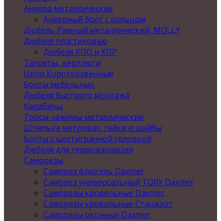
Анкера металлические
Анкерный болт с кольцом
Дюбель Рамный металлический, MOLLY
Дюбеля пластиковые
Дюбеля КПО и КПР
Талрепы, вертлюги
Цепи Короткозвенные
Болты мебельные
Дюбеля быстрого монтажа
Карабины
Тросы-зажимы металлические
Шпилька метровая, гайки и шайбы
Болты с шестигранной головкой
Дюбеля для термоизоляции
Саморезы
Саморез флюгель Daxmer
Саморез универсальный TORX Daxmer
Саморезы кровельные Daxmer
Саморезы кровельные Стандарт
Саморезы оконные Daxmer