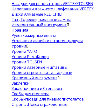
Насадки для реноваторов VERTEX/TOLSEN
Черепашки влажного шлифования VERTEX
Диски Алмазные RED CHILI
Газ , Горелки, паяльные лампы
Измерительный инструмент
Правила
Рулетки,мерные ленты
Угольники,линейки,штангенциркули
Уровни
Уровни YATO
Уровни РемоКолор
Уровни TOLSEN
Уровни лазерные и штативы
Уровни строительные водяные
Крепежный инструмент
Заклепки
Заклепочники и Степлеры
Скобы для степлера
Скобы-гвозди для пневмопистолетов
Стропы .Пояса страховочные