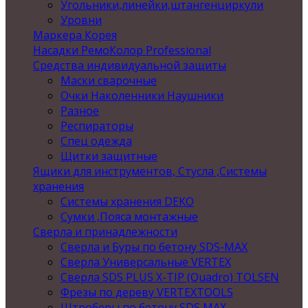
Угольники,линейки,штангенциркули
Уровни
Маркера Корея
Насадки РемоКолор Professional
Средства индивидуальной защиты
Маски сварочные
Очки Наколенники Наушники
Разное
Респираторы
Спец одежда
Щитки защитные
Ящики для инструментов, Стусла ,Системы
хранения
Системы хранения DEKO
Сумки ,Пояса монтажные
Сверла и принадлежности
Сверла и Буры по бетону SDS-MAX
Сверла Универсальные VERTEX
Сверла SDS PLUS X-TIP (Quadro) TOLSEN
Фрезы по дереву VERTEXTOOLS
Штроберы по бетону SDS MAX