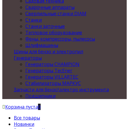
Садовая техника
Сварочные аппараты
Сверлильные станки DIAM
Станки
Станки заточные
Тепловое оборудование
Фены, компрессоры, пылесосы
Шлифмашины
Шины для бензо и электропил
Генераторы
Генераторы CHAMPION
Генераторы TecEner
Генераторы VILLARTEC
Стабилизаторы МАРКУС
Запчасти для бензо\электро инструмента
Подшипники
Корзина пуста
0
Все товары
Новинки