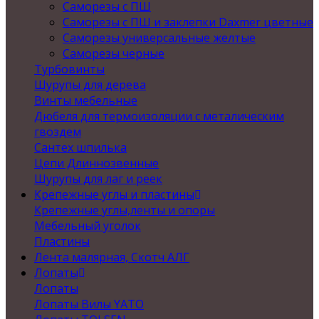
Саморезы с ПШ
Саморезы с ПШ и заклепки Daxmer цветные
Саморезы универсальные желтые
Саморезы черные
Турбовинты
Шурупы для дерева
Винты мебельные
Дюбеля для термоизоляции с металическим
гвоздем
Сантех шпилька
Цепи Длиннозвенные
Шурупы для лаг и реек
Крепежные углы и пластины
Крепежные углы,ленты и опоры
Мебельный уголок
Пластины
Лента малярная, Скотч АЛГ
Лопаты
Лопаты
Лопаты Вилы YATO