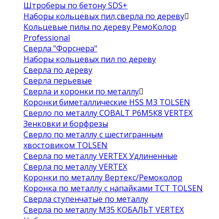
Штроберы по бетону SDS+
Наборы кольцевых пил,сверла по дереву
Кольцевые пилы по дереву РемоКолор
Professional
Сверла "Форснера"
Наборы кольцевых пил по дереву
Сверла по дереву
Сверла перьевые
Сверла и коронки по металлу
Коронки биметаллические HSS M3 TOLSEN
Сверло по металлу COBALT Р6М5К8 VERTEX
Зенковки и борфрезы
Сверло по металлу с шестигранным
хвостовиком TOLSEN
Сверла по металлу VERTEX Удлиненные
Сверла по металлу VERTEX
Коронки по металлу Вертекс/Ремоколор
Коронка по металлу с напайками TCT TOLSEN
Сверла ступенчатые по металлу
Сверла по металлу М35 КОБАЛЬТ VERTEX