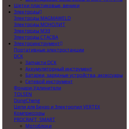
Щетки пластиковые, веники
Электроды
Электроды MAGMAWELD
Электроды МОНОЛИТ
Электроды МЭЗ
Электроды СТАСВА
Электроинструмент
Портативные электростанции
DCK
Запчасти DCK
Аккумуляторный инструмент
Батареи, зарядные устройства, аксессуары
Сетевой инструмент
Фонари-Удлинители
TOLSEN
DongCheng
Цепи для Бензо и Электропил VERTEX
Компрессоры
PROCRAFT, SMART
Мотоблоки