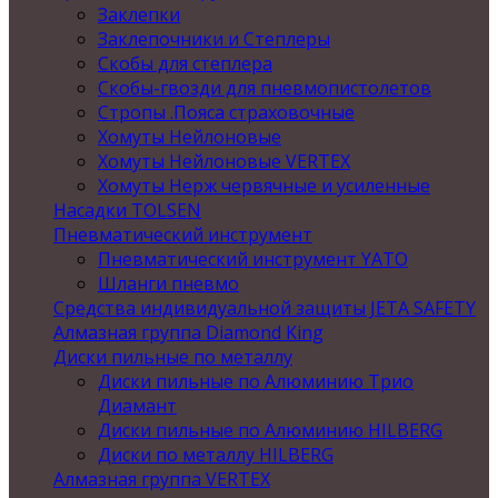
Заклепки
Заклепочники и Степлеры
Скобы для степлера
Скобы-гвозди для пневмопистолетов
Стропы .Пояса страховочные
Хомуты Нейлоновые
Хомуты Нейлоновые VERTEX
Хомуты Нерж червячные и усиленные
Насадки TOLSEN
Пневматический инструмент
Пневматический инструмент YATO
Шланги пневмо
Средства индивидуальной защиты JETA SAFETY
Алмазная группа Diamond King
Диски пильные по металлу
Диски пильные по Алюминию Трио
Диамант
Диски пильные по Алюминию HILBERG
Диски по металлу HILBERG
Алмазная группа VERTEX