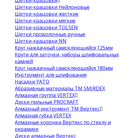
Щетки-крацовки
Щетки-крацовки Нейлоновые
Щетки-крацовки жесткие
Щетки-крацовки мягкие
Щетки-крацовки TOLSEN
Щетки проволочные ручные
Щетки-крацовки NN
Круг наждачный самоклеющийся 125мм
Круги для заточки, наборы шлифовальных
камней
Круг наждачный самоклеющийся 180мм
Инструмент для шлифования
Насадки YATO
Абразивные материалы ТМ SMIRDEX
Алмазная группа VERTEX
Диски пильные PROCRAFT
Алмазный инструмент ТМ Вертекс
Алмазная губка VERTEX
Алмазные коронки Вертекс по стеклу и
керамике
Диски алмазные Вертекс