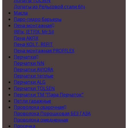
Лопаты TOLSEN
Лопаты из Рельсовой стали б/ч
Масла
Паро-гидро барьеры
Пена монтажная
IRFix, JETFIX, Mr.Sil
Пена AKFIX
Пена KOLT, REFIT
Пена монтажная PROFFLEX
Перчатки
Перчатки NN
Перчатки AVIORA
Перчатки теплые
Перчатки ALG
Перчатки TOLSEN
Перчатки ТМ "Пара Перчаток"
Петли гаражные
Проволока сварочная
Проволока Порошковая БЕЗ ГАЗА
Проволока омедненная
Просечка