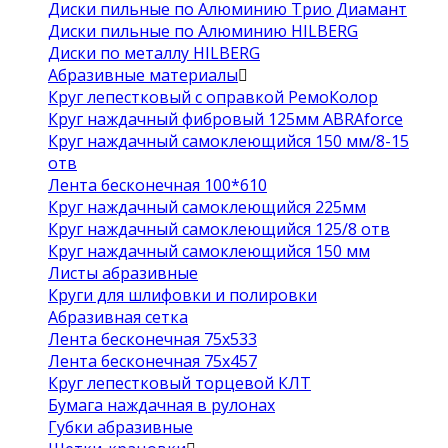
Диски пильные по Алюминию Трио Диамант
Диски пильные по Алюминию HILBERG
Диски по металлу HILBERG
Абразивные материалы
Круг лепестковый с оправкой РемоКолор
Круг наждачный фибровый 125мм ABRAforce
Круг наждачный самоклеющийся 150 мм/8-15
отв
Лента бесконечная 100*610
Круг наждачный самоклеющийся 225мм
Круг наждачный самоклеющийся 125/8 отв
Круг наждачный самоклеющийся 150 мм
Листы абразивные
Круги для шлифовки и полировки
Абразивная сетка
Лента бесконечная 75х533
Лента бесконечная 75х457
Круг лепестковый торцевой КЛТ
Бумага наждачная в рулонах
Губки абразивные