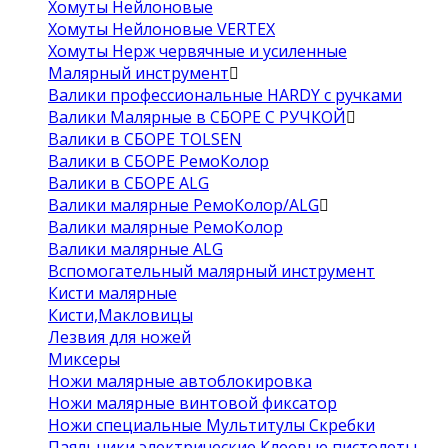
Хомуты Нейлоновые
Хомуты Нейлоновые VERTEX
Хомуты Нерж червячные и усиленные
Малярный инструмент
Валики профессиональные HARDY с ручками
Валики Малярные в СБОРЕ С РУЧКОЙ
Валики в СБОРЕ TOLSEN
Валики в СБОРЕ РемоКолор
Валики в СБОРЕ ALG
Валики малярные РемоКолор/ALG
Валики малярные РемоКолор
Валики малярные ALG
Вспомогательный малярный инструмент
Кисти малярные
Кисти,Макловицы
Лезвия для ножей
Миксеры
Ножи малярные автоблокировка
Ножи малярные винтовой фиксатор
Ножи специальные Мультитулы Скребки
Паяльники электрические Клеевые пистолеты