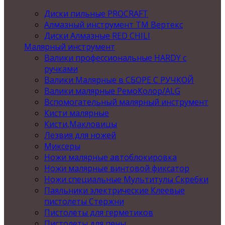
Диски пильные PROCRAFT
Алмазный инструмент ТМ Вертекс
Диски Алмазные RED CHILI
Малярный инструмент
Валики профессиональные HARDY с
ручками
Валики Малярные в СБОРЕ С РУЧКОЙ
Валики малярные РемоКолор/ALG
Вспомогательный малярный инструмент
Кисти малярные
Кисти,Макловицы
Лезвия для ножей
Миксеры
Ножи малярные автоблокировка
Ножи малярные винтовой фиксатор
Ножи специальные Мультитулы Скребки
Паяльники электрические Клеевые
пистолеты Стержни
Пистолеты для герметиков
Пистолеты для пены