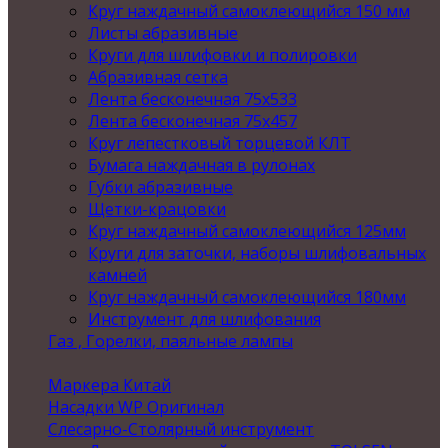
Круг наждачный самоклеющийся 150 мм
Листы абразивные
Круги для шлифовки и полировки
Абразивная сетка
Лента бесконечная 75х533
Лента бесконечная 75х457
Круг лепестковый торцевой КЛТ
Бумага наждачная в рулонах
Губки абразивные
Щетки-крацовки
Круг наждачный самоклеющийся 125мм
Круги для заточки, наборы шлифовальных
камней
Круг наждачный самоклеющийся 180мм
Инструмент для шлифования
Газ , Горелки, паяльные лампы
Маркера Китай
Насадки WP Оригинал
Слесарно-Столярный инструмент