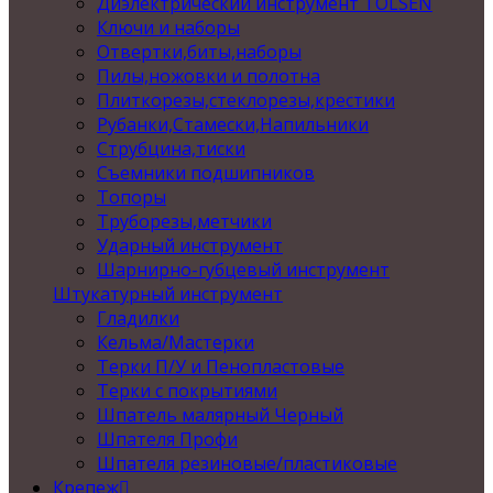
Диэлектрический инструмент TOLSEN
Ключи и наборы
Отвертки,биты,наборы
Пилы,ножовки и полотна
Плиткорезы,стеклорезы,крестики
Рубанки,Стамески,Напильники
Струбцина,тиски
Съемники подшипников
Топоры
Труборезы,метчики
Ударный инструмент
Шарнирно-губцевый инструмент
Штукатурный инструмент
Гладилки
Кельма/Мастерки
Терки П/У и Пенопластовые
Терки с покрытиями
Шпатель малярный Черный
Шпателя Профи
Шпателя резиновые/пластиковые
Крепеж