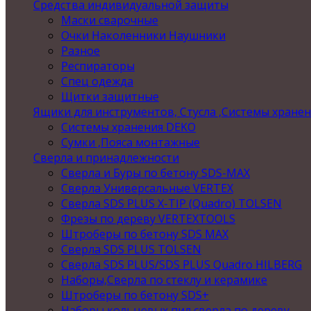
Средства индивидуальной защиты
Маски сварочные
Очки Наколенники Наушники
Разное
Респираторы
Спец одежда
Щитки защитные
Ящики для инструментов, Стусла ,Системы хране
Системы хранения DEKO
Сумки ,Пояса монтажные
Сверла и принадлежности
Сверла и Буры по бетону SDS-MAX
Сверла Универсальные VERTEX
Сверла SDS PLUS X-TIP (Quadro) TOLSEN
Фрезы по дереву VERTEXTOOLS
Штроберы по бетону SDS MAX
Сверла SDS PLUS TOLSEN
Сверла SDS PLUS/SDS PLUS Quadro HILBERG
Наборы,Сверла по стеклу и керамике
Штроберы по бетону SDS+
Наборы кольцевых пил,сверла по дереву