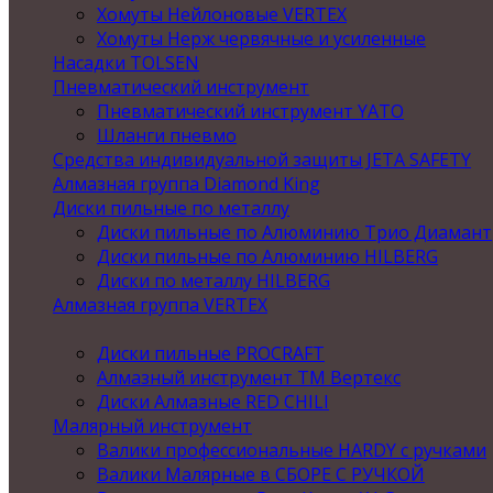
Хомуты Нейлоновые VERTEX
Хомуты Нерж червячные и усиленные
Насадки TOLSEN
Пневматический инструмент
Пневматический инструмент YATO
Шланги пневмо
Средства индивидуальной защиты JETA SAFETY
Алмазная группа Diamond King
Диски пильные по металлу
Диски пильные по Алюминию Трио Диамант
Диски пильные по Алюминию HILBERG
Диски по металлу HILBERG
Алмазная группа VERTEX
Диски пильные PROCRAFT
Алмазный инструмент ТМ Вертекс
Диски Алмазные RED CHILI
Малярный инструмент
Валики профессиональные HARDY с ручками
Валики Малярные в СБОРЕ С РУЧКОЙ