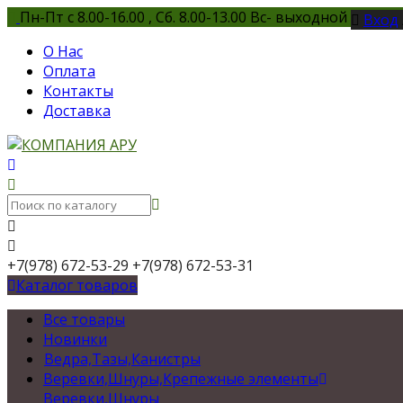
Пн-Пт с 8.00-16.00 , Сб. 8.00-13.00 Вс- выходной
Вход
О Нас
Оплата
Контакты
Доставка
+7(978) 672-53-29
+7(978) 672-53-31
Каталог товаров
Все товары
Новинки
Ведра,Тазы,Канистры
Веревки,Шнуры,Крепежные элементы
Веревки,Шнуры