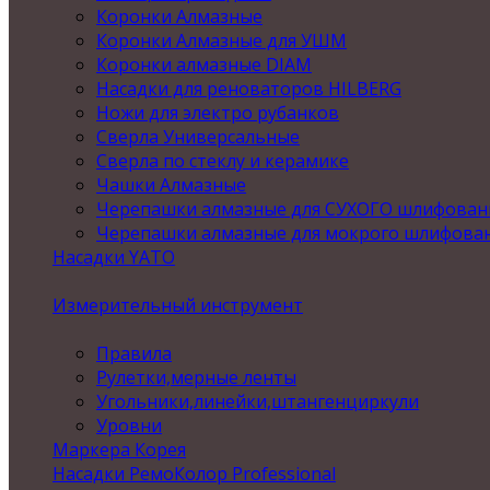
Коронки Алмазные
Коронки Алмазные для УШМ
Коронки алмазные DIAM
Насадки для реноваторов HILBERG
Ножи для электро рубанков
Сверла Универсальные
Сверла по стеклу и керамике
Чашки Алмазные
Черепашки алмазные для СУХОГО шлифован
Черепашки алмазные для мокрого шлифова
Насадки YATO
Измерительный инструмент
Правила
Рулетки,мерные ленты
Угольники,линейки,штангенциркули
Уровни
Маркера Корея
Насадки РемоКолор Professional