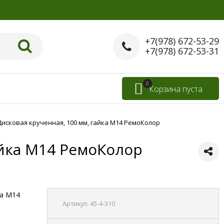
+7(978) 672-53-29
+7(978) 672-53-31
0
Корзина пуста
исковая крученная, 100 мм, гайка М14 РемоКолор
айка М14 РемоКолор
ка М14
Артикул:
45-4-310