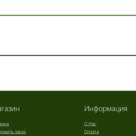
газин
Информация
зина
О Нас
рмить заказ
Оплата