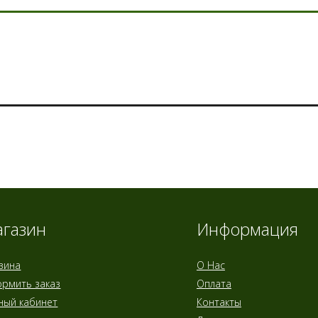
газин
Информация
зина
О Нас
рмить заказ
Оплата
ный кабинет
Контакты