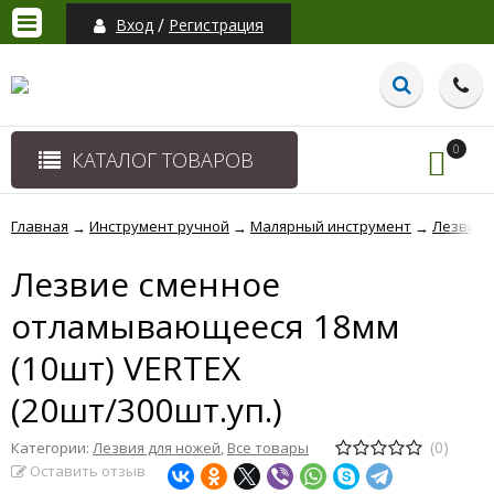
/
Вход
Регистрация
0
КАТАЛОГ ТОВАРОВ
Главная
Инструмент ручной
Малярный инструмент
Лезвия 
→
→
→
Лезвие сменное
отламывающееся 18мм
(10шт) VERTEX
(20шт/300шт.уп.)
(0)
Категории:
Лезвия для ножей
,
Все товары
Оставить отзыв