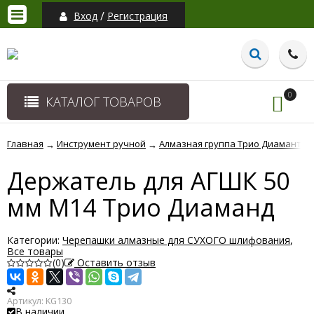
/
Вход
Регистрация
0
КАТАЛОГ ТОВАРОВ
Главная
Инструмент ручной
Алмазная группа Трио Диамант
→
→
→
Держатель для АГШК 50
мм М14 Трио Диаманд
Категории:
Черепашки алмазные для СУХОГО шлифования
,
Все товары
(0)
Оставить отзыв
Артикул:
KG130
В наличии