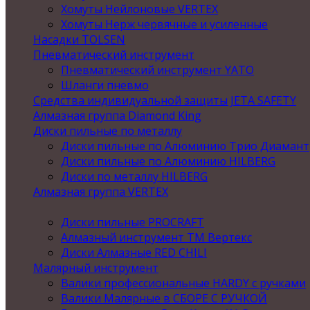
Хомуты Нейлоновые VERTEX
Хомуты Нерж червячные и усиленные
Насадки TOLSEN
Пневматический инструмент
Пневматический инструмент YATO
Шланги пневмо
Средства индивидуальной защиты JETA SAFETY
Алмазная группа Diamond King
Диски пильные по металлу
Диски пильные по Алюминию Трио Диамант
Диски пильные по Алюминию HILBERG
Диски по металлу HILBERG
Алмазная группа VERTEX
Диски пильные PROCRAFT
Алмазный инструмент ТМ Вертекс
Диски Алмазные RED CHILI
Малярный инструмент
Валики профессиональные HARDY с ручками
Валики Малярные в СБОРЕ С РУЧКОЙ