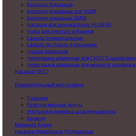
Коронки Алмазные
Коронки Алмазные для УШМ
Коронки алмазные DIAM
Насадки для реноваторов HILBERG
Ножи для электро рубанков
Сверла Универсальные
Сверла по стеклу и керамике
Чашки Алмазные
Черепашки алмазные для СУХОГО шлифован
Черепашки алмазные для мокрого шлифова
Насадки YATO
Измерительный инструмент
Правила
Рулетки,мерные ленты
Угольники,линейки,штангенциркули
Уровни
Маркера Корея
Насадки РемоКолор Professional