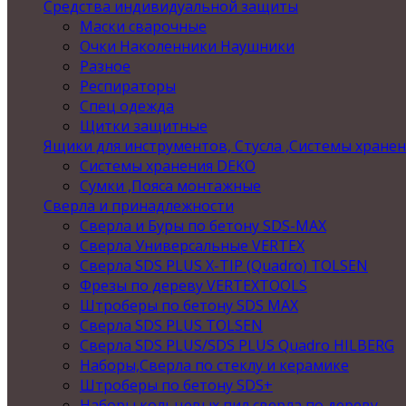
Средства индивидуальной защиты
Маски сварочные
Очки Наколенники Наушники
Разное
Респираторы
Спец одежда
Щитки защитные
Ящики для инструментов, Стусла ,Системы хране
Системы хранения DEKO
Сумки ,Пояса монтажные
Сверла и принадлежности
Сверла и Буры по бетону SDS-MAX
Сверла Универсальные VERTEX
Сверла SDS PLUS X-TIP (Quadro) TOLSEN
Фрезы по дереву VERTEXTOOLS
Штроберы по бетону SDS MAX
Сверла SDS PLUS TOLSEN
Сверла SDS PLUS/SDS PLUS Quadro HILBERG
Наборы,Сверла по стеклу и керамике
Штроберы по бетону SDS+
Наборы кольцевых пил,сверла по дереву