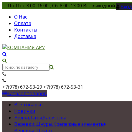
Пн-Пт с 8.00-16.00 , Сб. 8.00-13.00 Вс- выходной
Вход
О Нас
Оплата
Контакты
Доставка
+7(978) 672-53-29
+7(978) 672-53-31
Каталог товаров
Все товары
Новинки
Ведра,Тазы,Канистры
Веревки,Шнуры,Крепежные элементы
Веревки,Шнуры