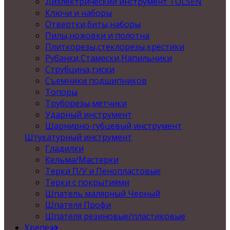
Диэлектрический инструмент TOLSEN
Ключи и наборы
Отвертки,биты,наборы
Пилы,ножовки и полотна
Плиткорезы,стеклорезы,крестики
Рубанки,Стамески,Напильники
Струбцина,тиски
Съемники подшипников
Топоры
Труборезы,метчики
Ударный инструмент
Шарнирно-губцевый инструмент
Штукатурный инструмент
Гладилки
Кельма/Мастерки
Терки П/У и Пенопластовые
Терки с покрытиями
Шпатель малярный Черный
Шпателя Профи
Шпателя резиновые/пластиковые
Крепеж