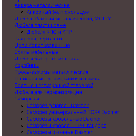
Анкера металлические
Анкерный болт с кольцом
Дюбель Рамный металлический, MOLLY
Дюбеля пластиковые
Дюбеля КПО и КПР
Талрепы, вертлюги
Цепи Короткозвенные
Болты мебельные
Дюбеля быстрого монтажа
Карабины
Тросы-зажимы металлические
Шпилька метровая, гайки и шайбы
Болты с шестигранной головкой
Дюбеля для термоизоляции
Саморезы
Саморез флюгель Daxmer
Саморез универсальный TORX Daxmer
Саморезы кровельные Daxmer
Саморезы кровельные Стандарт
Саморезы оконные Daxmer