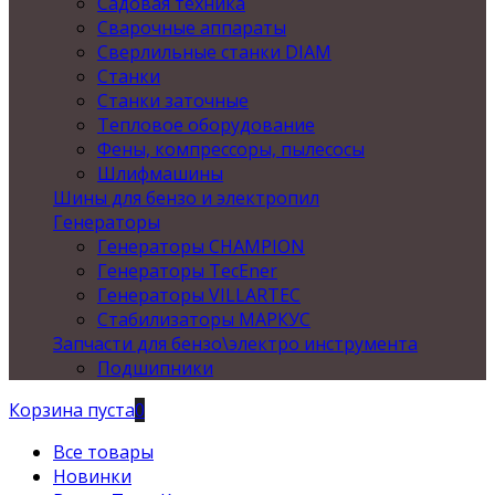
Садовая техника
Сварочные аппараты
Сверлильные станки DIAM
Станки
Станки заточные
Тепловое оборудование
Фены, компрессоры, пылесосы
Шлифмашины
Шины для бензо и электропил
Генераторы
Генераторы CHAMPION
Генераторы TecEner
Генераторы VILLARTEC
Стабилизаторы МАРКУС
Запчасти для бензо\электро инструмента
Подшипники
Корзина пуста
0
Все товары
Новинки