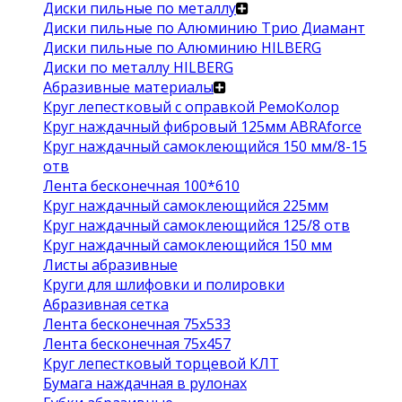
Диски пильные по металлу
Диски пильные по Алюминию Трио Диамант
Диски пильные по Алюминию HILBERG
Диски по металлу HILBERG
Абразивные материалы
Круг лепестковый с оправкой РемоКолор
Круг наждачный фибровый 125мм ABRAforce
Круг наждачный самоклеющийся 150 мм/8-15
отв
Лента бесконечная 100*610
Круг наждачный самоклеющийся 225мм
Круг наждачный самоклеющийся 125/8 отв
Круг наждачный самоклеющийся 150 мм
Листы абразивные
Круги для шлифовки и полировки
Абразивная сетка
Лента бесконечная 75х533
Лента бесконечная 75х457
Круг лепестковый торцевой КЛТ
Бумага наждачная в рулонах