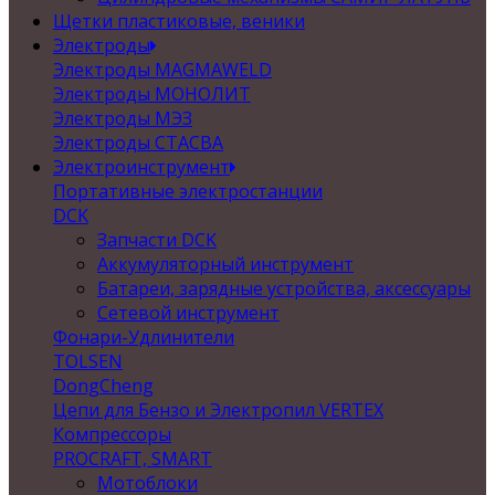
Щетки пластиковые, веники
Электроды
Электроды MAGMAWELD
Электроды МОНОЛИТ
Электроды МЭЗ
Электроды СТАСВА
Электроинструмент
Портативные электростанции
DCK
Запчасти DCK
Аккумуляторный инструмент
Батареи, зарядные устройства, аксессуары
Сетевой инструмент
Фонари-Удлинители
TOLSEN
DongCheng
Цепи для Бензо и Электропил VERTEX
Компрессоры
PROCRAFT, SMART
Мотоблоки