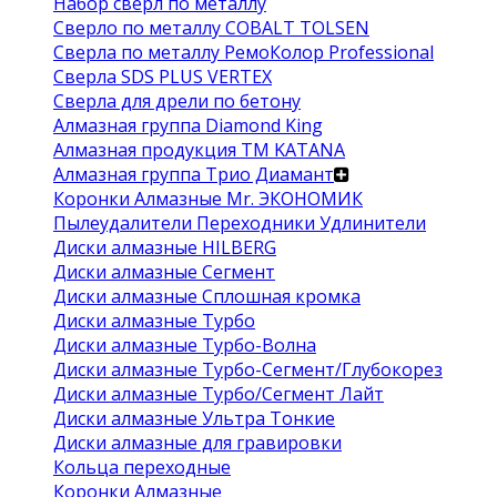
Набор сверл по металлу
Сверло по металлу COBALT TOLSEN
Сверла по металлу РемоКолор Professional
Сверла SDS PLUS VERTEX
Сверла для дрели по бетону
Алмазная группа Diamond King
Алмазная продукция ТМ KATANA
Алмазная группа Трио Диамант
Коронки Алмазные Mr. ЭКОНОМИК
Пылеудалители Переходники Удлинители
Диски алмазные HILBERG
Диски алмазные Сегмент
Диски алмазные Сплошная кромка
Диски алмазные Турбо
Диски алмазные Турбо-Волна
Диски алмазные Турбо-Сегмент/Глубокорез
Диски алмазные Турбо/Сегмент Лайт
Диски алмазные Ультра Тонкие
Диски алмазные для гравировки
Кольца переходные
Коронки Алмазные