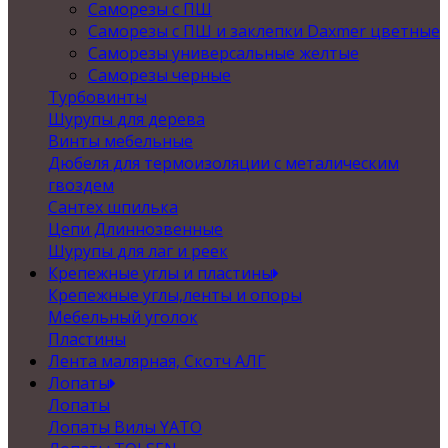
Саморезы с ПШ
Саморезы с ПШ и заклепки Daxmer цветные
Саморезы универсальные желтые
Саморезы черные
Турбовинты
Шурупы для дерева
Винты мебельные
Дюбеля для термоизоляции с металическим
гвоздем
Сантех шпилька
Цепи Длиннозвенные
Шурупы для лаг и реек
Крепежные углы и пластины
Крепежные углы,ленты и опоры
Мебельный уголок
Пластины
Лента малярная, Скотч АЛГ
Лопаты
Лопаты
Лопаты Вилы YATO