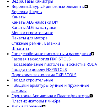
Ведра,Тазы,Канистры
Веревки,Шнуры,Крепежные элементы
Веревки,Шнуры
Канаты
Канаты ALG намотки DIY
Канаты ALG на катушке
Мешки строительные
Пакеты для мусора
Стяжные ремни , Багажки
Шпагаты
Гвоздезабивные пистолеты и расходники
Газовая технология FIXPISTOLS
Гвоздезабивные пистолеты и оснастка RODA
Гвозди по дереву FIXPISTOLS
Пороховая технология FIXPISTOLS
Гвозди строительные
Гибщики арматуры ручные и пружинные
зажимы
Грунтовка Акриловая и Пластификаторы
Пластификаторы и Фибра
Диски отрезные