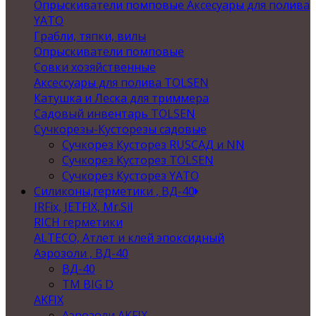
Опрыскиватели помповые Аксесуары для полива
YATO
Грабли, тяпки, вилы
Опрыскиватели помповые
Совки хозяйственные
Аксессуары для полива TOLSEN
Катушка и Леска для триммера
Садовый инвентарь TOLSEN
Сучкорезы-Кусторезы садовые
Сучкорез Кусторез RUSСАД и NN
Сучкорез Кусторез TOLSEN
Сучкорез Кусторез YATO
Силиконы,герметики , ВД-40
IRFix, JETFIX, Mr.Sil
RICH герметики
ALTECO, Атлет и клей эпоксидный
Аэрозоли , ВД-40
ВД-40
TM BIG D
AKFIX
Аэрозоли AKFIX