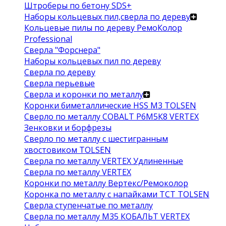
Штроберы по бетону SDS+
Наборы кольцевых пил,сверла по дереву
Кольцевые пилы по дереву РемоКолор
Professional
Сверла "Форснера"
Наборы кольцевых пил по дереву
Сверла по дереву
Сверла перьевые
Сверла и коронки по металлу
Коронки биметаллические HSS M3 TOLSEN
Сверло по металлу COBALT Р6М5К8 VERTEX
Зенковки и борфрезы
Сверло по металлу с шестигранным
хвостовиком TOLSEN
Сверла по металлу VERTEX Удлиненные
Сверла по металлу VERTEX
Коронки по металлу Вертекс/Ремоколор
Коронка по металлу с напайками TCT TOLSEN
Сверла ступенчатые по металлу
Сверла по металлу М35 КОБАЛЬТ VERTEX