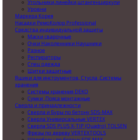
Угольники,линейки,штангенциркули
Уровни
Маркера Корея
Насадки РемоКолор Professional
Средства индивидуальной защиты
Маски сварочные
Очки Наколенники Наушники
Разное
Респираторы
Спец одежда
Щитки защитные
Ящики для инструментов, Стусла ,Системы
хранения
Системы хранения DEKO
Сумки ,Пояса монтажные
Сверла и принадлежности
Сверла и Буры по бетону SDS-MAX
Сверла Универсальные VERTEX
Сверла SDS PLUS X-TIP (Quadro) TOLSEN
Фрезы по дереву VERTEXTOOLS
Штроберы по бетону SDS MAX