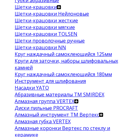
Губки абразивные
Щетки-крацовки
Щетки-крацовки Нейлоновые
Щетки-крацовки жесткие
Щетки-крацовки мягкие
Щетки-крацовки TOLSEN
Щетки проволочные ручные
Щетки-крацовки NN
Круг наждачный самоклеющийся 125мм
Круги для заточки, наборы шлифовальных
камней
Круг наждачный самоклеющийся 180мм
Инструмент для шлифования
Насадки YATO
Абразивные материалы ТМ SMIRDEX
Алмазная группа VERTEX
Диски пильные PROCRAFT
Алмазный инструмент ТМ Вертекс
Алмазная губка VERTEX
Алмазные коронки Вертекс по стеклу и
керамике