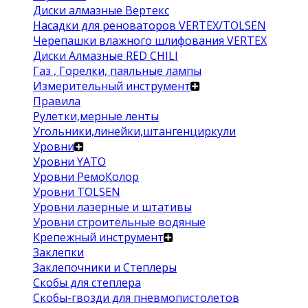
Диски алмазные Вертекс
Насадки для реноваторов VERTEX/TOLSEN
Черепашки влажного шлифования VERTEX
Диски Алмазные RED CHILI
Газ , Горелки, паяльные лампы
Измерительный инструмент
Правила
Рулетки,мерные ленты
Угольники,линейки,штангенциркули
Уровни
Уровни YATO
Уровни РемоКолор
Уровни TOLSEN
Уровни лазерные и штативы
Уровни строительные водяные
Крепежный инструмент
Заклепки
Заклепочники и Степлеры
Скобы для степлера
Скобы-гвозди для пневмопистолетов