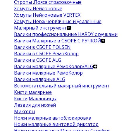
Стропы .Пояса страховочные
Хомуты Нейлоновые
Хомуты Нейлоновые VERTEX
Хомуты Нерж червячные и усиленные
Малярный инструмент
Валики профессиональные HARDY с ручками
Валики Малярные в СБОРЕ С РУЧКОЙ
Валики в СБОРЕ TOLSEN
Валики в СБОРЕ РемоКолор
Валики в СБОРЕ ALG
Валики малярные РемоКолор/ALG
Валики малярные РемоКолор
Валики малярные ALG
Вспомогательный малярный инструмент
Кисти малярные
Кисти,Макловицы
Лезвия для ножей
Миксеры
Ножи малярные автоблокировка
Ножи малярные винтовой фиксатор
Ножи специальные Мультитулы Скребки