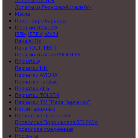
Лопаты TOLSEN
Лопаты из Рельсовой стали б/ч
Масла
Паро-гидро барьеры
Пена монтажная
IRFix, JETFIX, Mr.Sil
Пена AKFIX
Пена KOLT, REFIT
Пена монтажная PROFFLEX
Перчатки
Перчатки NN
Перчатки AVIORA
Перчатки теплые
Перчатки ALG
Перчатки TOLSEN
Перчатки ТМ "Пара Перчаток"
Петли гаражные
Проволока сварочная
Проволока Порошковая БЕЗ ГАЗА
Проволока омедненная
Просечка