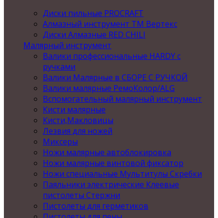
Диски пильные PROCRAFT
Алмазный инструмент ТМ Вертекс
Диски Алмазные RED CHILI
Малярный инструмент
Валики профессиональные HARDY с
ручками
Валики Малярные в СБОРЕ С РУЧКОЙ
Валики малярные РемоКолор/ALG
Вспомогательный малярный инструмент
Кисти малярные
Кисти,Макловицы
Лезвия для ножей
Миксеры
Ножи малярные автоблокировка
Ножи малярные винтовой фиксатор
Ножи специальные Мультитулы Скребки
Паяльники электрические Клеевые
пистолеты Стержни
Пистолеты для герметиков
Пистолеты для пены