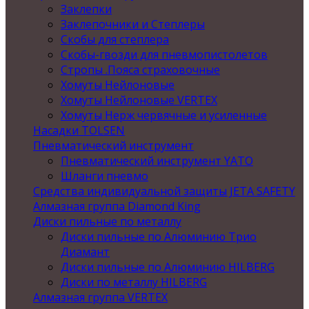
Заклепки
Заклепочники и Степлеры
Скобы для степлера
Скобы-гвозди для пневмопистолетов
Стропы .Пояса страховочные
Хомуты Нейлоновые
Хомуты Нейлоновые VERTEX
Хомуты Нерж червячные и усиленные
Насадки TOLSEN
Пневматический инструмент
Пневматический инструмент YATO
Шланги пневмо
Средства индивидуальной защиты JETA SAFETY
Алмазная группа Diamond King
Диски пильные по металлу
Диски пильные по Алюминию Трио
Диамант
Диски пильные по Алюминию HILBERG
Диски по металлу HILBERG
Алмазная группа VERTEX