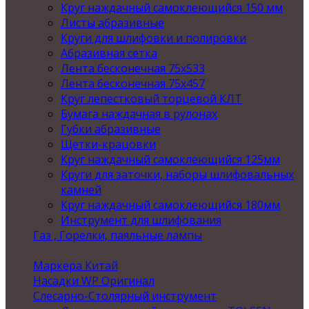
Круг наждачный самоклеющийся 150 мм
Листы абразивные
Круги для шлифовки и полировки
Абразивная сетка
Лента бесконечная 75х533
Лента бесконечная 75х457
Круг лепестковый торцевой КЛТ
Бумага наждачная в рулонах
Губки абразивные
Щетки-крацовки
Круг наждачный самоклеющийся 125мм
Круги для заточки, наборы шлифовальных
камней
Круг наждачный самоклеющийся 180мм
Инструмент для шлифования
Газ , Горелки, паяльные лампы
Маркера Китай
Насадки WP Оригинал
Слесарно-Столярный инструмент