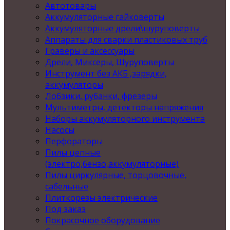
Автотовары
Аккумуляторные гайковерты
Аккумуляторные дрели\шуруповерты
Аппараты для сварки пластиковых труб
Граверы и аксессуары
Дрели, Миксеры, Шуруповерты
Инструмент без АКБ ,зарядки,
аккумуляторы
Лобзики, рубанки, фрезеры
Мультиметры, детекторы напряжения
Наборы аккумуляторного инструмента
Насосы
Перфораторы
Пилы цепные
(электро,бензо,аккумуляторные)
Пилы циркулярные, торцовочные,
сабельные
Плиткорезы электрические
Под заказ
Покрасочное оборудование