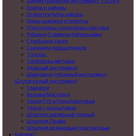
Диэлектрический инструмент TOLSEN
Ключи и наборы
Отвертки,биты,наборы
Пилы,ножовки и полотна
Плиткорезы,стеклорезы,крестики
Рубанки,Стамески,Напильники
Струбцина,тиски
Съемники подшипников
Топоры
Труборезы,метчики
Ударный инструмент
Шарнирно-губцевый инструмент
Штукатурный инструмент
Гладилки
Кельма/Мастерки
Терки П/У и Пенопластовые
Терки с покрытиями
Шпатель малярный Черный
Шпателя Профи
Шпателя резиновые/пластиковые
Крепеж