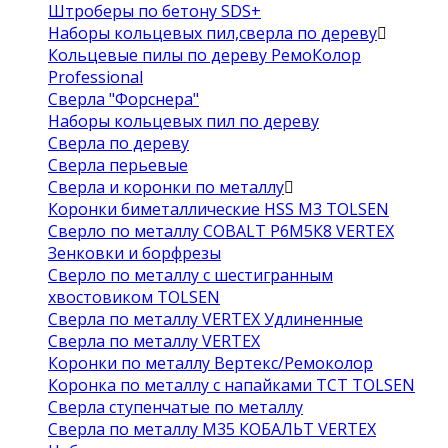
Штроберы по бетону SDS+
Наборы кольцевых пил,сверла по дереву
Кольцевые пилы по дереву РемоКолор
Professional
Сверла "Форснера"
Наборы кольцевых пил по дереву
Сверла по дереву
Сверла перьевые
Сверла и коронки по металлу
Коронки биметаллические HSS M3 TOLSEN
Сверло по металлу COBALT Р6М5К8 VERTEX
Зенковки и борфрезы
Сверло по металлу с шестигранным
хвостовиком TOLSEN
Сверла по металлу VERTEX Удлиненные
Сверла по металлу VERTEX
Коронки по металлу Вертекс/Ремоколор
Коронка по металлу с напайками TCT TOLSEN
Сверла ступенчатые по металлу
Сверла по металлу М35 КОБАЛЬТ VERTEX