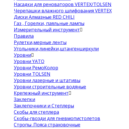
Насадки для реноваторов VERTEX/TOLSEN
Черепашки влажного шлифования VERTEX
Диски Алмазные RED CHILI
Газ , Горелки, паяльные лампы
Измерительный инструмент
Правила
Рулетки,мерные ленты
Угольники,линейки,штангенциркули
Уровни
Уровни YATO
Уровни РемоКолор
Уровни TOLSEN
Уровни лазерные и штативы
Уровни строительные водяные
Крепежный инструмент
Заклепки
Заклепочники и Степлеры
Скобы для степлера
Скобы-гвозди для пневмопистолетов
Стропы .Пояса страховочные