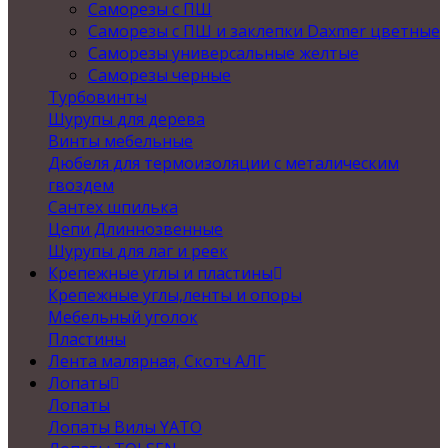
Саморезы с ПШ
Саморезы с ПШ и заклепки Daxmer цветные
Саморезы универсальные желтые
Саморезы черные
Турбовинты
Шурупы для дерева
Винты мебельные
Дюбеля для термоизоляции с металическим
гвоздем
Сантех шпилька
Цепи Длиннозвенные
Шурупы для лаг и реек
Крепежные углы и пластины
Крепежные углы,ленты и опоры
Мебельный уголок
Пластины
Лента малярная, Скотч АЛГ
Лопаты
Лопаты
Лопаты Вилы YATO