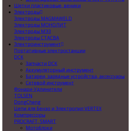
Щетки пластиковые, веники
Электроды
Электроды MAGMAWELD
Электроды МОНОЛИТ
Электроды МЭЗ
Электроды СТАСВА
Электроинструмент
Портативные электростанции
DCK
Запчасти DCK
Аккумуляторный инструмент
Батареи, зарядные устройства, аксессуары
Сетевой инструмент
Фонари-Удлинители
TOLSEN
DongCheng
Цепи для Бензо и Электропил VERTEX
Компрессоры
PROCRAFT, SMART
Мотоблоки