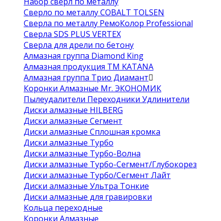
Набор сверл по металлу
Сверло по металлу COBALT TOLSEN
Сверла по металлу РемоКолор Professional
Сверла SDS PLUS VERTEX
Сверла для дрели по бетону
Алмазная группа Diamond King
Алмазная продукция ТМ KATANA
Алмазная группа Трио Диамант
Коронки Алмазные Mr. ЭКОНОМИК
Пылеудалители Переходники Удлинители
Диски алмазные HILBERG
Диски алмазные Сегмент
Диски алмазные Сплошная кромка
Диски алмазные Турбо
Диски алмазные Турбо-Волна
Диски алмазные Турбо-Сегмент/Глубокорез
Диски алмазные Турбо/Сегмент Лайт
Диски алмазные Ультра Тонкие
Диски алмазные для гравировки
Кольца переходные
Коронки Алмазные