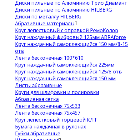
Диски пильные по Алюминию Трио Диамант
Диски пильные по Алюминию HILBERG
Диски по металлу HILBERG
Абразивные материалы
Круг лепестковый с оправкой РемоКолор
Круг наждачный фибровый 125мм ABRAforce
Круг наждачный самоклеющийся 150 мм/8-15
отв
Лента бесконечная 100*610
Круг наждачный самоклеющийся 225мм
Круг наждачный самоклеющийся 125/8 отв
Круг наждачный самоклеющийся 150 мм
Листы абразивные
Круги для шлифовки и полировки
Абразивная сетка
Лента бесконечная 75х533
Лента бесконечная 75х457
Круг лепестковый торцевой КЛТ
Бумага наждачная в рулонах
Губки абразивные