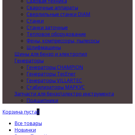
Садовая техника
Сварочные аппараты
Сверлильные станки DIAM
Станки
Станки заточные
Тепловое оборудование
Фены, компрессоры, пылесосы
Шлифмашины
Шины для бензо и электропил
Генераторы
Генераторы CHAMPION
Генераторы TecEner
Генераторы VILLARTEC
Стабилизаторы МАРКУС
Запчасти для бензо\электро инструмента
Подшипники
Корзина пуста
0
Все товары
Новинки