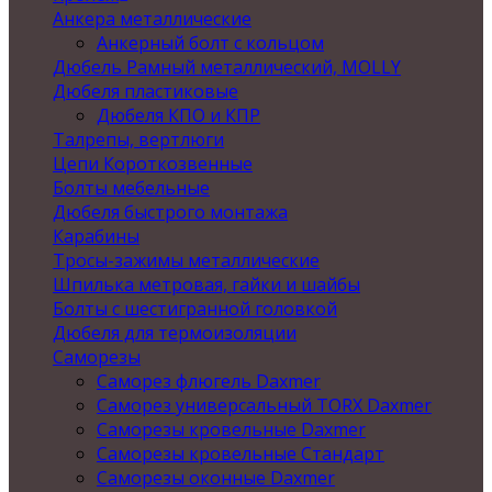
Анкера металлические
Анкерный болт с кольцом
Дюбель Рамный металлический, MOLLY
Дюбеля пластиковые
Дюбеля КПО и КПР
Талрепы, вертлюги
Цепи Короткозвенные
Болты мебельные
Дюбеля быстрого монтажа
Карабины
Тросы-зажимы металлические
Шпилька метровая, гайки и шайбы
Болты с шестигранной головкой
Дюбеля для термоизоляции
Саморезы
Саморез флюгель Daxmer
Саморез универсальный TORX Daxmer
Саморезы кровельные Daxmer
Саморезы кровельные Стандарт
Саморезы оконные Daxmer