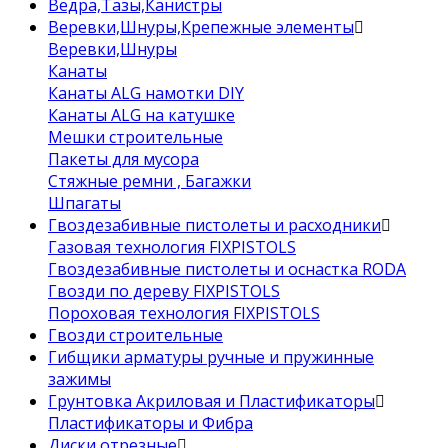
Ведра,Тазы,Канистры
Веревки,Шнуры,Крепежные элементы
Веревки,Шнуры
Канаты
Канаты ALG намотки DIY
Канаты ALG на катушке
Мешки строительные
Пакеты для мусора
Стяжные ремни , Багажки
Шпагаты
Гвоздезабивные пистолеты и расходники
Газовая технология FIXPISTOLS
Гвоздезабивные пистолеты и оснастка RODA
Гвозди по дереву FIXPISTOLS
Пороховая технология FIXPISTOLS
Гвозди строительные
Гибщики арматуры ручные и пружинные
зажимы
Грунтовка Акриловая и Пластификаторы
Пластификаторы и Фибра
Диски отрезные