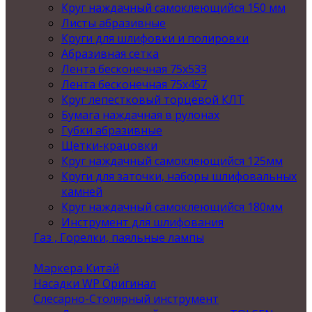
Круг наждачный самоклеющийся 150 мм
Листы абразивные
Круги для шлифовки и полировки
Абразивная сетка
Лента бесконечная 75х533
Лента бесконечная 75х457
Круг лепестковый торцевой КЛТ
Бумага наждачная в рулонах
Губки абразивные
Щетки-крацовки
Круг наждачный самоклеющийся 125мм
Круги для заточки, наборы шлифовальных
камней
Круг наждачный самоклеющийся 180мм
Инструмент для шлифования
Газ , Горелки, паяльные лампы
Маркера Китай
Насадки WP Оригинал
Слесарно-Столярный инструмент