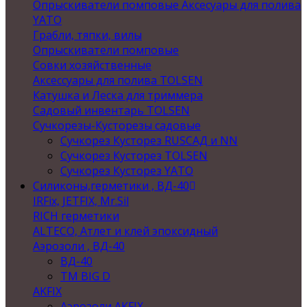
Опрыскиватели помповые Аксесуары для полива
YATO
Грабли, тяпки, вилы
Опрыскиватели помповые
Совки хозяйственные
Аксессуары для полива TOLSEN
Катушка и Леска для триммера
Садовый инвентарь TOLSEN
Сучкорезы-Кусторезы садовые
Сучкорез Кусторез RUSСАД и NN
Сучкорез Кусторез TOLSEN
Сучкорез Кусторез YATO
Силиконы,герметики , ВД-40
IRFix, JETFIX, Mr.Sil
RICH герметики
ALTECO, Атлет и клей эпоксидный
Аэрозоли , ВД-40
ВД-40
TM BIG D
AKFIX
Аэрозоли AKFIX