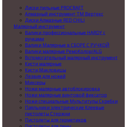
Диски пильные PROCRAFT
Алмазный инструмент ТМ Вертекс
Диски Алмазные RED CHILI
Малярный инструмент
Валики профессиональные HARDY с
ручками
Валики Малярные в СБОРЕ С РУЧКОЙ
Валики малярные РемоКолор/ALG
Вспомогательный малярный инструмент
Кисти малярные
Кисти,Макловицы
Лезвия для ножей
Миксеры
Ножи малярные автоблокировка
Ножи малярные винтовой фиксатор
Ножи специальные Мультитулы Скребки
Паяльники электрические Клеевые
пистолеты Стержни
Пистолеты для герметиков
Пистолеты для пены