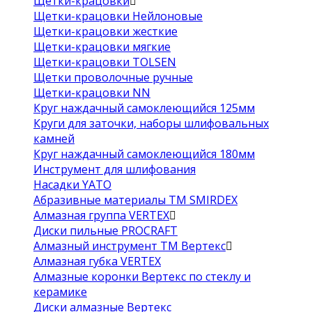
Щетки-крацовки
Щетки-крацовки Нейлоновые
Щетки-крацовки жесткие
Щетки-крацовки мягкие
Щетки-крацовки TOLSEN
Щетки проволочные ручные
Щетки-крацовки NN
Круг наждачный самоклеющийся 125мм
Круги для заточки, наборы шлифовальных
камней
Круг наждачный самоклеющийся 180мм
Инструмент для шлифования
Насадки YATO
Абразивные материалы ТМ SMIRDEX
Алмазная группа VERTEX
Диски пильные PROCRAFT
Алмазный инструмент ТМ Вертекс
Алмазная губка VERTEX
Алмазные коронки Вертекс по стеклу и
керамике
Диски алмазные Вертекс