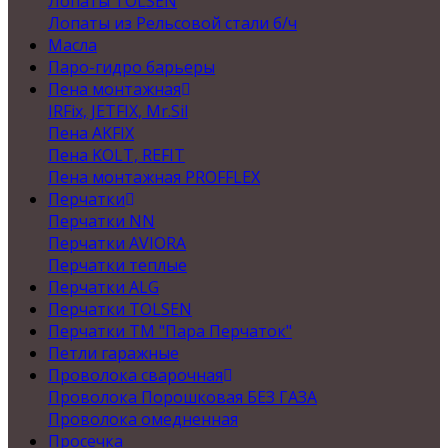
Лопаты TOLSEN
Лопаты из Рельсовой стали б/ч
Масла
Паро-гидро барьеры
Пена монтажная
IRFix, JETFIX, Mr.Sil
Пена AKFIX
Пена KOLT, REFIT
Пена монтажная PROFFLEX
Перчатки
Перчатки NN
Перчатки AVIORA
Перчатки теплые
Перчатки ALG
Перчатки TOLSEN
Перчатки ТМ "Пара Перчаток"
Петли гаражные
Проволока сварочная
Проволока Порошковая БЕЗ ГАЗА
Проволока омедненная
Просечка