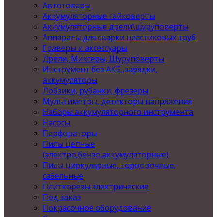
Автотовары
Аккумуляторные гайковерты
Аккумуляторные дрели\шуруповерты
Аппараты для сварки пластиковых труб
Граверы и аксессуары
Дрели, Миксеры, Шуруповерты
Инструмент без АКБ ,зарядки,
аккумуляторы
Лобзики, рубанки, фрезеры
Мультиметры, детекторы напряжения
Наборы аккумуляторного инструмента
Насосы
Перфораторы
Пилы цепные
(электро,бензо,аккумуляторные)
Пилы циркулярные, торцовочные,
сабельные
Плиткорезы электрические
Под заказ
Покрасочное оборудование