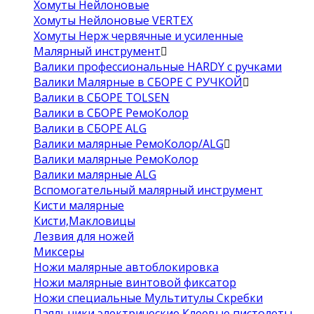
Хомуты Нейлоновые
Хомуты Нейлоновые VERTEX
Хомуты Нерж червячные и усиленные
Малярный инструмент
Валики профессиональные HARDY с ручками
Валики Малярные в СБОРЕ С РУЧКОЙ
Валики в СБОРЕ TOLSEN
Валики в СБОРЕ РемоКолор
Валики в СБОРЕ ALG
Валики малярные РемоКолор/ALG
Валики малярные РемоКолор
Валики малярные ALG
Вспомогательный малярный инструмент
Кисти малярные
Кисти,Макловицы
Лезвия для ножей
Миксеры
Ножи малярные автоблокировка
Ножи малярные винтовой фиксатор
Ножи специальные Мультитулы Скребки
Паяльники электрические Клеевые пистолеты