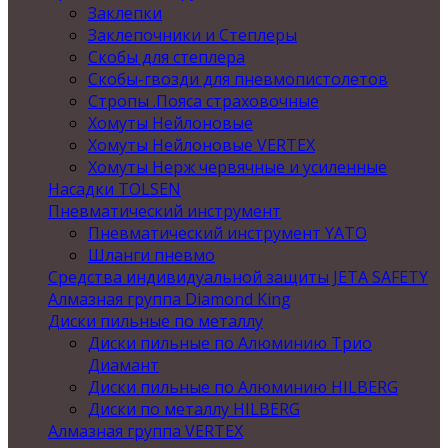
Заклепки
Заклепочники и Степлеры
Скобы для степлера
Скобы-гвозди для пневмопистолетов
Стропы .Пояса страховочные
Хомуты Нейлоновые
Хомуты Нейлоновые VERTEX
Хомуты Нерж червячные и усиленные
Насадки TOLSEN
Пневматический инструмент
Пневматический инструмент YATO
Шланги пневмо
Средства индивидуальной защиты JETA SAFETY
Алмазная группа Diamond King
Диски пильные по металлу
Диски пильные по Алюминию Трио
Диамант
Диски пильные по Алюминию HILBERG
Диски по металлу HILBERG
Алмазная группа VERTEX