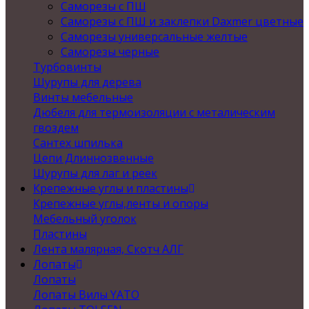
Саморезы с ПШ
Саморезы с ПШ и заклепки Daxmer цветные
Саморезы универсальные желтые
Саморезы черные
Турбовинты
Шурупы для дерева
Винты мебельные
Дюбеля для термоизоляции с металическим
гвоздем
Сантех шпилька
Цепи Длиннозвенные
Шурупы для лаг и реек
Крепежные углы и пластины
Крепежные углы,ленты и опоры
Мебельный уголок
Пластины
Лента малярная, Скотч АЛГ
Лопаты
Лопаты
Лопаты Вилы YATO