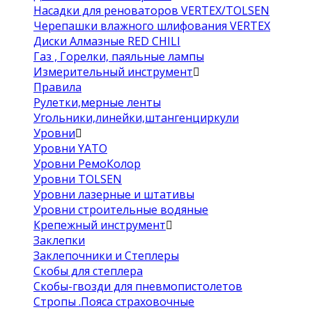
Насадки для реноваторов VERTEX/TOLSEN
Черепашки влажного шлифования VERTEX
Диски Алмазные RED CHILI
Газ , Горелки, паяльные лампы
Измерительный инструмент
Правила
Рулетки,мерные ленты
Угольники,линейки,штангенциркули
Уровни
Уровни YATO
Уровни РемоКолор
Уровни TOLSEN
Уровни лазерные и штативы
Уровни строительные водяные
Крепежный инструмент
Заклепки
Заклепочники и Степлеры
Скобы для степлера
Скобы-гвозди для пневмопистолетов
Стропы .Пояса страховочные