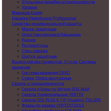
Угольники,линейки,штангенциркули
Уровни
Маркера Корея
Насадки РемоКолор Professional
Средства индивидуальной защиты
Маски сварочные
Очки Наколенники Наушники
Разное
Респираторы
Спец одежда
Щитки защитные
Ящики для инструментов, Стусла ,Системы
хранения
Системы хранения DEKO
Сумки ,Пояса монтажные
Сверла и принадлежности
Сверла и Буры по бетону SDS-MAX
Сверла Универсальные VERTEX
Сверла SDS PLUS X-TIP (Quadro) TOLSEN
Фрезы по дереву VERTEXTOOLS
Штроберы по бетону SDS MAX