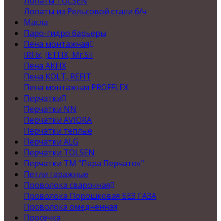
Лопаты TOLSEN
Лопаты из Рельсовой стали б/ч
Масла
Паро-гидро барьеры
Пена монтажная
IRFix, JETFIX, Mr.Sil
Пена AKFIX
Пена KOLT, REFIT
Пена монтажная PROFFLEX
Перчатки
Перчатки NN
Перчатки AVIORA
Перчатки теплые
Перчатки ALG
Перчатки TOLSEN
Перчатки ТМ "Пара Перчаток"
Петли гаражные
Проволока сварочная
Проволока Порошковая БЕЗ ГАЗА
Проволока омедненная
Просечка