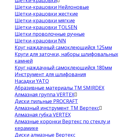
Щетки-крацовки
Щетки-крацовки Нейлоновые
Щетки-крацовки жесткие
Щетки-крацовки мягкие
Щетки-крацовки TOLSEN
Щетки проволочные ручные
Щетки-крацовки NN
Круг наждачный самоклеющийся 125мм
Круги для заточки, наборы шлифовальных
камней
Круг наждачный самоклеющийся 180мм
Инструмент для шлифования
Насадки YATO
Абразивные материалы ТМ SMIRDEX
Алмазная группа VERTEX
Диски пильные PROCRAFT
Алмазный инструмент ТМ Вертекс
Алмазная губка VERTEX
Алмазные коронки Вертекс по стеклу и
керамике
Диски алмазные Вертекс