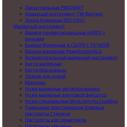
Диски пильные PROCRAFT
Алмазный инструмент ТМ Вертекс
Диски Алмазные RED CHILI
Малярный инструмент
Валики профессиональные HARDY с
ручками
Валики Малярные в СБОРЕ С РУЧКОЙ
Валики малярные РемоКолор/ALG
Вспомогательный малярный инструмент
Кисти малярные
Кисти,Макловицы
Лезвия для ножей
Миксеры
Ножи малярные автоблокировка
Ножи малярные винтовой фиксатор
Ножи специальные Мультитулы Скребки
Паяльники электрические Клеевые
пистолеты Стержни
Пистолеты для герметиков
Пистолеты для пены