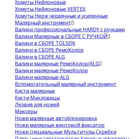
Хомуты Нейлоновые
Хомуты Нейлоновые VERTEX
Хомуты Нерж червячные и усиленные
Малярный инструмент
Валики профессиональные HARDY с ручками
Валики Малярные в СБОРЕ С РУЧКОЙ
Валики в СБОРЕ TOLSEN
Валики в СБОРЕ РемоКолор
Валики в СБОРЕ ALG
Валики малярные РемоКолор/ALG
Валики малярные РемоКолор
Валики малярные ALG
Вспомогательный малярный инструмент
Кисти малярные
Кисти,Макловицы
Лезвия для ножей
Миксеры
Ножи малярные автоблокировка
Ножи малярные винтовой фиксатор
Ножи специальные Мультитулы Скребки
Паяльники электрические Клеевые пистолеты