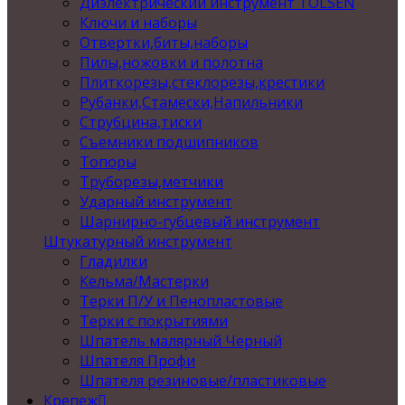
Диэлектрический инструмент TOLSEN
Ключи и наборы
Отвертки,биты,наборы
Пилы,ножовки и полотна
Плиткорезы,стеклорезы,крестики
Рубанки,Стамески,Напильники
Струбцина,тиски
Съемники подшипников
Топоры
Труборезы,метчики
Ударный инструмент
Шарнирно-губцевый инструмент
Штукатурный инструмент
Гладилки
Кельма/Мастерки
Терки П/У и Пенопластовые
Терки с покрытиями
Шпатель малярный Черный
Шпателя Профи
Шпателя резиновые/пластиковые
Крепеж