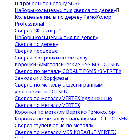
Штроберы по бетону SDS+
Наборы кольцевых пил,сверла по дереву
Кольцевые пилы по дереву РемоКолор
Professional
Сверла "Форснера"
Наборы кольцевых пил по дереву
Сверла по дереву
Сверла перьевые
Сверла и коронки по металлу
Коронки биметаллические HSS M3 TOLSEN
Сверло по металлу COBALT Р6М5К8 VERTEX
Зенковки и борфрезы
Сверло по металлу с шестигранным
хвостовиком TOLSEN
Сверла по металлу VERTEX Удлиненные
Сверла по металлу VERTEX
Коронки по металлу Вертекс/Ремоколор
Коронка по металлу с напайками TCT TOLSEN
Сверла ступенчатые по металлу
Сверла по металлу М35 КОБАЛЬТ VERTEX