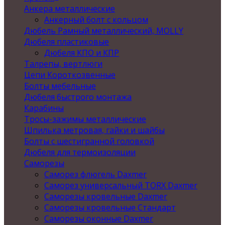
Анкера металлические
Анкерный болт с кольцом
Дюбель Рамный металлический, MOLLY
Дюбеля пластиковые
Дюбеля КПО и КПР
Талрепы, вертлюги
Цепи Короткозвенные
Болты мебельные
Дюбеля быстрого монтажа
Карабины
Тросы-зажимы металлические
Шпилька метровая, гайки и шайбы
Болты с шестигранной головкой
Дюбеля для термоизоляции
Саморезы
Саморез флюгель Daxmer
Саморез универсальный TORX Daxmer
Саморезы кровельные Daxmer
Саморезы кровельные Стандарт
Саморезы оконные Daxmer