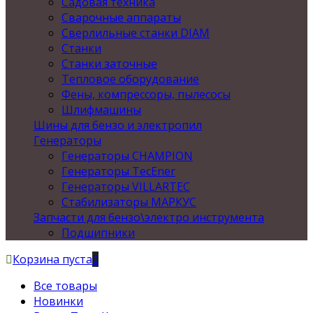
Садовая техника
Сварочные аппараты
Сверлильные станки DIAM
Станки
Станки заточные
Тепловое оборудование
Фены, компрессоры, пылесосы
Шлифмашины
Шины для бензо и электропил
Генераторы
Генераторы CHAMPION
Генераторы TecEner
Генераторы VILLARTEC
Стабилизаторы МАРКУС
Запчасти для бензо\электро инструмента
Подшипники
Корзина пуста
0
Все товары
Новинки