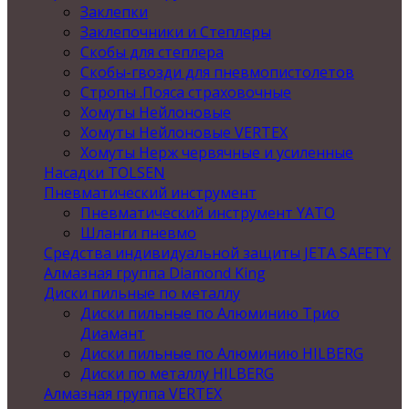
Заклепки
Заклепочники и Степлеры
Скобы для степлера
Скобы-гвозди для пневмопистолетов
Стропы .Пояса страховочные
Хомуты Нейлоновые
Хомуты Нейлоновые VERTEX
Хомуты Нерж червячные и усиленные
Насадки TOLSEN
Пневматический инструмент
Пневматический инструмент YATO
Шланги пневмо
Средства индивидуальной защиты JETA SAFETY
Алмазная группа Diamond King
Диски пильные по металлу
Диски пильные по Алюминию Трио
Диамант
Диски пильные по Алюминию HILBERG
Диски по металлу HILBERG
Алмазная группа VERTEX