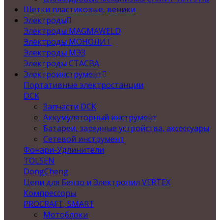
Щетки пластиковые, веники
Электроды
Электроды MAGMAWELD
Электроды МОНОЛИТ
Электроды МЭЗ
Электроды СТАСВА
Электроинструмент
Портативные электростанции
DCK
Запчасти DCK
Аккумуляторный инструмент
Батареи, зарядные устройства, аксессуары
Сетевой инструмент
Фонари-Удлинители
TOLSEN
DongCheng
Цепи для Бензо и Электропил VERTEX
Компрессоры
PROCRAFT, SMART
Мотоблоки