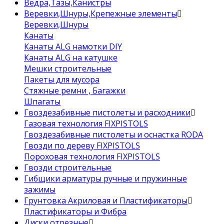
Ведра,Тазы,Канистры
Веревки,Шнуры,Крепежные элементы
Веревки,Шнуры
Канаты
Канаты ALG намотки DIY
Канаты ALG на катушке
Мешки строительные
Пакеты для мусора
Стяжные ремни , Багажки
Шпагаты
Гвоздезабивные пистолеты и расходники
Газовая технология FIXPISTOLS
Гвоздезабивные пистолеты и оснастка RODA
Гвозди по дереву FIXPISTOLS
Пороховая технология FIXPISTOLS
Гвозди строительные
Гибщики арматуры ручные и пружинные
зажимы
Грунтовка Акриловая и Пластификаторы
Пластификаторы и Фибра
Диски отрезные