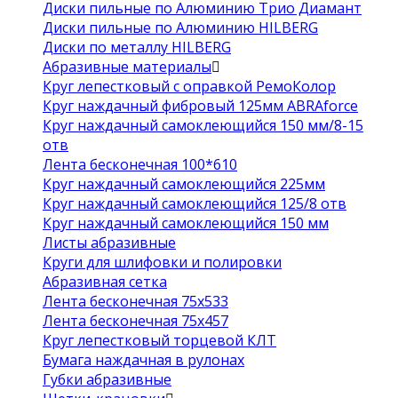
Диски пильные по Алюминию Трио Диамант
Диски пильные по Алюминию HILBERG
Диски по металлу HILBERG
Абразивные материалы
Круг лепестковый с оправкой РемоКолор
Круг наждачный фибровый 125мм ABRAforce
Круг наждачный самоклеющийся 150 мм/8-15
отв
Лента бесконечная 100*610
Круг наждачный самоклеющийся 225мм
Круг наждачный самоклеющийся 125/8 отв
Круг наждачный самоклеющийся 150 мм
Листы абразивные
Круги для шлифовки и полировки
Абразивная сетка
Лента бесконечная 75х533
Лента бесконечная 75х457
Круг лепестковый торцевой КЛТ
Бумага наждачная в рулонах
Губки абразивные