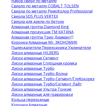
Набор сверл по металлу
Сверло по металлу COBALT TOLSEN
Сверла по металлу РемоКолор Professional
Сверла SDS PLUS VERTEX
Сверла для дрели по бетону
Алмазная группа Diamond King
Алмазная продукция ТМ KATANA
Алмазная группа Трио Диамант
Коронки Алмазные Mr. ЭКОНОМИК
Пылеудалители Переходники Удлинители
Диски алмазные HILBERG
Диски алмазные Сегмент
Диски алмазные Сплошная кромка
Диски алмазные Турбо
Диски алмазные Турбо-Волна
Диски алмазные Турбо-Сегмент/Глубокорез
Диски алмазные Турбо/Сегмент Лайт
Диски алмазные Ультра Тонкие
Диски алмазные для гравировки
Кольца переходные
Коронки Алмазные