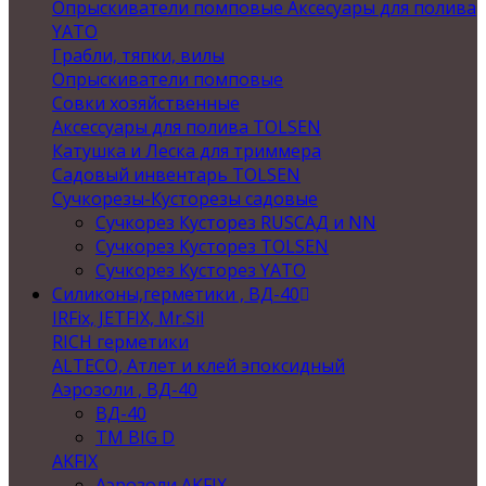
Опрыскиватели помповые Аксесуары для полива
YATO
Грабли, тяпки, вилы
Опрыскиватели помповые
Совки хозяйственные
Аксессуары для полива TOLSEN
Катушка и Леска для триммера
Садовый инвентарь TOLSEN
Сучкорезы-Кусторезы садовые
Сучкорез Кусторез RUSСАД и NN
Сучкорез Кусторез TOLSEN
Сучкорез Кусторез YATO
Силиконы,герметики , ВД-40
IRFix, JETFIX, Mr.Sil
RICH герметики
ALTECO, Атлет и клей эпоксидный
Аэрозоли , ВД-40
ВД-40
TM BIG D
AKFIX
Аэрозоли AKFIX