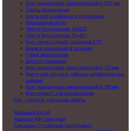
Круг наждачный самоклеющийся 150 мм
Листы абразивные
Круги для шлифовки и полировки
Абразивная сетка
Лента бесконечная 75х533
Лента бесконечная 75х457
Круг лепестковый торцевой КЛТ
Бумага наждачная в рулонах
Губки абразивные
Щетки-крацовки
Круг наждачный самоклеющийся 125мм
Круги для заточки, наборы шлифовальных
камней
Круг наждачный самоклеющийся 180мм
Инструмент для шлифования
Газ , Горелки, паяльные лампы
Маркера Китай
Насадки WP Оригинал
Слесарно-Столярный инструмент