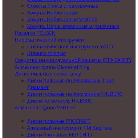
Стропы .Пояса страховочные
Хомуты Нейлоновые
Хомуты Нейлоновые VERTEX
Хомуты Нерж червячные и усиленные
Насадки TOLSEN
Пневматический инструмент
Пневматический инструмент YATO
Шланги пневмо
Средства индивидуальной защиты JETA SAFETY
Алмазная группа Diamond King
Диски пильные по металлу
Диски пильные по Алюминию Трио
Диамант
Диски пильные по Алюминию HILBERG
Диски по металлу HILBERG
Алмазная группа VERTEX
Диски пильные PROCRAFT
Алмазный инструмент ТМ Вертекс
Диски Алмазные RED CHILI