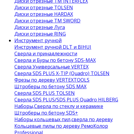
Диски отрезные ТМ INTERFLEX
Диски отрезные TOLSEN
Диски отрезные HARDAX
Диски отрезные ТМ SWORD
Диски отрезные Луга
Диски отрезные RING
Инструмент ручной
Инструмент ручной DLT и BIHUI
Сверла и принадлежности
Сверла и Буры по бетону SDS-MAX
Сверла Универсальные VERTEX
Сверла SDS PLUS X-TIP (Quadro) TOLSEN
Фрезы по дереву VERTEXTOOLS
Штроберы по бетону SDS MAX
Сверла SDS PLUS TOLSEN
Сверла SDS PLUS/SDS PLUS Quadro HILBERG
Наборы,Сверла по стеклу и керамике
Штроберы по бетону SDS+
Наборы кольцевых пил,сверла по дереву
Кольцевые пилы по дереву РемоКолор
Professional