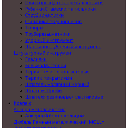
Плиткорезы,стеклорезы,крестики
Рубанки,Стамески,Напильники
Струбцина,тиски
Съемники подшипников
Топоры
Труборезы,метчики
Ударный инструмент
Шарнирно-губцевый инструмент
Штукатурный инструмент
Гладилки
Кельма/Мастерки
Терки П/У и Пенопластовые
Терки с покрытиями
Шпатель малярный Черный
Шпателя Профи
Шпателя резиновые/пластиковые
Крепеж
Анкера металлические
Анкерный болт с кольцом
Дюбель Рамный металлический, MOLLY