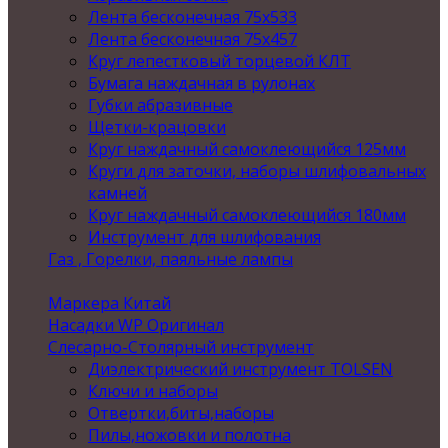
Лента бесконечная 75х533
Лента бесконечная 75х457
Круг лепестковый торцевой КЛТ
Бумага наждачная в рулонах
Губки абразивные
Щетки-крацовки
Круг наждачный самоклеющийся 125мм
Круги для заточки, наборы шлифовальных
камней
Круг наждачный самоклеющийся 180мм
Инструмент для шлифования
Газ , Горелки, паяльные лампы
Маркера Китай
Насадки WP Оригинал
Слесарно-Столярный инструмент
Диэлектрический инструмент TOLSEN
Ключи и наборы
Отвертки,биты,наборы
Пилы,ножовки и полотна