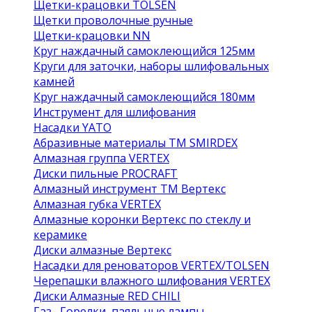
Щетки-крацовки TOLSEN
Щетки проволочные ручные
Щетки-крацовки NN
Круг наждачный самоклеющийся 125мм
Круги для заточки, наборы шлифовальных
камней
Круг наждачный самоклеющийся 180мм
Инструмент для шлифования
Насадки YATO
Абразивные материалы ТМ SMIRDEX
Алмазная группа VERTEX
Диски пильные PROCRAFT
Алмазный инструмент ТМ Вертекс
Алмазная губка VERTEX
Алмазные коронки Вертекс по стеклу и
керамике
Диски алмазные Вертекс
Насадки для реноваторов VERTEX/TOLSEN
Черепашки влажного шлифования VERTEX
Диски Алмазные RED CHILI
Газ , Горелки, паяльные лампы