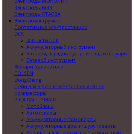
Электроды МОНОЛИТ
Электроды МЭЗ
Электроды СТАСВА
Электроинструмент
Портативные электростанции
DCK
Запчасти DCK
Аккумуляторный инструмент
Батареи, зарядные устройства, аксессуары
Сетевой инструмент
Фонари-Удлинители
TOLSEN
DongCheng
Цепи для Бензо и Электропил VERTEX
Компрессоры
PROCRAFT, SMART
Мотоблоки
Автотовары
Аккумуляторные гайковерты
Аккумуляторные дрели\шуруповерты
Аппараты для сварки пластиковых труб