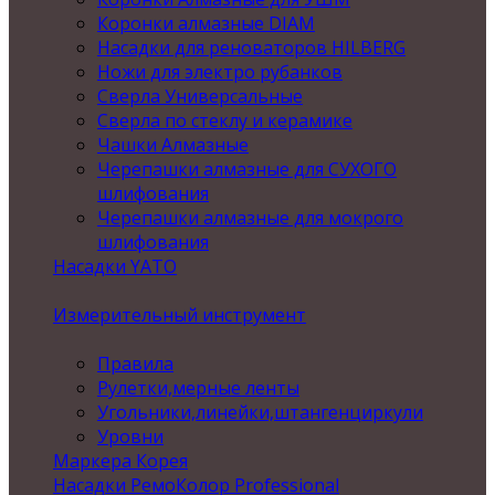
Коронки алмазные DIAM
Насадки для реноваторов HILBERG
Ножи для электро рубанков
Сверла Универсальные
Сверла по стеклу и керамике
Чашки Алмазные
Черепашки алмазные для СУХОГО
шлифования
Черепашки алмазные для мокрого
шлифования
Насадки YATO
Измерительный инструмент
Правила
Рулетки,мерные ленты
Угольники,линейки,штангенциркули
Уровни
Маркера Корея
Насадки РемоКолор Professional