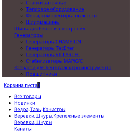
Станки заточные
Тепловое оборудование
Фены, компрессоры, пылесосы
Шлифмашины
Шины для бензо и электропил
Генераторы
Генераторы CHAMPION
Генераторы TecEner
Генераторы VILLARTEC
Стабилизаторы МАРКУС
Запчасти для бензо\электро инструмента
Подшипники
Корзина пуста
0
Все товары
Новинки
Ведра,Тазы,Канистры
Веревки,Шнуры,Крепежные элементы
Веревки,Шнуры
Канаты