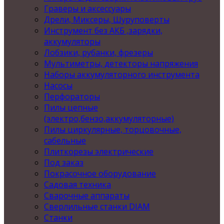
Граверы и аксессуары
Дрели, Миксеры, Шуруповерты
Инструмент без АКБ ,зарядки,
аккумуляторы
Лобзики, рубанки, фрезеры
Мультиметры, детекторы напряжения
Наборы аккумуляторного инструмента
Насосы
Перфораторы
Пилы цепные
(электро,бензо,аккумуляторные)
Пилы циркулярные, торцовочные,
сабельные
Плиткорезы электрические
Под заказ
Покрасочное оборудование
Садовая техника
Сварочные аппараты
Сверлильные станки DIAM
Станки