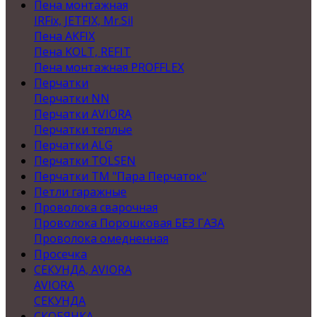
Пена монтажная
IRFix, JETFIX, Mr.Sil
Пена AKFIX
Пена KOLT, REFIT
Пена монтажная PROFFLEX
Перчатки
Перчатки NN
Перчатки AVIORA
Перчатки теплые
Перчатки ALG
Перчатки TOLSEN
Перчатки ТМ "Пара Перчаток"
Петли гаражные
Проволока сварочная
Проволока Порошковая БЕЗ ГАЗА
Проволока омедненная
Просечка
СЕКУНДА, AVIORA
AVIORA
СЕКУНДА
СКОБЯНКА