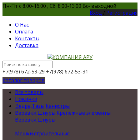
Пн-Пт с 8.00-16.00 , Сб. 8.00-13.00 Вс- выходной
Вход
/
Регистрация
О Нас
Оплата
Контакты
Доставка
+7(978) 672-53-29
+7(978) 672-53-31
Каталог товаров
Все товары
Новинки
Ведра,Тазы,Канистры
Веревки,Шнуры,Крепежные элементы
Веревки,Шнуры
Мешки строительные