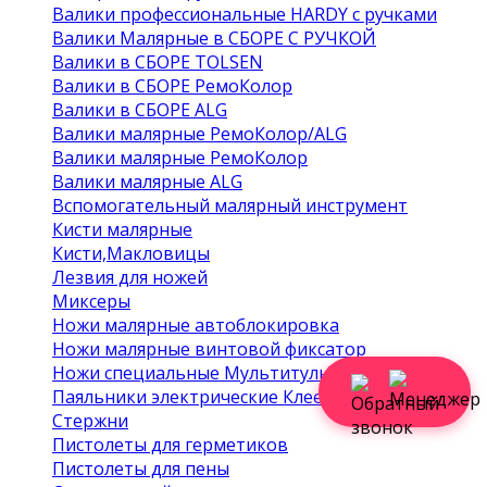
Валики профессиональные HARDY с ручками
Валики Малярные в СБОРЕ С РУЧКОЙ
Валики в СБОРЕ TOLSEN
Валики в СБОРЕ РемоКолор
Валики в СБОРЕ ALG
Валики малярные РемоКолор/ALG
Валики малярные РемоКолор
Валики малярные ALG
Вспомогательный малярный инструмент
Кисти малярные
Кисти,Макловицы
Лезвия для ножей
Миксеры
Ножи малярные автоблокировка
Ножи малярные винтовой фиксатор
Связатьс
Ножи специальные Мультитулы Скребки
я с
Войти 
менедже
Паяльники электрические Клеевые пистолеты
ром
Стержни
Пистолеты для герметиков
Пистолеты для пены