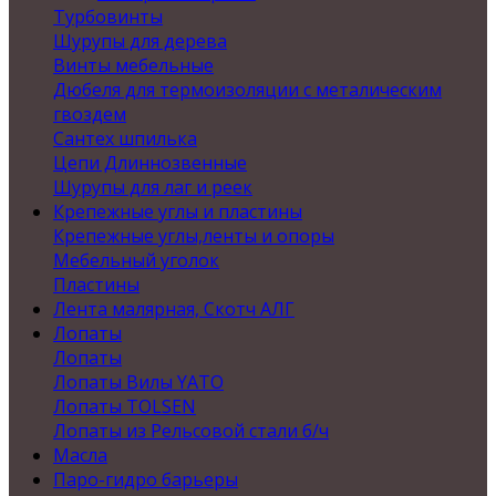
Турбовинты
Шурупы для дерева
Винты мебельные
Дюбеля для термоизоляции с металическим
гвоздем
Сантех шпилька
Цепи Длиннозвенные
Шурупы для лаг и реек
Крепежные углы и пластины
Крепежные углы,ленты и опоры
Мебельный уголок
Пластины
Лента малярная, Скотч АЛГ
Лопаты
Лопаты
Лопаты Вилы YATO
Лопаты TOLSEN
Лопаты из Рельсовой стали б/ч
Масла
Паро-гидро барьеры