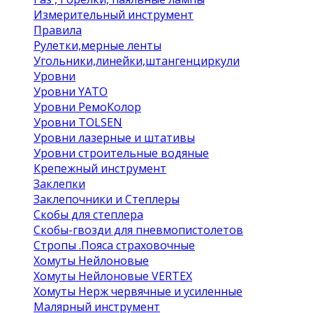
Измерительный инструмент
Правила
Рулетки,мерные ленты
Угольники,линейки,штангенциркули
Уровни
Уровни YATO
Уровни РемоКолор
Уровни TOLSEN
Уровни лазерные и штативы
Уровни строительные водяные
Крепежный инструмент
Заклепки
Заклепочники и Степлеры
Скобы для степлера
Скобы-гвозди для пневмопистолетов
Стропы .Пояса страховочные
Хомуты Нейлоновые
Хомуты Нейлоновые VERTEX
Хомуты Нерж червячные и усиленные
Малярный инструмент