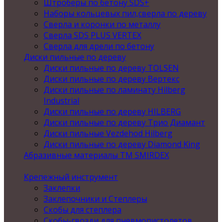
Штроберы по бетону SDS+
Наборы кольцевых пил,сверла по дереву
Сверла и коронки по металлу
Сверла SDS PLUS VERTEX
Сверла для дрели по бетону
Диски пильные по дереву
Диски пильные по дереву TOLSEN
Диски пильные по дереву Вертекс
Диски пильные по ламинату Hilberg
Industrial
Диски пильные по дереву HILBERG
Диски пильные по дереву Трио Диамант
Диски пильные Vezdehod Hilberg
Диски пильные по дереву Diamond King
Абразивные материалы ТМ SMIRDEX
Крепежный инструмент
Заклепки
Заклепочники и Степлеры
Скобы для степлера
Скобы-гвозди для пневмопистолетов