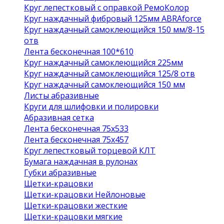
Круг лепестковый с оправкой РемоКолор
Круг наждачный фибровый 125мм ABRAforce
Круг наждачный самоклеющийся 150 мм/8-15
отв
Лента бесконечная 100*610
Круг наждачный самоклеющийся 225мм
Круг наждачный самоклеющийся 125/8 отв
Круг наждачный самоклеющийся 150 мм
Листы абразивные
Круги для шлифовки и полировки
Абразивная сетка
Лента бесконечная 75х533
Лента бесконечная 75х457
Круг лепестковый торцевой КЛТ
Бумага наждачная в рулонах
Губки абразивные
Щетки-крацовки
Щетки-крацовки Нейлоновые
Щетки-крацовки жесткие
Щетки-крацовки мягкие