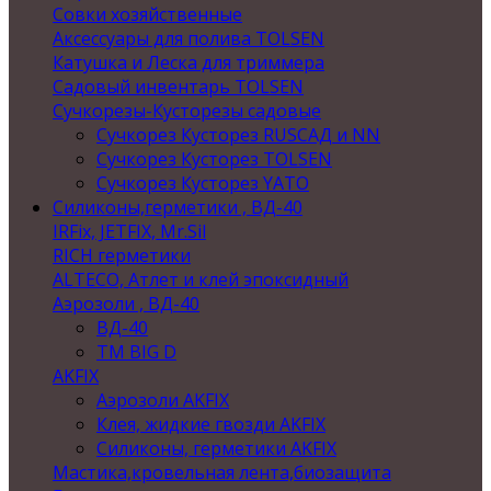
Совки хозяйственные
Аксессуары для полива TOLSEN
Катушка и Леска для триммера
Садовый инвентарь TOLSEN
Сучкорезы-Кусторезы садовые
Сучкорез Кусторез RUSСАД и NN
Сучкорез Кусторез TOLSEN
Сучкорез Кусторез YATO
Силиконы,герметики , ВД-40
IRFix, JETFIX, Mr.Sil
RICH герметики
ALTECO, Атлет и клей эпоксидный
Аэрозоли , ВД-40
ВД-40
TM BIG D
AKFIX
Аэрозоли AKFIX
Клея, жидкие гвозди AKFIX
Силиконы, герметики AKFIX
Мастика,кровельная лента,биозащита