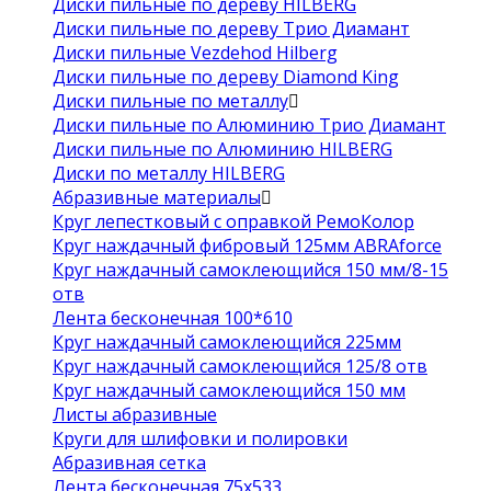
Диски пильные по дереву HILBERG
Диски пильные по дереву Трио Диамант
Диски пильные Vezdehod Hilberg
Диски пильные по дереву Diamond King
Диски пильные по металлу
Диски пильные по Алюминию Трио Диамант
Диски пильные по Алюминию HILBERG
Диски по металлу HILBERG
Абразивные материалы
Круг лепестковый с оправкой РемоКолор
Круг наждачный фибровый 125мм ABRAforce
Круг наждачный самоклеющийся 150 мм/8-15
отв
Лента бесконечная 100*610
Круг наждачный самоклеющийся 225мм
Круг наждачный самоклеющийся 125/8 отв
Круг наждачный самоклеющийся 150 мм
Листы абразивные
Круги для шлифовки и полировки
Абразивная сетка
Лента бесконечная 75х533