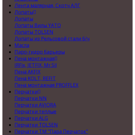
Лента малярная, Скотч АЛГ
Лопаты
Лопаты
Лопаты Вилы YATO
Лопаты TOLSEN
Лопаты из Рельсовой стали б/ч
Масла
Паро-гидро барьеры
Пена монтажная
IRFix, JETFIX, Mr.Sil
Пена AKFIX
Пена KOLT, REFIT
Пена монтажная PROFFLEX
Перчатки
Перчатки NN
Перчатки AVIORA
Перчатки теплые
Перчатки ALG
Перчатки TOLSEN
Перчатки ТМ "Пара Перчаток"