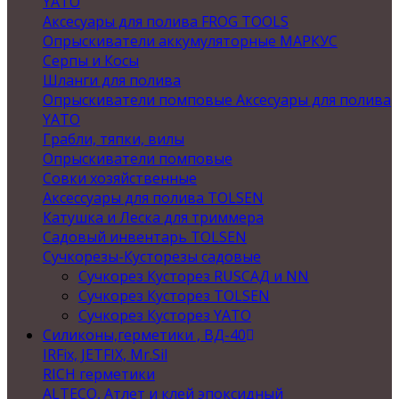
YATO
Аксесуары для полива FROG TOOLS
Опрыскиватели аккумуляторные МАРКУС
Серпы и Косы
Шланги для полива
Опрыскиватели помповые Аксесуары для полива
YATO
Грабли, тяпки, вилы
Опрыскиватели помповые
Совки хозяйственные
Аксессуары для полива TOLSEN
Катушка и Леска для триммера
Садовый инвентарь TOLSEN
Сучкорезы-Кусторезы садовые
Сучкорез Кусторез RUSСАД и NN
Сучкорез Кусторез TOLSEN
Сучкорез Кусторез YATO
Силиконы,герметики , ВД-40
IRFix, JETFIX, Mr.Sil
RICH герметики
ALTECO, Атлет и клей эпоксидный