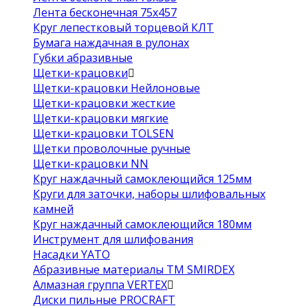
Лента бесконечная 75х457
Круг лепестковый торцевой КЛТ
Бумага наждачная в рулонах
Губки абразивные
Щетки-крацовки
Щетки-крацовки Нейлоновые
Щетки-крацовки жесткие
Щетки-крацовки мягкие
Щетки-крацовки TOLSEN
Щетки проволочные ручные
Щетки-крацовки NN
Круг наждачный самоклеющийся 125мм
Круги для заточки, наборы шлифовальных
камней
Круг наждачный самоклеющийся 180мм
Инструмент для шлифования
Насадки YATO
Абразивные материалы ТМ SMIRDEX
Алмазная группа VERTEX
Диски пильные PROCRAFT