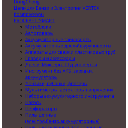
DongCheng
Цепи для Бензо и Электропил VERTEX
Компрессоры
PROCRAFT, SMART
Мотоблоки
Автотовары
Аккумуляторные гайковерты
Аккумуляторные дрели\шуруповерты
Аппараты для сварки пластиковых труб
Граверы и аксессуары
Дрели, Миксеры, Шуруповерты
Инструмент без АКБ ,зарядки,
аккумуляторы
Лобзики, рубанки, фрезеры
Мультиметры, детекторы напряжения
Наборы аккумуляторного инструмента
Насосы
Перфораторы
Пилы цепные
(электро,бензо,аккумуляторные)
Пилы циркулярные, торцовочные,