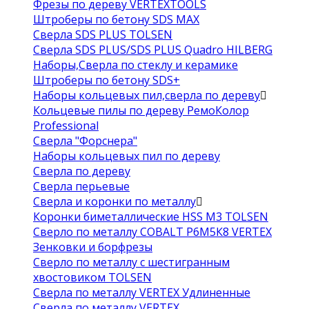
Фрезы по дереву VERTEXTOOLS
Штроберы по бетону SDS MAX
Сверла SDS PLUS TOLSEN
Сверла SDS PLUS/SDS PLUS Quadro HILBERG
Наборы,Сверла по стеклу и керамике
Штроберы по бетону SDS+
Наборы кольцевых пил,сверла по дереву
Кольцевые пилы по дереву РемоКолор
Professional
Сверла "Форснера"
Наборы кольцевых пил по дереву
Сверла по дереву
Сверла перьевые
Сверла и коронки по металлу
Коронки биметаллические HSS M3 TOLSEN
Сверло по металлу COBALT Р6М5К8 VERTEX
Зенковки и борфрезы
Сверло по металлу с шестигранным
хвостовиком TOLSEN
Сверла по металлу VERTEX Удлиненные
Сверла по металлу VERTEX