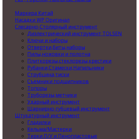
Маркера Китай
Насадки WP Оригинал
Слесарно-Столярный инструмент
Диэлектрический инструмент TOLSEN
Ключи и наборы
Отвертки,биты,наборы
Пилы,ножовки и полотна
Плиткорезы,стеклорезы,крестики
Рубанки,Стамески,Напильники
Струбцина,тиски
Съемники подшипников
Топоры
Труборезы,метчики
Ударный инструмент
Шарнирно-губцевый инструмент
Штукатурный инструмент
Гладилки
Кельма/Мастерки
Терки П/У и Пенопластовые