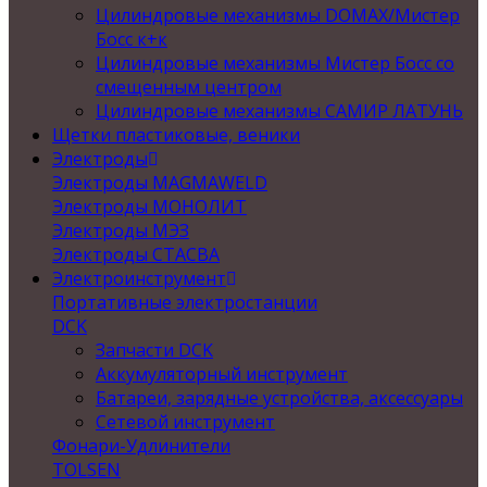
Цилиндровые механизмы DOMAX/Мистер
Босс к+к
Цилиндровые механизмы Мистер Босс со
смещенным центром
Цилиндровые механизмы САМИР ЛАТУНЬ
Щетки пластиковые, веники
Электроды
Электроды MAGMAWELD
Электроды МОНОЛИТ
Электроды МЭЗ
Электроды СТАСВА
Электроинструмент
Портативные электростанции
DCK
Запчасти DCK
Аккумуляторный инструмент
Батареи, зарядные устройства, аксессуары
Сетевой инструмент
Фонари-Удлинители
TOLSEN