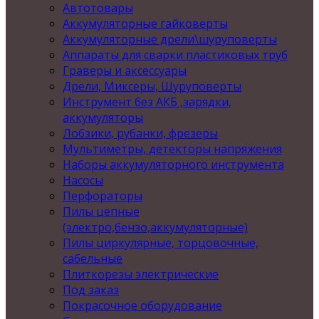
Автотовары
Аккумуляторные гайковерты
Аккумуляторные дрели\шуруповерты
Аппараты для сварки пластиковых труб
Граверы и аксессуары
Дрели, Миксеры, Шуруповерты
Инструмент без АКБ ,зарядки,
аккумуляторы
Лобзики, рубанки, фрезеры
Мультиметры, детекторы напряжения
Наборы аккумуляторного инструмента
Насосы
Перфораторы
Пилы цепные
(электро,бензо,аккумуляторные)
Пилы циркулярные, торцовочные,
сабельные
Плиткорезы электрические
Под заказ
Покрасочное оборудование