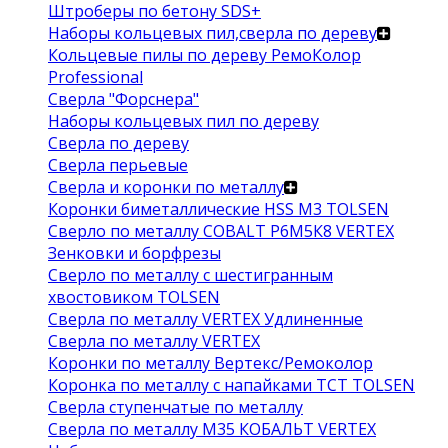
Штроберы по бетону SDS+
Наборы кольцевых пил,сверла по дереву
Кольцевые пилы по дереву РемоКолор
Professional
Сверла "Форснера"
Наборы кольцевых пил по дереву
Сверла по дереву
Сверла перьевые
Сверла и коронки по металлу
Коронки биметаллические HSS M3 TOLSEN
Сверло по металлу COBALT Р6М5К8 VERTEX
Зенковки и борфрезы
Сверло по металлу с шестигранным
хвостовиком TOLSEN
Сверла по металлу VERTEX Удлиненные
Сверла по металлу VERTEX
Коронки по металлу Вертекс/Ремоколор
Коронка по металлу с напайками TCT TOLSEN
Сверла ступенчатые по металлу
Сверла по металлу М35 КОБАЛЬТ VERTEX