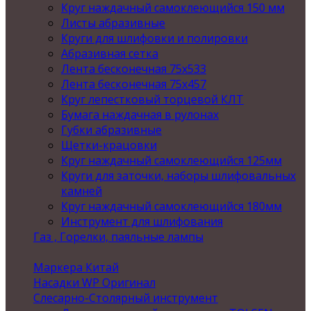
Круг наждачный самоклеющийся 150 мм
Листы абразивные
Круги для шлифовки и полировки
Абразивная сетка
Лента бесконечная 75х533
Лента бесконечная 75х457
Круг лепестковый торцевой КЛТ
Бумага наждачная в рулонах
Губки абразивные
Щетки-крацовки
Круг наждачный самоклеющийся 125мм
Круги для заточки, наборы шлифовальных
камней
Круг наждачный самоклеющийся 180мм
Инструмент для шлифования
Газ , Горелки, паяльные лампы
Маркера Китай
Насадки WP Оригинал
Слесарно-Столярный инструмент