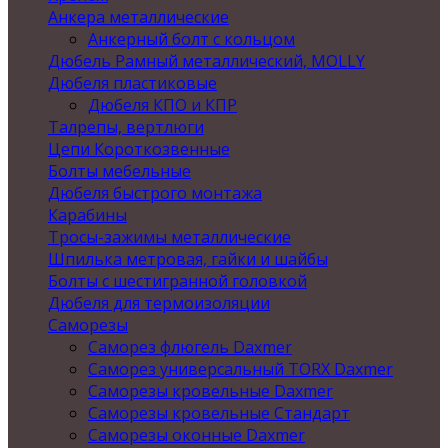
Анкера металлические
Анкерный болт с кольцом
Дюбель Рамный металлический, MOLLY
Дюбеля пластиковые
Дюбеля КПО и КПР
Талрепы, вертлюги
Цепи Короткозвенные
Болты мебельные
Дюбеля быстрого монтажа
Карабины
Тросы-зажимы металлические
Шпилька метровая, гайки и шайбы
Болты с шестигранной головкой
Дюбеля для термоизоляции
Саморезы
Саморез флюгель Daxmer
Саморез универсальный TORX Daxmer
Саморезы кровельные Daxmer
Саморезы кровельные Стандарт
Саморезы оконные Daxmer