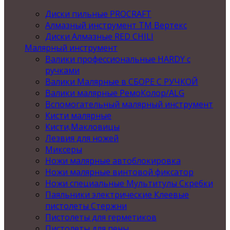
Диски пильные PROCRAFT
Алмазный инструмент ТМ Вертекс
Диски Алмазные RED CHILI
Малярный инструмент
Валики профессиональные HARDY с
ручками
Валики Малярные в СБОРЕ С РУЧКОЙ
Валики малярные РемоКолор/ALG
Вспомогательный малярный инструмент
Кисти малярные
Кисти,Макловицы
Лезвия для ножей
Миксеры
Ножи малярные автоблокировка
Ножи малярные винтовой фиксатор
Ножи специальные Мультитулы Скребки
Паяльники электрические Клеевые
пистолеты Стержни
Пистолеты для герметиков
Пистолеты для пены