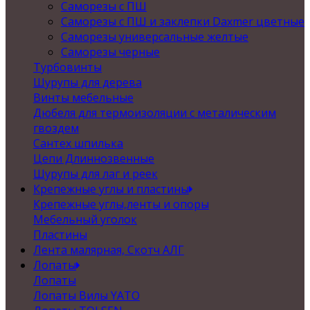
Саморезы с ПШ
Саморезы с ПШ и заклепки Daxmer цветные
Саморезы универсальные желтые
Саморезы черные
Турбовинты
Шурупы для дерева
Винты мебельные
Дюбеля для термоизоляции с металическим
гвоздем
Сантех шпилька
Цепи Длиннозвенные
Шурупы для лаг и реек
Крепежные углы и пластины
Крепежные углы,ленты и опоры
Мебельный уголок
Пластины
Лента малярная, Скотч АЛГ
Лопаты
Лопаты
Лопаты Вилы YATO