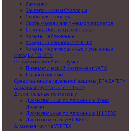
Заклепки
Заклепочники и Степлеры
Скобы для степлера
Скобы-гвозди для пневмопистолетов
Стропы .Пояса страховочные
Хомуты Нейлоновые
Хомуты Нейлоновые VERTEX
Хомуты Нерж червячные и усиленные
Насадки TOLSEN
Пневматический инструмент
Пневматический инструмент YATO
Шланги пневмо
Средства индивидуальной защиты JETA SAFETY
Алмазная группа Diamond King
Диски пильные по металлу
Диски пильные по Алюминию Трио
Диамант
Диски пильные по Алюминию HILBERG
Диски по металлу HILBERG
Алмазная группа VERTEX