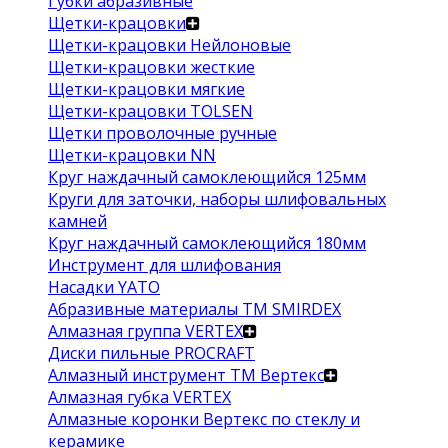
Губки абразивные
Щетки-крацовки
Щетки-крацовки Нейлоновые
Щетки-крацовки жесткие
Щетки-крацовки мягкие
Щетки-крацовки TOLSEN
Щетки проволочные ручные
Щетки-крацовки NN
Круг наждачный самоклеющийся 125мм
Круги для заточки, наборы шлифовальных
камней
Круг наждачный самоклеющийся 180мм
Инструмент для шлифования
Насадки YATO
Абразивные материалы ТМ SMIRDEX
Алмазная группа VERTEX
Диски пильные PROCRAFT
Алмазный инструмент ТМ Вертекс
Алмазная губка VERTEX
Алмазные коронки Вертекс по стеклу и
керамике