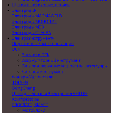
Щетки пластиковые, веники
Электроды
Электроды MAGMAWELD
Электроды МОНОЛИТ
Электроды МЭЗ
Электроды СТАСВА
Электроинструмент
Портативные электростанции
DCK
Запчасти DCK
Аккумуляторный инструмент
Батареи, зарядные устройства, аксессуары
Сетевой инструмент
Фонари-Удлинители
TOLSEN
DongCheng
Цепи для Бензо и Электропил VERTEX
Компрессоры
PROCRAFT, SMART
Мотоблоки