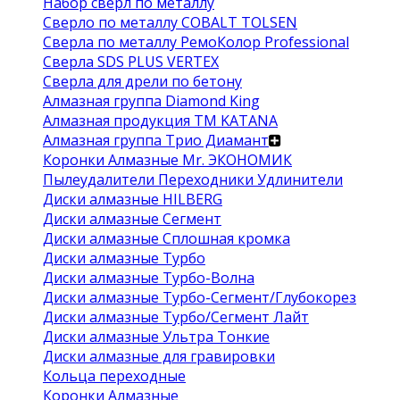
Набор сверл по металлу
Сверло по металлу COBALT TOLSEN
Сверла по металлу РемоКолор Professional
Сверла SDS PLUS VERTEX
Сверла для дрели по бетону
Алмазная группа Diamond King
Алмазная продукция ТМ KATANA
Алмазная группа Трио Диамант
Коронки Алмазные Mr. ЭКОНОМИК
Пылеудалители Переходники Удлинители
Диски алмазные HILBERG
Диски алмазные Сегмент
Диски алмазные Сплошная кромка
Диски алмазные Турбо
Диски алмазные Турбо-Волна
Диски алмазные Турбо-Сегмент/Глубокорез
Диски алмазные Турбо/Сегмент Лайт
Диски алмазные Ультра Тонкие
Диски алмазные для гравировки
Кольца переходные
Коронки Алмазные