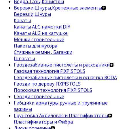
Ведра,Тазы,Канистры
Веревки,Шнуры,Крепежные элементы
Веревки,Шнуры
Канаты
Канаты ALG намотки DIY
Канаты ALG на катушке
Мешки строительные
Пакеты для мусора
Стяжные ремни , Багажки
Шпагаты
Гвоздезабивные пистолеты и расходники
Газовая технология FIXPISTOLS
Гвоздезабивные пистолеты и оснастка RODA
Гвозди по дереву FIXPISTOLS
Пороховая технология FIXPISTOLS
Гвозди строительные
Гибщики арматуры ручные и пружинные
зажимы
Грунтовка Акриловая и Пластификаторы
Пластификаторы и Фибра
Диски отрезные