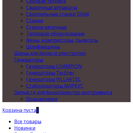
Садовая техника
Сварочные аппараты
Сверлильные станки DIAM
Станки
Станки заточные
Тепловое оборудование
Фены, компрессоры, пылесосы
Шлифмашины
Шины для бензо и электропил
Генераторы
Генераторы CHAMPION
Генераторы TecEner
Генераторы VILLARTEC
Стабилизаторы МАРКУС
Запчасти для бензо\электро инструмента
Подшипники
Корзина пуста
0
Все товары
Новинки