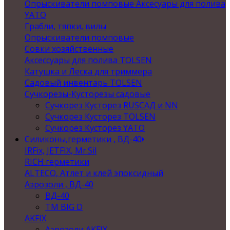
Опрыскиватели помповые Аксесуары для полива
YATO
Грабли, тяпки, вилы
Опрыскиватели помповые
Совки хозяйственные
Аксессуары для полива TOLSEN
Катушка и Леска для триммера
Садовый инвентарь TOLSEN
Сучкорезы-Кусторезы садовые
Сучкорез Кусторез RUSСАД и NN
Сучкорез Кусторез TOLSEN
Сучкорез Кусторез YATO
Силиконы,герметики , ВД-40
IRFix, JETFIX, Mr.Sil
RICH герметики
ALTECO, Атлет и клей эпоксидный
Аэрозоли , ВД-40
ВД-40
TM BIG D
AKFIX
Аэрозоли AKFIX