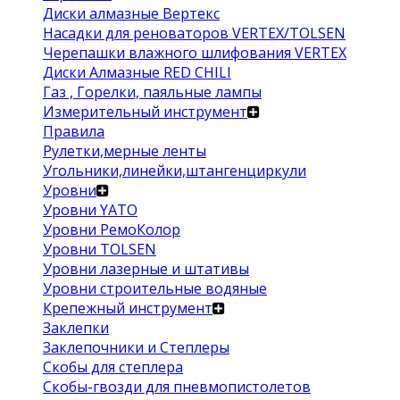
Диски алмазные Вертекс
Насадки для реноваторов VERTEX/TOLSEN
Черепашки влажного шлифования VERTEX
Диски Алмазные RED CHILI
Газ , Горелки, паяльные лампы
Измерительный инструмент
Правила
Рулетки,мерные ленты
Угольники,линейки,штангенциркули
Уровни
Уровни YATO
Уровни РемоКолор
Уровни TOLSEN
Уровни лазерные и штативы
Уровни строительные водяные
Крепежный инструмент
Заклепки
Заклепочники и Степлеры
Скобы для степлера
Скобы-гвозди для пневмопистолетов