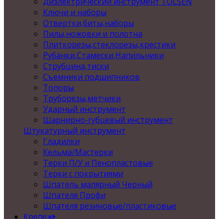
Диэлектрический инструмент TOLSEN
Ключи и наборы
Отвертки,биты,наборы
Пилы,ножовки и полотна
Плиткорезы,стеклорезы,крестики
Рубанки,Стамески,Напильники
Струбцина,тиски
Съемники подшипников
Топоры
Труборезы,метчики
Ударный инструмент
Шарнирно-губцевый инструмент
Штукатурный инструмент
Гладилки
Кельма/Мастерки
Терки П/У и Пенопластовые
Терки с покрытиями
Шпатель малярный Черный
Шпателя Профи
Шпателя резиновые/пластиковые
Крепеж