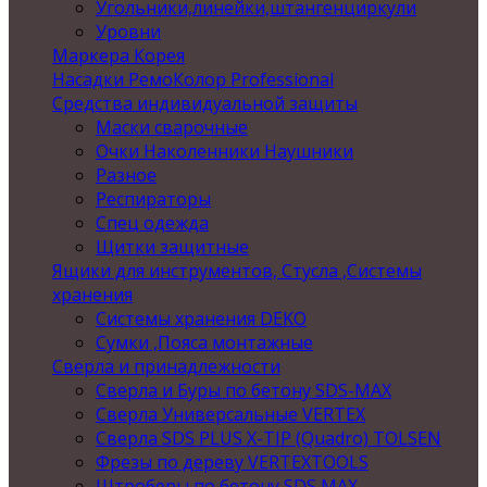
Угольники,линейки,штангенциркули
Уровни
Маркера Корея
Насадки РемоКолор Professional
Средства индивидуальной защиты
Маски сварочные
Очки Наколенники Наушники
Разное
Респираторы
Спец одежда
Щитки защитные
Ящики для инструментов, Стусла ,Системы
хранения
Системы хранения DEKO
Сумки ,Пояса монтажные
Сверла и принадлежности
Сверла и Буры по бетону SDS-MAX
Сверла Универсальные VERTEX
Сверла SDS PLUS X-TIP (Quadro) TOLSEN
Фрезы по дереву VERTEXTOOLS
Штроберы по бетону SDS MAX