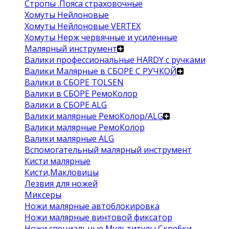
Стропы .Пояса страховочные
Хомуты Нейлоновые
Хомуты Нейлоновые VERTEX
Хомуты Нерж червячные и усиленные
Малярный инструмент
Валики профессиональные HARDY с ручками
Валики Малярные в СБОРЕ С РУЧКОЙ
Валики в СБОРЕ TOLSEN
Валики в СБОРЕ РемоКолор
Валики в СБОРЕ ALG
Валики малярные РемоКолор/ALG
Валики малярные РемоКолор
Валики малярные ALG
Вспомогательный малярный инструмент
Кисти малярные
Кисти,Макловицы
Лезвия для ножей
Миксеры
Ножи малярные автоблокировка
Ножи малярные винтовой фиксатор
Ножи специальные Мультитулы Скребки