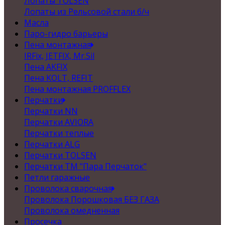
Лопаты TOLSEN
Лопаты из Рельсовой стали б/ч
Масла
Паро-гидро барьеры
Пена монтажная
IRFix, JETFIX, Mr.Sil
Пена AKFIX
Пена KOLT, REFIT
Пена монтажная PROFFLEX
Перчатки
Перчатки NN
Перчатки AVIORA
Перчатки теплые
Перчатки ALG
Перчатки TOLSEN
Перчатки ТМ "Пара Перчаток"
Петли гаражные
Проволока сварочная
Проволока Порошковая БЕЗ ГАЗА
Проволока омедненная
Просечка