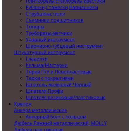
Плиткорезы,стеклорезы,крестики
Рубанки,Стамески,Напильники
Струбцина,тиски
Съемники подшипников
Топоры
Труборезы,метчики
Ударный инструмент
Шарнирно-губцевый инструмент
Штукатурный инструмент
Гладилки
Кельма/Мастерки
Терки П/У и Пенопластовые
Терки с покрытиями
Шпатель малярный Черный
Шпателя Профи
Шпателя резиновые/пластиковые
Крепеж
Анкера металлические
Анкерный болт с кольцом
Дюбель Рамный металлический, MOLLY
Дюбеля пластиковые