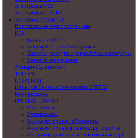
Электроды МЭЗ
Электроды СТАСВА
Электроинструмент
Портативные электростанции
DCK
Запчасти DCK
Аккумуляторный инструмент
Батареи, зарядные устройства, аксессуары
Сетевой инструмент
Фонари-Удлинители
TOLSEN
DongCheng
Цепи для Бензо и Электропил VERTEX
Компрессоры
PROCRAFT, SMART
Мотоблоки
Автотовары
Аккумуляторные гайковерты
Аккумуляторные дрели\шуруповерты
Аппараты для сварки пластиковых труб