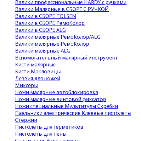
Валики профессиональные HARDY с ручками
Валики Малярные в СБОРЕ С РУЧКОЙ
Валики в СБОРЕ TOLSEN
Валики в СБОРЕ РемоКолор
Валики в СБОРЕ ALG
Валики малярные РемоКолор/ALG
Валики малярные РемоКолор
Валики малярные ALG
Вспомогательный малярный инструмент
Кисти малярные
Кисти,Макловицы
Лезвия для ножей
Миксеры
Ножи малярные автоблокировка
Ножи малярные винтовой фиксатор
Ножи специальные Мультитулы Скребки
Паяльники электрические Клеевые пистолеты
Стержни
Пистолеты для герметиков
Пистолеты для пены
Специальный инструмент