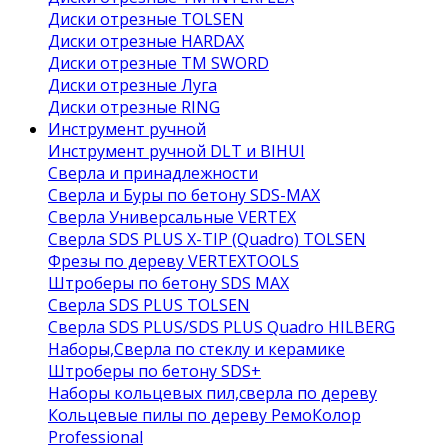
Диски отрезные TOLSEN
Диски отрезные HARDAX
Диски отрезные ТМ SWORD
Диски отрезные Луга
Диски отрезные RING
Инструмент ручной
Инструмент ручной DLT и BIHUI
Сверла и принадлежности
Сверла и Буры по бетону SDS-MAX
Сверла Универсальные VERTEX
Сверла SDS PLUS X-TIP (Quadro) TOLSEN
Фрезы по дереву VERTEXTOOLS
Штроберы по бетону SDS MAX
Сверла SDS PLUS TOLSEN
Сверла SDS PLUS/SDS PLUS Quadro HILBERG
Наборы,Сверла по стеклу и керамике
Штроберы по бетону SDS+
Наборы кольцевых пил,сверла по дереву
Кольцевые пилы по дереву РемоКолор
Professional