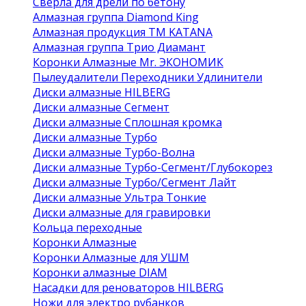
Сверла для дрели по бетону
Алмазная группа Diamond King
Алмазная продукция ТМ KATANA
Алмазная группа Трио Диамант
Коронки Алмазные Mr. ЭКОНОМИК
Пылеудалители Переходники Удлинители
Диски алмазные HILBERG
Диски алмазные Сегмент
Диски алмазные Сплошная кромка
Диски алмазные Турбо
Диски алмазные Турбо-Волна
Диски алмазные Турбо-Сегмент/Глубокорез
Диски алмазные Турбо/Сегмент Лайт
Диски алмазные Ультра Тонкие
Диски алмазные для гравировки
Кольца переходные
Коронки Алмазные
Коронки Алмазные для УШМ
Коронки алмазные DIAM
Насадки для реноваторов HILBERG
Ножи для электро рубанков