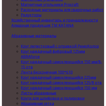
Магнитные угольники Procraft
Расходные материалы для сварочных работ
Редукторы
Хозяйственный инвентарь и принадлежности
Алмазная продукция ТМ KATANA
Абразивные материалы
Круг лепестковый с оправкой РемоКолор
Круг наждачный фибровый 125мм
ABRAforce
Круг наждачный самоклеющийся 150 мм/8-
15 отв
Лента бесконечная 100*610
Круг наждачный самоклеющийся 225мм
Круг наждачный самоклеющийся 125/8 отв
Круг наждачный самоклеющийся 150 мм
Листы абразивные
Круги для шлифовки и полировки
Абразивная сетка