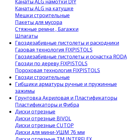
Канаты ALG намотки DIY
Канаты ALG на катушке
Мешки строительные
Пакеты для мусора
Стяжные ремни , Багажки
Шпагаты
Гвоздезабивные пистолеты и расходники
Газовая технология FIXPISTOLS
Гвоздезабивные пистолеты и оснастка RODA
Гвозди по дереву FIXPISTOLS
Пороховая технология FIXPISTOLS
Гвозди строительные
Гибщики арматуры ручные и пружинные
зажимы
Грунтовка Акриловая и Пластификаторы
Пластификаторы и Фибра
Диски отрезные
Диски отрезные BIVOL
Диски отрезные CUTOP
Диски для мини-УШМ 76 мм
Диски отрезные ТМ INTERFLEX