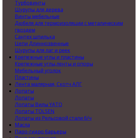
Турбовинты
Шурупы для дерева
Винты мебельные
Дюбеля для термоизоляции с металическим
гвоздем
Сантех шпилька
Цепи Длиннозвенные
Шурупы для лаг и реек
Крепежные углы и пластины
Крепежные углы,ленты и опоры
Мебельный уголок
Пластины
Лента малярная, Скотч АЛГ
Лопаты
Лопаты
Лопаты Вилы YATO
Лопаты TOLSEN
Лопаты из Рельсовой стали б/ч
Масла
Паро-гидро барьеры