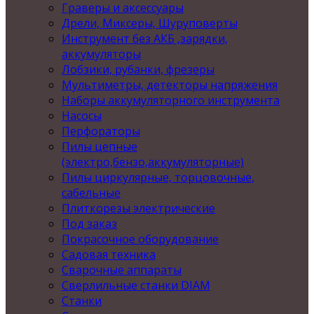
Граверы и аксессуары
Дрели, Миксеры, Шуруповерты
Инструмент без АКБ ,зарядки,
аккумуляторы
Лобзики, рубанки, фрезеры
Мультиметры, детекторы напряжения
Наборы аккумуляторного инструмента
Насосы
Перфораторы
Пилы цепные
(электро,бензо,аккумуляторные)
Пилы циркулярные, торцовочные,
сабельные
Плиткорезы электрические
Под заказ
Покрасочное оборудование
Садовая техника
Сварочные аппараты
Сверлильные станки DIAM
Станки