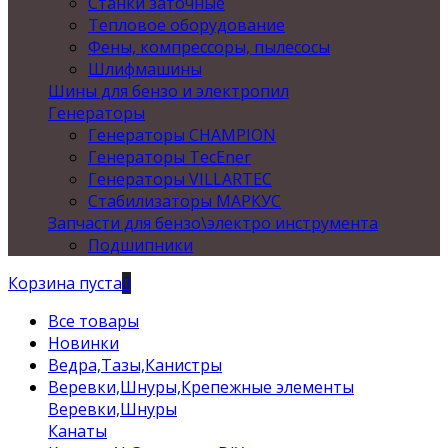
Станки заточные
Тепловое оборудование
Фены, компрессоры, пылесосы
Шлифмашины
Шины для бензо и электропил
Генераторы
Генераторы CHAMPION
Генераторы TecEner
Генераторы VILLARTEC
Стабилизаторы МАРКУС
Запчасти для бензо\электро инструмента
Подшипники
Корзина пуста
0
Все товары
Новинки
Ведра,Тазы,Канистры
Веревки,Шнуры,Крепежные элементы
Веревки,Шнуры
Канаты