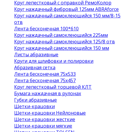
Круг лепестковый с оправкой РемоКолор
Круг наждачный фибровый 125мм ABRAforce
Круг наждачный самоклеющийся 150 мм/8-15
отв
Лента бесконечная 100*610
Круг наждачный самоклеющийся 225мм
Круг наждачный самоклеющийся 125/8 отв
Круг наждачный самоклеющийся 150 мм
Листы абразивные
Круги для шлифовки и полировки
Абразивная сетка
Лента бесконечная 75х533
Лента бесконечная 75х457
Круг лепестковый торцевой КЛТ
Бумага наждачная в рулонах
Губки абразивные
Щетки-крацовки
Щетки-крацовки Нейлоновые
Щетки-крацовки жесткие
Щетки-крацовки мягкие