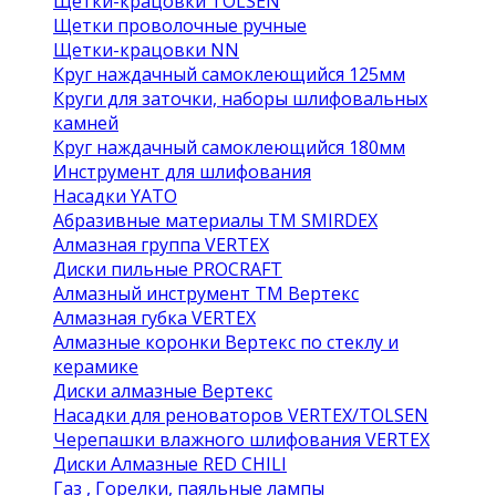
Щетки-крацовки TOLSEN
Щетки проволочные ручные
Щетки-крацовки NN
Круг наждачный самоклеющийся 125мм
Круги для заточки, наборы шлифовальных
камней
Круг наждачный самоклеющийся 180мм
Инструмент для шлифования
Насадки YATO
Абразивные материалы ТМ SMIRDEX
Алмазная группа VERTEX
Диски пильные PROCRAFT
Алмазный инструмент ТМ Вертекс
Алмазная губка VERTEX
Алмазные коронки Вертекс по стеклу и
керамике
Диски алмазные Вертекс
Насадки для реноваторов VERTEX/TOLSEN
Черепашки влажного шлифования VERTEX
Диски Алмазные RED CHILI
Газ , Горелки, паяльные лампы