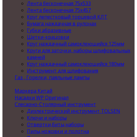
Лента бесконечная 75х533
Лента бесконечная 75х457
Круг лепестковый торцевой КЛТ
Бумага наждачная в рулонах
Губки абразивные
Щетки-крацовки
Круг наждачный самоклеющийся 125мм
Круги для заточки, наборы шлифовальных
камней
Круг наждачный самоклеющийся 180мм
Инструмент для шлифования
Газ , Горелки, паяльные лампы
Маркера Китай
Насадки WP Оригинал
Слесарно-Столярный инструмент
Диэлектрический инструмент TOLSEN
Ключи и наборы
Отвертки,биты,наборы
Пилы,ножовки и полотна