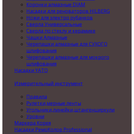
Коронки алмазные DIAM
Насадки для реноваторов HILBERG
Ножи для электро рубанков
Сверла Универсальные
Сверла по стеклу и керамике
Чашки Алмазные
Черепашки алмазные для СУХОГО
шлифования
Черепашки алмазные для мокрого
шлифования
Насадки YATO
Измерительный инструмент
Правила
Рулетки,мерные ленты
Угольники,линейки,штангенциркули
Уровни
Маркера Корея
Насадки РемоКолор Professional