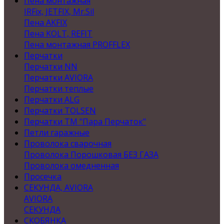
Пена монтажная
IRFix, JETFIX, Mr.Sil
Пена AKFIX
Пена KOLT, REFIT
Пена монтажная PROFFLEX
Перчатки
Перчатки NN
Перчатки AVIORA
Перчатки теплые
Перчатки ALG
Перчатки TOLSEN
Перчатки ТМ "Пара Перчаток"
Петли гаражные
Проволока сварочная
Проволока Порошковая БЕЗ ГАЗА
Проволока омедненная
Просечка
СЕКУНДА, AVIORA
AVIORA
СЕКУНДА
СКОБЯНКА