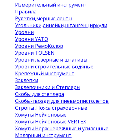
Измерительный инструмент
Правила
Рулетки,мерные ленты
Угольники,линейки,штангенциркули
Уровни
Уровни YATO
Уровни РемоКолор
Уровни TOLSEN
Уровни лазерные и штативы
Уровни строительные водяные
Крепежный инструмент
Заклепки
Заклепочники и Степлеры
Скобы для степлера
Скобы-гвозди для пневмопистолетов
Стропы .Пояса страховочные
Хомуты Нейлоновые
Хомуты Нейлоновые VERTEX
Хомуты Нерж червячные и усиленные
Малярный инструмент