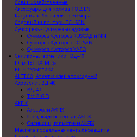
Совки хозяйственные
Аксессуары для полива TOLSEN
Катушка и Леска для триммера
Садовый инвентарь TOLSEN
Сучкорезы-Кусторезы садовые
Сучкорез Кусторез RUSСАД и NN
Сучкорез Кусторез TOLSEN
Сучкорез Кусторез YATO
Силиконы,герметики , ВД-40
IRFix, JETFIX, Mr.Sil
RICH герметики
ALTECO, Атлет и клей эпоксидный
Аэрозоли , ВД-40
ВД-40
TM BIG D
AKFIX
Аэрозоли AKFIX
Клея, жидкие гвозди AKFIX
Силиконы, герметики AKFIX
Мастика,кровельная лента,биозащита
Герметики силиконовые