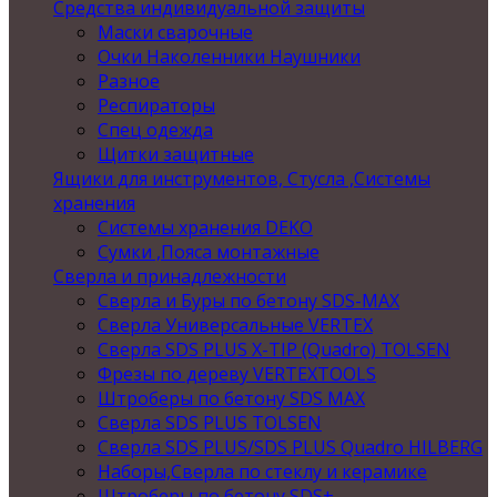
Средства индивидуальной защиты
Маски сварочные
Очки Наколенники Наушники
Разное
Респираторы
Спец одежда
Щитки защитные
Ящики для инструментов, Стусла ,Системы
хранения
Системы хранения DEKO
Сумки ,Пояса монтажные
Сверла и принадлежности
Сверла и Буры по бетону SDS-MAX
Сверла Универсальные VERTEX
Сверла SDS PLUS X-TIP (Quadro) TOLSEN
Фрезы по дереву VERTEXTOOLS
Штроберы по бетону SDS MAX
Сверла SDS PLUS TOLSEN
Сверла SDS PLUS/SDS PLUS Quadro HILBERG
Наборы,Сверла по стеклу и керамике
Штроберы по бетону SDS+