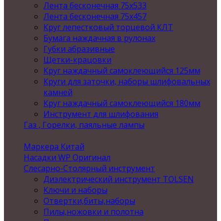
Лента бесконечная 75х533
Лента бесконечная 75х457
Круг лепестковый торцевой КЛТ
Бумага наждачная в рулонах
Губки абразивные
Щетки-крацовки
Круг наждачный самоклеющийся 125мм
Круги для заточки, наборы шлифовальных
камней
Круг наждачный самоклеющийся 180мм
Инструмент для шлифования
Газ , Горелки, паяльные лампы
Маркера Китай
Насадки WP Оригинал
Слесарно-Столярный инструмент
Диэлектрический инструмент TOLSEN
Ключи и наборы
Отвертки,биты,наборы
Пилы,ножовки и полотна