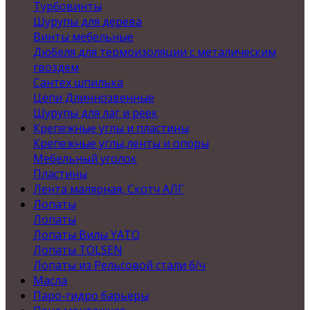
Турбовинты
Шурупы для дерева
Винты мебельные
Дюбеля для термоизоляции с металическим
гвоздем
Сантех шпилька
Цепи Длиннозвенные
Шурупы для лаг и реек
Крепежные углы и пластины
Крепежные углы,ленты и опоры
Мебельный уголок
Пластины
Лента малярная, Скотч АЛГ
Лопаты
Лопаты
Лопаты Вилы YATO
Лопаты TOLSEN
Лопаты из Рельсовой стали б/ч
Масла
Паро-гидро барьеры