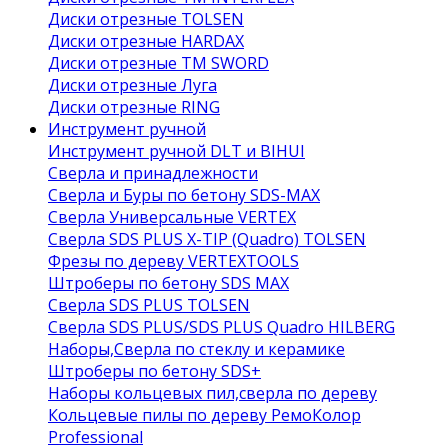
Диски отрезные TOLSEN
Диски отрезные HARDAX
Диски отрезные ТМ SWORD
Диски отрезные Луга
Диски отрезные RING
Инструмент ручной
Инструмент ручной DLT и BIHUI
Сверла и принадлежности
Сверла и Буры по бетону SDS-MAX
Сверла Универсальные VERTEX
Сверла SDS PLUS X-TIP (Quadro) TOLSEN
Фрезы по дереву VERTEXTOOLS
Штроберы по бетону SDS MAX
Сверла SDS PLUS TOLSEN
Сверла SDS PLUS/SDS PLUS Quadro HILBERG
Наборы,Сверла по стеклу и керамике
Штроберы по бетону SDS+
Наборы кольцевых пил,сверла по дереву
Кольцевые пилы по дереву РемоКолор
Professional