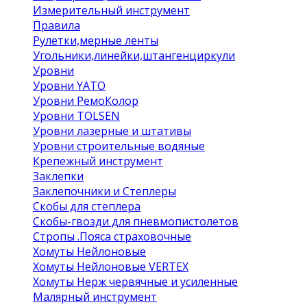
Измерительный инструмент
Правила
Рулетки,мерные ленты
Угольники,линейки,штангенциркули
Уровни
Уровни YATO
Уровни РемоКолор
Уровни TOLSEN
Уровни лазерные и штативы
Уровни строительные водяные
Крепежный инструмент
Заклепки
Заклепочники и Степлеры
Скобы для степлера
Скобы-гвозди для пневмопистолетов
Стропы .Пояса страховочные
Хомуты Нейлоновые
Хомуты Нейлоновые VERTEX
Хомуты Нерж червячные и усиленные
Малярный инструмент