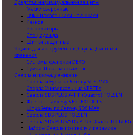
Средства индивидуальной защиты
Маски сварочные
Очки Наколенники Наушники
Разное
Респираторы
Спец одежда
Щитки защитные
Ящики для инструментов, Стусла ,Системы
хранения
Системы хранения DEKO
Сумки ,Пояса монтажные
Сверла и принадлежности
Сверла и Буры по бетону SDS-MAX
Сверла Универсальные VERTEX
Сверла SDS PLUS X-TIP (Quadro) TOLSEN
Фрезы по дереву VERTEXTOOLS
Штроберы по бетону SDS MAX
Сверла SDS PLUS TOLSEN
Сверла SDS PLUS/SDS PLUS Quadro HILBERG
Наборы,Сверла по стеклу и керамике
Штроберы по бетону SDS+