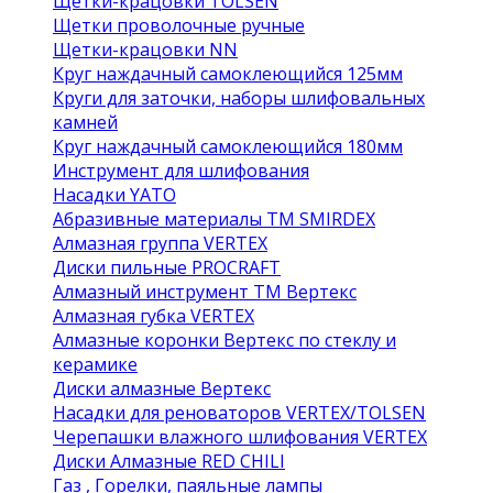
Щетки-крацовки TOLSEN
Щетки проволочные ручные
Щетки-крацовки NN
Круг наждачный самоклеющийся 125мм
Круги для заточки, наборы шлифовальных
камней
Круг наждачный самоклеющийся 180мм
Инструмент для шлифования
Насадки YATO
Абразивные материалы ТМ SMIRDEX
Алмазная группа VERTEX
Диски пильные PROCRAFT
Алмазный инструмент ТМ Вертекс
Алмазная губка VERTEX
Алмазные коронки Вертекс по стеклу и
керамике
Диски алмазные Вертекс
Насадки для реноваторов VERTEX/TOLSEN
Черепашки влажного шлифования VERTEX
Диски Алмазные RED CHILI
Газ , Горелки, паяльные лампы