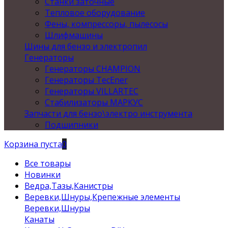
Станки заточные
Тепловое оборудование
Фены, компрессоры, пылесосы
Шлифмашины
Шины для бензо и электропил
Генераторы
Генераторы CHAMPION
Генераторы TecEner
Генераторы VILLARTEC
Стабилизаторы МАРКУС
Запчасти для бензо\электро инструмента
Подшипники
Корзина пуста
0
Все товары
Новинки
Ведра,Тазы,Канистры
Веревки,Шнуры,Крепежные элементы
Веревки,Шнуры
Канаты