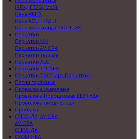
Пена монтажная
IRFix, JETFIX, Mr.Sil
Пена AKFIX
Пена KOLT, REFIT
Пена монтажная PROFFLEX
Перчатки
Перчатки NN
Перчатки AVIORA
Перчатки теплые
Перчатки ALG
Перчатки TOLSEN
Перчатки ТМ "Пара Перчаток"
Петли гаражные
Проволока сварочная
Проволока Порошковая БЕЗ ГАЗА
Проволока омедненная
Просечка
СЕКУНДА, AVIORA
AVIORA
СЕКУНДА
СКОБЯНКА