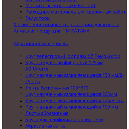
Магнитные угольники Procraft
Расходные материалы для сварочных работ
Редукторы
Хозяйственный инвентарь и принадлежности
Алмазная продукция ТМ KATANA
Абразивные материалы
Круг лепестковый с оправкой РемоКолор
Круг наждачный фибровый 125мм
ABRAforce
Круг наждачный самоклеющийся 150 мм/8-
15 отв
Лента бесконечная 100*610
Круг наждачный самоклеющийся 225мм
Круг наждачный самоклеющийся 125/8 отв
Круг наждачный самоклеющийся 150 мм
Листы абразивные
Круги для шлифовки и полировки
Абразивная сетка