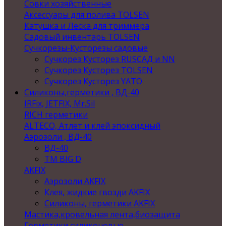
Совки хозяйственные
Аксессуары для полива TOLSEN
Катушка и Леска для триммера
Садовый инвентарь TOLSEN
Сучкорезы-Кусторезы садовые
Сучкорез Кусторез RUSСАД и NN
Сучкорез Кусторез TOLSEN
Сучкорез Кусторез YATO
Силиконы,герметики , ВД-40
IRFix, JETFIX, Mr.Sil
RICH герметики
ALTECO, Атлет и клей эпоксидный
Аэрозоли , ВД-40
ВД-40
TM BIG D
AKFIX
Аэрозоли AKFIX
Клея, жидкие гвозди AKFIX
Силиконы, герметики AKFIX
Мастика,кровельная лента,биозащита
Герметики силиконовые