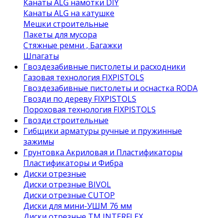
Канаты ALG намотки DIY
Канаты ALG на катушке
Мешки строительные
Пакеты для мусора
Стяжные ремни , Багажки
Шпагаты
Гвоздезабивные пистолеты и расходники
Газовая технология FIXPISTOLS
Гвоздезабивные пистолеты и оснастка RODA
Гвозди по дереву FIXPISTOLS
Пороховая технология FIXPISTOLS
Гвозди строительные
Гибщики арматуры ручные и пружинные
зажимы
Грунтовка Акриловая и Пластификаторы
Пластификаторы и Фибра
Диски отрезные
Диски отрезные BIVOL
Диски отрезные CUTOP
Диски для мини-УШМ 76 мм
Диски отрезные ТМ INTERFLEX