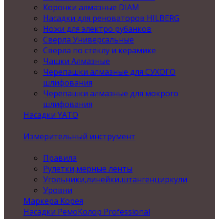
Коронки алмазные DIAM
Насадки для реноваторов HILBERG
Ножи для электро рубанков
Сверла Универсальные
Сверла по стеклу и керамике
Чашки Алмазные
Черепашки алмазные для СУХОГО
шлифования
Черепашки алмазные для мокрого
шлифования
Насадки YATO
Измерительный инструмент
Правила
Рулетки,мерные ленты
Угольники,линейки,штангенциркули
Уровни
Маркера Корея
Насадки РемоКолор Professional