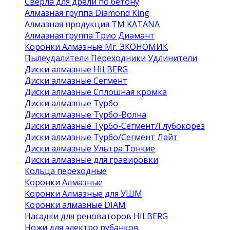
Сверла для дрели по бетону
Алмазная группа Diamond King
Алмазная продукция ТМ KATANA
Алмазная группа Трио Диамант
Коронки Алмазные Mr. ЭКОНОМИК
Пылеудалители Переходники Удлинители
Диски алмазные HILBERG
Диски алмазные Сегмент
Диски алмазные Сплошная кромка
Диски алмазные Турбо
Диски алмазные Турбо-Волна
Диски алмазные Турбо-Сегмент/Глубокорез
Диски алмазные Турбо/Сегмент Лайт
Диски алмазные Ультра Тонкие
Диски алмазные для гравировки
Кольца переходные
Коронки Алмазные
Коронки Алмазные для УШМ
Коронки алмазные DIAM
Насадки для реноваторов HILBERG
Ножи для электро рубанков