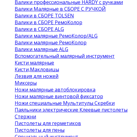
Валики профессиональные HARDY с ручками
Валики Малярные в СБОРЕ С РУЧКОЙ
Валики в СБОРЕ TOLSEN
Валики в СБОРЕ РемоКолор
Валики в СБОРЕ ALG
Валики малярные РемоКолор/ALG
Валики малярные РемоКолор
Валики малярные ALG
Вспомогательный малярный инструмент
Кисти малярные
Кисти,Макловицы
Лезвия для ножей
Миксеры
Ножи малярные автоблокировка
Ножи малярные винтовой фиксатор
Ножи специальные Мультитулы Скребки
Паяльники электрические Клеевые пистолеты
Стержни
Пистолеты для герметиков
Пистолеты для пены
Специальный инструмент