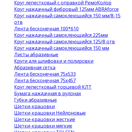
Круг лепестковый с оправкой РемоКолор
Круг наждачный фибровый 125мм ABRAforce
Круг наждачный самоклеющийся 150 мм/8-15
отв
Лента бесконечная 100*610
Круг наждачный самоклеющийся 225мм
Круг наждачный самоклеющийся 125/8 отв
Круг наждачный самоклеющийся 150 мм
Листы абразивные
Круги для шлифовки и полировки
Абразивная сетка
Лента бесконечная 75х533
Лента бесконечная 75х457
Круг лепестковый торцевой КЛТ
Бумага наждачная в рулонах
Губки абразивные
Щетки-крацовки
Щетки-крацовки Нейлоновые
Щетки-крацовки жесткие
Щетки-крацовки мягкие