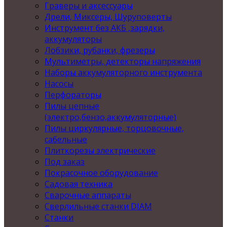
Граверы и аксессуары
Дрели, Миксеры, Шуруповерты
Инструмент без АКБ ,зарядки,
аккумуляторы
Лобзики, рубанки, фрезеры
Мультиметры, детекторы напряжения
Наборы аккумуляторного инструмента
Насосы
Перфораторы
Пилы цепные
(электро,бензо,аккумуляторные)
Пилы циркулярные, торцовочные,
сабельные
Плиткорезы электрические
Под заказ
Покрасочное оборудование
Садовая техника
Сварочные аппараты
Сверлильные станки DIAM
Станки