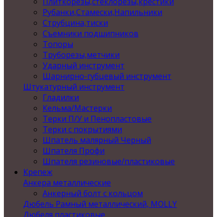
Плиткорезы,стеклорезы,крестики
Рубанки,Стамески,Напильники
Струбцина,тиски
Съемники подшипников
Топоры
Труборезы,метчики
Ударный инструмент
Шарнирно-губцевый инструмент
Штукатурный инструмент
Гладилки
Кельма/Мастерки
Терки П/У и Пенопластовые
Терки с покрытиями
Шпатель малярный Черный
Шпателя Профи
Шпателя резиновые/пластиковые
Крепеж
Анкера металлические
Анкерный болт с кольцом
Дюбель Рамный металлический, MOLLY
Дюбеля пластиковые