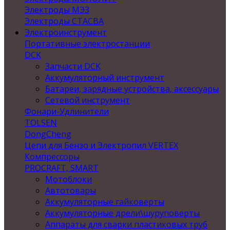
Электроды МЭЗ
Электроды СТАСВА
Электроинструмент
Портативные электростанции
DCK
Запчасти DCK
Аккумуляторный инструмент
Батареи, зарядные устройства, аксессуары
Сетевой инструмент
Фонари-Удлинители
TOLSEN
DongCheng
Цепи для Бензо и Электропил VERTEX
Компрессоры
PROCRAFT, SMART
Мотоблоки
Автотовары
Аккумуляторные гайковерты
Аккумуляторные дрели\шуруповерты
Аппараты для сварки пластиковых труб