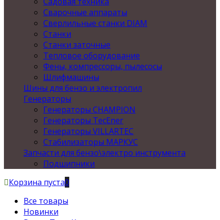
Садовая техника
Сварочные аппараты
Сверлильные станки DIAM
Станки
Станки заточные
Тепловое оборудование
Фены, компрессоры, пылесосы
Шлифмашины
Шины для бензо и электропил
Генераторы
Генераторы CHAMPION
Генераторы TecEner
Генераторы VILLARTEC
Стабилизаторы МАРКУС
Запчасти для бензо\электро инструмента
Подшипники
Корзина пуста
0
Все товары
Новинки