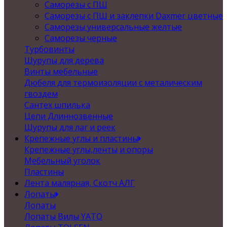
Саморезы с ПШ
Саморезы с ПШ и заклепки Daxmer цветные
Саморезы универсальные желтые
Саморезы черные
Турбовинты
Шурупы для дерева
Винты мебельные
Дюбеля для термоизоляции с металическим
гвоздем
Сантех шпилька
Цепи Длиннозвенные
Шурупы для лаг и реек
Крепежные углы и пластины
Крепежные углы,ленты и опоры
Мебельный уголок
Пластины
Лента малярная, Скотч АЛГ
Лопаты
Лопаты
Лопаты Вилы YATO