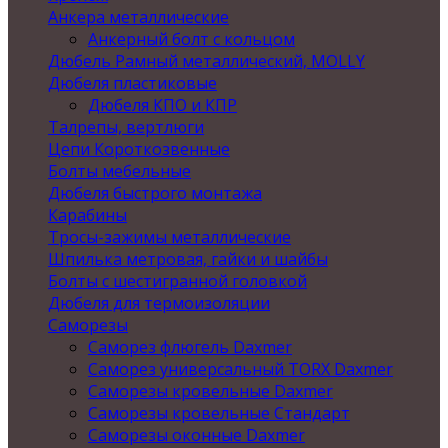
Анкера металлические
Анкерный болт с кольцом
Дюбель Рамный металлический, MOLLY
Дюбеля пластиковые
Дюбеля КПО и КПР
Талрепы, вертлюги
Цепи Короткозвенные
Болты мебельные
Дюбеля быстрого монтажа
Карабины
Тросы-зажимы металлические
Шпилька метровая, гайки и шайбы
Болты с шестигранной головкой
Дюбеля для термоизоляции
Саморезы
Саморез флюгель Daxmer
Саморез универсальный TORX Daxmer
Саморезы кровельные Daxmer
Саморезы кровельные Стандарт
Саморезы оконные Daxmer