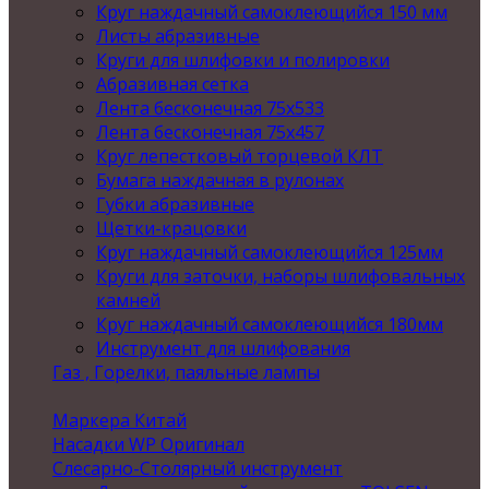
Круг наждачный самоклеющийся 150 мм
Листы абразивные
Круги для шлифовки и полировки
Абразивная сетка
Лента бесконечная 75х533
Лента бесконечная 75х457
Круг лепестковый торцевой КЛТ
Бумага наждачная в рулонах
Губки абразивные
Щетки-крацовки
Круг наждачный самоклеющийся 125мм
Круги для заточки, наборы шлифовальных
камней
Круг наждачный самоклеющийся 180мм
Инструмент для шлифования
Газ , Горелки, паяльные лампы
Маркера Китай
Насадки WP Оригинал
Слесарно-Столярный инструмент