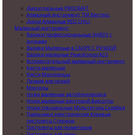
Диски пильные PROCRAFT
Алмазный инструмент ТМ Вертекс
Диски Алмазные RED CHILI
Малярный инструмент
Валики профессиональные HARDY с
ручками
Валики Малярные в СБОРЕ С РУЧКОЙ
Валики малярные РемоКолор/ALG
Вспомогательный малярный инструмент
Кисти малярные
Кисти,Макловицы
Лезвия для ножей
Миксеры
Ножи малярные автоблокировка
Ножи малярные винтовой фиксатор
Ножи специальные Мультитулы Скребки
Паяльники электрические Клеевые
пистолеты Стержни
Пистолеты для герметиков
Пистолеты для пены