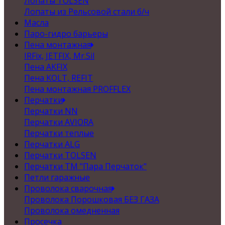
Лопаты TOLSEN
Лопаты из Рельсовой стали б/ч
Масла
Паро-гидро барьеры
Пена монтажная
IRFix, JETFIX, Mr.Sil
Пена AKFIX
Пена KOLT, REFIT
Пена монтажная PROFFLEX
Перчатки
Перчатки NN
Перчатки AVIORA
Перчатки теплые
Перчатки ALG
Перчатки TOLSEN
Перчатки ТМ "Пара Перчаток"
Петли гаражные
Проволока сварочная
Проволока Порошковая БЕЗ ГАЗА
Проволока омедненная
Просечка