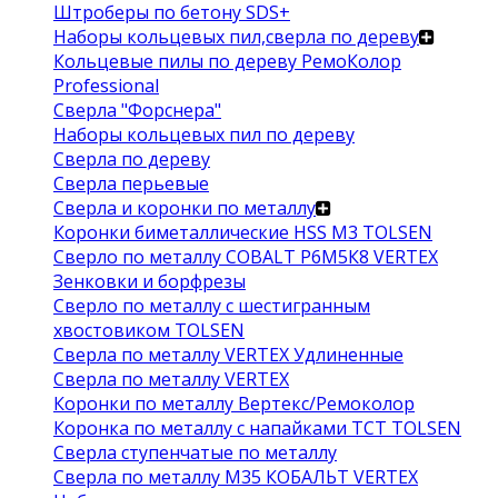
Штроберы по бетону SDS+
Наборы кольцевых пил,сверла по дереву
Кольцевые пилы по дереву РемоКолор
Professional
Сверла "Форснера"
Наборы кольцевых пил по дереву
Сверла по дереву
Сверла перьевые
Сверла и коронки по металлу
Коронки биметаллические HSS M3 TOLSEN
Сверло по металлу COBALT Р6М5К8 VERTEX
Зенковки и борфрезы
Сверло по металлу с шестигранным
хвостовиком TOLSEN
Сверла по металлу VERTEX Удлиненные
Сверла по металлу VERTEX
Коронки по металлу Вертекс/Ремоколор
Коронка по металлу с напайками TCT TOLSEN
Сверла ступенчатые по металлу
Сверла по металлу М35 КОБАЛЬТ VERTEX