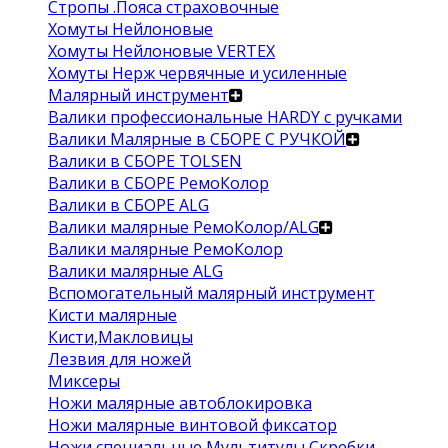
Стропы .Пояса страховочные
Хомуты Нейлоновые
Хомуты Нейлоновые VERTEX
Хомуты Нерж червячные и усиленные
Малярный инструмент
Валики профессиональные HARDY с ручками
Валики Малярные в СБОРЕ С РУЧКОЙ
Валики в СБОРЕ TOLSEN
Валики в СБОРЕ РемоКолор
Валики в СБОРЕ ALG
Валики малярные РемоКолор/ALG
Валики малярные РемоКолор
Валики малярные ALG
Вспомогательный малярный инструмент
Кисти малярные
Кисти,Макловицы
Лезвия для ножей
Миксеры
Ножи малярные автоблокировка
Ножи малярные винтовой фиксатор
Ножи специальные Мультитулы Скребки