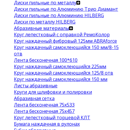
Диски пильные по металлу
Диски пильные по Алюминию Трио Диамант
Диски пильные по Алюминию HILBERG
Диски по металлу HILBERG
Абразивные материалы
Круг лепестковый с оправкой РемоКолор
Круг наждачный фибровый 125мм ABRAforce
Круг наждачный самоклеющийся 150 мм/8-15
отв
Лента бесконечная 100*610
Круг наждачный самоклеющийся 225мм
Круг наждачный самоклеющийся 125/8 отв
Круг наждачный самоклеющийся 150 мм
Листы абразивные
Круги для шлифовки и полировки
Абразивная сетка
Лента бесконечная 75х533
Лента бесконечная 75х457
Круг лепестковый торцевой КЛТ
Бумага наждачная в рулонах