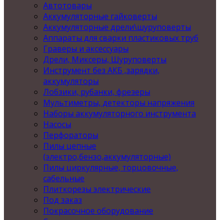
Автотовары
Аккумуляторные гайковерты
Аккумуляторные дрели\шуруповерты
Аппараты для сварки пластиковых труб
Граверы и аксессуары
Дрели, Миксеры, Шуруповерты
Инструмент без АКБ ,зарядки,
аккумуляторы
Лобзики, рубанки, фрезеры
Мультиметры, детекторы напряжения
Наборы аккумуляторного инструмента
Насосы
Перфораторы
Пилы цепные
(электро,бензо,аккумуляторные)
Пилы циркулярные, торцовочные,
сабельные
Плиткорезы электрические
Под заказ
Покрасочное оборудование