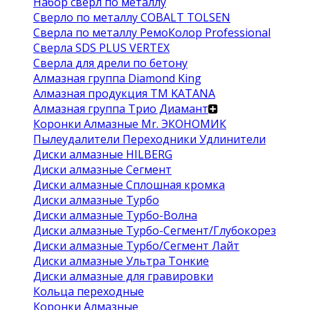
Набор сверл по металлу
Сверло по металлу COBALT TOLSEN
Сверла по металлу РемоКолор Professional
Сверла SDS PLUS VERTEX
Сверла для дрели по бетону
Алмазная группа Diamond King
Алмазная продукция ТМ KATANA
Алмазная группа Трио Диамант
Коронки Алмазные Mr. ЭКОНОМИК
Пылеудалители Переходники Удлинители
Диски алмазные HILBERG
Диски алмазные Сегмент
Диски алмазные Сплошная кромка
Диски алмазные Турбо
Диски алмазные Турбо-Волна
Диски алмазные Турбо-Сегмент/Глубокорез
Диски алмазные Турбо/Сегмент Лайт
Диски алмазные Ультра Тонкие
Диски алмазные для гравировки
Кольца переходные
Коронки Алмазные