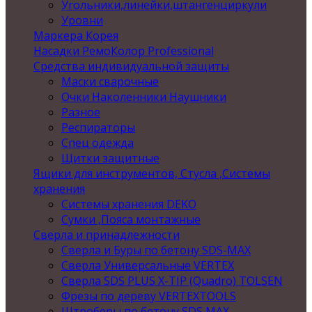
Угольники,линейки,штангенциркули
Уровни
Маркера Корея
Насадки РемоКолор Professional
Средства индивидуальной защиты
Маски сварочные
Очки Наколенники Наушники
Разное
Респираторы
Спец одежда
Щитки защитные
Ящики для инструментов, Стусла ,Системы
хранения
Системы хранения DEKO
Сумки ,Пояса монтажные
Сверла и принадлежности
Сверла и Буры по бетону SDS-MAX
Сверла Универсальные VERTEX
Сверла SDS PLUS X-TIP (Quadro) TOLSEN
Фрезы по дереву VERTEXTOOLS
Штроберы по бетону SDS MAX