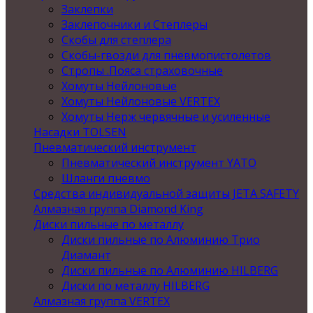
Заклепки
Заклепочники и Степлеры
Скобы для степлера
Скобы-гвозди для пневмопистолетов
Стропы .Пояса страховочные
Хомуты Нейлоновые
Хомуты Нейлоновые VERTEX
Хомуты Нерж червячные и усиленные
Насадки TOLSEN
Пневматический инструмент
Пневматический инструмент YATO
Шланги пневмо
Средства индивидуальной защиты JETA SAFETY
Алмазная группа Diamond King
Диски пильные по металлу
Диски пильные по Алюминию Трио
Диамант
Диски пильные по Алюминию HILBERG
Диски по металлу HILBERG
Алмазная группа VERTEX