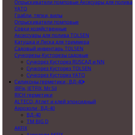
Опрыскиватели помповые Аксесуары для полива
YATO
Грабли, тяпки, вилы
Опрыскиватели помповые
Совки хозяйственные
Аксессуары для полива TOLSEN
Катушка и Леска для триммера
Садовый инвентарь TOLSEN
Сучкорезы-Кусторезы садовые
Сучкорез Кусторез RUSСАД и NN
Сучкорез Кусторез TOLSEN
Сучкорез Кусторез YATO
Силиконы,герметики , ВД-40
IRFix, JETFIX, Mr.Sil
RICH герметики
ALTECO, Атлет и клей эпоксидный
Аэрозоли , ВД-40
ВД-40
TM BIG D
AKFIX
Аэрозоли AKFIX