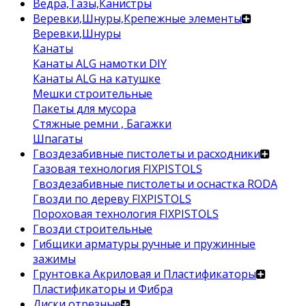
Ведра,Тазы,Канистры
Веревки,Шнуры,Крепежные элементы
Веревки,Шнуры
Канаты
Канаты ALG намотки DIY
Канаты ALG на катушке
Мешки строительные
Пакеты для мусора
Стяжные ремни , Багажки
Шпагаты
Гвоздезабивные пистолеты и расходники
Газовая технология FIXPISTOLS
Гвоздезабивные пистолеты и оснастка RODA
Гвозди по дереву FIXPISTOLS
Пороховая технология FIXPISTOLS
Гвозди строительные
Гибщики арматуры ручные и пружинные
зажимы
Грунтовка Акриловая и Пластификаторы
Пластификаторы и Фибра
Диски отрезные