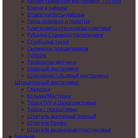
Диэлектрический инструмент TOLSEN
Ключи и наборы
Отвертки,биты,наборы
Пилы,ножовки и полотна
Плиткорезы,стеклорезы,крестики
Рубанки,Стамески,Напильники
Струбцина,тиски
Съемники подшипников
Топоры
Труборезы,метчики
Ударный инструмент
Шарнирно-губцевый инструмент
Штукатурный инструмент
Гладилки
Кельма/Мастерки
Терки П/У и Пенопластовые
Терки с покрытиями
Шпатель малярный Черный
Шпателя Профи
Шпателя резиновые/пластиковые
Крепеж