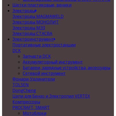
Щетки пластиковые, веники
Электроды
Электроды MAGMAWELD
Электроды МОНОЛИТ
Электроды МЭЗ
Электроды СТАСВА
Электроинструмент
Портативные электростанции
DCK
Запчасти DCK
Аккумуляторный инструмент
Батареи, зарядные устройства, аксессуары
Сетевой инструмент
Фонари-Удлинители
TOLSEN
DongCheng
Цепи для Бензо и Электропил VERTEX
Компрессоры
PROCRAFT, SMART
Мотоблоки