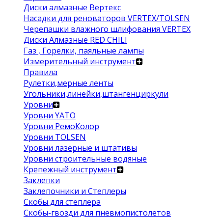
Диски алмазные Вертекс
Насадки для реноваторов VERTEX/TOLSEN
Черепашки влажного шлифования VERTEX
Диски Алмазные RED CHILI
Газ , Горелки, паяльные лампы
Измерительный инструмент
Правила
Рулетки,мерные ленты
Угольники,линейки,штангенциркули
Уровни
Уровни YATO
Уровни РемоКолор
Уровни TOLSEN
Уровни лазерные и штативы
Уровни строительные водяные
Крепежный инструмент
Заклепки
Заклепочники и Степлеры
Скобы для степлера
Скобы-гвозди для пневмопистолетов