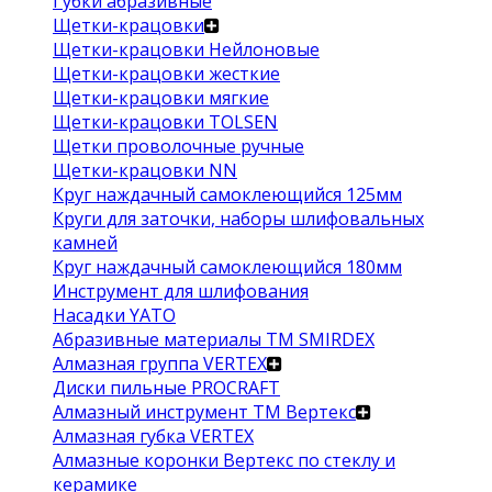
Губки абразивные
Щетки-крацовки
Щетки-крацовки Нейлоновые
Щетки-крацовки жесткие
Щетки-крацовки мягкие
Щетки-крацовки TOLSEN
Щетки проволочные ручные
Щетки-крацовки NN
Круг наждачный самоклеющийся 125мм
Круги для заточки, наборы шлифовальных
камней
Круг наждачный самоклеющийся 180мм
Инструмент для шлифования
Насадки YATO
Абразивные материалы ТМ SMIRDEX
Алмазная группа VERTEX
Диски пильные PROCRAFT
Алмазный инструмент ТМ Вертекс
Алмазная губка VERTEX
Алмазные коронки Вертекс по стеклу и
керамике