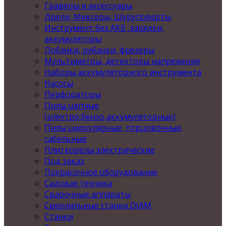
Граверы и аксессуары
Дрели, Миксеры, Шуруповерты
Инструмент без АКБ ,зарядки,
аккумуляторы
Лобзики, рубанки, фрезеры
Мультиметры, детекторы напряжения
Наборы аккумуляторного инструмента
Насосы
Перфораторы
Пилы цепные
(электро,бензо,аккумуляторные)
Пилы циркулярные, торцовочные,
сабельные
Плиткорезы электрические
Под заказ
Покрасочное оборудование
Садовая техника
Сварочные аппараты
Сверлильные станки DIAM
Станки