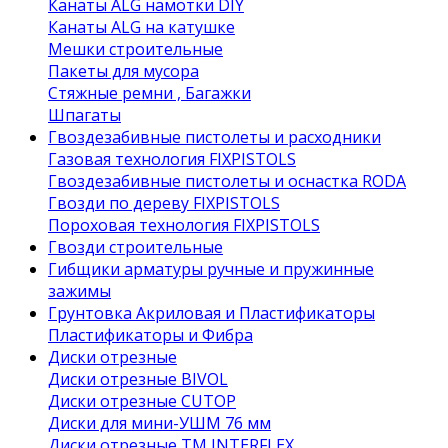
Канаты ALG намотки DIY
Канаты ALG на катушке
Мешки строительные
Пакеты для мусора
Стяжные ремни , Багажки
Шпагаты
Гвоздезабивные пистолеты и расходники
Газовая технология FIXPISTOLS
Гвоздезабивные пистолеты и оснастка RODA
Гвозди по дереву FIXPISTOLS
Пороховая технология FIXPISTOLS
Гвозди строительные
Гибщики арматуры ручные и пружинные
зажимы
Грунтовка Акриловая и Пластификаторы
Пластификаторы и Фибра
Диски отрезные
Диски отрезные BIVOL
Диски отрезные CUTOP
Диски для мини-УШМ 76 мм
Диски отрезные ТМ INTERFLEX