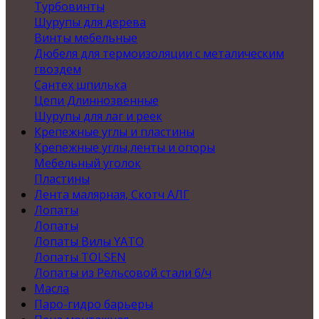
Турбовинты
Шурупы для дерева
Винты мебельные
Дюбеля для термоизоляции с металическим
гвоздем
Сантех шпилька
Цепи Длиннозвенные
Шурупы для лаг и реек
Крепежные углы и пластины
Крепежные углы,ленты и опоры
Мебельный уголок
Пластины
Лента малярная, Скотч АЛГ
Лопаты
Лопаты
Лопаты Вилы YATO
Лопаты TOLSEN
Лопаты из Рельсовой стали б/ч
Масла
Паро-гидро барьеры