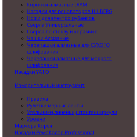
Коронки алмазные DIAM
Насадки для реноваторов HILBERG
Ножи для электро рубанков
Сверла Универсальные
Сверла по стеклу и керамике
Чашки Алмазные
Черепашки алмазные для СУХОГО
шлифования
Черепашки алмазные для мокрого
шлифования
Насадки YATO
Измерительный инструмент
Правила
Рулетки,мерные ленты
Угольники,линейки,штангенциркули
Уровни
Маркера Корея
Насадки РемоКолор Professional