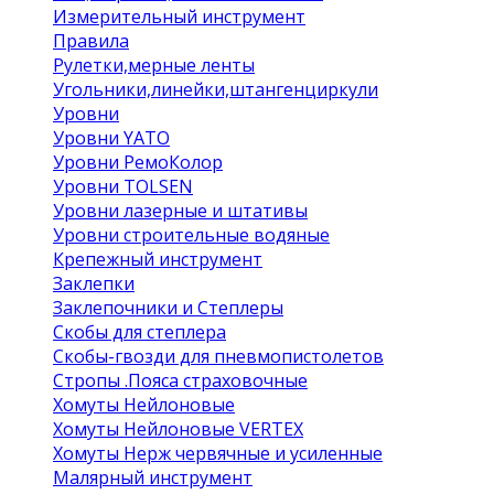
Измерительный инструмент
Правила
Рулетки,мерные ленты
Угольники,линейки,штангенциркули
Уровни
Уровни YATO
Уровни РемоКолор
Уровни TOLSEN
Уровни лазерные и штативы
Уровни строительные водяные
Крепежный инструмент
Заклепки
Заклепочники и Степлеры
Скобы для степлера
Скобы-гвозди для пневмопистолетов
Стропы .Пояса страховочные
Хомуты Нейлоновые
Хомуты Нейлоновые VERTEX
Хомуты Нерж червячные и усиленные
Малярный инструмент