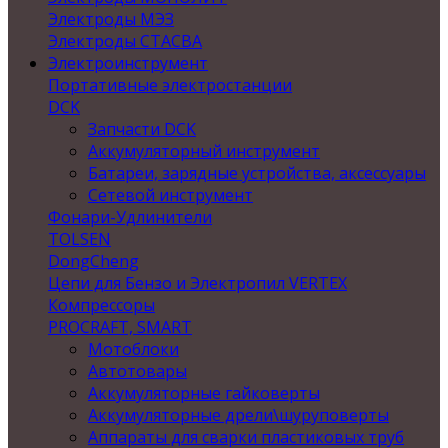
Электроды МЭЗ
Электроды СТАСВА
Электроинструмент
Портативные электростанции
DCK
Запчасти DCK
Аккумуляторный инструмент
Батареи, зарядные устройства, аксессуары
Сетевой инструмент
Фонари-Удлинители
TOLSEN
DongCheng
Цепи для Бензо и Электропил VERTEX
Компрессоры
PROCRAFT, SMART
Мотоблоки
Автотовары
Аккумуляторные гайковерты
Аккумуляторные дрели\шуруповерты
Аппараты для сварки пластиковых труб