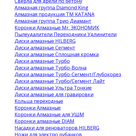
Сверла для дрели по бетону
Алмазная группа Diamond King
Алмазная продукция ТМ KATANA
Алмазная группа Трио Диамант
Коронки Алмазные Mr. ЭКОНОМИК
Пылеудалители Переходники Удлинители
Диски алмазные HILBERG
Диски алмазные Сегмент
Диски алмазные Сплошная кромка
Диски алмазные Турбо
Диски алмазные Турбо-Волна
Диски алмазные Турбо-Сегмент/Глубокорез
Диски алмазные Турбо/Сегмент Лайт
Диски алмазные Ультра Тонкие
Диски алмазные для гравировки
Кольца переходные
Коронки Алмазные
Коронки Алмазные для УШМ
Коронки алмазные DIAM
Насадки для реноваторов HILBERG
Ножи для электро рубанков