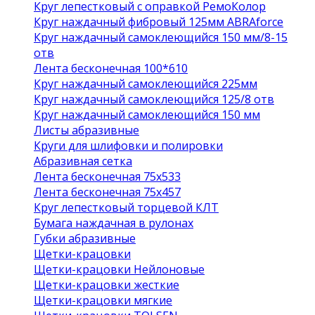
Круг лепестковый с оправкой РемоКолор
Круг наждачный фибровый 125мм ABRAforce
Круг наждачный самоклеющийся 150 мм/8-15
отв
Лента бесконечная 100*610
Круг наждачный самоклеющийся 225мм
Круг наждачный самоклеющийся 125/8 отв
Круг наждачный самоклеющийся 150 мм
Листы абразивные
Круги для шлифовки и полировки
Абразивная сетка
Лента бесконечная 75х533
Лента бесконечная 75х457
Круг лепестковый торцевой КЛТ
Бумага наждачная в рулонах
Губки абразивные
Щетки-крацовки
Щетки-крацовки Нейлоновые
Щетки-крацовки жесткие
Щетки-крацовки мягкие