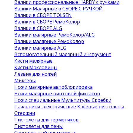
Валики профессиональные HARDY с ручками
Валики Малярные в СБОРЕ С РУЧКОЙ
Валики в СБОРЕ TOLSEN
Валики в СБОРЕ РемоКолор
Валики в СБОРЕ ALG
Валики малярные РемоКолор/ALG
Валики малярные РемоКолор
Валики малярные ALG
Вспомогательный малярный инструмент
Кисти малярные
Кисти,Макловицы
Лезвия для ножей
Миксеры
Ножи малярные автоблокировка
Ножи малярные винтовой фиксатор
Ножи специальные Мультитулы Скребки
Паяльники электрические Клеевые пистолеты
Стержни
Пистолеты для герметиков
Пистолеты для пены
Специальный инструмент