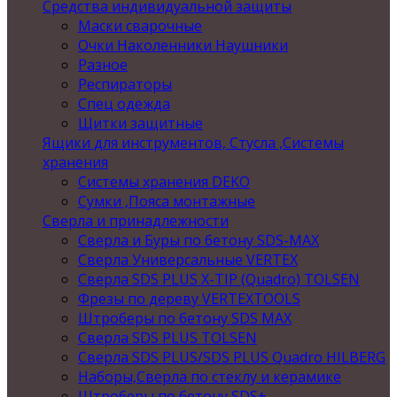
Средства индивидуальной защиты
Маски сварочные
Очки Наколенники Наушники
Разное
Респираторы
Спец одежда
Щитки защитные
Ящики для инструментов, Стусла ,Системы
хранения
Системы хранения DEKO
Сумки ,Пояса монтажные
Сверла и принадлежности
Сверла и Буры по бетону SDS-MAX
Сверла Универсальные VERTEX
Сверла SDS PLUS X-TIP (Quadro) TOLSEN
Фрезы по дереву VERTEXTOOLS
Штроберы по бетону SDS MAX
Сверла SDS PLUS TOLSEN
Сверла SDS PLUS/SDS PLUS Quadro HILBERG
Наборы,Сверла по стеклу и керамике
Штроберы по бетону SDS+