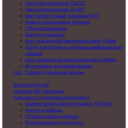
Лента бесконечная 75х533
Лента бесконечная 75х457
Круг лепестковый торцевой КЛТ
Бумага наждачная в рулонах
Губки абразивные
Щетки-крацовки
Круг наждачный самоклеющийся 125мм
Круги для заточки, наборы шлифовальных
камней
Круг наждачный самоклеющийся 180мм
Инструмент для шлифования
Газ , Горелки, паяльные лампы
Маркера Китай
Насадки WP Оригинал
Слесарно-Столярный инструмент
Диэлектрический инструмент TOLSEN
Ключи и наборы
Отвертки,биты,наборы
Пилы,ножовки и полотна