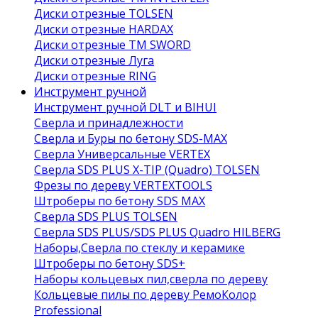
Диски отрезные TOLSEN
Диски отрезные HARDAX
Диски отрезные ТМ SWORD
Диски отрезные Луга
Диски отрезные RING
Инструмент ручной
Инструмент ручной DLT и BIHUI
Сверла и принадлежности
Сверла и Буры по бетону SDS-MAX
Сверла Универсальные VERTEX
Сверла SDS PLUS X-TIP (Quadro) TOLSEN
Фрезы по дереву VERTEXTOOLS
Штроберы по бетону SDS MAX
Сверла SDS PLUS TOLSEN
Сверла SDS PLUS/SDS PLUS Quadro HILBERG
Наборы,Сверла по стеклу и керамике
Штроберы по бетону SDS+
Наборы кольцевых пил,сверла по дереву
Кольцевые пилы по дереву РемоКолор
Professional