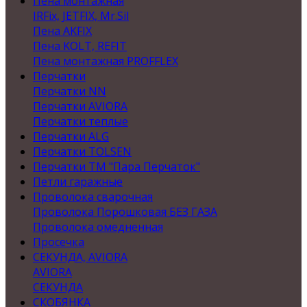
Пена монтажная
IRFix, JETFIX, Mr.Sil
Пена AKFIX
Пена KOLT, REFIT
Пена монтажная PROFFLEX
Перчатки
Перчатки NN
Перчатки AVIORA
Перчатки теплые
Перчатки ALG
Перчатки TOLSEN
Перчатки ТМ "Пара Перчаток"
Петли гаражные
Проволока сварочная
Проволока Порошковая БЕЗ ГАЗА
Проволока омедненная
Просечка
СЕКУНДА, AVIORA
AVIORA
СЕКУНДА
СКОБЯНКА