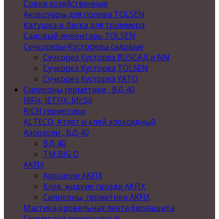
Совки хозяйственные
Аксессуары для полива TOLSEN
Катушка и Леска для триммера
Садовый инвентарь TOLSEN
Сучкорезы-Кусторезы садовые
Сучкорез Кусторез RUSСАД и NN
Сучкорез Кусторез TOLSEN
Сучкорез Кусторез YATO
Силиконы,герметики , ВД-40
IRFix, JETFIX, Mr.Sil
RICH герметики
ALTECO, Атлет и клей эпоксидный
Аэрозоли , ВД-40
ВД-40
TM BIG D
AKFIX
Аэрозоли AKFIX
Клея, жидкие гвозди AKFIX
Силиконы, герметики AKFIX
Мастика,кровельная лента,биозащита
Герметики силиконовые