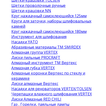
Щетки-крацовки TOLSEN
Щетки проволочные ручные
Щетки-крацовки NN
Круг наждачный самоклеющийся 125мм
Круги для заточки, наборы шлифовальных
камней
Круг наждачный самоклеющийся 180мм
Инструмент для шлифования
Насадки YATO
Абразивные материалы ТМ SMIRDEX
Алмазная группа VERTEX
Диски пильные PROCRAFT
Алмазный инструмент ТМ Вертекс
Алмазная губка VERTEX
Алмазные коронки Вертекс по стеклу и
керамике
Диски алмазные Вертекс
Насадки для реноваторов VERTEX/TOLSEN
Черепашки влажного шлифования VERTEX
Диски Алмазные RED CHILI
Газ , Горелки, паяльные лампы