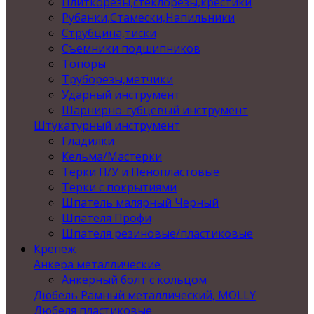
Плиткорезы,стеклорезы,крестики
Рубанки,Стамески,Напильники
Струбцина,тиски
Съемники подшипников
Топоры
Труборезы,метчики
Ударный инструмент
Шарнирно-губцевый инструмент
Штукатурный инструмент
Гладилки
Кельма/Мастерки
Терки П/У и Пенопластовые
Терки с покрытиями
Шпатель малярный Черный
Шпателя Профи
Шпателя резиновые/пластиковые
Крепеж
Анкера металлические
Анкерный болт с кольцом
Дюбель Рамный металлический, MOLLY
Дюбеля пластиковые