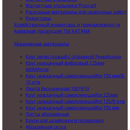
Магнитные угольники Procraft
Расходные материалы для сварочных работ
Редукторы
Хозяйственный инвентарь и принадлежности
Алмазная продукция ТМ KATANA
Абразивные материалы
Круг лепестковый с оправкой РемоКолор
Круг наждачный фибровый 125мм
ABRAforce
Круг наждачный самоклеющийся 150 мм/8-
15 отв
Лента бесконечная 100*610
Круг наждачный самоклеющийся 225мм
Круг наждачный самоклеющийся 125/8 отв
Круг наждачный самоклеющийся 150 мм
Листы абразивные
Круги для шлифовки и полировки
Абразивная сетка