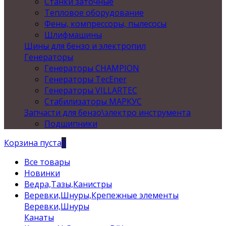
Станки заточные
Тепловое оборудование
Фены, компрессоры, пылесосы
Шлифмашины
Шины для бензо и электропил
Генераторы
Генераторы CHAMPION
Генераторы TecEner
Генераторы VILLARTEC
Стабилизаторы МАРКУС
Запчасти для бензо\электро инструмента
Подшипники
Корзина пуста
0
Все товары
Новинки
Ведра,Тазы,Канистры
Веревки,Шнуры,Крепежные элементы
Веревки,Шнуры
Канаты