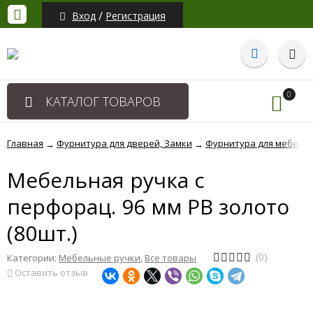
/
Вход
Регистрация
0
КАТАЛОГ ТОВАРОВ
Главная
Фурнитура для дверей, Замки
Фурнитура для мебели
→
→
Мебельная ручка с
перфорац. 96 мм РВ золото
(80шт.)
(0)
Категории:
Мебельные ручки
,
Все товары
Оставить отзыв