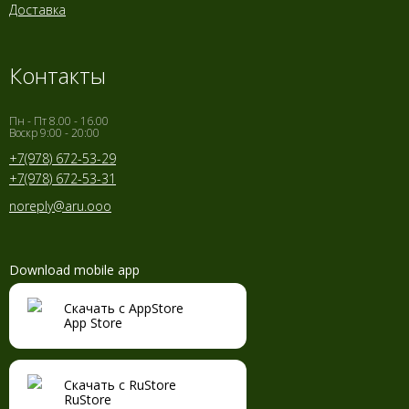
Доставка
Контакты
Пн - Пт 8.00 - 16.00
Воскр 9:00 - 20:00
+7(978) 672-53-29
+7(978) 672-53-31
noreply@aru.ooo
Download mobile app
Скачать с AppStore
App Store
Скачать с RuStore
RuStore