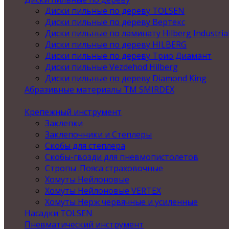
Диски пильные по дереву TOLSEN
Диски пильные по дереву Вертекс
Диски пильные по ламинату Hilberg Industria
Диски пильные по дереву HILBERG
Диски пильные по дереву Трио Диамант
Диски пильные Vezdehod Hilberg
Диски пильные по дереву Diamond King
Абразивные материалы ТМ SMIRDEX
Крепежный инструмент
Заклепки
Заклепочники и Степлеры
Скобы для степлера
Скобы-гвозди для пневмопистолетов
Стропы .Пояса страховочные
Хомуты Нейлоновые
Хомуты Нейлоновые VERTEX
Хомуты Нерж червячные и усиленные
Насадки TOLSEN
Пневматический инструмент