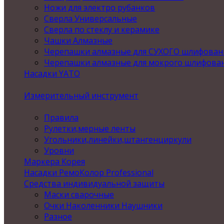
Ножи для электро рубанков
Сверла Универсальные
Сверла по стеклу и керамике
Чашки Алмазные
Черепашки алмазные для СУХОГО шлифован
Черепашки алмазные для мокрого шлифова
Насадки YATO
Измерительный инструмент
Правила
Рулетки,мерные ленты
Угольники,линейки,штангенциркули
Уровни
Маркера Корея
Насадки РемоКолор Professional
Средства индивидуальной защиты
Маски сварочные
Очки Наколенники Наушники
Разное