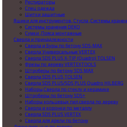
Респираторы
Спец одежда
Щитки защитные
Ящики для инструментов, Стусла ,Системы хране
Системы хранения DEKO
Сумки ,Пояса монтажные
Сверла и принадлежности
Сверла и Буры по бетону SDS-MAX
Сверла Универсальные VERTEX
Сверла SDS PLUS X-TIP (Quadro) TOLSEN
Фрезы по дереву VERTEXTOOLS
Штроберы по бетону SDS MAX
Сверла SDS PLUS TOLSEN
Сверла SDS PLUS/SDS PLUS Quadro HILBERG
Наборы,Сверла по стеклу и керамике
Штроберы по бетону SDS+
Наборы кольцевых пил,сверла по дереву
Сверла и коронки по металлу
Сверла SDS PLUS VERTEX
Сверла для дрели по бетону
Диски пильные по дереву