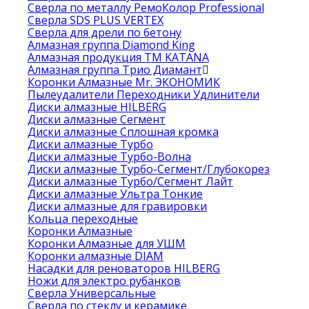
Сверла по металлу РемоКолор Professional
Сверла SDS PLUS VERTEX
Сверла для дрели по бетону
Алмазная группа Diamond King
Алмазная продукция ТМ KATANA
Алмазная группа Трио Диамант
Коронки Алмазные Mr. ЭКОНОМИК
Пылеудалители Переходники Удлинители
Диски алмазные HILBERG
Диски алмазные Сегмент
Диски алмазные Сплошная кромка
Диски алмазные Турбо
Диски алмазные Турбо-Волна
Диски алмазные Турбо-Сегмент/Глубокорез
Диски алмазные Турбо/Сегмент Лайт
Диски алмазные Ультра Тонкие
Диски алмазные для гравировки
Кольца переходные
Коронки Алмазные
Коронки Алмазные для УШМ
Коронки алмазные DIAM
Насадки для реноваторов HILBERG
Ножи для электро рубанков
Сверла Универсальные
Сверла по стеклу и керамике