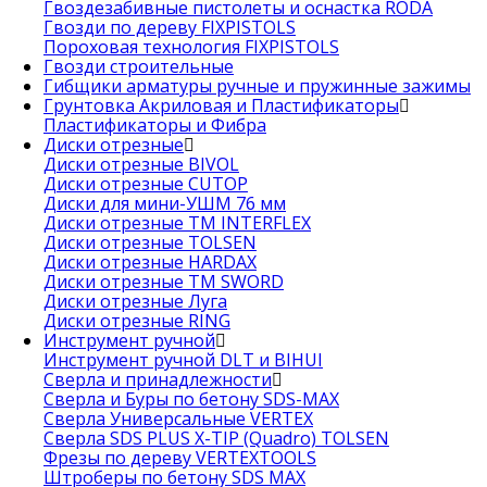
Гвоздезабивные пистолеты и оснастка RODA
Гвозди по дереву FIXPISTOLS
Пороховая технология FIXPISTOLS
Гвозди строительные
Гибщики арматуры ручные и пружинные зажимы
Грунтовка Акриловая и Пластификаторы
Пластификаторы и Фибра
Диски отрезные
Диски отрезные BIVOL
Диски отрезные CUTOP
Диски для мини-УШМ 76 мм
Диски отрезные ТМ INTERFLEX
Диски отрезные TOLSEN
Диски отрезные HARDAX
Диски отрезные ТМ SWORD
Диски отрезные Луга
Диски отрезные RING
Инструмент ручной
Инструмент ручной DLT и BIHUI
Сверла и принадлежности
Сверла и Буры по бетону SDS-MAX
Сверла Универсальные VERTEX
Сверла SDS PLUS X-TIP (Quadro) TOLSEN
Фрезы по дереву VERTEXTOOLS
Штроберы по бетону SDS MAX