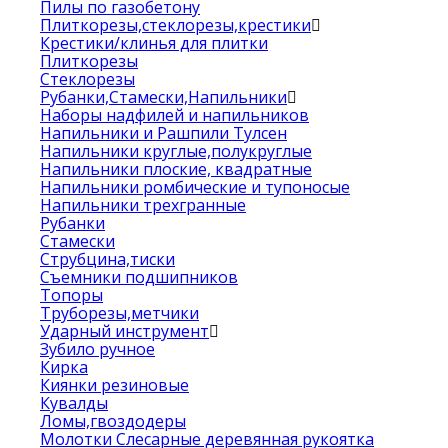
Пилы по газобетону
Плиткорезы,стеклорезы,крестики
Крестики/клинья для плитки
Плиткорезы
Стеклорезы
Рубанки,Стамески,Напильники
Наборы надфилей и напильников
Напильники и Рашпили Тулсен
Напильники круглые,полукруглые
Напильники плоские, квадратные
Напильники ромбические и тупоносые
Напильники трехгранные
Рубанки
Стамески
Струбцина,тиски
Съемники подшипников
Топоры
Труборезы,метчики
Ударный инструмент
Зубило ручное
Кирка
Киянки резиновые
Кувалды
Ломы,гвоздодеры
Молотки Слесарные деревянная рукоятка