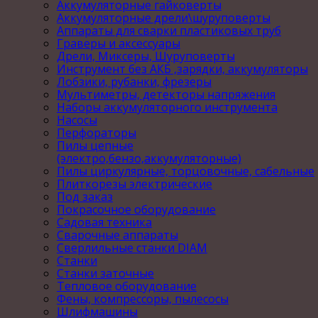
Аккумуляторные гайковерты
Аккумуляторные дрели\шуруповерты
Аппараты для сварки пластиковых труб
Граверы и аксессуары
Дрели, Миксеры, Шуруповерты
Инструмент без АКБ ,зарядки, аккумуляторы
Лобзики, рубанки, фрезеры
Мультиметры, детекторы напряжения
Наборы аккумуляторного инструмента
Насосы
Перфораторы
Пилы цепные
(электро,бензо,аккумуляторные)
Пилы циркулярные, торцовочные, сабельные
Плиткорезы электрические
Под заказ
Покрасочное оборудование
Садовая техника
Сварочные аппараты
Сверлильные станки DIAM
Станки
Станки заточные
Тепловое оборудование
Фены, компрессоры, пылесосы
Шлифмашины