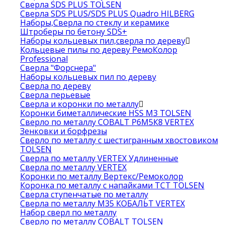
Сверла SDS PLUS TOLSEN
Сверла SDS PLUS/SDS PLUS Quadro HILBERG
Наборы,Сверла по стеклу и керамике
Штроберы по бетону SDS+
Наборы кольцевых пил,сверла по дереву
Кольцевые пилы по дереву РемоКолор
Professional
Сверла "Форснера"
Наборы кольцевых пил по дереву
Сверла по дереву
Сверла перьевые
Сверла и коронки по металлу
Коронки биметаллические HSS M3 TOLSEN
Сверло по металлу COBALT Р6М5К8 VERTEX
Зенковки и борфрезы
Сверло по металлу с шестигранным хвостовиком
TOLSEN
Сверла по металлу VERTEX Удлиненные
Сверла по металлу VERTEX
Коронки по металлу Вертекс/Ремоколор
Коронка по металлу с напайками TCT TOLSEN
Сверла ступенчатые по металлу
Сверла по металлу М35 КОБАЛЬТ VERTEX
Набор сверл по металлу
Сверло по металлу COBALT TOLSEN