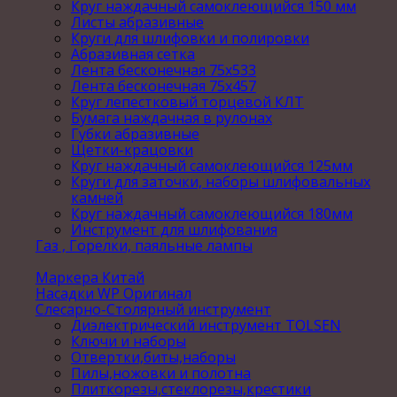
Круг наждачный самоклеющийся 150 мм
Листы абразивные
Круги для шлифовки и полировки
Абразивная сетка
Лента бесконечная 75х533
Лента бесконечная 75х457
Круг лепестковый торцевой КЛТ
Бумага наждачная в рулонах
Губки абразивные
Щетки-крацовки
Круг наждачный самоклеющийся 125мм
Круги для заточки, наборы шлифовальных
камней
Круг наждачный самоклеющийся 180мм
Инструмент для шлифования
Газ , Горелки, паяльные лампы
Маркера Китай
Насадки WP Оригинал
Слесарно-Столярный инструмент
Диэлектрический инструмент TOLSEN
Ключи и наборы
Отвертки,биты,наборы
Пилы,ножовки и полотна
Плиткорезы,стеклорезы,крестики