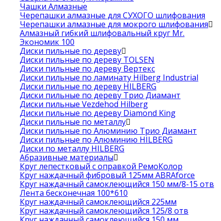
Чашки Алмазные
Черепашки алмазные для СУХОГО шлифования
Черепашки алмазные для мокрого шлифования
Алмазный гибкий шлифовальный круг Mr.
Экономик 100
Диски пильные по дереву
Диски пильные по дереву TOLSEN
Диски пильные по дереву Вертекс
Диски пильные по ламинату Hilberg Industrial
Диски пильные по дереву HILBERG
Диски пильные по дереву Трио Диамант
Диски пильные Vezdehod Hilberg
Диски пильные по дереву Diamond King
Диски пильные по металлу
Диски пильные по Алюминию Трио Диамант
Диски пильные по Алюминию HILBERG
Диски по металлу HILBERG
Абразивные материалы
Круг лепестковый с оправкой РемоКолор
Круг наждачный фибровый 125мм ABRAforce
Круг наждачный самоклеющийся 150 мм/8-15 отв
Лента бесконечная 100*610
Круг наждачный самоклеющийся 225мм
Круг наждачный самоклеющийся 125/8 отв
Круг наждачный самоклеющийся 150 мм