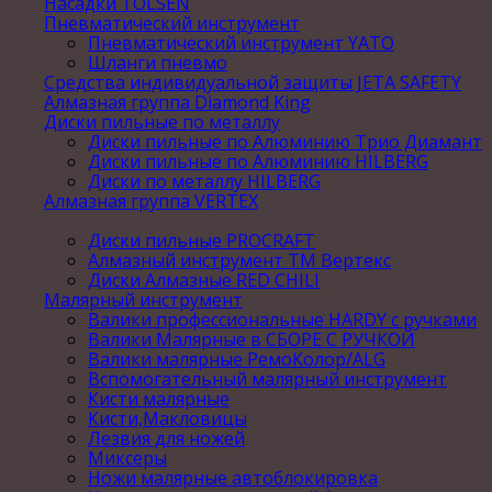
Насадки TOLSEN
Пневматический инструмент
Пневматический инструмент YATO
Шланги пневмо
Средства индивидуальной защиты JETA SAFETY
Алмазная группа Diamond King
Диски пильные по металлу
Диски пильные по Алюминию Трио Диамант
Диски пильные по Алюминию HILBERG
Диски по металлу HILBERG
Алмазная группа VERTEX
Диски пильные PROCRAFT
Алмазный инструмент ТМ Вертекс
Диски Алмазные RED CHILI
Малярный инструмент
Валики профессиональные HARDY с ручками
Валики Малярные в СБОРЕ С РУЧКОЙ
Валики малярные РемоКолор/ALG
Вспомогательный малярный инструмент
Кисти малярные
Кисти,Макловицы
Лезвия для ножей
Миксеры
Ножи малярные автоблокировка