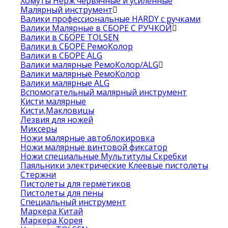
Хомуты Нерж червячные и усиленные
Малярный инструмент
Валики профессиональные HARDY с ручками
Валики Малярные в СБОРЕ С РУЧКОЙ
Валики в СБОРЕ TOLSEN
Валики в СБОРЕ РемоКолор
Валики в СБОРЕ ALG
Валики малярные РемоКолор/ALG
Валики малярные РемоКолор
Валики малярные ALG
Вспомогательный малярный инструмент
Кисти малярные
Кисти,Макловицы
Лезвия для ножей
Миксеры
Ножи малярные автоблокировка
Ножи малярные винтовой фиксатор
Ножи специальные Мультитулы Скребки
Паяльники электрические Клеевые пистолеты
Стержни
Пистолеты для герметиков
Пистолеты для пены
Специальный инструмент
Маркера Китай
Маркера Корея