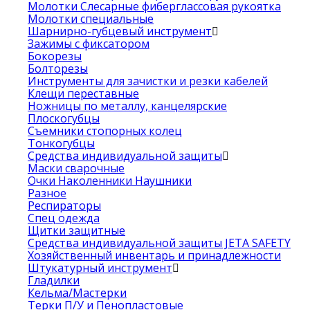
Молотки Слесарные фиберглассовая рукоятка
Молотки специальные
Шарнирно-губцевый инструмент
Зажимы с фиксатором
Бокорезы
Болторезы
Инструменты для зачистки и резки кабелей
Клещи переставные
Ножницы по металлу, канцелярские
Плоскогубцы
Съемники стопорных колец
Тонкогубцы
Средства индивидуальной защиты
Маски сварочные
Очки Наколенники Наушники
Разное
Респираторы
Спец одежда
Щитки защитные
Средства индивидуальной защиты JETA SAFETY
Хозяйственный инвентарь и принадлежности
Штукатурный инструмент
Гладилки
Кельма/Мастерки
Терки П/У и Пенопластовые