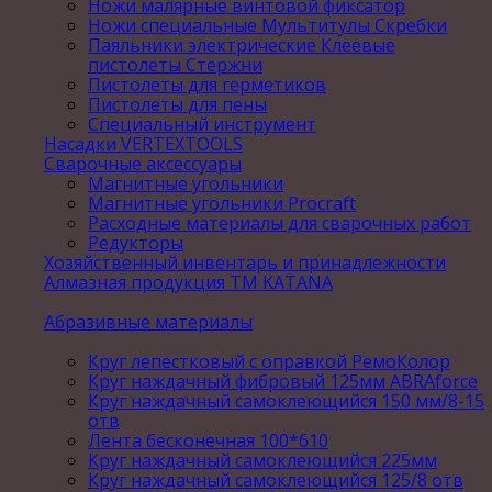
Ножи малярные винтовой фиксатор
Ножи специальные Мультитулы Скребки
Паяльники электрические Клеевые
пистолеты Стержни
Пистолеты для герметиков
Пистолеты для пены
Специальный инструмент
Насадки VERTEXTOOLS
Сварочные аксессуары
Магнитные угольники
Магнитные угольники Procraft
Расходные материалы для сварочных работ
Редукторы
Хозяйственный инвентарь и принадлежности
Алмазная продукция ТМ KATANA
Абразивные материалы
Круг лепестковый с оправкой РемоКолор
Круг наждачный фибровый 125мм ABRAforce
Круг наждачный самоклеющийся 150 мм/8-15
отв
Лента бесконечная 100*610
Круг наждачный самоклеющийся 225мм
Круг наждачный самоклеющийся 125/8 отв