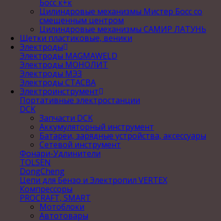
Босс к+к
Цилиндровые механизмы Мистер Босс со
смещенным центром
Цилиндровые механизмы САМИР ЛАТУНЬ
Щетки пластиковые, веники
Электроды
Электроды MAGMAWELD
Электроды МОНОЛИТ
Электроды МЭЗ
Электроды СТАСВА
Электроинструмент
Портативные электростанции
DCK
Запчасти DCK
Аккумуляторный инструмент
Батареи, зарядные устройства, аксессуары
Сетевой инструмент
Фонари-Удлинители
TOLSEN
DongCheng
Цепи для Бензо и Электропил VERTEX
Компрессоры
PROCRAFT, SMART
Мотоблоки
Автотовары