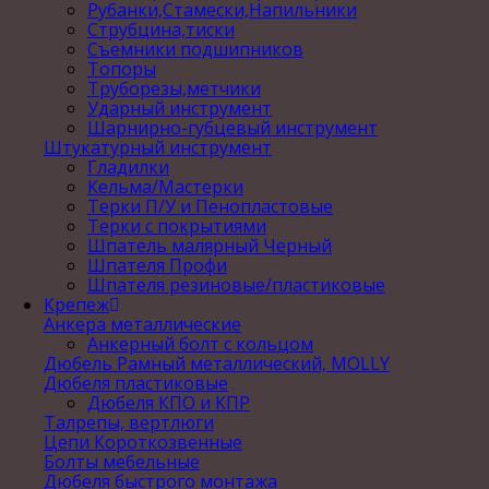
Рубанки,Стамески,Напильники
Струбцина,тиски
Съемники подшипников
Топоры
Труборезы,метчики
Ударный инструмент
Шарнирно-губцевый инструмент
Штукатурный инструмент
Гладилки
Кельма/Мастерки
Терки П/У и Пенопластовые
Терки с покрытиями
Шпатель малярный Черный
Шпателя Профи
Шпателя резиновые/пластиковые
Крепеж
Анкера металлические
Анкерный болт с кольцом
Дюбель Рамный металлический, MOLLY
Дюбеля пластиковые
Дюбеля КПО и КПР
Талрепы, вертлюги
Цепи Короткозвенные
Болты мебельные
Дюбеля быстрого монтажа