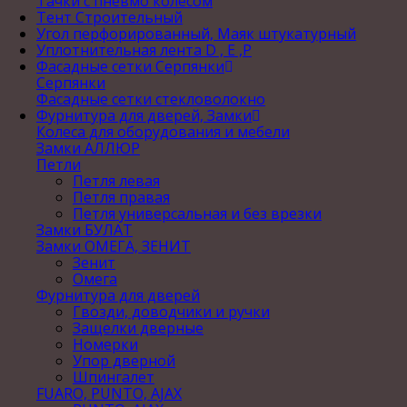
Тачки с пневмо колесом
Тент Строительный
Угол перфорированный, Маяк штукатурный
Уплотнительная лента D , Е ,P
Фасадные сетки Серпянки
Серпянки
Фасадные сетки стекловолокно
Фурнитура для дверей, Замки
Колеса для оборудования и мебели
Замки АЛЛЮР
Петли
Петля левая
Петля правая
Петля универсальная и без врезки
Замки БУЛАТ
Замки ОМЕГА, ЗЕНИТ
Зенит
Омега
Фурнитура для дверей
Гвозди, доводчики и ручки
Защелки дверные
Номерки
Упор дверной
Шпингалет
FUARO, PUNTO, AJAX