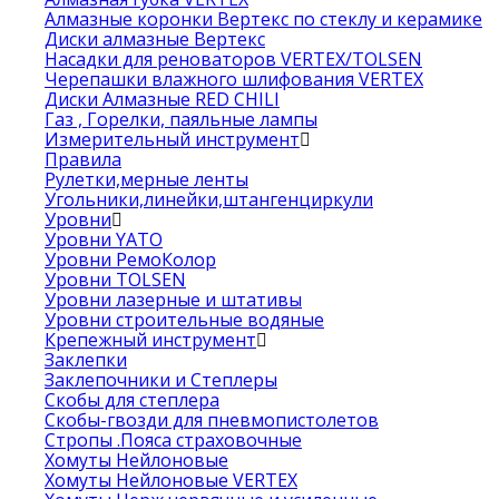
Алмазные коронки Вертекс по стеклу и керамике
Диски алмазные Вертекс
Насадки для реноваторов VERTEX/TOLSEN
Черепашки влажного шлифования VERTEX
Диски Алмазные RED CHILI
Газ , Горелки, паяльные лампы
Измерительный инструмент
Правила
Рулетки,мерные ленты
Угольники,линейки,штангенциркули
Уровни
Уровни YATO
Уровни РемоКолор
Уровни TOLSEN
Уровни лазерные и штативы
Уровни строительные водяные
Крепежный инструмент
Заклепки
Заклепочники и Степлеры
Скобы для степлера
Скобы-гвозди для пневмопистолетов
Стропы .Пояса страховочные
Хомуты Нейлоновые
Хомуты Нейлоновые VERTEX