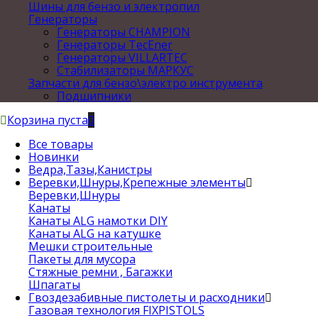
Шины для бензо и электропил
Генераторы
Генераторы CHAMPION
Генераторы TecEner
Генераторы VILLARTEC
Стабилизаторы МАРКУС
Запчасти для бензо\электро инструмента
Подшипники
Корзина пуста
0
Все товары
Новинки
Ведра,Тазы,Канистры
Веревки,Шнуры,Крепежные элементы
Веревки,Шнуры
Канаты
Канаты ALG намотки DIY
Канаты ALG на катушке
Мешки строительные
Пакеты для мусора
Стяжные ремни , Багажки
Шпагаты
Гвоздезабивные пистолеты и расходники
Газовая технология FIXPISTOLS