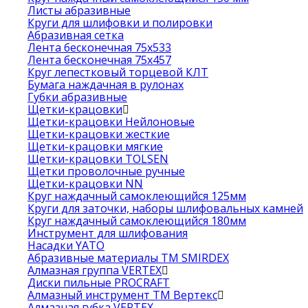
Листы абразивные
Круги для шлифовки и полировки
Абразивная сетка
Лента бесконечная 75х533
Лента бесконечная 75х457
Круг лепестковый торцевой КЛТ
Бумага наждачная в рулонах
Губки абразивные
Щетки-крацовки
Щетки-крацовки Нейлоновые
Щетки-крацовки жесткие
Щетки-крацовки мягкие
Щетки-крацовки TOLSEN
Щетки проволочные ручные
Щетки-крацовки NN
Круг наждачный самоклеющийся 125мм
Круги для заточки, наборы шлифовальных камней
Круг наждачный самоклеющийся 180мм
Инструмент для шлифования
Насадки YATO
Абразивные материалы ТМ SMIRDEX
Алмазная группа VERTEX
Диски пильные PROCRAFT
Алмазный инструмент ТМ Вертекс
Алмазная губка VERTEX