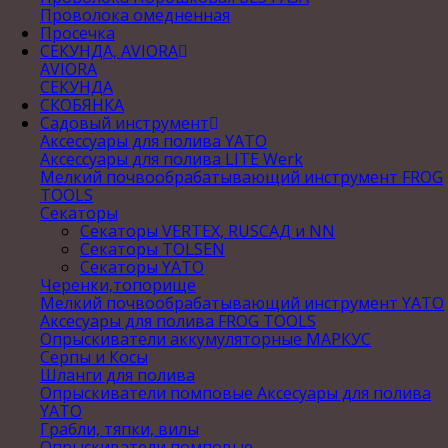
Проволока омедненная
Просечка
СЕКУНДА, AVIORA
AVIORA
СЕКУНДА
СКОБЯНКА
Садовый инструмент
Аксессуары для полива YATO
Аксессуары для полива LITE Werk
Мелкий почвообрабатывающий инструмент FROG
TOOLS
Секаторы
Секаторы VERTEX, RUSСАД и NN
Секаторы TOLSEN
Секаторы YATO
Черенки,топорище
Мелкий почвообрабатывающий инструмент YATO
Аксесуары для полива FROG TOOLS
Опрыскиватели аккумуляторные МАРКУС
Серпы и Косы
Шланги для полива
Опрыскиватели помповые Аксесуары для полива
YATO
Грабли, тяпки, вилы
Опрыскиватели помповые