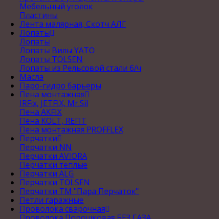
Мебельный уголок
Пластины
Лента малярная, Скотч АЛГ
Лопаты
Лопаты
Лопаты Вилы YATO
Лопаты TOLSEN
Лопаты из Рельсовой стали б/ч
Масла
Паро-гидро барьеры
Пена монтажная
IRFix, JETFIX, Mr.Sil
Пена AKFIX
Пена KOLT, REFIT
Пена монтажная PROFFLEX
Перчатки
Перчатки NN
Перчатки AVIORA
Перчатки теплые
Перчатки ALG
Перчатки TOLSEN
Перчатки ТМ "Пара Перчаток"
Петли гаражные
Проволока сварочная
Проволока Порошковая БЕЗ ГАЗА