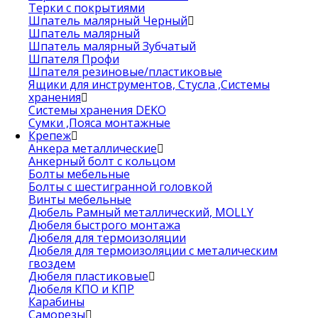
Терки с покрытиями
Шпатель малярный Черный
Шпатель малярный
Шпатель малярный Зубчатый
Шпателя Профи
Шпателя резиновые/пластиковые
Ящики для инструментов, Стусла ,Системы
хранения
Системы хранения DEKO
Сумки ,Пояса монтажные
Крепеж
Анкера металлические
Анкерный болт с кольцом
Болты мебельные
Болты с шестигранной головкой
Винты мебельные
Дюбель Рамный металлический, MOLLY
Дюбеля быстрого монтажа
Дюбеля для термоизоляции
Дюбеля для термоизоляции с металическим
гвоздем
Дюбеля пластиковые
Дюбеля КПО и КПР
Карабины
Саморезы