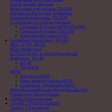
Совки хозяйственные
Аксессуары для полива TOLSEN
Катушка и Леска для триммера
Садовый инвентарь TOLSEN
Сучкорезы-Кусторезы садовые
Сучкорез Кусторез RUSСАД и NN
Сучкорез Кусторез TOLSEN
Сучкорез Кусторез YATO
Силиконы,герметики , ВД-40
IRFix, JETFIX, Mr.Sil
RICH герметики
ALTECO, Атлет и клей эпоксидный
Аэрозоли , ВД-40
ВД-40
TM BIG D
AKFIX
Аэрозоли AKFIX
Клея, жидкие гвозди AKFIX
Силиконы, герметики AKFIX
Мастика,кровельная лента,биозащита
Герметики силиконовые
Скобы строительные
ТАЧКИ СТРОИТЕЛЬНЫЕ
Тачки с ПУ колесом