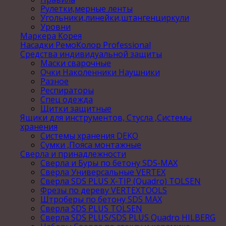
Рулетки,мерные ленты
Угольники,линейки,штангенциркули
Уровни
Маркера Корея
Насадки РемоКолор Professional
Средства индивидуальной защиты
Маски сварочные
Очки Наколенники Наушники
Разное
Респираторы
Спец одежда
Щитки защитные
Ящики для инструментов, Стусла ,Системы
хранения
Системы хранения DEKO
Сумки ,Пояса монтажные
Сверла и принадлежности
Сверла и Буры по бетону SDS-MAX
Сверла Универсальные VERTEX
Сверла SDS PLUS X-TIP (Quadro) TOLSEN
Фрезы по дереву VERTEXTOOLS
Штроберы по бетону SDS MAX
Сверла SDS PLUS TOLSEN
Сверла SDS PLUS/SDS PLUS Quadro HILBERG