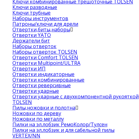
Ключи комбинированные трещоточные TOLSEN
Ключи разводные
Ключи трубные
Наборы инструментов
Патроны/ключи для дрели
Отвертки,биты,наборы
Отвертки YATO
Держатели бит
Наборы отверток
Наборы отверток TOLSEN
Отвертки Comfort TOLSEN
Отвертки Multipoint/ULTRA
Отвертки ИП
Отвертки индикаторные
Отвертки комбинированные
Отвертки реверсивные
Отвертки ударные
Отвертки ударные с двухкомпонентной рукояткой
TOLSEN
Пилы,ножовки и полотна
Ножовки по дереву
Ножовки по металлу
Пилки на эл.лобзик РемоКолор/Тулсен
Пилки на эл.лобзик и для сабельной пилы
VERTEX/NN