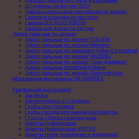
Наборы,Сверла по стеклу и керамике
Штроберы по бетону SDS+
Наборы кольцевых пил,сверла по дереву
Сверла и коронки по металлу
Сверла SDS PLUS VERTEX
Сверла для дрели по бетону
Диски пильные по дереву
Диски пильные по дереву TOLSEN
Диски пильные по дереву Вертекс
Диски пильные по ламинату Hilberg Industrial
Диски пильные по дереву HILBERG
Диски пильные по дереву Трио Диамант
Диски пильные Vezdehod Hilberg
Диски пильные по дереву Diamond King
Абразивные материалы ТМ SMIRDEX
Крепежный инструмент
Заклепки
Заклепочники и Степлеры
Скобы для степлера
Скобы-гвозди для пневмопистолетов
Стропы .Пояса страховочные
Хомуты Нейлоновые
Хомуты Нейлоновые VERTEX
Хомуты Нерж червячные и усиленные