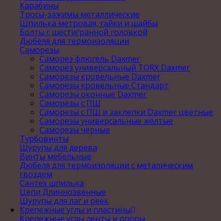
Карабины
Тросы-зажимы металлические
Шпилька метровая, гайки и шайбы
Болты с шестигранной головкой
Дюбеля для термоизоляции
Саморезы
Саморез флюгель Daxmer
Саморез универсальный TORX Daxmer
Саморезы кровельные Daxmer
Саморезы кровельные Стандарт
Саморезы оконные Daxmer
Саморезы с ПШ
Саморезы с ПШ и заклепки Daxmer цветные
Саморезы универсальные желтые
Саморезы черные
Турбовинты
Шурупы для дерева
Винты мебельные
Дюбеля для термоизоляции с металическим
гвоздем
Сантех шпилька
Цепи Длиннозвенные
Шурупы для лаг и реек
Крепежные углы и пластины
Крепежные углы,ленты и опоры