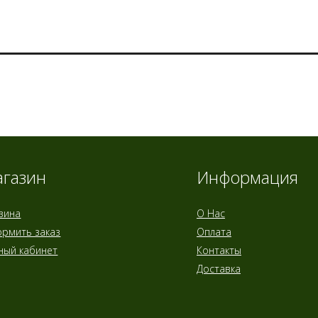
газин
Информация
зина
О Нас
рмить заказ
Оплата
ный кабинет
Контакты
Доставка