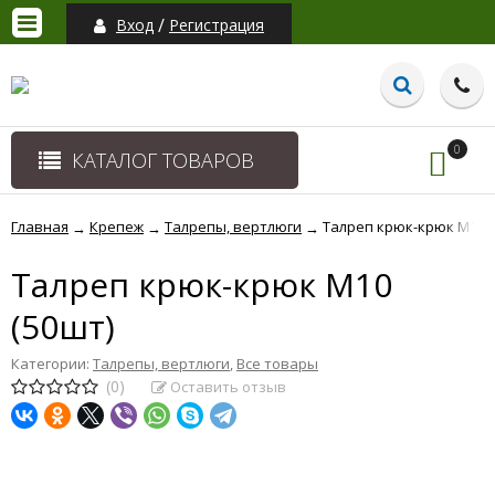
/
Вход
Регистрация
0
КАТАЛОГ ТОВАРОВ
Главная
Крепеж
Талрепы, вертлюги
Талреп крюк-крюк М10 (
→
→
→
Талреп крюк-крюк М10
(50шт)
Категории:
Талрепы, вертлюги
,
Все товары
(0)
Оставить отзыв