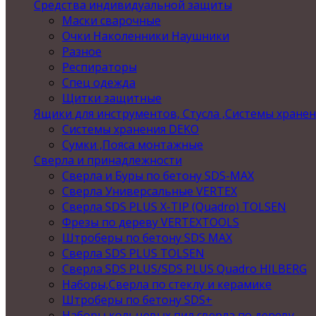
Средства индивидуальной защиты
Маски сварочные
Очки Наколенники Наушники
Разное
Респираторы
Спец одежда
Щитки защитные
Ящики для инструментов, Стусла ,Системы хране
Системы хранения DEKO
Сумки ,Пояса монтажные
Сверла и принадлежности
Сверла и Буры по бетону SDS-MAX
Сверла Универсальные VERTEX
Сверла SDS PLUS X-TIP (Quadro) TOLSEN
Фрезы по дереву VERTEXTOOLS
Штроберы по бетону SDS MAX
Сверла SDS PLUS TOLSEN
Сверла SDS PLUS/SDS PLUS Quadro HILBERG
Наборы,Сверла по стеклу и керамике
Штроберы по бетону SDS+
Наборы кольцевых пил,сверла по дереву