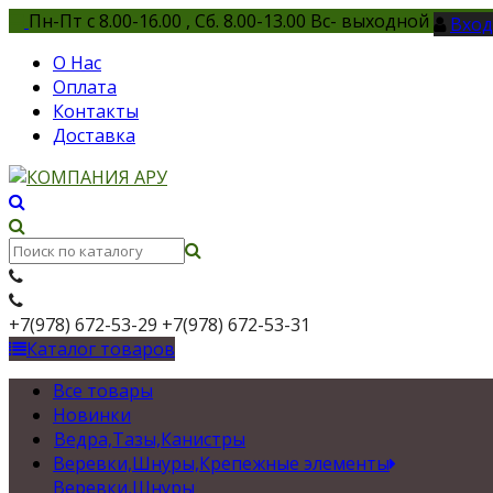
Пн-Пт с 8.00-16.00 , Сб. 8.00-13.00 Вс- выходной
Вход
О Нас
Оплата
Контакты
Доставка
+7(978) 672-53-29
+7(978) 672-53-31
Каталог товаров
Все товары
Новинки
Ведра,Тазы,Канистры
Веревки,Шнуры,Крепежные элементы
Веревки,Шнуры