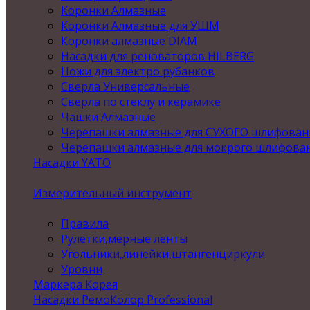
Коронки Алмазные
Коронки Алмазные для УШМ
Коронки алмазные DIAM
Насадки для реноваторов HILBERG
Ножи для электро рубанков
Сверла Универсальные
Сверла по стеклу и керамике
Чашки Алмазные
Черепашки алмазные для СУХОГО шлифован
Черепашки алмазные для мокрого шлифова
Насадки YATO
Измерительный инструмент
Правила
Рулетки,мерные ленты
Угольники,линейки,штангенциркули
Уровни
Маркера Корея
Насадки РемоКолор Professional