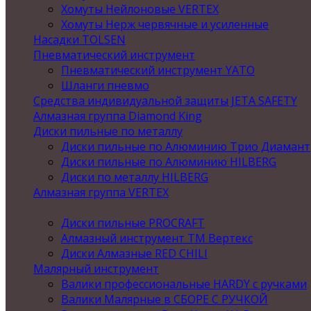
Хомуты Нейлоновые VERTEX
Хомуты Нерж червячные и усиленные
Насадки TOLSEN
Пневматический инструмент
Пневматический инструмент YATO
Шланги пневмо
Средства индивидуальной защиты JETA SAFETY
Алмазная группа Diamond King
Диски пильные по металлу
Диски пильные по Алюминию Трио Диамант
Диски пильные по Алюминию HILBERG
Диски по металлу HILBERG
Алмазная группа VERTEX
Диски пильные PROCRAFT
Алмазный инструмент ТМ Вертекс
Диски Алмазные RED CHILI
Малярный инструмент
Валики профессиональные HARDY с ручками
Валики Малярные в СБОРЕ С РУЧКОЙ