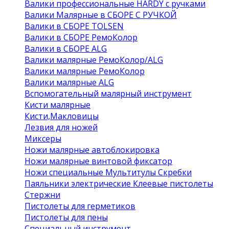
Валики профессиональные HARDY с ручками
Валики Малярные в СБОРЕ С РУЧКОЙ
Валики в СБОРЕ TOLSEN
Валики в СБОРЕ РемоКолор
Валики в СБОРЕ ALG
Валики малярные РемоКолор/ALG
Валики малярные РемоКолор
Валики малярные ALG
Вспомогательный малярный инструмент
Кисти малярные
Кисти,Макловицы
Лезвия для ножей
Миксеры
Ножи малярные автоблокировка
Ножи малярные винтовой фиксатор
Ножи специальные Мультитулы Скребки
Паяльники электрические Клеевые пистолеты
Стержни
Пистолеты для герметиков
Пистолеты для пены
Специальный инструмент