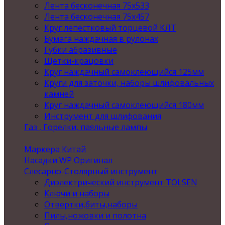
Лента бесконечная 75х533
Лента бесконечная 75х457
Круг лепестковый торцевой КЛТ
Бумага наждачная в рулонах
Губки абразивные
Щетки-крацовки
Круг наждачный самоклеющийся 125мм
Круги для заточки, наборы шлифовальных
камней
Круг наждачный самоклеющийся 180мм
Инструмент для шлифования
Газ , Горелки, паяльные лампы
Маркера Китай
Насадки WP Оригинал
Слесарно-Столярный инструмент
Диэлектрический инструмент TOLSEN
Ключи и наборы
Отвертки,биты,наборы
Пилы,ножовки и полотна