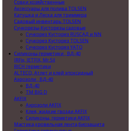
Совки хозяйственные
Аксессуары для полива TOLSEN
Катушка и Леска для триммера
Садовый инвентарь TOLSEN
Сучкорезы-Кусторезы садовые
Сучкорез Кусторез RUSСАД и NN
Сучкорез Кусторез TOLSEN
Сучкорез Кусторез YATO
Силиконы,герметики , ВД-40
IRFix, JETFIX, Mr.Sil
RICH герметики
ALTECO, Атлет и клей эпоксидный
Аэрозоли , ВД-40
ВД-40
TM BIG D
AKFIX
Аэрозоли AKFIX
Клея, жидкие гвозди AKFIX
Силиконы, герметики AKFIX
Мастика,кровельная лента,биозащита
Герметики силиконовые