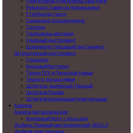
Плиткорезы,стеклорезы,крестики
Рубанки,Стамески,Напильники
Струбцина,тиски
Съемники подшипников
Топоры
Труборезы,метчики
Ударный инструмент
Шарнирно-губцевый инструмент
Штукатурный инструмент
Гладилки
Кельма/Мастерки
Терки П/У и Пенопластовые
Терки с покрытиями
Шпатель малярный Черный
Шпателя Профи
Шпателя резиновые/пластиковые
Крепеж
Анкера металлические
Анкерный болт с кольцом
Дюбель Рамный металлический, MOLLY
Дюбеля пластиковые