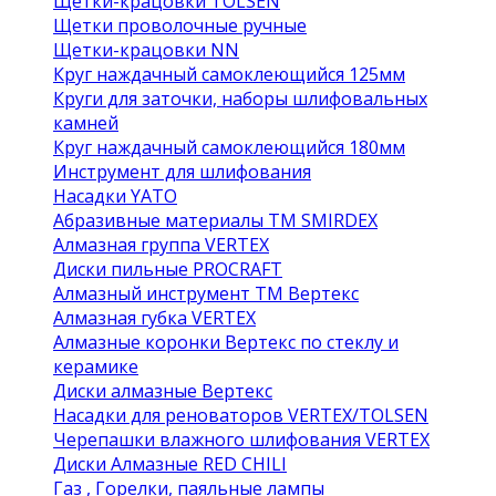
Щетки-крацовки TOLSEN
Щетки проволочные ручные
Щетки-крацовки NN
Круг наждачный самоклеющийся 125мм
Круги для заточки, наборы шлифовальных
камней
Круг наждачный самоклеющийся 180мм
Инструмент для шлифования
Насадки YATO
Абразивные материалы ТМ SMIRDEX
Алмазная группа VERTEX
Диски пильные PROCRAFT
Алмазный инструмент ТМ Вертекс
Алмазная губка VERTEX
Алмазные коронки Вертекс по стеклу и
керамике
Диски алмазные Вертекс
Насадки для реноваторов VERTEX/TOLSEN
Черепашки влажного шлифования VERTEX
Диски Алмазные RED CHILI
Газ , Горелки, паяльные лампы