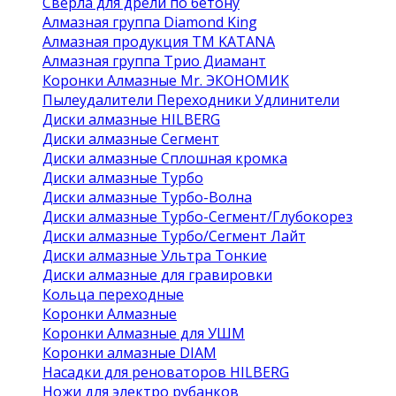
Сверла для дрели по бетону
Алмазная группа Diamond King
Алмазная продукция ТМ KATANA
Алмазная группа Трио Диамант
Коронки Алмазные Mr. ЭКОНОМИК
Пылеудалители Переходники Удлинители
Диски алмазные HILBERG
Диски алмазные Сегмент
Диски алмазные Сплошная кромка
Диски алмазные Турбо
Диски алмазные Турбо-Волна
Диски алмазные Турбо-Сегмент/Глубокорез
Диски алмазные Турбо/Сегмент Лайт
Диски алмазные Ультра Тонкие
Диски алмазные для гравировки
Кольца переходные
Коронки Алмазные
Коронки Алмазные для УШМ
Коронки алмазные DIAM
Насадки для реноваторов HILBERG
Ножи для электро рубанков