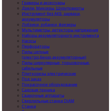
Граверы и аксессуары
Дрели, Миксеры, Шуруповерты
Инструмент без АКБ ,зарядки,
аккумуляторы
Лобзики, рубанки, фрезеры
Мультиметры, детекторы напряжения
Наборы аккумуляторного инструмента
Насосы
Перфораторы
Пилы цепные
(электро,бензо,аккумуляторные)
Пилы циркулярные, торцовочные,
сабельные
Плиткорезы электрические
Под заказ
Покрасочное оборудование
Садовая техника
Сварочные аппараты
Сверлильные станки DIAM
Станки