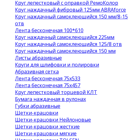
Круг лепестковый с оправкой РемоКолор
Круг наждачный фибровый 125мм ABRAforce
Круг наждачный самоклеющийся 150 мм/8-15
отв
Лента бесконечная 100*610
Круг наждачный самоклеющийся 225мм
Круг наждачный самоклеющийся 125/8 отв
Круг наждачный самоклеющийся 150 мм
Листы абразивные
Круги для шлифовки и полировки
Абразивная сетка
Лента бесконечная 75х533
Лента бесконечная 75х457
Круг лепестковый торцевой КЛТ
Бумага наждачная в рулонах
Губки абразивные
Щетки-крацовки
Щетки-крацовки Нейлоновые
Щетки-крацовки жесткие
Щетки-крацовки мягкие