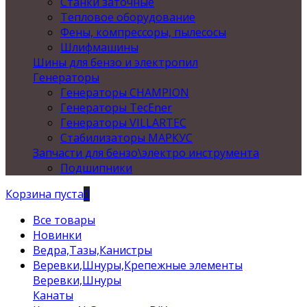
Станки заточные
Тепловое оборудование
Фены, компрессоры, пылесосы
Шлифмашины
Шины для бензо и электропил
Генераторы
Генераторы CHAMPION
Генераторы TecEner
Генераторы VILLARTEC
Стабилизаторы МАРКУС
Запчасти для бензо\электро инструмента
Подшипники
Корзина пуста
0
Все товары
Новинки
Ведра,Тазы,Канистры
Веревки,Шнуры,Крепежные элементы
Веревки,Шнуры
Канаты