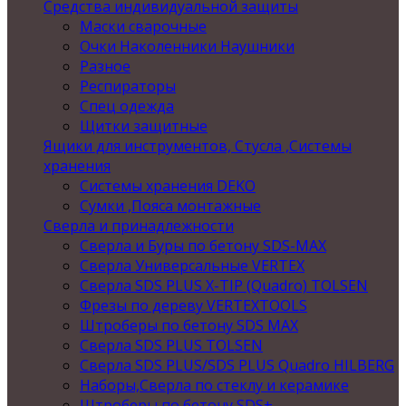
Средства индивидуальной защиты
Маски сварочные
Очки Наколенники Наушники
Разное
Респираторы
Спец одежда
Щитки защитные
Ящики для инструментов, Стусла ,Системы
хранения
Системы хранения DEKO
Сумки ,Пояса монтажные
Сверла и принадлежности
Сверла и Буры по бетону SDS-MAX
Сверла Универсальные VERTEX
Сверла SDS PLUS X-TIP (Quadro) TOLSEN
Фрезы по дереву VERTEXTOOLS
Штроберы по бетону SDS MAX
Сверла SDS PLUS TOLSEN
Сверла SDS PLUS/SDS PLUS Quadro HILBERG
Наборы,Сверла по стеклу и керамике
Штроберы по бетону SDS+