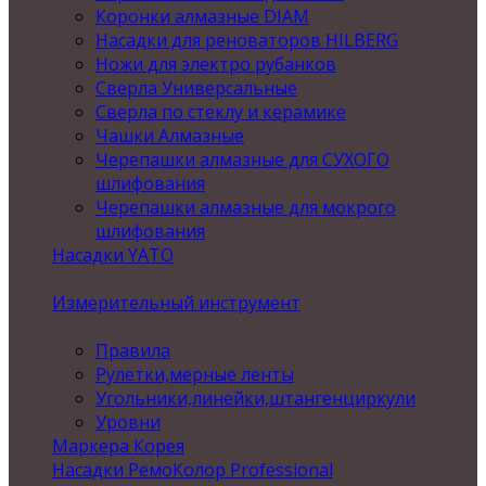
Коронки алмазные DIAM
Насадки для реноваторов HILBERG
Ножи для электро рубанков
Сверла Универсальные
Сверла по стеклу и керамике
Чашки Алмазные
Черепашки алмазные для СУХОГО
шлифования
Черепашки алмазные для мокрого
шлифования
Насадки YATO
Измерительный инструмент
Правила
Рулетки,мерные ленты
Угольники,линейки,штангенциркули
Уровни
Маркера Корея
Насадки РемоКолор Professional