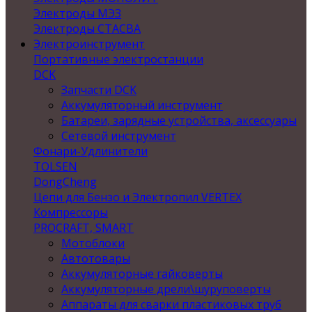
Электроды МЭЗ
Электроды СТАСВА
Электроинструмент
Портативные электростанции
DCK
Запчасти DCK
Аккумуляторный инструмент
Батареи, зарядные устройства, аксессуары
Сетевой инструмент
Фонари-Удлинители
TOLSEN
DongCheng
Цепи для Бензо и Электропил VERTEX
Компрессоры
PROCRAFT, SMART
Мотоблоки
Автотовары
Аккумуляторные гайковерты
Аккумуляторные дрели\шуруповерты
Аппараты для сварки пластиковых труб