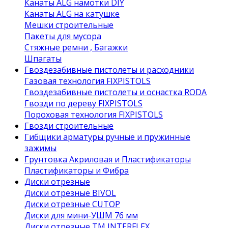
Канаты ALG намотки DIY
Канаты ALG на катушке
Мешки строительные
Пакеты для мусора
Стяжные ремни , Багажки
Шпагаты
Гвоздезабивные пистолеты и расходники
Газовая технология FIXPISTOLS
Гвоздезабивные пистолеты и оснастка RODA
Гвозди по дереву FIXPISTOLS
Пороховая технология FIXPISTOLS
Гвозди строительные
Гибщики арматуры ручные и пружинные
зажимы
Грунтовка Акриловая и Пластификаторы
Пластификаторы и Фибра
Диски отрезные
Диски отрезные BIVOL
Диски отрезные CUTOP
Диски для мини-УШМ 76 мм
Диски отрезные ТМ INTERFLEX