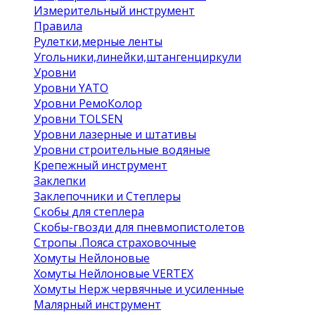
Измерительный инструмент
Правила
Рулетки,мерные ленты
Угольники,линейки,штангенциркули
Уровни
Уровни YATO
Уровни РемоКолор
Уровни TOLSEN
Уровни лазерные и штативы
Уровни строительные водяные
Крепежный инструмент
Заклепки
Заклепочники и Степлеры
Скобы для степлера
Скобы-гвозди для пневмопистолетов
Стропы .Пояса страховочные
Хомуты Нейлоновые
Хомуты Нейлоновые VERTEX
Хомуты Нерж червячные и усиленные
Малярный инструмент