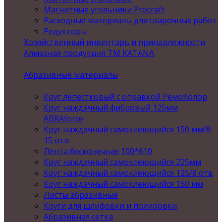
Магнитные угольники Procraft
Расходные материалы для сварочных работ
Редукторы
Хозяйственный инвентарь и принадлежности
Алмазная продукция ТМ KATANA
Абразивные материалы
Круг лепестковый с оправкой РемоКолор
Круг наждачный фибровый 125мм
ABRAforce
Круг наждачный самоклеющийся 150 мм/8-
15 отв
Лента бесконечная 100*610
Круг наждачный самоклеющийся 225мм
Круг наждачный самоклеющийся 125/8 отв
Круг наждачный самоклеющийся 150 мм
Листы абразивные
Круги для шлифовки и полировки
Абразивная сетка