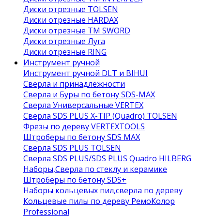
Диски отрезные TOLSEN
Диски отрезные HARDAX
Диски отрезные ТМ SWORD
Диски отрезные Луга
Диски отрезные RING
Инструмент ручной
Инструмент ручной DLT и BIHUI
Сверла и принадлежности
Сверла и Буры по бетону SDS-MAX
Сверла Универсальные VERTEX
Сверла SDS PLUS X-TIP (Quadro) TOLSEN
Фрезы по дереву VERTEXTOOLS
Штроберы по бетону SDS MAX
Сверла SDS PLUS TOLSEN
Сверла SDS PLUS/SDS PLUS Quadro HILBERG
Наборы,Сверла по стеклу и керамике
Штроберы по бетону SDS+
Наборы кольцевых пил,сверла по дереву
Кольцевые пилы по дереву РемоКолор
Professional