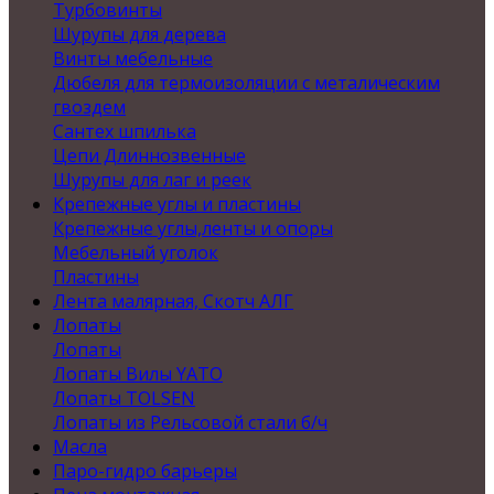
Турбовинты
Шурупы для дерева
Винты мебельные
Дюбеля для термоизоляции с металическим
гвоздем
Сантех шпилька
Цепи Длиннозвенные
Шурупы для лаг и реек
Крепежные углы и пластины
Крепежные углы,ленты и опоры
Мебельный уголок
Пластины
Лента малярная, Скотч АЛГ
Лопаты
Лопаты
Лопаты Вилы YATO
Лопаты TOLSEN
Лопаты из Рельсовой стали б/ч
Масла
Паро-гидро барьеры