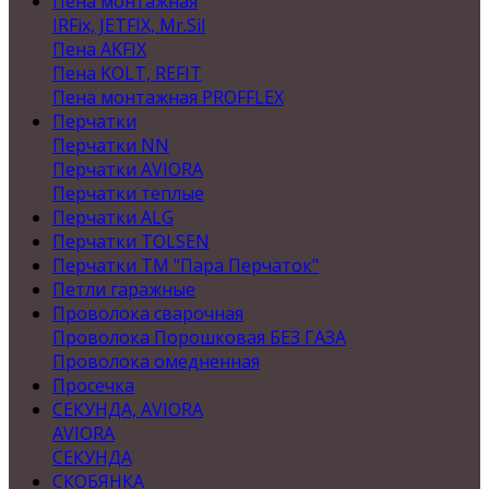
Пена монтажная
IRFix, JETFIX, Mr.Sil
Пена AKFIX
Пена KOLT, REFIT
Пена монтажная PROFFLEX
Перчатки
Перчатки NN
Перчатки AVIORA
Перчатки теплые
Перчатки ALG
Перчатки TOLSEN
Перчатки ТМ "Пара Перчаток"
Петли гаражные
Проволока сварочная
Проволока Порошковая БЕЗ ГАЗА
Проволока омедненная
Просечка
СЕКУНДА, AVIORA
AVIORA
СЕКУНДА
СКОБЯНКА