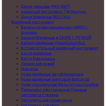
Диски пильные PROCRAFT
Алмазный инструмент ТМ Вертекс
Диски Алмазные RED CHILI
Малярный инструмент
Валики профессиональные HARDY с
ручками
Валики Малярные в СБОРЕ С РУЧКОЙ
Валики малярные РемоКолор/ALG
Вспомогательный малярный инструмент
Кисти малярные
Кисти,Макловицы
Лезвия для ножей
Миксеры
Ножи малярные автоблокировка
Ножи малярные винтовой фиксатор
Ножи специальные Мультитулы Скребки
Паяльники электрические Клеевые
пистолеты Стержни
Пистолеты для герметиков
Пистолеты для пены