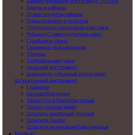
Диэлектрический инструмент TOLSEN
Ключи и наборы
Отвертки,биты,наборы
Пилы,ножовки и полотна
Плиткорезы,стеклорезы,крестики
Рубанки,Стамески,Напильники
Струбцина,тиски
Съемники подшипников
Топоры
Труборезы,метчики
Ударный инструмент
Шарнирно-губцевый инструмент
Штукатурный инструмент
Гладилки
Кельма/Мастерки
Терки П/У и Пенопластовые
Терки с покрытиями
Шпатель малярный Черный
Шпателя Профи
Шпателя резиновые/пластиковые
Крепеж