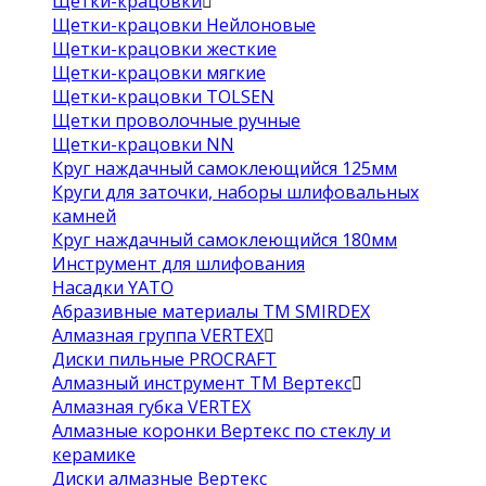
Щетки-крацовки
Щетки-крацовки Нейлоновые
Щетки-крацовки жесткие
Щетки-крацовки мягкие
Щетки-крацовки TOLSEN
Щетки проволочные ручные
Щетки-крацовки NN
Круг наждачный самоклеющийся 125мм
Круги для заточки, наборы шлифовальных
камней
Круг наждачный самоклеющийся 180мм
Инструмент для шлифования
Насадки YATO
Абразивные материалы ТМ SMIRDEX
Алмазная группа VERTEX
Диски пильные PROCRAFT
Алмазный инструмент ТМ Вертекс
Алмазная губка VERTEX
Алмазные коронки Вертекс по стеклу и
керамике
Диски алмазные Вертекс