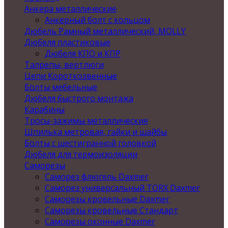
Анкера металлические
Анкерный болт с кольцом
Дюбель Рамный металлический, MOLLY
Дюбеля пластиковые
Дюбеля КПО и КПР
Талрепы, вертлюги
Цепи Короткозвенные
Болты мебельные
Дюбеля быстрого монтажа
Карабины
Тросы-зажимы металлические
Шпилька метровая, гайки и шайбы
Болты с шестигранной головкой
Дюбеля для термоизоляции
Саморезы
Саморез флюгель Daxmer
Саморез универсальный TORX Daxmer
Саморезы кровельные Daxmer
Саморезы кровельные Стандарт
Саморезы оконные Daxmer