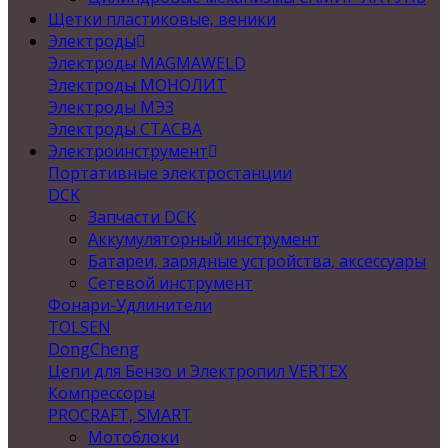
Щетки пластиковые, веники
Электроды
Электроды MAGMAWELD
Электроды МОНОЛИТ
Электроды МЭЗ
Электроды СТАСВА
Электроинструмент
Портативные электростанции
DCK
Запчасти DCK
Аккумуляторный инструмент
Батареи, зарядные устройства, аксессуары
Сетевой инструмент
Фонари-Удлинители
TOLSEN
DongCheng
Цепи для Бензо и Электропил VERTEX
Компрессоры
PROCRAFT, SMART
Мотоблоки