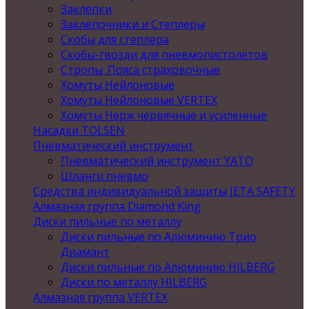
Заклепки
Заклепочники и Степлеры
Скобы для степлера
Скобы-гвозди для пневмопистолетов
Стропы .Пояса страховочные
Хомуты Нейлоновые
Хомуты Нейлоновые VERTEX
Хомуты Нерж червячные и усиленные
Насадки TOLSEN
Пневматический инструмент
Пневматический инструмент YATO
Шланги пневмо
Средства индивидуальной защиты JETA SAFETY
Алмазная группа Diamond King
Диски пильные по металлу
Диски пильные по Алюминию Трио
Диамант
Диски пильные по Алюминию HILBERG
Диски по металлу HILBERG
Алмазная группа VERTEX