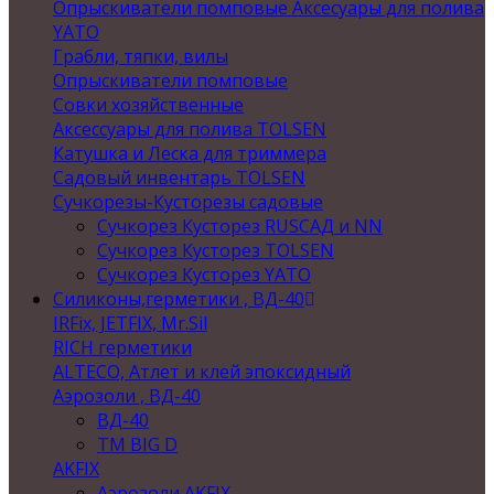
Опрыскиватели помповые Аксесуары для полива
YATO
Грабли, тяпки, вилы
Опрыскиватели помповые
Совки хозяйственные
Аксессуары для полива TOLSEN
Катушка и Леска для триммера
Садовый инвентарь TOLSEN
Сучкорезы-Кусторезы садовые
Сучкорез Кусторез RUSСАД и NN
Сучкорез Кусторез TOLSEN
Сучкорез Кусторез YATO
Силиконы,герметики , ВД-40
IRFix, JETFIX, Mr.Sil
RICH герметики
ALTECO, Атлет и клей эпоксидный
Аэрозоли , ВД-40
ВД-40
TM BIG D
AKFIX
Аэрозоли AKFIX