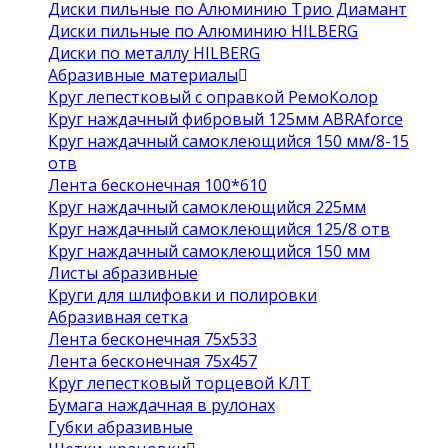
Диски пильные по Алюминию Трио Диамант
Диски пильные по Алюминию HILBERG
Диски по металлу HILBERG
Абразивные материалы
Круг лепестковый с оправкой РемоКолор
Круг наждачный фибровый 125мм ABRAforce
Круг наждачный самоклеющийся 150 мм/8-15
отв
Лента бесконечная 100*610
Круг наждачный самоклеющийся 225мм
Круг наждачный самоклеющийся 125/8 отв
Круг наждачный самоклеющийся 150 мм
Листы абразивные
Круги для шлифовки и полировки
Абразивная сетка
Лента бесконечная 75х533
Лента бесконечная 75х457
Круг лепестковый торцевой КЛТ
Бумага наждачная в рулонах
Губки абразивные