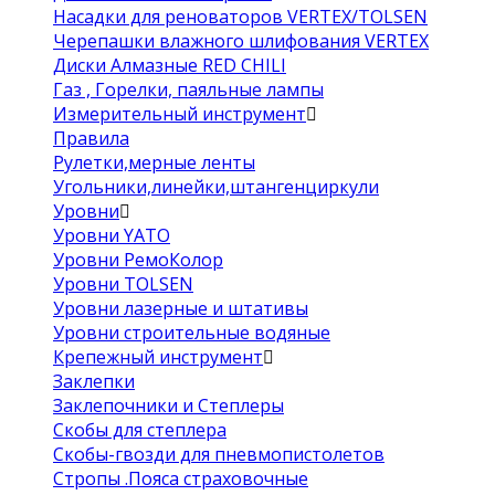
Насадки для реноваторов VERTEX/TOLSEN
Черепашки влажного шлифования VERTEX
Диски Алмазные RED CHILI
Газ , Горелки, паяльные лампы
Измерительный инструмент
Правила
Рулетки,мерные ленты
Угольники,линейки,штангенциркули
Уровни
Уровни YATO
Уровни РемоКолор
Уровни TOLSEN
Уровни лазерные и штативы
Уровни строительные водяные
Крепежный инструмент
Заклепки
Заклепочники и Степлеры
Скобы для степлера
Скобы-гвозди для пневмопистолетов
Стропы .Пояса страховочные