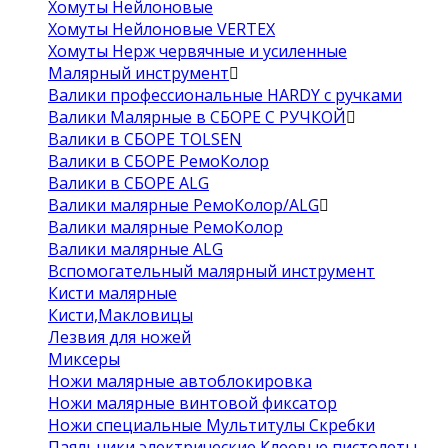
Хомуты Нейлоновые
Хомуты Нейлоновые VERTEX
Хомуты Нерж червячные и усиленные
Малярный инструмент
Валики профессиональные HARDY с ручками
Валики Малярные в СБОРЕ С РУЧКОЙ
Валики в СБОРЕ TOLSEN
Валики в СБОРЕ РемоКолор
Валики в СБОРЕ ALG
Валики малярные РемоКолор/ALG
Валики малярные РемоКолор
Валики малярные ALG
Вспомогательный малярный инструмент
Кисти малярные
Кисти,Макловицы
Лезвия для ножей
Миксеры
Ножи малярные автоблокировка
Ножи малярные винтовой фиксатор
Ножи специальные Мультитулы Скребки
Паяльники электрические Клеевые пистолеты