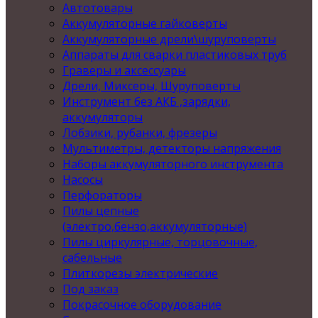
Автотовары
Аккумуляторные гайковерты
Аккумуляторные дрели\шуруповерты
Аппараты для сварки пластиковых труб
Граверы и аксессуары
Дрели, Миксеры, Шуруповерты
Инструмент без АКБ ,зарядки,
аккумуляторы
Лобзики, рубанки, фрезеры
Мультиметры, детекторы напряжения
Наборы аккумуляторного инструмента
Насосы
Перфораторы
Пилы цепные
(электро,бензо,аккумуляторные)
Пилы циркулярные, торцовочные,
сабельные
Плиткорезы электрические
Под заказ
Покрасочное оборудование