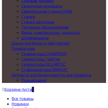
Садовая техника
Сварочные аппараты
Сверлильные станки DIAM
Станки
Станки заточные
Тепловое оборудование
Фены, компрессоры, пылесосы
Шлифмашины
Шины для бензо и электропил
Генераторы
Генераторы CHAMPION
Генераторы TecEner
Генераторы VILLARTEC
Стабилизаторы МАРКУС
Запчасти для бензо\электро инструмента
Подшипники
Корзина пуста
0
Все товары
Новинки