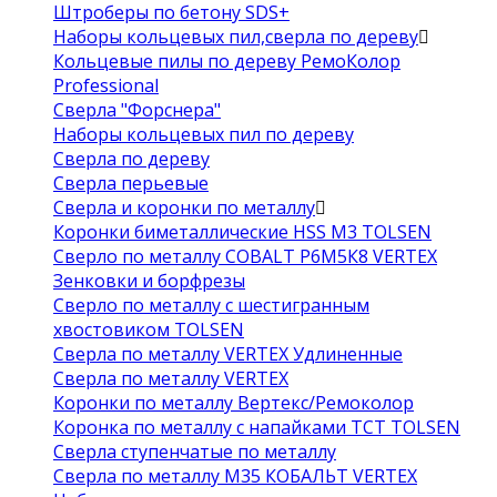
Штроберы по бетону SDS+
Наборы кольцевых пил,сверла по дереву
Кольцевые пилы по дереву РемоКолор
Professional
Сверла "Форснера"
Наборы кольцевых пил по дереву
Сверла по дереву
Сверла перьевые
Сверла и коронки по металлу
Коронки биметаллические HSS M3 TOLSEN
Сверло по металлу COBALT Р6М5К8 VERTEX
Зенковки и борфрезы
Сверло по металлу с шестигранным
хвостовиком TOLSEN
Сверла по металлу VERTEX Удлиненные
Сверла по металлу VERTEX
Коронки по металлу Вертекс/Ремоколор
Коронка по металлу с напайками TCT TOLSEN
Сверла ступенчатые по металлу
Сверла по металлу М35 КОБАЛЬТ VERTEX