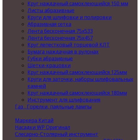
Круг наждачный самоклеющийся 150 мм
Листы абразивные
Круги для шлифовки и полировки
Абразивная сетка
Лента бесконечная 75х533
Лента бесконечная 75х457
Круг лепестковый торцевой КЛТ
Бумага наждачная в рулонах
Губки абразивные
Щетки-крацовки
Круг наждачный самоклеющийся 125мм
Круги для заточки, наборы шлифовальных
камней
Круг наждачный самоклеющийся 180мм
Инструмент для шлифования
Газ , Горелки, паяльные лампы
Маркера Китай
Насадки WP Оригинал
Слесарно-Столярный инструмент