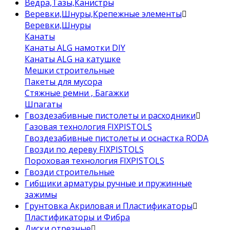
Ведра,Тазы,Канистры
Веревки,Шнуры,Крепежные элементы
Веревки,Шнуры
Канаты
Канаты ALG намотки DIY
Канаты ALG на катушке
Мешки строительные
Пакеты для мусора
Стяжные ремни , Багажки
Шпагаты
Гвоздезабивные пистолеты и расходники
Газовая технология FIXPISTOLS
Гвоздезабивные пистолеты и оснастка RODA
Гвозди по дереву FIXPISTOLS
Пороховая технология FIXPISTOLS
Гвозди строительные
Гибщики арматуры ручные и пружинные
зажимы
Грунтовка Акриловая и Пластификаторы
Пластификаторы и Фибра
Диски отрезные