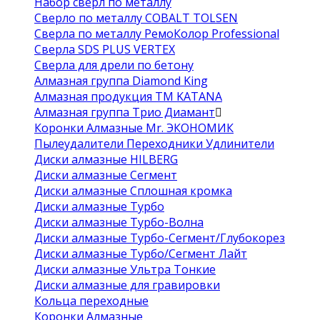
Набор сверл по металлу
Сверло по металлу COBALT TOLSEN
Сверла по металлу РемоКолор Professional
Сверла SDS PLUS VERTEX
Сверла для дрели по бетону
Алмазная группа Diamond King
Алмазная продукция ТМ KATANA
Алмазная группа Трио Диамант
Коронки Алмазные Mr. ЭКОНОМИК
Пылеудалители Переходники Удлинители
Диски алмазные HILBERG
Диски алмазные Сегмент
Диски алмазные Сплошная кромка
Диски алмазные Турбо
Диски алмазные Турбо-Волна
Диски алмазные Турбо-Сегмент/Глубокорез
Диски алмазные Турбо/Сегмент Лайт
Диски алмазные Ультра Тонкие
Диски алмазные для гравировки
Кольца переходные
Коронки Алмазные