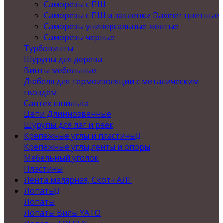
Саморезы с ПШ
Саморезы с ПШ и заклепки Daxmer цветные
Саморезы универсальные желтые
Саморезы черные
Турбовинты
Шурупы для дерева
Винты мебельные
Дюбеля для термоизоляции с металическим
гвоздем
Сантех шпилька
Цепи Длиннозвенные
Шурупы для лаг и реек
Крепежные углы и пластины
Крепежные углы,ленты и опоры
Мебельный уголок
Пластины
Лента малярная, Скотч АЛГ
Лопаты
Лопаты
Лопаты Вилы YATO