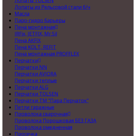
Лопаты TOLSEN
Лопаты из Рельсовой стали б/ч
Масла
Паро-гидро барьеры
Пена монтажная
IRFix, JETFIX, Mr.Sil
Пена AKFIX
Пена KOLT, REFIT
Пена монтажная PROFFLEX
Перчатки
Перчатки NN
Перчатки AVIORA
Перчатки теплые
Перчатки ALG
Перчатки TOLSEN
Перчатки ТМ "Пара Перчаток"
Петли гаражные
Проволока сварочная
Проволока Порошковая БЕЗ ГАЗА
Проволока омедненная
Просечка