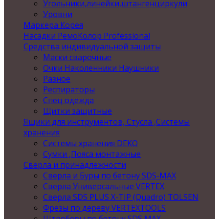
Угольники,линейки,штангенциркули
Уровни
Маркера Корея
Насадки РемоКолор Professional
Средства индивидуальной защиты
Маски сварочные
Очки Наколенники Наушники
Разное
Респираторы
Спец одежда
Щитки защитные
Ящики для инструментов, Стусла ,Системы
хранения
Системы хранения DEKO
Сумки ,Пояса монтажные
Сверла и принадлежности
Сверла и Буры по бетону SDS-MAX
Сверла Универсальные VERTEX
Сверла SDS PLUS X-TIP (Quadro) TOLSEN
Фрезы по дереву VERTEXTOOLS
Штроберы по бетону SDS MAX