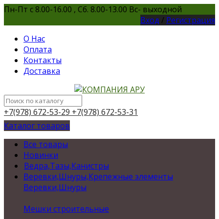
Пн-Пт с 8.00-16.00 , Сб. 8.00-13.00 Вс- выходной
Вход
/
Регистрация
О Нас
Оплата
Контакты
Доставка
+7(978) 672-53-29
+7(978) 672-53-31
Каталог товаров
Все товары
Новинки
Ведра,Тазы,Канистры
Веревки,Шнуры,Крепежные элементы
Веревки,Шнуры
Мешки строительные