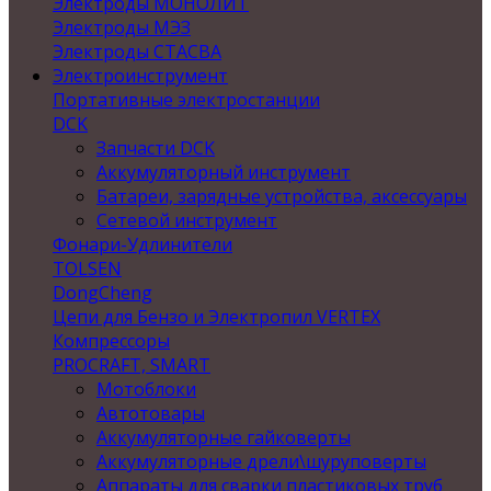
Электроды МОНОЛИТ
Электроды МЭЗ
Электроды СТАСВА
Электроинструмент
Портативные электростанции
DCK
Запчасти DCK
Аккумуляторный инструмент
Батареи, зарядные устройства, аксессуары
Сетевой инструмент
Фонари-Удлинители
TOLSEN
DongCheng
Цепи для Бензо и Электропил VERTEX
Компрессоры
PROCRAFT, SMART
Мотоблоки
Автотовары
Аккумуляторные гайковерты
Аккумуляторные дрели\шуруповерты
Аппараты для сварки пластиковых труб