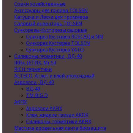
Совки хозяйственные
Аксессуары для полива TOLSEN
Катушка и Леска для триммера
Садовый инвентарь TOLSEN
Сучкорезы-Кусторезы садовые
Сучкорез Кусторез RUSСАД и NN
Сучкорез Кусторез TOLSEN
Сучкорез Кусторез YATO
Силиконы,герметики , ВД-40
IRFix, JETFIX, Mr.Sil
RICH герметики
ALTECO, Атлет и клей эпоксидный
Аэрозоли , ВД-40
ВД-40
TM BIG D
AKFIX
Аэрозоли AKFIX
Клея, жидкие гвозди AKFIX
Силиконы, герметики AKFIX
Мастика,кровельная лента,биозащита