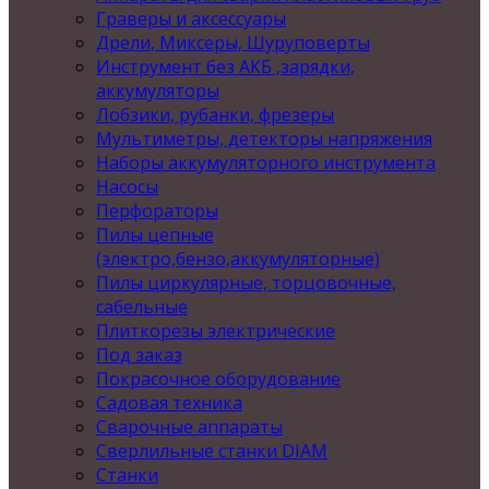
Граверы и аксессуары
Дрели, Миксеры, Шуруповерты
Инструмент без АКБ ,зарядки,
аккумуляторы
Лобзики, рубанки, фрезеры
Мультиметры, детекторы напряжения
Наборы аккумуляторного инструмента
Насосы
Перфораторы
Пилы цепные
(электро,бензо,аккумуляторные)
Пилы циркулярные, торцовочные,
сабельные
Плиткорезы электрические
Под заказ
Покрасочное оборудование
Садовая техника
Сварочные аппараты
Сверлильные станки DIAM
Станки