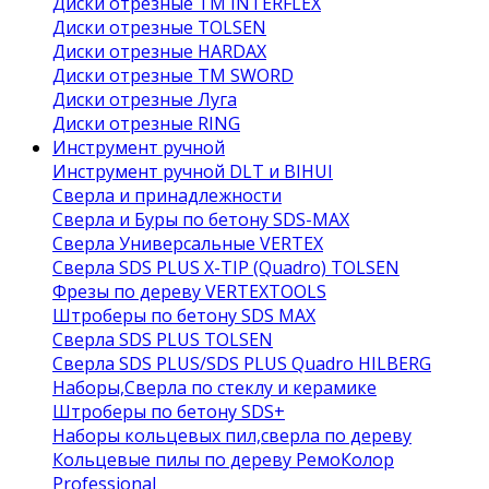
Диски отрезные ТМ INTERFLEX
Диски отрезные TOLSEN
Диски отрезные HARDAX
Диски отрезные ТМ SWORD
Диски отрезные Луга
Диски отрезные RING
Инструмент ручной
Инструмент ручной DLT и BIHUI
Сверла и принадлежности
Сверла и Буры по бетону SDS-MAX
Сверла Универсальные VERTEX
Сверла SDS PLUS X-TIP (Quadro) TOLSEN
Фрезы по дереву VERTEXTOOLS
Штроберы по бетону SDS MAX
Сверла SDS PLUS TOLSEN
Сверла SDS PLUS/SDS PLUS Quadro HILBERG
Наборы,Сверла по стеклу и керамике
Штроберы по бетону SDS+
Наборы кольцевых пил,сверла по дереву
Кольцевые пилы по дереву РемоКолор
Professional