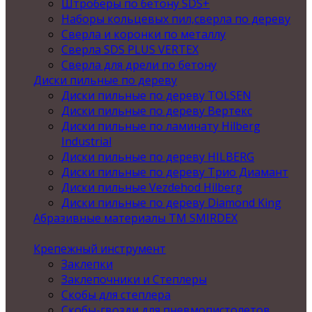
Штроберы по бетону SDS+
Наборы кольцевых пил,сверла по дереву
Сверла и коронки по металлу
Сверла SDS PLUS VERTEX
Сверла для дрели по бетону
Диски пильные по дереву
Диски пильные по дереву TOLSEN
Диски пильные по дереву Вертекс
Диски пильные по ламинату Hilberg
Industrial
Диски пильные по дереву HILBERG
Диски пильные по дереву Трио Диамант
Диски пильные Vezdehod Hilberg
Диски пильные по дереву Diamond King
Абразивные материалы ТМ SMIRDEX
Крепежный инструмент
Заклепки
Заклепочники и Степлеры
Скобы для степлера
Скобы-гвозди для пневмопистолетов