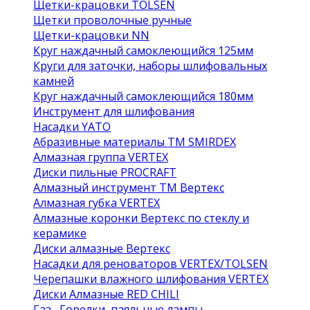
Щетки-крацовки TOLSEN
Щетки проволочные ручные
Щетки-крацовки NN
Круг наждачный самоклеющийся 125мм
Круги для заточки, наборы шлифовальных
камней
Круг наждачный самоклеющийся 180мм
Инструмент для шлифования
Насадки YATO
Абразивные материалы ТМ SMIRDEX
Алмазная группа VERTEX
Диски пильные PROCRAFT
Алмазный инструмент ТМ Вертекс
Алмазная губка VERTEX
Алмазные коронки Вертекс по стеклу и
керамике
Диски алмазные Вертекс
Насадки для реноваторов VERTEX/TOLSEN
Черепашки влажного шлифования VERTEX
Диски Алмазные RED CHILI
Газ , Горелки, паяльные лампы