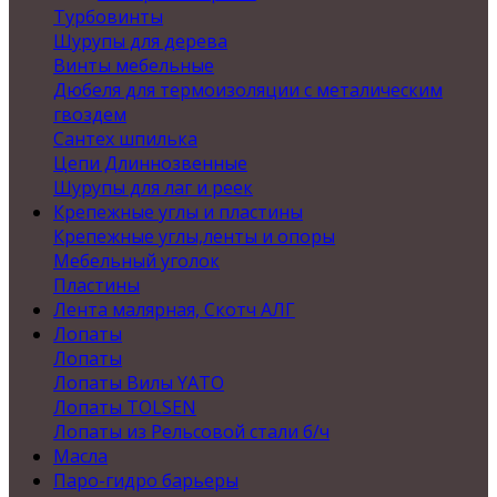
Турбовинты
Шурупы для дерева
Винты мебельные
Дюбеля для термоизоляции с металическим
гвоздем
Сантех шпилька
Цепи Длиннозвенные
Шурупы для лаг и реек
Крепежные углы и пластины
Крепежные углы,ленты и опоры
Мебельный уголок
Пластины
Лента малярная, Скотч АЛГ
Лопаты
Лопаты
Лопаты Вилы YATO
Лопаты TOLSEN
Лопаты из Рельсовой стали б/ч
Масла
Паро-гидро барьеры