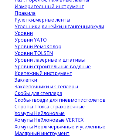
Измерительный инструмент
Правила
Рулетки,мерные ленты
Угольники,линейки,штангенциркули
Уровни
Уровни YATO
Уровни РемоКолор
Уровни TOLSEN
Уровни лазерные и штативы
Уровни строительные водяные
Крепежный инструмент
Заклепки
Заклепочники и Степлеры
Скобы для степлера
Скобы-гвозди для пневмопистолетов
Стропы .Пояса страховочные
Хомуты Нейлоновые
Хомуты Нейлоновые VERTEX
Хомуты Нерж червячные и усиленные
Малярный инструмент