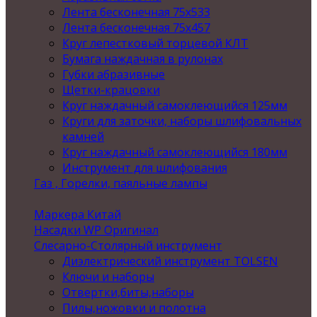
Лента бесконечная 75х533
Лента бесконечная 75х457
Круг лепестковый торцевой КЛТ
Бумага наждачная в рулонах
Губки абразивные
Щетки-крацовки
Круг наждачный самоклеющийся 125мм
Круги для заточки, наборы шлифовальных
камней
Круг наждачный самоклеющийся 180мм
Инструмент для шлифования
Газ , Горелки, паяльные лампы
Маркера Китай
Насадки WP Оригинал
Слесарно-Столярный инструмент
Диэлектрический инструмент TOLSEN
Ключи и наборы
Отвертки,биты,наборы
Пилы,ножовки и полотна