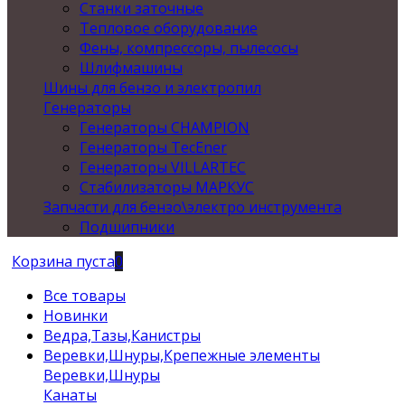
Станки заточные
Тепловое оборудование
Фены, компрессоры, пылесосы
Шлифмашины
Шины для бензо и электропил
Генераторы
Генераторы CHAMPION
Генераторы TecEner
Генераторы VILLARTEC
Стабилизаторы МАРКУС
Запчасти для бензо\электро инструмента
Подшипники
Корзина пуста
0
Все товары
Новинки
Ведра,Тазы,Канистры
Веревки,Шнуры,Крепежные элементы
Веревки,Шнуры
Канаты