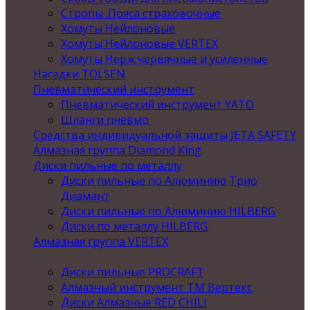
Стропы .Пояса страховочные
Хомуты Нейлоновые
Хомуты Нейлоновые VERTEX
Хомуты Нерж червячные и усиленные
Насадки TOLSEN
Пневматический инструмент
Пневматический инструмент YATO
Шланги пневмо
Средства индивидуальной защиты JETA SAFETY
Алмазная группа Diamond King
Диски пильные по металлу
Диски пильные по Алюминию Трио
Диамант
Диски пильные по Алюминию HILBERG
Диски по металлу HILBERG
Алмазная группа VERTEX
Диски пильные PROCRAFT
Алмазный инструмент ТМ Вертекс
Диски Алмазные RED CHILI