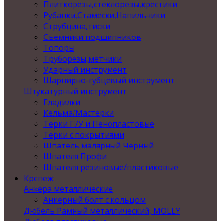
Плиткорезы,стеклорезы,крестики
Рубанки,Стамески,Напильники
Струбцина,тиски
Съемники подшипников
Топоры
Труборезы,метчики
Ударный инструмент
Шарнирно-губцевый инструмент
Штукатурный инструмент
Гладилки
Кельма/Мастерки
Терки П/У и Пенопластовые
Терки с покрытиями
Шпатель малярный Черный
Шпателя Профи
Шпателя резиновые/пластиковые
Крепеж
Анкера металлические
Анкерный болт с кольцом
Дюбель Рамный металлический, MOLLY