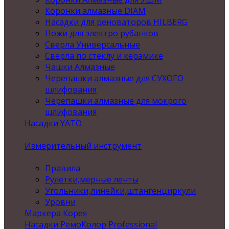
Коронки алмазные DIAM
Насадки для реноваторов HILBERG
Ножи для электро рубанков
Сверла Универсальные
Сверла по стеклу и керамике
Чашки Алмазные
Черепашки алмазные для СУХОГО
шлифования
Черепашки алмазные для мокрого
шлифования
Насадки YATO
Измерительный инструмент
Правила
Рулетки,мерные ленты
Угольники,линейки,штангенциркули
Уровни
Маркера Корея
Насадки РемоКолор Professional