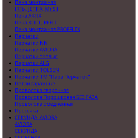
Пена монтажная
IRFix, JETFIX, Mr.Sil
Пена AKFIX
Пена KOLT, REFIT
Пена монтажная PROFFLEX
Перчатки
Перчатки NN
Перчатки AVIORA
Перчатки теплые
Перчатки ALG
Перчатки TOLSEN
Перчатки ТМ "Пара Перчаток"
Петли гаражные
Проволока сварочная
Проволока Порошковая БЕЗ ГАЗА
Проволока омедненная
Просечка
СЕКУНДА, AVIORA
AVIORA
СЕКУНДА
СКОБЯНКА