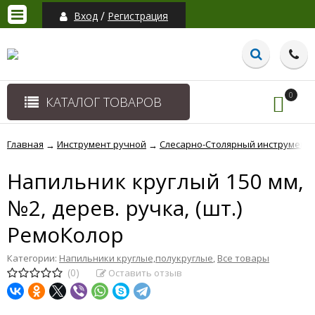
/
Вход
Регистрация
0
КАТАЛОГ ТОВАРОВ
Главная
Инструмент ручной
Слесарно-Столярный инструмент
→
→
Напильник круглый 150 мм,
№2, дерев. ручка, (шт.)
РемоКолор
Категории:
Напильники круглые,полукруглые
,
Все товары
(0)
Оставить отзыв