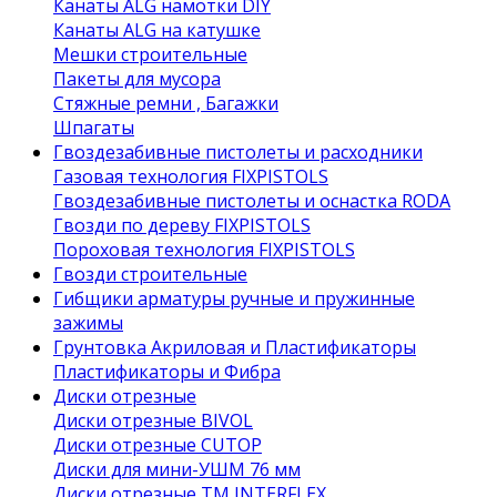
Канаты ALG намотки DIY
Канаты ALG на катушке
Мешки строительные
Пакеты для мусора
Стяжные ремни , Багажки
Шпагаты
Гвоздезабивные пистолеты и расходники
Газовая технология FIXPISTOLS
Гвоздезабивные пистолеты и оснастка RODA
Гвозди по дереву FIXPISTOLS
Пороховая технология FIXPISTOLS
Гвозди строительные
Гибщики арматуры ручные и пружинные
зажимы
Грунтовка Акриловая и Пластификаторы
Пластификаторы и Фибра
Диски отрезные
Диски отрезные BIVOL
Диски отрезные CUTOP
Диски для мини-УШМ 76 мм
Диски отрезные ТМ INTERFLEX