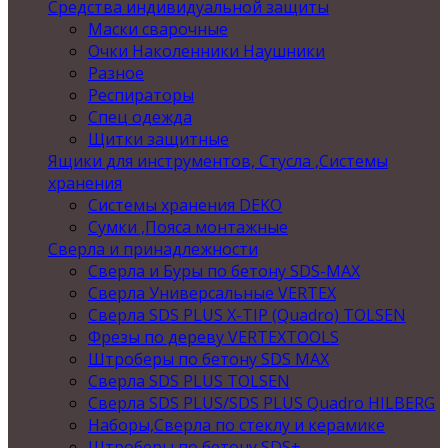
Средства индивидуальной защиты
Маски сварочные
Очки Наколенники Наушники
Разное
Респираторы
Спец одежда
Щитки защитные
Ящики для инструментов, Стусла ,Системы
хранения
Системы хранения DEKO
Сумки ,Пояса монтажные
Сверла и принадлежности
Сверла и Буры по бетону SDS-MAX
Сверла Универсальные VERTEX
Сверла SDS PLUS X-TIP (Quadro) TOLSEN
Фрезы по дереву VERTEXTOOLS
Штроберы по бетону SDS MAX
Сверла SDS PLUS TOLSEN
Сверла SDS PLUS/SDS PLUS Quadro HILBERG
Наборы,Сверла по стеклу и керамике
Штроберы по бетону SDS+