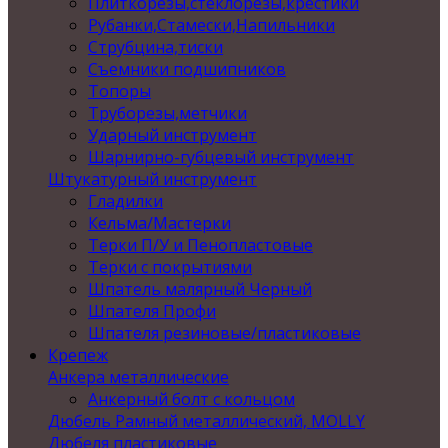
Плиткорезы,стеклорезы,крестики
Рубанки,Стамески,Напильники
Струбцина,тиски
Съемники подшипников
Топоры
Труборезы,метчики
Ударный инструмент
Шарнирно-губцевый инструмент
Штукатурный инструмент
Гладилки
Кельма/Мастерки
Терки П/У и Пенопластовые
Терки с покрытиями
Шпатель малярный Черный
Шпателя Профи
Шпателя резиновые/пластиковые
Крепеж
Анкера металлические
Анкерный болт с кольцом
Дюбель Рамный металлический, MOLLY
Дюбеля пластиковые