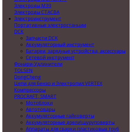
Электроды МЭЗ
Электроды СТАСВА
Электроинструмент
Портативные электростанции
DCK
Запчасти DCK
Аккумуляторный инструмент
Батареи, зарядные устройства, аксессуары
Сетевой инструмент
Фонари-Удлинители
TOLSEN
DongCheng
Цепи для Бензо и Электропил VERTEX
Компрессоры
PROCRAFT, SMART
Мотоблоки
Автотовары
Аккумуляторные гайковерты
Аккумуляторные дрели\шуруповерты
Аппараты для сварки пластиковых труб