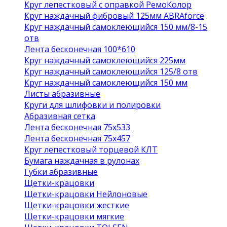
Круг лепестковый с оправкой РемоКолор
Круг наждачный фибровый 125мм ABRAforce
Круг наждачный самоклеющийся 150 мм/8-15
отв
Лента бесконечная 100*610
Круг наждачный самоклеющийся 225мм
Круг наждачный самоклеющийся 125/8 отв
Круг наждачный самоклеющийся 150 мм
Листы абразивные
Круги для шлифовки и полировки
Абразивная сетка
Лента бесконечная 75х533
Лента бесконечная 75х457
Круг лепестковый торцевой КЛТ
Бумага наждачная в рулонах
Губки абразивные
Щетки-крацовки
Щетки-крацовки Нейлоновые
Щетки-крацовки жесткие
Щетки-крацовки мягкие