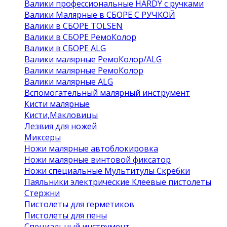
Валики профессиональные HARDY с ручками
Валики Малярные в СБОРЕ С РУЧКОЙ
Валики в СБОРЕ TOLSEN
Валики в СБОРЕ РемоКолор
Валики в СБОРЕ ALG
Валики малярные РемоКолор/ALG
Валики малярные РемоКолор
Валики малярные ALG
Вспомогательный малярный инструмент
Кисти малярные
Кисти,Макловицы
Лезвия для ножей
Миксеры
Ножи малярные автоблокировка
Ножи малярные винтовой фиксатор
Ножи специальные Мультитулы Скребки
Паяльники электрические Клеевые пистолеты
Стержни
Пистолеты для герметиков
Пистолеты для пены
Специальный инструмент