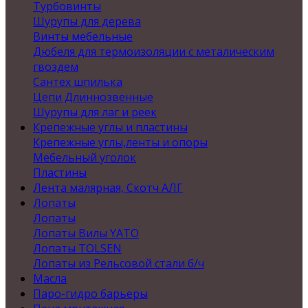
Турбовинты
Шурупы для дерева
Винты мебельные
Дюбеля для термоизоляции с металическим
гвоздем
Сантех шпилька
Цепи Длиннозвенные
Шурупы для лаг и реек
Крепежные углы и пластины
Крепежные углы,ленты и опоры
Мебельный уголок
Пластины
Лента малярная, Скотч АЛГ
Лопаты
Лопаты
Лопаты Вилы YATO
Лопаты TOLSEN
Лопаты из Рельсовой стали б/ч
Масла
Паро-гидро барьеры