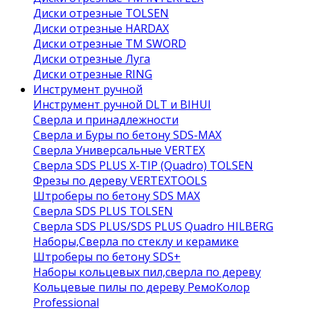
Диски отрезные TOLSEN
Диски отрезные HARDAX
Диски отрезные ТМ SWORD
Диски отрезные Луга
Диски отрезные RING
Инструмент ручной
Инструмент ручной DLT и BIHUI
Сверла и принадлежности
Сверла и Буры по бетону SDS-MAX
Сверла Универсальные VERTEX
Сверла SDS PLUS X-TIP (Quadro) TOLSEN
Фрезы по дереву VERTEXTOOLS
Штроберы по бетону SDS MAX
Сверла SDS PLUS TOLSEN
Сверла SDS PLUS/SDS PLUS Quadro HILBERG
Наборы,Сверла по стеклу и керамике
Штроберы по бетону SDS+
Наборы кольцевых пил,сверла по дереву
Кольцевые пилы по дереву РемоКолор
Professional