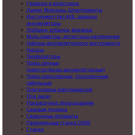
Граверы и аксессуары
Дрели, Миксеры, Шуруповерты
Инструмент без АКБ ,зарядки,
аккумуляторы
Лобзики, рубанки, фрезеры
Мультиметры, детекторы напряжения
Наборы аккумуляторного инструмента
Насосы
Перфораторы
Пилы цепные
(электро,бензо,аккумуляторные)
Пилы циркулярные, торцовочные,
сабельные
Плиткорезы электрические
Под заказ
Покрасочное оборудование
Садовая техника
Сварочные аппараты
Сверлильные станки DIAM
Станки