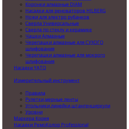
Коронки алмазные DIAM
Насадки для реноваторов HILBERG
Ножи для электро рубанков
Сверла Универсальные
Сверла по стеклу и керамике
Чашки Алмазные
Черепашки алмазные для СУХОГО
шлифования
Черепашки алмазные для мокрого
шлифования
Насадки YATO
Измерительный инструмент
Правила
Рулетки,мерные ленты
Угольники,линейки,штангенциркули
Уровни
Маркера Корея
Насадки РемоКолор Professional