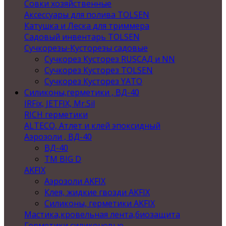
Совки хозяйственные
Аксессуары для полива TOLSEN
Катушка и Леска для триммера
Садовый инвентарь TOLSEN
Сучкорезы-Кусторезы садовые
Сучкорез Кусторез RUSСАД и NN
Сучкорез Кусторез TOLSEN
Сучкорез Кусторез YATO
Силиконы,герметики , ВД-40
IRFix, JETFIX, Mr.Sil
RICH герметики
ALTECO, Атлет и клей эпоксидный
Аэрозоли , ВД-40
ВД-40
TM BIG D
AKFIX
Аэрозоли AKFIX
Клея, жидкие гвозди AKFIX
Силиконы, герметики AKFIX
Мастика,кровельная лента,биозащита
Герметики силиконовые