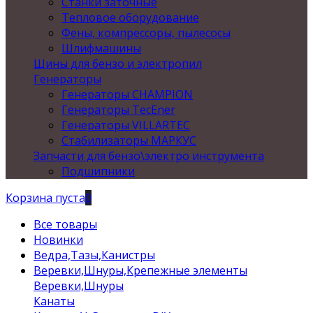
Станки заточные
Тепловое оборудование
Фены, компрессоры, пылесосы
Шлифмашины
Шины для бензо и электропил
Генераторы
Генераторы CHAMPION
Генераторы TecEner
Генераторы VILLARTEC
Стабилизаторы МАРКУС
Запчасти для бензо\электро инструмента
Подшипники
Корзина пуста
0
Все товары
Новинки
Ведра,Тазы,Канистры
Веревки,Шнуры,Крепежные элементы
Веревки,Шнуры
Канаты