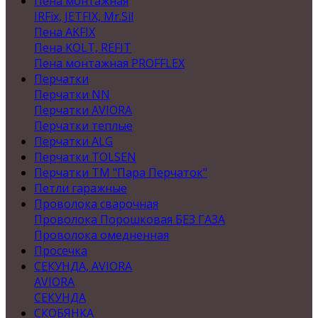
Пена монтажная
IRFix, JETFIX, Mr.Sil
Пена AKFIX
Пена KOLT, REFIT
Пена монтажная PROFFLEX
Перчатки
Перчатки NN
Перчатки AVIORA
Перчатки теплые
Перчатки ALG
Перчатки TOLSEN
Перчатки ТМ "Пара Перчаток"
Петли гаражные
Проволока сварочная
Проволока Порошковая БЕЗ ГАЗА
Проволока омедненная
Просечка
СЕКУНДА, AVIORA
AVIORA
СЕКУНДА
СКОБЯНКА