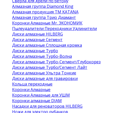
Сверла для дрели по бетону
Алмазная группа Diamond King
Алмазная продукция ТМ KATANA
Алмазная группа Трио Диамант
Коронки Алмазные Mr. ЭКОНОМИК
Пылеудалители Переходники Удлинители
Диски алмазные HILBERG
Диски алмазные Сегмент
Диски алмазные Сплошная кромка
Диски алмазные Турбо
Диски алмазные Турбо-Волна
Диски алмазные Турбо-Сегмент/Глубокорез
Диски алмазные Турбо/Сегмент Лайт
Диски алмазные Ультра Тонкие
Диски алмазные для гравировки
Кольца переходные
Коронки Алмазные
Коронки Алмазные для УШМ
Коронки алмазные DIAM
Насадки для реноваторов HILBERG
Ножи для электро рубанков