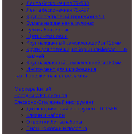
Лента бесконечная 75х533
Лента бесконечная 75х457
Круг лепестковый торцевой КЛТ
Бумага наждачная в рулонах
Губки абразивные
Щетки-крацовки
Круг наждачный самоклеющийся 125мм
Круги для заточки, наборы шлифовальных
камней
Круг наждачный самоклеющийся 180мм
Инструмент для шлифования
Газ , Горелки, паяльные лампы
Маркера Китай
Насадки WP Оригинал
Слесарно-Столярный инструмент
Диэлектрический инструмент TOLSEN
Ключи и наборы
Отвертки,биты,наборы
Пилы,ножовки и полотна