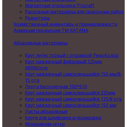
Магнитные угольники Procraft
Расходные материалы для сварочных работ
Редукторы
Хозяйственный инвентарь и принадлежности
Алмазная продукция ТМ KATANA
Абразивные материалы
Круг лепестковый с оправкой РемоКолор
Круг наждачный фибровый 125мм
ABRAforce
Круг наждачный самоклеющийся 150 мм/8-
15 отв
Лента бесконечная 100*610
Круг наждачный самоклеющийся 225мм
Круг наждачный самоклеющийся 125/8 отв
Круг наждачный самоклеющийся 150 мм
Листы абразивные
Круги для шлифовки и полировки
Абразивная сетка