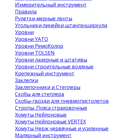
Измерительный инструмент
Правила
Рулетки,мерные ленты
Угольники,линейки,штангенциркули
Уровни
Уровни YATO
Уровни РемоКолор
Уровни TOLSEN
Уровни лазерные и штативы
Уровни строительные водяные
Крепежный инструмент
Заклепки
Заклепочники и Степлеры
Скобы для степлера
Скобы-гвозди для пневмопистолетов
Стропы .Пояса страховочные
Хомуты Нейлоновые
Хомуты Нейлоновые VERTEX
Хомуты Нерж червячные и усиленные
Малярный инструмент