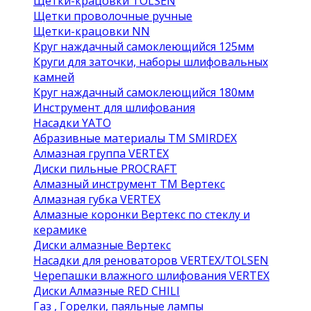
Щетки-крацовки TOLSEN
Щетки проволочные ручные
Щетки-крацовки NN
Круг наждачный самоклеющийся 125мм
Круги для заточки, наборы шлифовальных
камней
Круг наждачный самоклеющийся 180мм
Инструмент для шлифования
Насадки YATO
Абразивные материалы ТМ SMIRDEX
Алмазная группа VERTEX
Диски пильные PROCRAFT
Алмазный инструмент ТМ Вертекс
Алмазная губка VERTEX
Алмазные коронки Вертекс по стеклу и
керамике
Диски алмазные Вертекс
Насадки для реноваторов VERTEX/TOLSEN
Черепашки влажного шлифования VERTEX
Диски Алмазные RED CHILI
Газ , Горелки, паяльные лампы