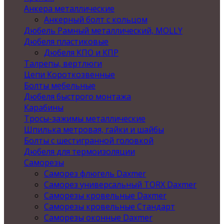
Анкера металлические
Анкерный болт с кольцом
Дюбель Рамный металлический, MOLLY
Дюбеля пластиковые
Дюбеля КПО и КПР
Талрепы, вертлюги
Цепи Короткозвенные
Болты мебельные
Дюбеля быстрого монтажа
Карабины
Тросы-зажимы металлические
Шпилька метровая, гайки и шайбы
Болты с шестигранной головкой
Дюбеля для термоизоляции
Саморезы
Саморез флюгель Daxmer
Саморез универсальный TORX Daxmer
Саморезы кровельные Daxmer
Саморезы кровельные Стандарт
Саморезы оконные Daxmer