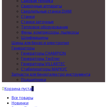
Садовая техника
Сварочные аппараты
Сверлильные станки DIAM
Станки
Станки заточные
Тепловое оборудование
Фены, компрессоры, пылесосы
Шлифмашины
Шины для бензо и электропил
Генераторы
Генераторы CHAMPION
Генераторы TecEner
Генераторы VILLARTEC
Стабилизаторы МАРКУС
Запчасти для бензо\электро инструмента
Подшипники
Корзина пуста
0
Все товары
Новинки