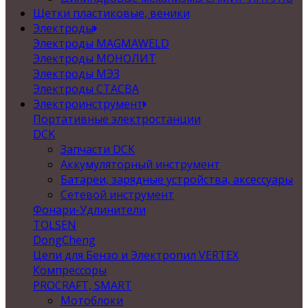
Щетки пластиковые, веники
Электроды
Электроды MAGMAWELD
Электроды МОНОЛИТ
Электроды МЭЗ
Электроды СТАСВА
Электроинструмент
Портативные электростанции
DCK
Запчасти DCK
Аккумуляторный инструмент
Батареи, зарядные устройства, аксессуары
Сетевой инструмент
Фонари-Удлинители
TOLSEN
DongCheng
Цепи для Бензо и Электропил VERTEX
Компрессоры
PROCRAFT, SMART
Мотоблоки