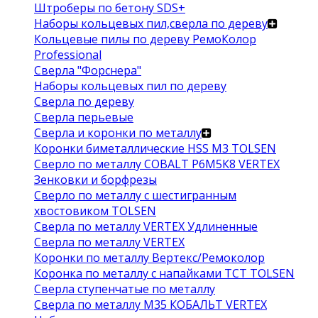
Штроберы по бетону SDS+
Наборы кольцевых пил,сверла по дереву
Кольцевые пилы по дереву РемоКолор
Professional
Сверла "Форснера"
Наборы кольцевых пил по дереву
Сверла по дереву
Сверла перьевые
Сверла и коронки по металлу
Коронки биметаллические HSS M3 TOLSEN
Сверло по металлу COBALT Р6М5К8 VERTEX
Зенковки и борфрезы
Сверло по металлу с шестигранным
хвостовиком TOLSEN
Сверла по металлу VERTEX Удлиненные
Сверла по металлу VERTEX
Коронки по металлу Вертекс/Ремоколор
Коронка по металлу с напайками TCT TOLSEN
Сверла ступенчатые по металлу
Сверла по металлу М35 КОБАЛЬТ VERTEX