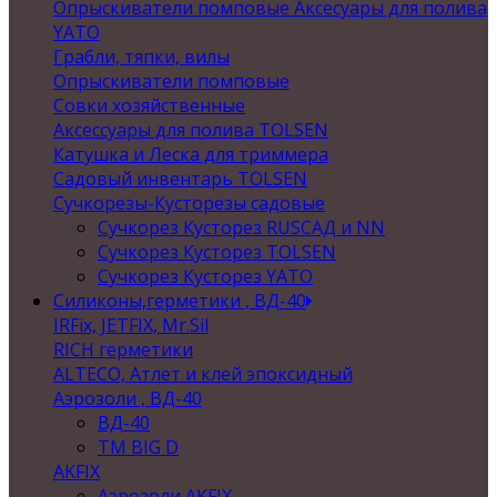
Опрыскиватели помповые Аксесуары для полива
YATO
Грабли, тяпки, вилы
Опрыскиватели помповые
Совки хозяйственные
Аксессуары для полива TOLSEN
Катушка и Леска для триммера
Садовый инвентарь TOLSEN
Сучкорезы-Кусторезы садовые
Сучкорез Кусторез RUSСАД и NN
Сучкорез Кусторез TOLSEN
Сучкорез Кусторез YATO
Силиконы,герметики , ВД-40
IRFix, JETFIX, Mr.Sil
RICH герметики
ALTECO, Атлет и клей эпоксидный
Аэрозоли , ВД-40
ВД-40
TM BIG D
AKFIX
Аэрозоли AKFIX