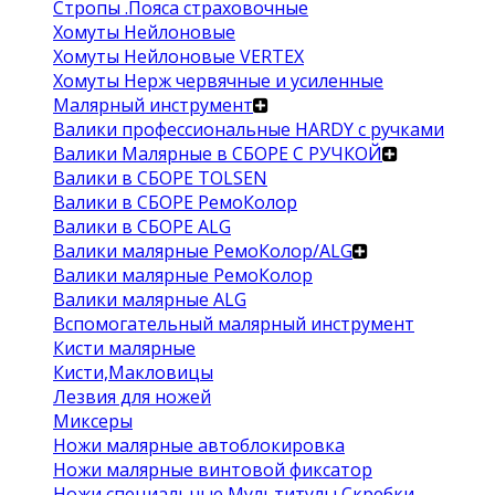
Стропы .Пояса страховочные
Хомуты Нейлоновые
Хомуты Нейлоновые VERTEX
Хомуты Нерж червячные и усиленные
Малярный инструмент
Валики профессиональные HARDY с ручками
Валики Малярные в СБОРЕ С РУЧКОЙ
Валики в СБОРЕ TOLSEN
Валики в СБОРЕ РемоКолор
Валики в СБОРЕ ALG
Валики малярные РемоКолор/ALG
Валики малярные РемоКолор
Валики малярные ALG
Вспомогательный малярный инструмент
Кисти малярные
Кисти,Макловицы
Лезвия для ножей
Миксеры
Ножи малярные автоблокировка
Ножи малярные винтовой фиксатор
Ножи специальные Мультитулы Скребки