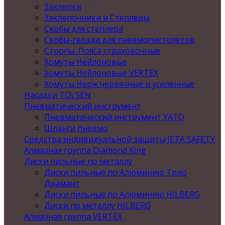
Заклепки
Заклепочники и Степлеры
Скобы для степлера
Скобы-гвозди для пневмопистолетов
Стропы .Пояса страховочные
Хомуты Нейлоновые
Хомуты Нейлоновые VERTEX
Хомуты Нерж червячные и усиленные
Насадки TOLSEN
Пневматический инструмент
Пневматический инструмент YATO
Шланги пневмо
Средства индивидуальной защиты JETA SAFETY
Алмазная группа Diamond King
Диски пильные по металлу
Диски пильные по Алюминию Трио
Диамант
Диски пильные по Алюминию HILBERG
Диски по металлу HILBERG
Алмазная группа VERTEX