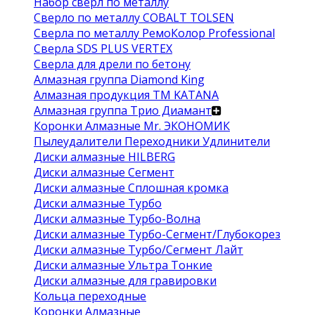
Набор сверл по металлу
Сверло по металлу COBALT TOLSEN
Сверла по металлу РемоКолор Professional
Сверла SDS PLUS VERTEX
Сверла для дрели по бетону
Алмазная группа Diamond King
Алмазная продукция ТМ KATANA
Алмазная группа Трио Диамант
Коронки Алмазные Mr. ЭКОНОМИК
Пылеудалители Переходники Удлинители
Диски алмазные HILBERG
Диски алмазные Сегмент
Диски алмазные Сплошная кромка
Диски алмазные Турбо
Диски алмазные Турбо-Волна
Диски алмазные Турбо-Сегмент/Глубокорез
Диски алмазные Турбо/Сегмент Лайт
Диски алмазные Ультра Тонкие
Диски алмазные для гравировки
Кольца переходные
Коронки Алмазные