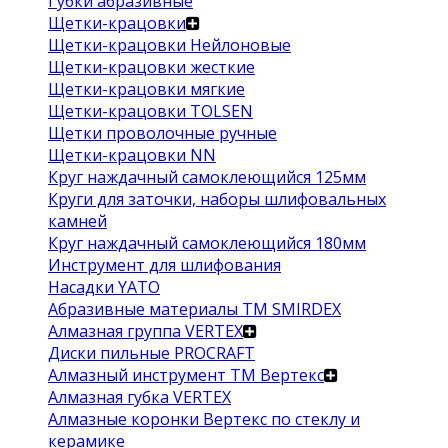
Губки абразивные
Щетки-крацовки
Щетки-крацовки Нейлоновые
Щетки-крацовки жесткие
Щетки-крацовки мягкие
Щетки-крацовки TOLSEN
Щетки проволочные ручные
Щетки-крацовки NN
Круг наждачный самоклеющийся 125мм
Круги для заточки, наборы шлифовальных
камней
Круг наждачный самоклеющийся 180мм
Инструмент для шлифования
Насадки YATO
Абразивные материалы ТМ SMIRDEX
Алмазная группа VERTEX
Диски пильные PROCRAFT
Алмазный инструмент ТМ Вертекс
Алмазная губка VERTEX
Алмазные коронки Вертекс по стеклу и
керамике