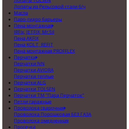
Лопаты TOLSEN
Лопаты из Рельсовой стали б/ч
Масла
Паро-гидро барьеры
Пена монтажная
IRFix, JETFIX, Mr.Sil
Пена AKFIX
Пена KOLT, REFIT
Пена монтажная PROFFLEX
Перчатки
Перчатки NN
Перчатки AVIORA
Перчатки теплые
Перчатки ALG
Перчатки TOLSEN
Перчатки ТМ "Пара Перчаток"
Петли гаражные
Проволока сварочная
Проволока Порошковая БЕЗ ГАЗА
Проволока омедненная
Просечка