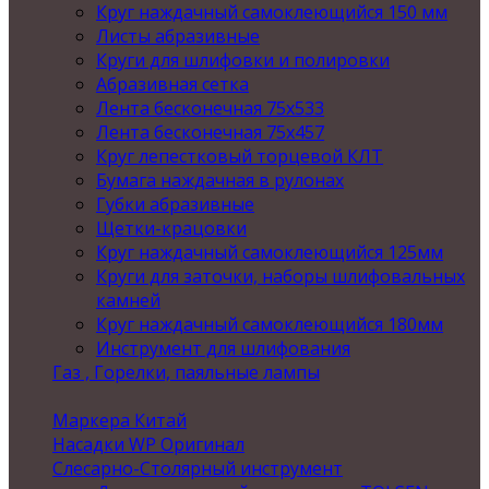
Круг наждачный самоклеющийся 150 мм
Листы абразивные
Круги для шлифовки и полировки
Абразивная сетка
Лента бесконечная 75х533
Лента бесконечная 75х457
Круг лепестковый торцевой КЛТ
Бумага наждачная в рулонах
Губки абразивные
Щетки-крацовки
Круг наждачный самоклеющийся 125мм
Круги для заточки, наборы шлифовальных
камней
Круг наждачный самоклеющийся 180мм
Инструмент для шлифования
Газ , Горелки, паяльные лампы
Маркера Китай
Насадки WP Оригинал
Слесарно-Столярный инструмент