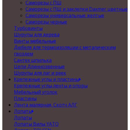
Саморезы с ПШ
Саморезы с ПШ и заклепки Daxmer цветные
Саморезы универсальные желтые
Саморезы черные
Турбовинты
Шурупы для дерева
Винты мебельные
Дюбеля для термоизоляции с металическим
гвоздем
Сантех шпилька
Цепи Длиннозвенные
Шурупы для лаг и реек
Крепежные углы и пластины
Крепежные углы,ленты и опоры
Мебельный уголок
Пластины
Лента малярная, Скотч АЛГ
Лопаты
Лопаты
Лопаты Вилы YATO