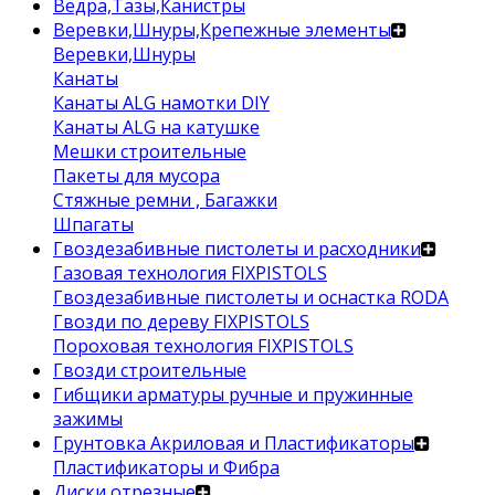
Ведра,Тазы,Канистры
Веревки,Шнуры,Крепежные элементы
Веревки,Шнуры
Канаты
Канаты ALG намотки DIY
Канаты ALG на катушке
Мешки строительные
Пакеты для мусора
Стяжные ремни , Багажки
Шпагаты
Гвоздезабивные пистолеты и расходники
Газовая технология FIXPISTOLS
Гвоздезабивные пистолеты и оснастка RODA
Гвозди по дереву FIXPISTOLS
Пороховая технология FIXPISTOLS
Гвозди строительные
Гибщики арматуры ручные и пружинные
зажимы
Грунтовка Акриловая и Пластификаторы
Пластификаторы и Фибра
Диски отрезные