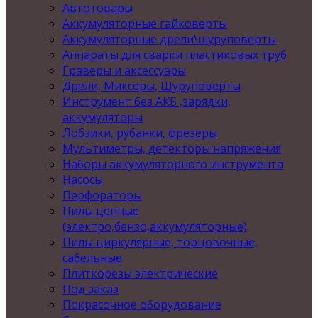
Автотовары
Аккумуляторные гайковерты
Аккумуляторные дрели\шуруповерты
Аппараты для сварки пластиковых труб
Граверы и аксессуары
Дрели, Миксеры, Шуруповерты
Инструмент без АКБ ,зарядки,
аккумуляторы
Лобзики, рубанки, фрезеры
Мультиметры, детекторы напряжения
Наборы аккумуляторного инструмента
Насосы
Перфораторы
Пилы цепные
(электро,бензо,аккумуляторные)
Пилы циркулярные, торцовочные,
сабельные
Плиткорезы электрические
Под заказ
Покрасочное оборудование