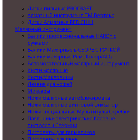
Диски пильные PROCRAFT
Алмазный инструмент ТМ Вертекс
Диски Алмазные RED CHILI
Малярный инструмент
Валики профессиональные HARDY с
ручками
Валики Малярные в СБОРЕ С РУЧКОЙ
Валики малярные РемоКолор/ALG
Вспомогательный малярный инструмент
Кисти малярные
Кисти,Макловицы
Лезвия для ножей
Миксеры
Ножи малярные автоблокировка
Ножи малярные винтовой фиксатор
Ножи специальные Мультитулы Скребки
Паяльники электрические Клеевые
пистолеты Стержни
Пистолеты для герметиков
Пистолеты для пены