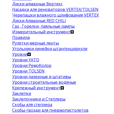
Диски алмазные Вертекс
Насадки для реноваторов VERTEX/TOLSEN
Черепашки влажного шлифования VERTEX
Диски Алмазные RED CHILI
Газ , Горелки, паяльные лампы
Измерительный инструмент
Правила
Рулетки,мерные ленты
Угольники,линейки,штангенциркули
Уровни
Уровни YATO
Уровни РемоКолор
Уровни TOLSEN
Уровни лазерные и штативы
Уровни строительные водяные
Крепежный инструмент
Заклепки
Заклепочники и Степлеры
Скобы для степлера
Скобы-гвозди для пневмопистолетов