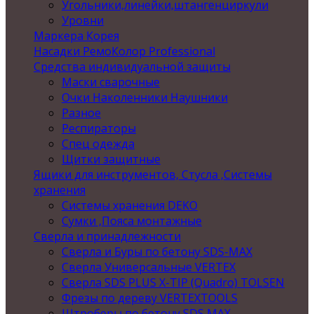
Угольники,линейки,штангенциркули
Уровни
Маркера Корея
Насадки РемоКолор Professional
Средства индивидуальной защиты
Маски сварочные
Очки Наколенники Наушники
Разное
Респираторы
Спец одежда
Щитки защитные
Ящики для инструментов, Стусла ,Системы
хранения
Системы хранения DEKO
Сумки ,Пояса монтажные
Сверла и принадлежности
Сверла и Буры по бетону SDS-MAX
Сверла Универсальные VERTEX
Сверла SDS PLUS X-TIP (Quadro) TOLSEN
Фрезы по дереву VERTEXTOOLS
Штроберы по бетону SDS MAX