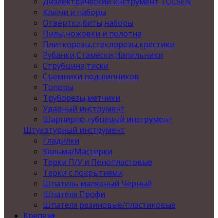
Диэлектрический инструмент TOLSEN
Ключи и наборы
Отвертки,биты,наборы
Пилы,ножовки и полотна
Плиткорезы,стеклорезы,крестики
Рубанки,Стамески,Напильники
Струбцина,тиски
Съемники подшипников
Топоры
Труборезы,метчики
Ударный инструмент
Шарнирно-губцевый инструмент
Штукатурный инструмент
Гладилки
Кельма/Мастерки
Терки П/У и Пенопластовые
Терки с покрытиями
Шпатель малярный Черный
Шпателя Профи
Шпателя резиновые/пластиковые
Крепеж