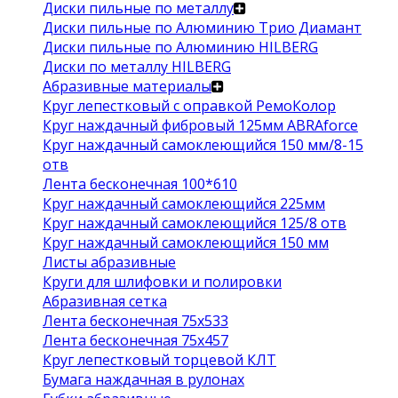
Диски пильные по металлу
Диски пильные по Алюминию Трио Диамант
Диски пильные по Алюминию HILBERG
Диски по металлу HILBERG
Абразивные материалы
Круг лепестковый с оправкой РемоКолор
Круг наждачный фибровый 125мм ABRAforce
Круг наждачный самоклеющийся 150 мм/8-15
отв
Лента бесконечная 100*610
Круг наждачный самоклеющийся 225мм
Круг наждачный самоклеющийся 125/8 отв
Круг наждачный самоклеющийся 150 мм
Листы абразивные
Круги для шлифовки и полировки
Абразивная сетка
Лента бесконечная 75х533
Лента бесконечная 75х457
Круг лепестковый торцевой КЛТ
Бумага наждачная в рулонах