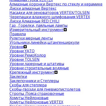
Алмазные коронки Вертекс по стеклу и керамике
Диски алмазные Вертекс
Насадки для реноваторов VERTEX/TOLSEN
Черепашки влажного шлифования VERTEX
Диски Алмазные RED CHILI
Газ , Горелки, паяльные лампы
Измерительный инструмент
Правила
Рулетки,мерные ленты
Угольники,линейки,штангенциркули
Уровни
Уровни YATO
Уровни РемоКолор
Уровни TOLSEN
Уровни лазерные и штативы
Уровни строительные водяные
Крепежный инструмент
Заклепки
Заклепочники и Степлеры
Скобы для степлера
Скобы-гвозди для пневмопистолетов
Стропы .Пояса страховочные
Хомуты Нейлоновые
Хомуты Нейлоновые VERTEX