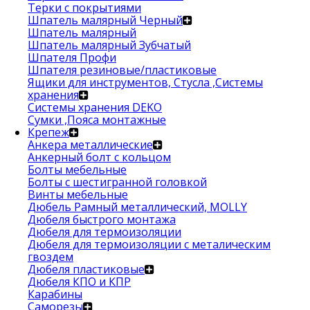
Терки с покрытиями
Шпатель малярный Черный
Шпатель малярный
Шпатель малярный Зубчатый
Шпателя Профи
Шпателя резиновые/пластиковые
Ящики для инструментов, Стусла ,Системы
хранения
Системы хранения DEKO
Сумки ,Пояса монтажные
Крепеж
Анкера металлические
Анкерный болт с кольцом
Болты мебельные
Болты с шестигранной головкой
Винты мебельные
Дюбель Рамный металлический, MOLLY
Дюбеля быстрого монтажа
Дюбеля для термоизоляции
Дюбеля для термоизоляции с металическим
гвоздем
Дюбеля пластиковые
Дюбеля КПО и КПР
Карабины
Саморезы