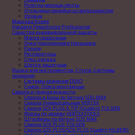
Рулетки,мерные ленты
Угольники,линейки,штангенциркули
Уровни
Маркера Корея
Насадки РемоКолор Professional
Средства индивидуальной защиты
Маски сварочные
Очки Наколенники Наушники
Разное
Респираторы
Спец одежда
Щитки защитные
Ящики для инструментов, Стусла ,Системы
хранения
Системы хранения DEKO
Сумки ,Пояса монтажные
Сверла и принадлежности
Сверла и Буры по бетону SDS-MAX
Сверла Универсальные VERTEX
Сверла SDS PLUS X-TIP (Quadro) TOLSEN
Фрезы по дереву VERTEXTOOLS
Штроберы по бетону SDS MAX
Сверла SDS PLUS TOLSEN
Сверла SDS PLUS/SDS PLUS Quadro HILBERG