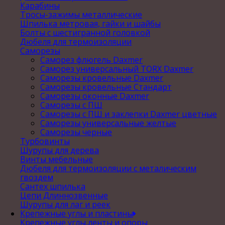
Карабины
Тросы-зажимы металлические
Шпилька метровая, гайки и шайбы
Болты с шестигранной головкой
Дюбеля для термоизоляции
Саморезы
Саморез флюгель Daxmer
Саморез универсальный TORX Daxmer
Саморезы кровельные Daxmer
Саморезы кровельные Стандарт
Саморезы оконные Daxmer
Саморезы с ПШ
Саморезы с ПШ и заклепки Daxmer цветные
Саморезы универсальные желтые
Саморезы черные
Турбовинты
Шурупы для дерева
Винты мебельные
Дюбеля для термоизоляции с металическим
гвоздем
Сантех шпилька
Цепи Длиннозвенные
Шурупы для лаг и реек
Крепежные углы и пластины
Крепежные углы,ленты и опоры