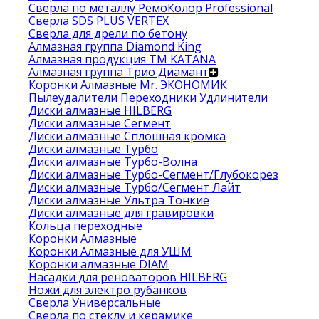
Сверла по металлу РемоКолор Professional
Сверла SDS PLUS VERTEX
Сверла для дрели по бетону
Алмазная группа Diamond King
Алмазная продукция ТМ KATANA
Алмазная группа Трио Диамант
Коронки Алмазные Mr. ЭКОНОМИК
Пылеудалители Переходники Удлинители
Диски алмазные HILBERG
Диски алмазные Сегмент
Диски алмазные Сплошная кромка
Диски алмазные Турбо
Диски алмазные Турбо-Волна
Диски алмазные Турбо-Сегмент/Глубокорез
Диски алмазные Турбо/Сегмент Лайт
Диски алмазные Ультра Тонкие
Диски алмазные для гравировки
Кольца переходные
Коронки Алмазные
Коронки Алмазные для УШМ
Коронки алмазные DIAM
Насадки для реноваторов HILBERG
Ножи для электро рубанков
Сверла Универсальные
Сверла по стеклу и керамике