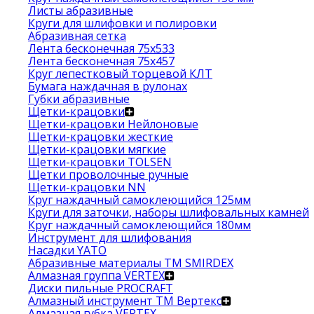
Листы абразивные
Круги для шлифовки и полировки
Абразивная сетка
Лента бесконечная 75х533
Лента бесконечная 75х457
Круг лепестковый торцевой КЛТ
Бумага наждачная в рулонах
Губки абразивные
Щетки-крацовки
Щетки-крацовки Нейлоновые
Щетки-крацовки жесткие
Щетки-крацовки мягкие
Щетки-крацовки TOLSEN
Щетки проволочные ручные
Щетки-крацовки NN
Круг наждачный самоклеющийся 125мм
Круги для заточки, наборы шлифовальных камней
Круг наждачный самоклеющийся 180мм
Инструмент для шлифования
Насадки YATO
Абразивные материалы ТМ SMIRDEX
Алмазная группа VERTEX
Диски пильные PROCRAFT
Алмазный инструмент ТМ Вертекс
Алмазная губка VERTEX