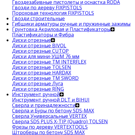
Гвоздезабивные пистолеты и оснастка RODA
Гвозди по дереву FIXPISTOLS
Пороховая технология FIXPISTOLS
Гвозди строительные
Гибщики арматуры ручные и пружинные зажимы
Грунтовка Акриловая и Пластификаторы
Пластификаторы и Фибра
Диски отрезные
Диски отрезные BIVOL
Диски отрезные CUTOP
Диски для мини-УШМ 76 мм
Диски отрезные ТМ INTERFLEX
Диски отрезные TOLSEN
Диски отрезные HARDAX
Диски отрезные ТМ SWORD
Диски отрезные Луга
Диски отрезные RING
Инструмент ручной
Инструмент ручной DLT и BIHUI
Сверла и принадлежности
Сверла и Буры по бетону SDS-MAX
Сверла Универсальные VERTEX
Сверла SDS PLUS X-TIP (Quadro) TOLSEN
Фрезы по дереву VERTEXTOOLS
Штроберы по бетону SDS MAX