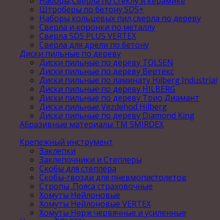
Наборы,Сверла по стеклу и керамике
Штроберы по бетону SDS+
Наборы кольцевых пил,сверла по дереву
Сверла и коронки по металлу
Сверла SDS PLUS VERTEX
Сверла для дрели по бетону
Диски пильные по дереву
Диски пильные по дереву TOLSEN
Диски пильные по дереву Вертекс
Диски пильные по ламинату Hilberg Industrial
Диски пильные по дереву HILBERG
Диски пильные по дереву Трио Диамант
Диски пильные Vezdehod Hilberg
Диски пильные по дереву Diamond King
Абразивные материалы ТМ SMIRDEX
Крепежный инструмент
Заклепки
Заклепочники и Степлеры
Скобы для степлера
Скобы-гвозди для пневмопистолетов
Стропы .Пояса страховочные
Хомуты Нейлоновые
Хомуты Нейлоновые VERTEX
Хомуты Нерж червячные и усиленные