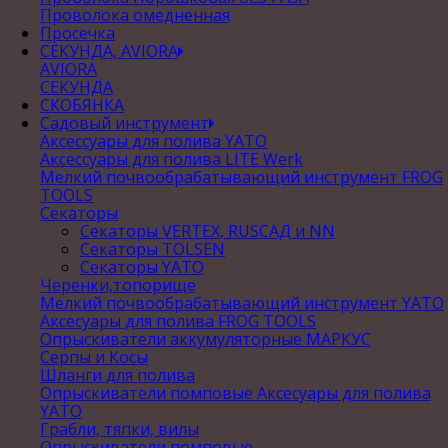
Проволока омедненная
Просечка
СЕКУНДА, AVIORA
AVIORA
СЕКУНДА
СКОБЯНКА
Садовый инструмент
Аксессуары для полива YATO
Аксессуары для полива LITE Werk
Мелкий почвообрабатывающий инструмент FROG
TOOLS
Секаторы
Секаторы VERTEX, RUSСАД и NN
Секаторы TOLSEN
Секаторы YATO
Черенки,топорище
Мелкий почвообрабатывающий инструмент YATO
Аксесуары для полива FROG TOOLS
Опрыскиватели аккумуляторные МАРКУС
Серпы и Косы
Шланги для полива
Опрыскиватели помповые Аксесуары для полива
YATO
Грабли, тяпки, вилы
Опрыскиватели помповые