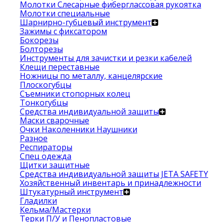
Молотки Слесарные фиберглассовая рукоятка
Молотки специальные
Шарнирно-губцевый инструмент
Зажимы с фиксатором
Бокорезы
Болторезы
Инструменты для зачистки и резки кабелей
Клещи переставные
Ножницы по металлу, канцелярские
Плоскогубцы
Съемники стопорных колец
Тонкогубцы
Средства индивидуальной защиты
Маски сварочные
Очки Наколенники Наушники
Разное
Респираторы
Спец одежда
Щитки защитные
Средства индивидуальной защиты JETA SAFETY
Хозяйственный инвентарь и принадлежности
Штукатурный инструмент
Гладилки
Кельма/Мастерки
Терки П/У и Пенопластовые