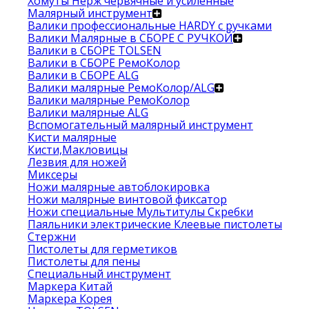
Хомуты Нерж червячные и усиленные
Малярный инструмент
Валики профессиональные HARDY с ручками
Валики Малярные в СБОРЕ С РУЧКОЙ
Валики в СБОРЕ TOLSEN
Валики в СБОРЕ РемоКолор
Валики в СБОРЕ ALG
Валики малярные РемоКолор/ALG
Валики малярные РемоКолор
Валики малярные ALG
Вспомогательный малярный инструмент
Кисти малярные
Кисти,Макловицы
Лезвия для ножей
Миксеры
Ножи малярные автоблокировка
Ножи малярные винтовой фиксатор
Ножи специальные Мультитулы Скребки
Паяльники электрические Клеевые пистолеты
Стержни
Пистолеты для герметиков
Пистолеты для пены
Специальный инструмент
Маркера Китай
Маркера Корея