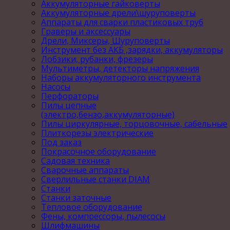
Аккумуляторные гайковерты
Аккумуляторные дрели\шуруповерты
Аппараты для сварки пластиковых труб
Граверы и аксессуары
Дрели, Миксеры, Шуруповерты
Инструмент без АКБ ,зарядки, аккумуляторы
Лобзики, рубанки, фрезеры
Мультиметры, детекторы напряжения
Наборы аккумуляторного инструмента
Насосы
Перфораторы
Пилы цепные
(электро,бензо,аккумуляторные)
Пилы циркулярные, торцовочные, сабельные
Плиткорезы электрические
Под заказ
Покрасочное оборудование
Садовая техника
Сварочные аппараты
Сверлильные станки DIAM
Станки
Станки заточные
Тепловое оборудование
Фены, компрессоры, пылесосы
Шлифмашины