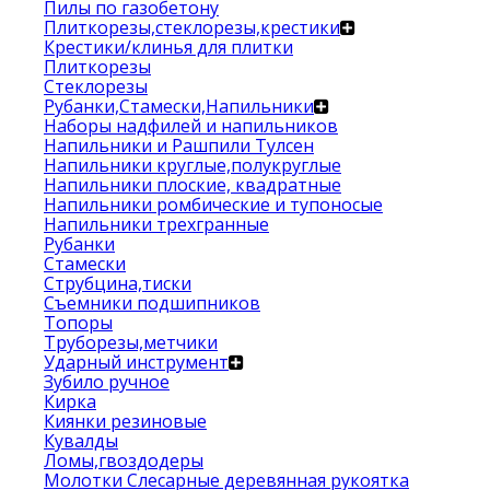
Пилы по газобетону
Плиткорезы,стеклорезы,крестики
Крестики/клинья для плитки
Плиткорезы
Стеклорезы
Рубанки,Стамески,Напильники
Наборы надфилей и напильников
Напильники и Рашпили Тулсен
Напильники круглые,полукруглые
Напильники плоские, квадратные
Напильники ромбические и тупоносые
Напильники трехгранные
Рубанки
Стамески
Струбцина,тиски
Съемники подшипников
Топоры
Труборезы,метчики
Ударный инструмент
Зубило ручное
Кирка
Киянки резиновые
Кувалды
Ломы,гвоздодеры
Молотки Слесарные деревянная рукоятка