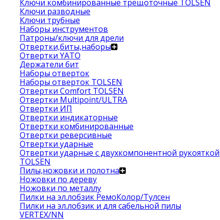
Ключи комбинированные трещоточные TOLSEN
Ключи разводные
Ключи трубные
Наборы инструментов
Патроны/ключи для дрели
Отвертки,биты,наборы
Отвертки YATO
Держатели бит
Наборы отверток
Наборы отверток TOLSEN
Отвертки Comfort TOLSEN
Отвертки Multipoint/ULTRA
Отвертки ИП
Отвертки индикаторные
Отвертки комбинированные
Отвертки реверсивные
Отвертки ударные
Отвертки ударные с двухкомпонентной рукояткой
TOLSEN
Пилы,ножовки и полотна
Ножовки по дереву
Ножовки по металлу
Пилки на эл.лобзик РемоКолор/Тулсен
Пилки на эл.лобзик и для сабельной пилы
VERTEX/NN