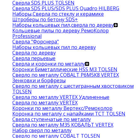
Сверла SDS PLUS TOLSEN
Сверла SDS PLUS/SDS PLUS Quadro HILBERG
Наборы,Сверла по стеклу и керамике
Штроберы по бетону SDS+
Наборы кольцевых пил,сверла по дереву
Кольцевые пилы по дереву РемоКолор
Professional
Сверла "Форснера"
Наборы кольцевых пил по дереву
Сверла по дереву
Сверла перьевые
Сверла и коронки по металлу
Коронки биметаллические HSS M3 TOLSEN
Сверло по металлу COBALT Р6М5К8 VERTEX
Зенковки и борфрезы
Сверло по металлу с шестигранным хвостовиком
TOLSEN
Сверла по металлу VERTEX Удлиненные
Сверла по металлу VERTEX
Коронки по металлу Вертекс/Ремоколор
Коронка по металлу с напайками TCT TOLSEN
Сверла ступенчатые по металлу
Сверла по металлу М35 КОБАЛЬТ VERTEX
Набор сверл по металлу
Сверло по металлу COBALT TOLSEN