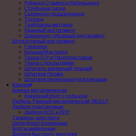
Рубанки,Стамески,Напильники
Струбцина,тиски
Съемники подшипников
Топоры
Труборезы,метчики
Ударный инструмент
Шарнирно-губцевый инструмент
Штукатурный инструмент
Гладилки
Кельма/Мастерки
Терки П/У и Пенопластовые
Терки с покрытиями
Шпатель малярный Черный
Шпателя Профи
Шпателя резиновые/пластиковые
Крепеж
Анкера металлические
Анкерный болт с кольцом
Дюбель Рамный металлический, MOLLY
Дюбеля пластиковые
Дюбеля КПО и КПР
Талрепы, вертлюги
Цепи Короткозвенные
Болты мебельные
Дюбеля быстрого монтажа