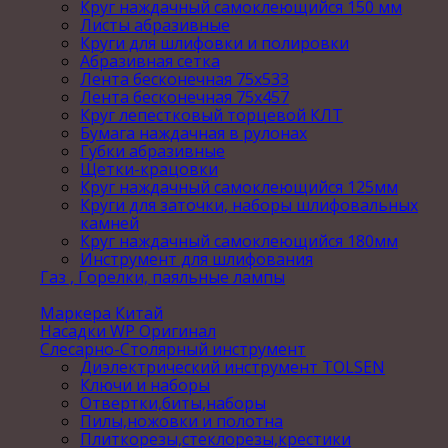
Круг наждачный самоклеющийся 150 мм
Листы абразивные
Круги для шлифовки и полировки
Абразивная сетка
Лента бесконечная 75х533
Лента бесконечная 75х457
Круг лепестковый торцевой КЛТ
Бумага наждачная в рулонах
Губки абразивные
Щетки-крацовки
Круг наждачный самоклеющийся 125мм
Круги для заточки, наборы шлифовальных
камней
Круг наждачный самоклеющийся 180мм
Инструмент для шлифования
Газ , Горелки, паяльные лампы
Маркера Китай
Насадки WP Оригинал
Слесарно-Столярный инструмент
Диэлектрический инструмент TOLSEN
Ключи и наборы
Отвертки,биты,наборы
Пилы,ножовки и полотна
Плиткорезы,стеклорезы,крестики