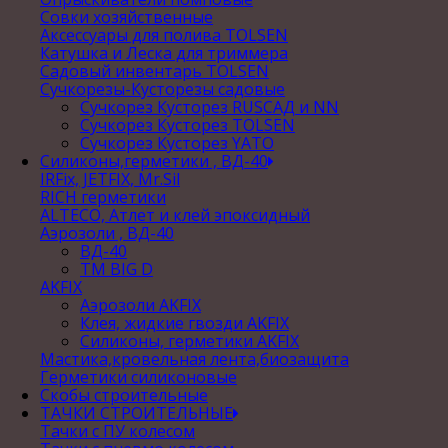
Совки хозяйственные
Аксессуары для полива TOLSEN
Катушка и Леска для триммера
Садовый инвентарь TOLSEN
Сучкорезы-Кусторезы садовые
Сучкорез Кусторез RUSСАД и NN
Сучкорез Кусторез TOLSEN
Сучкорез Кусторез YATO
Силиконы,герметики , ВД-40
IRFix, JETFIX, Mr.Sil
RICH герметики
ALTECO, Атлет и клей эпоксидный
Аэрозоли , ВД-40
ВД-40
TM BIG D
AKFIX
Аэрозоли AKFIX
Клея, жидкие гвозди AKFIX
Силиконы, герметики AKFIX
Мастика,кровельная лента,биозащита
Герметики силиконовые
Скобы строительные
ТАЧКИ СТРОИТЕЛЬНЫЕ
Тачки с ПУ колесом