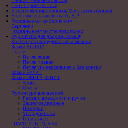
Тачки с пневмо колесом
Тент Строительный
Угол перфорированный, Маяк штукатурный
Уплотнительная лента D , Е ,P
Фасадные сетки Серпянки
Серпянки
Фасадные сетки стекловолокно
Фурнитура для дверей, Замки
Колеса для оборудования и мебели
Замки АЛЛЮР
Петли
Петля левая
Петля правая
Петля универсальная и без врезки
Замки БУЛАТ
Замки ОМЕГА, ЗЕНИТ
Зенит
Омега
Фурнитура для дверей
Гвозди, доводчики и ручки
Защелки дверные
Номерки
Упор дверной
Шпингалет
FUARO, PUNTO, AJAX