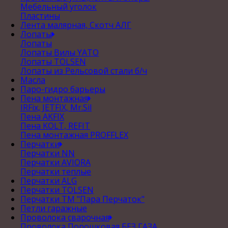
Мебельный уголок
Пластины
Лента малярная, Скотч АЛГ
Лопаты
Лопаты
Лопаты Вилы YATO
Лопаты TOLSEN
Лопаты из Рельсовой стали б/ч
Масла
Паро-гидро барьеры
Пена монтажная
IRFix, JETFIX, Mr.Sil
Пена AKFIX
Пена KOLT, REFIT
Пена монтажная PROFFLEX
Перчатки
Перчатки NN
Перчатки AVIORA
Перчатки теплые
Перчатки ALG
Перчатки TOLSEN
Перчатки ТМ "Пара Перчаток"
Петли гаражные
Проволока сварочная
Проволока Порошковая БЕЗ ГАЗА