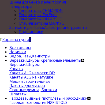
Шины для бензо и электропил
Генераторы
Генераторы CHAMPION
Генераторы TecEner
Генераторы VILLARTEC
Стабилизаторы МАРКУС
Запчасти для бензо\электро инструмента
Подшипники
Корзина пуста
0
Все товары
Новинки
Ведра,Тазы,Канистры
Веревки,Шнуры,Крепежные элементы
Веревки,Шнуры
Канаты
Канаты ALG намотки DIY
Канаты ALG на катушке
Мешки строительные
Пакеты для мусора
Стяжные ремни , Багажки
Шпагаты
Гвоздезабивные пистолеты и расходники
Газовая технология FIXPISTOLS