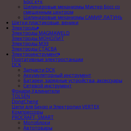
Босс к+к
Цилиндровые механизмы Мистер Босс со
смещенным центром
Цилиндровые механизмы САМИР ЛАТУНЬ
Щетки пластиковые, веники
Электроды
Электроды MAGMAWELD
Электроды МОНОЛИТ
Электроды МЭЗ
Электроды СТАСВА
Электроинструмент
Портативные электростанции
DCK
Запчасти DCK
Аккумуляторный инструмент
Батареи, зарядные устройства, аксессуары
Сетевой инструмент
Фонари-Удлинители
TOLSEN
DongCheng
Цепи для Бензо и Электропил VERTEX
Компрессоры
PROCRAFT, SMART
Мотоблоки
Автотовары