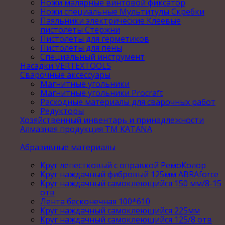
Ножи малярные винтовой фиксатор
Ножи специальные Мультитулы Скребки
Паяльники электрические Клеевые
пистолеты Стержни
Пистолеты для герметиков
Пистолеты для пены
Специальный инструмент
Насадки VERTEXTOOLS
Сварочные аксессуары
Магнитные угольники
Магнитные угольники Procraft
Расходные материалы для сварочных работ
Редукторы
Хозяйственный инвентарь и принадлежности
Алмазная продукция ТМ KATANA
Абразивные материалы
Круг лепестковый с оправкой РемоКолор
Круг наждачный фибровый 125мм ABRAforce
Круг наждачный самоклеющийся 150 мм/8-15
отв
Лента бесконечная 100*610
Круг наждачный самоклеющийся 225мм
Круг наждачный самоклеющийся 125/8 отв