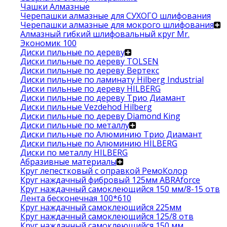
Чашки Алмазные
Черепашки алмазные для СУХОГО шлифования
Черепашки алмазные для мокрого шлифования
Алмазный гибкий шлифовальный круг Mr.
Экономик 100
Диски пильные по дереву
Диски пильные по дереву TOLSEN
Диски пильные по дереву Вертекс
Диски пильные по ламинату Hilberg Industrial
Диски пильные по дереву HILBERG
Диски пильные по дереву Трио Диамант
Диски пильные Vezdehod Hilberg
Диски пильные по дереву Diamond King
Диски пильные по металлу
Диски пильные по Алюминию Трио Диамант
Диски пильные по Алюминию HILBERG
Диски по металлу HILBERG
Абразивные материалы
Круг лепестковый с оправкой РемоКолор
Круг наждачный фибровый 125мм ABRAforce
Круг наждачный самоклеющийся 150 мм/8-15 отв
Лента бесконечная 100*610
Круг наждачный самоклеющийся 225мм
Круг наждачный самоклеющийся 125/8 отв
Круг наждачный самоклеющийся 150 мм