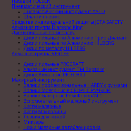
Насадки TOLSEN
Пневматический инструмент
Пневматический инструмент YATO
Шланги пневмо
Средства индивидуальной защиты JETA SAFETY
Алмазная группа Diamond King
Диски пильные по металлу
Диски пильные по Алюминию Трио Диамант
Диски пильные по Алюминию HILBERG
Диски по металлу HILBERG
Алмазная группа VERTEX
Диски пильные PROCRAFT
Алмазный инструмент ТМ Вертекс
Диски Алмазные RED CHILI
Малярный инструмент
Валики профессиональные HARDY с ручками
Валики Малярные в СБОРЕ С РУЧКОЙ
Валики малярные РемоКолор/ALG
Вспомогательный малярный инструмент
Кисти малярные
Кисти,Макловицы
Лезвия для ножей
Миксеры
Ножи малярные автоблокировка