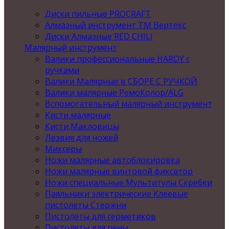
Диски пильные PROCRAFT
Алмазный инструмент ТМ Вертекс
Диски Алмазные RED CHILI
Малярный инструмент
Валики профессиональные HARDY с
ручками
Валики Малярные в СБОРЕ С РУЧКОЙ
Валики малярные РемоКолор/ALG
Вспомогательный малярный инструмент
Кисти малярные
Кисти,Макловицы
Лезвия для ножей
Миксеры
Ножи малярные автоблокировка
Ножи малярные винтовой фиксатор
Ножи специальные Мультитулы Скребки
Паяльники электрические Клеевые
пистолеты Стержни
Пистолеты для герметиков
Пистолеты для пены