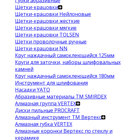
Губки абразивные
Щетки-крацовки
Щетки-крацовки Нейлоновые
Щетки-крацовки жесткие
Щетки-крацовки мягкие
Щетки-крацовки TOLSEN
Щетки проволочные ручные
Щетки-крацовки NN
Круг наждачный самоклеющийся 125мм
Круги для заточки, наборы шлифовальных
камней
Круг наждачный самоклеющийся 180мм
Инструмент для шлифования
Насадки YATO
Абразивные материалы ТМ SMIRDEX
Алмазная группа VERTEX
Диски пильные PROCRAFT
Алмазный инструмент ТМ Вертекс
Алмазная губка VERTEX
Алмазные коронки Вертекс по стеклу и
керамике