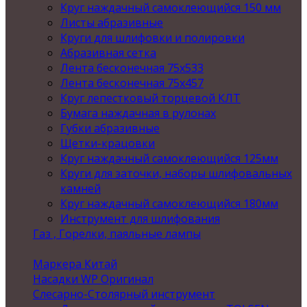
Круг наждачный самоклеющийся 150 мм
Листы абразивные
Круги для шлифовки и полировки
Абразивная сетка
Лента бесконечная 75х533
Лента бесконечная 75х457
Круг лепестковый торцевой КЛТ
Бумага наждачная в рулонах
Губки абразивные
Щетки-крацовки
Круг наждачный самоклеющийся 125мм
Круги для заточки, наборы шлифовальных
камней
Круг наждачный самоклеющийся 180мм
Инструмент для шлифования
Газ , Горелки, паяльные лампы
Маркера Китай
Насадки WP Оригинал
Слесарно-Столярный инструмент