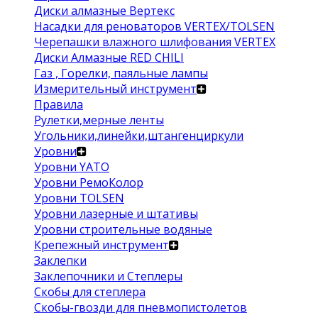
Диски алмазные Вертекс
Насадки для реноваторов VERTEX/TOLSEN
Черепашки влажного шлифования VERTEX
Диски Алмазные RED CHILI
Газ , Горелки, паяльные лампы
Измерительный инструмент
Правила
Рулетки,мерные ленты
Угольники,линейки,штангенциркули
Уровни
Уровни YATO
Уровни РемоКолор
Уровни TOLSEN
Уровни лазерные и штативы
Уровни строительные водяные
Крепежный инструмент
Заклепки
Заклепочники и Степлеры
Скобы для степлера
Скобы-гвозди для пневмопистолетов