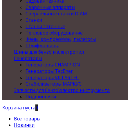
Садовая техника
Сварочные аппараты
Сверлильные станки DIAM
Станки
Станки заточные
Тепловое оборудование
Фены, компрессоры, пылесосы
Шлифмашины
Шины для бензо и электропил
Генераторы
Генераторы CHAMPION
Генераторы TecEner
Генераторы VILLARTEC
Стабилизаторы МАРКУС
Запчасти для бензо\электро инструмента
Подшипники
Корзина пуста
0
Все товары
Новинки