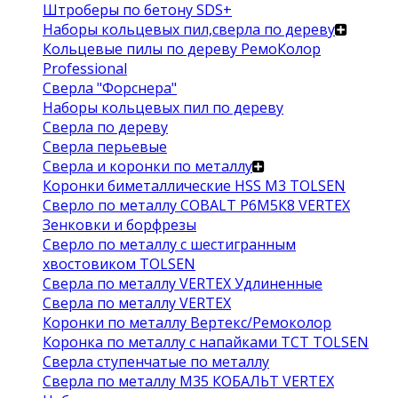
Штроберы по бетону SDS+
Наборы кольцевых пил,сверла по дереву
Кольцевые пилы по дереву РемоКолор
Professional
Сверла "Форснера"
Наборы кольцевых пил по дереву
Сверла по дереву
Сверла перьевые
Сверла и коронки по металлу
Коронки биметаллические HSS M3 TOLSEN
Сверло по металлу COBALT Р6М5К8 VERTEX
Зенковки и борфрезы
Сверло по металлу с шестигранным
хвостовиком TOLSEN
Сверла по металлу VERTEX Удлиненные
Сверла по металлу VERTEX
Коронки по металлу Вертекс/Ремоколор
Коронка по металлу с напайками TCT TOLSEN
Сверла ступенчатые по металлу
Сверла по металлу М35 КОБАЛЬТ VERTEX