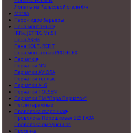
Лопаты TOLSEN
Лопаты из Рельсовой стали б/ч
Масла
Паро-гидро барьеры
Пена монтажная
IRFix, JETFIX, Mr.Sil
Пена AKFIX
Пена KOLT, REFIT
Пена монтажная PROFFLEX
Перчатки
Перчатки NN
Перчатки AVIORA
Перчатки теплые
Перчатки ALG
Перчатки TOLSEN
Перчатки ТМ "Пара Перчаток"
Петли гаражные
Проволока сварочная
Проволока Порошковая БЕЗ ГАЗА
Проволока омедненная
Просечка