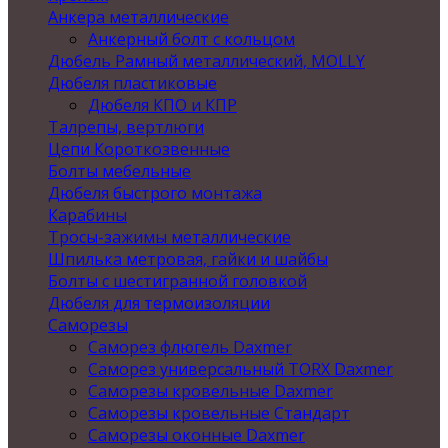
Анкера металлические
Анкерный болт с кольцом
Дюбель Рамный металлический, MOLLY
Дюбеля пластиковые
Дюбеля КПО и КПР
Талрепы, вертлюги
Цепи Короткозвенные
Болты мебельные
Дюбеля быстрого монтажа
Карабины
Тросы-зажимы металлические
Шпилька метровая, гайки и шайбы
Болты с шестигранной головкой
Дюбеля для термоизоляции
Саморезы
Саморез флюгель Daxmer
Саморез универсальный TORX Daxmer
Саморезы кровельные Daxmer
Саморезы кровельные Стандарт
Саморезы оконные Daxmer