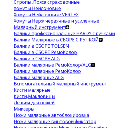
Стропы .Пояса страховочные
Хомуты Нейлоновые
Хомуты Нейлоновые VERTEX
Хомуты Нерж червячные и усиленные
Малярный инструмент
Валики профессиональные HARDY с ручками
Валики Малярные в СБОРЕ С РУЧКОЙ
Валики в СБОРЕ TOLSEN
Валики в СБОРЕ РемоКолор
Валики в СБОРЕ ALG
Валики малярные РемоКолор/ALG
Валики малярные РемоКолор
Валики малярные ALG
Вспомогательный малярный инструмент
Кисти малярные
Кисти,Макловицы
Лезвия для ножей
Миксеры
Ножи малярные автоблокировка
Ножи малярные винтовой фиксатор
Ножи специальные Мультитулы Скребки