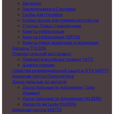
Заклепки
Заклепочники и Степлеры
Скобы для степлера
Скобы-гвозди для пневмопистолетов
Стропы .Пояса страховочные
Хомуты Нейлоновые
Хомуты Нейлоновые VERTEX
Хомуты Нерж червячные и усиленные
Насадки TOLSEN
Пневматический инструмент
Пневматический инструмент YATO
Шланги пневмо
Средства индивидуальной защиты JETA SAFETY
Алмазная группа Diamond King
Диски пильные по металлу
Диски пильные по Алюминию Трио
Диамант
Диски пильные по Алюминию HILBERG
Диски по металлу HILBERG
Алмазная группа VERTEX