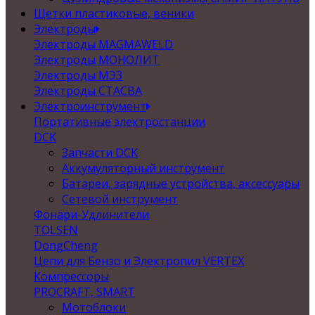
Щетки пластиковые, веники
Электроды
Электроды MAGMAWELD
Электроды МОНОЛИТ
Электроды МЭЗ
Электроды СТАСВА
Электроинструмент
Портативные электростанции
DCK
Запчасти DCK
Аккумуляторный инструмент
Батареи, зарядные устройства, аксессуары
Сетевой инструмент
Фонари-Удлинители
TOLSEN
DongCheng
Цепи для Бензо и Электропил VERTEX
Компрессоры
PROCRAFT, SMART
Мотоблоки