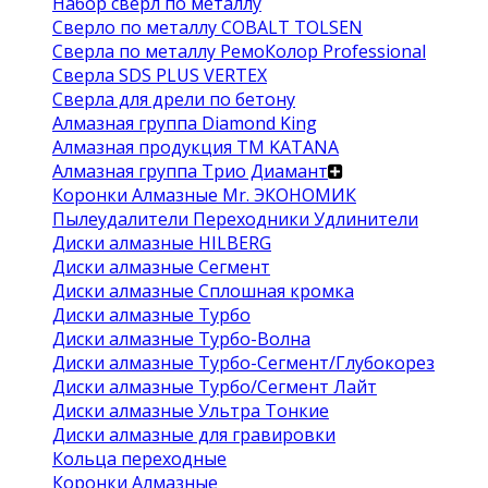
Набор сверл по металлу
Сверло по металлу COBALT TOLSEN
Сверла по металлу РемоКолор Professional
Сверла SDS PLUS VERTEX
Сверла для дрели по бетону
Алмазная группа Diamond King
Алмазная продукция ТМ KATANA
Алмазная группа Трио Диамант
Коронки Алмазные Mr. ЭКОНОМИК
Пылеудалители Переходники Удлинители
Диски алмазные HILBERG
Диски алмазные Сегмент
Диски алмазные Сплошная кромка
Диски алмазные Турбо
Диски алмазные Турбо-Волна
Диски алмазные Турбо-Сегмент/Глубокорез
Диски алмазные Турбо/Сегмент Лайт
Диски алмазные Ультра Тонкие
Диски алмазные для гравировки
Кольца переходные
Коронки Алмазные