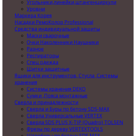
Угольники,линейки,штангенциркули
Уровни
Маркера Корея
Насадки РемоКолор Professional
Средства индивидуальной защиты
Маски сварочные
Очки Наколенники Наушники
Разное
Респираторы
Спец одежда
Щитки защитные
Ящики для инструментов, Стусла ,Системы
хранения
Системы хранения DEKO
Сумки ,Пояса монтажные
Сверла и принадлежности
Сверла и Буры по бетону SDS-MAX
Сверла Универсальные VERTEX
Сверла SDS PLUS X-TIP (Quadro) TOLSEN
Фрезы по дереву VERTEXTOOLS
Штроберы по бетону SDS MAX