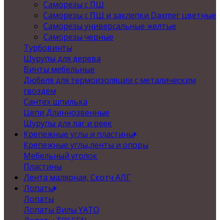
Саморезы с ПШ
Саморезы с ПШ и заклепки Daxmer цветные
Саморезы универсальные желтые
Саморезы черные
Турбовинты
Шурупы для дерева
Винты мебельные
Дюбеля для термоизоляции с металическим
гвоздем
Сантех шпилька
Цепи Длиннозвенные
Шурупы для лаг и реек
Крепежные углы и пластины
Крепежные углы,ленты и опоры
Мебельный уголок
Пластины
Лента малярная, Скотч АЛГ
Лопаты
Лопаты
Лопаты Вилы YATO