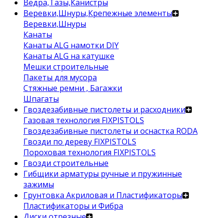
Ведра,Тазы,Канистры
Веревки,Шнуры,Крепежные элементы
Веревки,Шнуры
Канаты
Канаты ALG намотки DIY
Канаты ALG на катушке
Мешки строительные
Пакеты для мусора
Стяжные ремни , Багажки
Шпагаты
Гвоздезабивные пистолеты и расходники
Газовая технология FIXPISTOLS
Гвоздезабивные пистолеты и оснастка RODA
Гвозди по дереву FIXPISTOLS
Пороховая технология FIXPISTOLS
Гвозди строительные
Гибщики арматуры ручные и пружинные
зажимы
Грунтовка Акриловая и Пластификаторы
Пластификаторы и Фибра
Диски отрезные