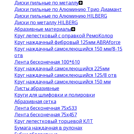
Диски пильные по металлу
Диски пильные по Алюминию Трио Диамант
Диски пильные по Алюминию HILBERG
Диски по металлу HILBERG
Абразивные материалы
Круг лепестковый с оправкой РемоКолор
Круг наждачный фибровый 125мм ABRAforce
Круг наждачный самоклеющийся 150 мм/8-15
отв
Лента бесконечная 100*610
Круг наждачный самоклеющийся 225мм
Круг наждачный самоклеющийся 125/8 отв
Круг наждачный самоклеющийся 150 мм
Листы абразивные
Круги для шлифовки и полировки
Абразивная сетка
Лента бесконечная 75х533
Лента бесконечная 75х457
Круг лепестковый торцевой КЛТ
Бумага наждачная в рулонах