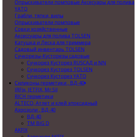
Опрыскиватели помповые Аксесуары для полива
YATO
Грабли, тяпки, вилы
Опрыскиватели помповые
Совки хозяйственные
Аксессуары для полива TOLSEN
Катушка и Леска для триммера
Садовый инвентарь TOLSEN
Сучкорезы-Кусторезы садовые
Сучкорез Кусторез RUSСАД и NN
Сучкорез Кусторез TOLSEN
Сучкорез Кусторез YATO
Силиконы,герметики , ВД-40
IRFix, JETFIX, Mr.Sil
RICH герметики
ALTECO, Атлет и клей эпоксидный
Аэрозоли , ВД-40
ВД-40
TM BIG D
AKFIX
Аэрозоли AKFIX