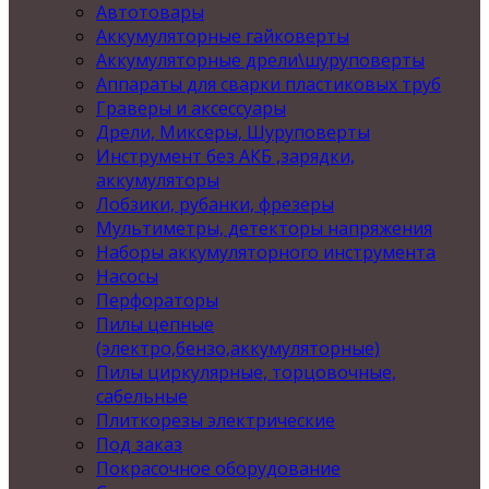
Автотовары
Аккумуляторные гайковерты
Аккумуляторные дрели\шуруповерты
Аппараты для сварки пластиковых труб
Граверы и аксессуары
Дрели, Миксеры, Шуруповерты
Инструмент без АКБ ,зарядки,
аккумуляторы
Лобзики, рубанки, фрезеры
Мультиметры, детекторы напряжения
Наборы аккумуляторного инструмента
Насосы
Перфораторы
Пилы цепные
(электро,бензо,аккумуляторные)
Пилы циркулярные, торцовочные,
сабельные
Плиткорезы электрические
Под заказ
Покрасочное оборудование